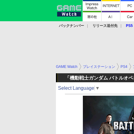
バックナンバー
リリース送付先
PS5
モバイル
eスポーツ
クラウド
PS
GAME Watch
プレイステーション
PS4
「機動戦士ガンダム バトルオペ
Select Language
▼