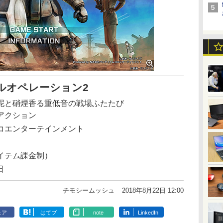
ルオペレーション2
泥と硝煙香る重低音の戦場ふたたび
アクション
コエンターテインメント
イテム課金制）
日
チモシームッシュ
2018年8月22日 12:00
ェア
はてブ
note
LinkedIn