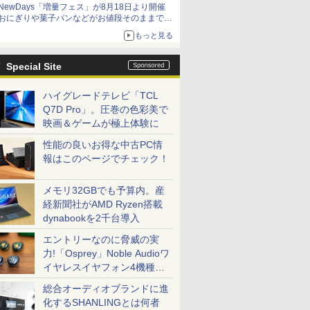
NewDays「増量フェス」が8月18日より開催
アイスカップに入ったスライムやわたぼう、ベ
おにぎりや菓子パンなどがお値段そのままで最
ビーサタンなどがオリジナルアートで登場
大50%増量！
もっと見る
Special Site
ハイグレードテレビ「TCL
Q7D Pro」。圧巻の色彩美で
映画＆ゲームが極上体験に
性能の良いお得な中古PC情
報はこのページでチェック！
メモリ32GBでも予算内。産
経新聞社がAMD Ryzen搭載
dynabookを2千台導入
エントリーなのに脅威の実
力!「Osprey」Noble Audioワ
イヤレスイヤフォン4機種を
一気に聴く
総合オーディオブランドに進
化するSHANLINGとは何者