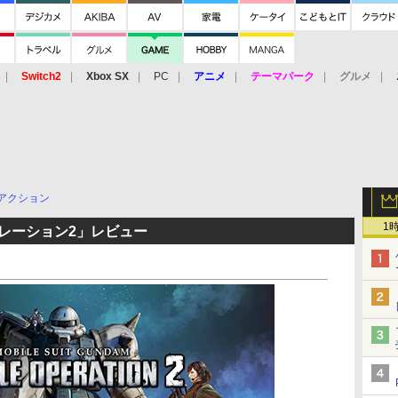
Switch2
Xbox SX
PC
アニメ
テーマパーク
グルメ
 Vita
3DS
アーケード
VR
アクション
1
レーション2」レビュー