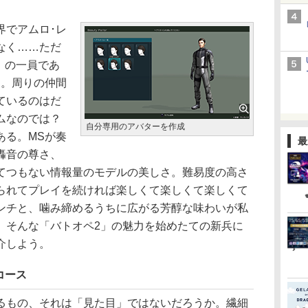
でアムロ･レ
なく……ただ
.」の一員であ
る。周りの仲間
ているのはだ
ムなのでは？
自分専用のアバターを作成
ある。MSが奏
最
轟音の尊さ、
てつもない情報量のモデルの美しさ。難易度の高さ
られてプレイを続ければ楽しくて楽しくて楽しくて
ンチと、噛み締めるうちに広がる芳醇な味わいが私
、そんな「バトオペ2」の魅力を始めたての新兵に
介しよう。
コース
もの、それは「見た目」ではないだろうか。繊細