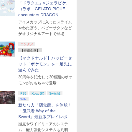
「ドラクエ」×ジェラピケ、
コラボ「GELATO PIQUE
encounters DRAGON
QUEST」第2弾が本日発売
アイスカップに入ったスライム
やわたぼう、ベビーサタンなど
がオリジナルアートで登場
エンタメ
【特別企画】
【マクドナルド】ハッピーセ
ット「ポケモン」を一足先に
遊んでみた！
30周年を記念して30種類のポケ
モンがおもちゃで登場
PS5
Xbox SX
Switch2
WIN
新たな力「腕覚醒」を体験！
「鬼武者 Way of the
Sword」最新版プレイレポー
ト
拠点やワイドリニアのシステ
ム、能力強化システムも判明