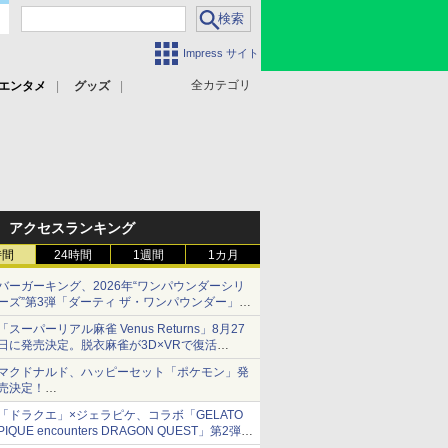
Impress サイト
全カテゴリ
エンタメ
グッズ
アクセスランキング
時間
24時間
1週間
1カ月
バーガーキング、2026年“ワンパウンダーシリ
ーズ”第3弾「ダーティ ザ・ワンパウンダー」を
8月7日発売
「スーパーリアル麻雀 Venus Returns」8月27
「特製ガーリックマヨソース」を使用した超大
日に発売決定。脱衣麻雀が3D×VRで復活
型チーズバーガー
発売から2週間は20%オフになるセールが実施
マクドナルド、ハッピーセット「ポケモン」発
売決定！
ポケモン30周年記念で30匹が大集合
「ドラクエ」×ジェラピケ、コラボ「GELATO
PIQUE encounters DRAGON QUEST」第2弾が
本日発売