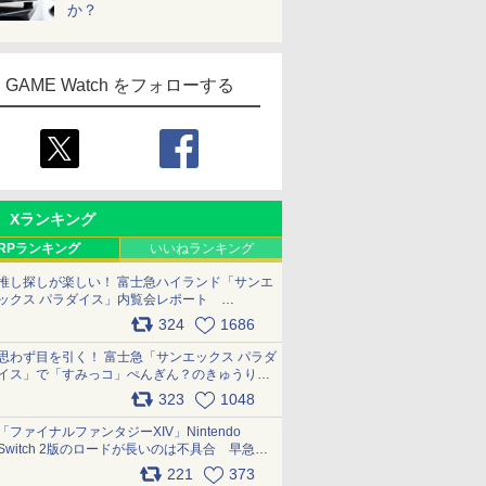
か？
GAME Watch をフォローする
Xランキング
RPランキング
いいねランキング
推し探しが楽しい！ 富士急ハイランド「サンエ
ックス パラダイス」内覧会レポート
pic.x.com/p718c0QB0k
324
1686
思わず目を引く！ 富士急「サンエックス パラダ
イス」で「すみっコ」ぺんぎん？のきゅうりド
ッグを食べてみた イラストそのままのメニュ
323
1048
ー化に挑戦。これが意外にもおいしい
pic.x.com/Kgl04hZaeg
「ファイナルファンタジーXIV」Nintendo
Switch 2版のロードが長いのは不具合 早急に
アップデートできるよう対応中
221
373
pic.x.com/s9S3nRCAGa