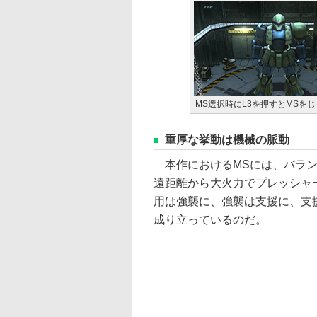
MS選択時にL3を押すとMSを
重厚な挙動は機械の脈動
本作におけるMSには、バラン
遠距離から大火力でプレッシャ
用は強襲に、強襲は支援に、支
成り立っているのだ。