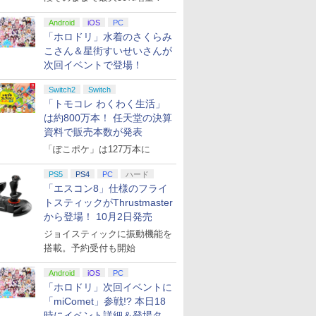
Android
iOS
PC
「ホロドリ」水着のさくらみ
こさん＆星街すいせいさんが
次回イベントで登場！
Switch2
Switch
「トモコレ わくわく生活」
は約800万本！ 任天堂の決算
資料で販売本数が発表
「ぽこポケ」は127万本に
PS5
PS4
PC
ハード
「エスコン8」仕様のフライ
トスティックがThrustmaster
から登場！ 10月2日発売
ジョイスティックに振動機能を
搭載。予約受付も開始
Android
iOS
PC
「ホロドリ」次回イベントに
「miComet」参戦!? 本日18
時にイベント詳細＆登場タレ