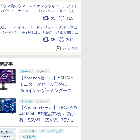
「ウマ娘のウマウマ！ケンタッキー！」フォト
レビュー カーネル・ゴルシのメッセージ入り
パッケージや描き下ろしトレカなどが登場
89
315
pic.x.com/PjnkR9vkXl
USJ、「バイオハザード」リッカーのポップコ
ーンバケツ」を9月9日より販売 頭部が開く仕
組み。味は恐怖を堪のう「味噌フレーバー」
65
207
pic.x.com/81MuXGahVM
もっと見る
新記事
セール
ハード
【Amazonセール】ASUSの
モニターがセール価格に。
26.5インチゲーミングモニタ
ー「ROG Strix OLED
セール
ハード
XG27ACDMS」限定モデルも
【Amazonセール】REGZAの
お買い得
4K Mini LED液晶TVがお買い
得。55V型、65V型、75V型
の2026年モデルがラインナ
アパレル
ゲームグッズ
ップ
本日発売