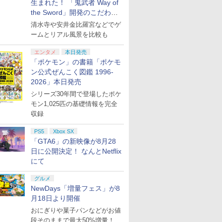
生まれた！ 「鬼武者 Way of
the Sword」開発のこだわり
を目撃！
清水寺や安井金比羅宮などでゲ
ームとリアル風景を比較も
エンタメ
本日発売
「ポケモン」の書籍「ポケモ
ン公式ぜんこく図鑑 1996-
2026」本日発売
シリーズ30年間で登場したポケ
モン1,025匹の基礎情報を完全
収録
PS5
Xbox SX
「GTA6」の新映像が8月28
日に公開決定！ なんとNetflix
にて
グルメ
NewDays「増量フェス」が8
月18日より開催
おにぎりや菓子パンなどがお値
段そのままで最大50%増量！