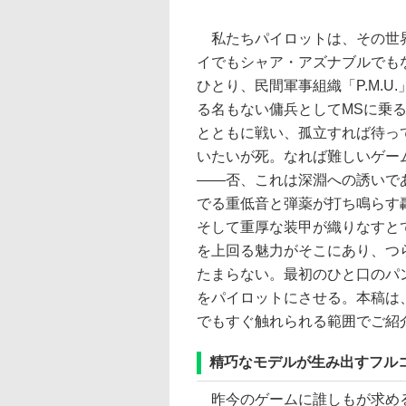
私たちパイロットは、その世界
イでもシャア・アズナブルでも
ひとり、民間軍事組織「P.M.U
る名もない傭兵としてMSに乗
とともに戦い、孤立すれば待っ
いたいが死。なれば難しいゲー
――否、これは深淵への誘いで
でる重低音と弾薬が打ち鳴らす
そして重厚な装甲が織りなすと
を上回る魅力がそこにあり、つ
たまらない。最初のひと口のパ
をパイロットにさせる。本稿は
でもすぐ触れられる範囲でご紹
精巧なモデルが生み出すフル
昨今のゲームに誰しもが求める