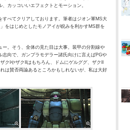
ル、カッコいいエフェクトとモーション。
すべてクリアしております。筆者はジオン軍MS大
I」をはじめとしたモノアイが睨みを利かすMS群を
ー。そう、全体の見た目は大事。装甲の分割線や
ル志向で、ガンプラモデラー諸氏向けに言えばPGや
クIやザクIIはもちろん、ドムにゲルググ、ザクII
これは賛否両論あるところかもしれないが、私は大好