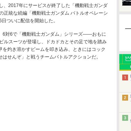
始し、2017年にサービスが終了した「機動戦士ガンダ
の正統な続編「機動戦士ガンダム バトルオペレーシ
26日ついに配信を開始した。
6対6で「機動戦士ガンダム」シリーズ――おもに
モビルスーツが登場し、ドカドカとその足で地を踏み
甲を灼き溶かすビームを叩き込み、ときにはコック
せはせんぞ」と戦うチームバトルアクションだ。