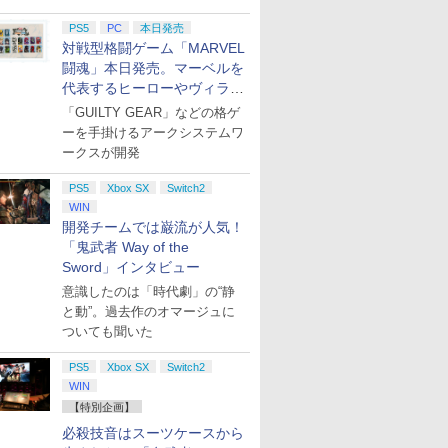
PS5
PC
本日発売
対戦型格闘ゲーム「MARVEL
闘魂」本日発売。マーベルを
代表するヒーローやヴィラン
たちが登場
「GUILTY GEAR」などの格ゲ
ーを手掛けるアークシステムワ
ークスが開発
PS5
Xbox SX
Switch2
WIN
開発チームでは巌流が人気！
「鬼武者 Way of the
Sword」インタビュー
意識したのは「時代劇」の“静
と動”。過去作のオマージュに
ついても聞いた
PS5
Xbox SX
Switch2
WIN
【特別企画】
必殺技音はスーツケースから