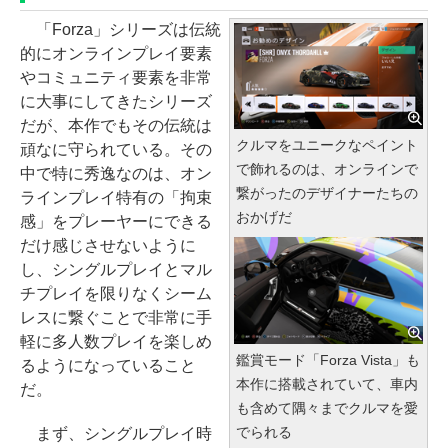
「Forza」シリーズは伝統
的にオンラインプレイ要素
やコミュニティ要素を非常
に大事にしてきたシリーズ
だが、本作でもその伝統は
クルマをユニークなペイント
頑なに守られている。その
で飾れるのは、オンラインで
中で特に秀逸なのは、オン
繋がったのデザイナーたちの
ラインプレイ特有の「拘束
おかげだ
感」をプレーヤーにできる
だけ感じさせないように
し、シングルプレイとマル
チプレイを限りなくシーム
レスに繋ぐことで非常に手
軽に多人数プレイを楽しめ
鑑賞モード「Forza Vista」も
るようになっていること
本作に搭載されていて、車内
だ。
も含めて隅々までクルマを愛
でられる
まず、シングルプレイ時