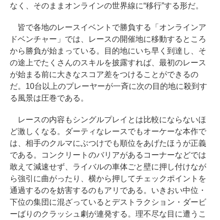
なく、そのままオンラインの世界線に“移行”する形だ。
皆で各地のレースイベントで勝負する「オンラインア
ドベンチャー」では、レースの開催地に移動するところ
から勝負が始まっている。目的地にいち早く到達し、そ
の途上でたくさんのスキルを披露すれば、最初のレース
が始まる前に大きなスコア差をつけることができるの
だ。10台以上のプレーヤーが一斉に次の目的地に殺到す
る風景は圧巻である。
レースの内容もシングルプレイとは比較にならないほ
ど激しくなる。ダーティなレースでもオーケーな本作で
は、相手のクルマにぶつけでも順位をあげたほうが正義
である。コンクリートのバリアがあるコーナーなどでは
敢えて減速せず、ライバルの車体ごと壁に押し付けなが
ら強引に曲がったり、横から押してチェックポイントを
通過するのを妨害するのもアリである。いきおい中位・
下位の集団に混ざっているとデストラクション・ダービ
ーばりのクラッシュ劇が連発する。理不尽な目に遭うこ