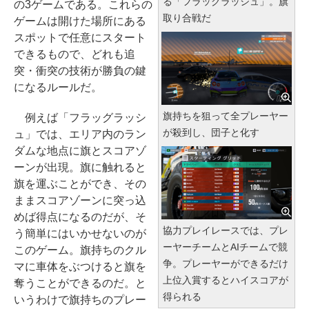
る「フラッグラッシュ」。旗
の3ゲームである。これらの
取り合戦だ
ゲームは開けた場所にある
スポットで任意にスタート
できるもので、どれも追
突・衝突の技術が勝負の鍵
になるルールだ。
旗持ちを狙って全プレーヤー
例えば「フラッグラッシ
が殺到し、団子と化す
ュ」では、エリア内のラン
ダムな地点に旗とスコアゾ
ーンが出現。旗に触れると
旗を運ぶことができ、その
ままスコアゾーンに突っ込
めば得点になるのだが、そ
協力プレイレースでは、プレ
う簡単にはいかせないのが
ーヤーチームとAIチームで競
このゲーム。旗持ちのクル
争。プレーヤーができるだけ
マに車体をぶつけると旗を
上位入賞するとハイスコアが
奪うことができるのだ。と
得られる
いうわけで旗持ちのプレー