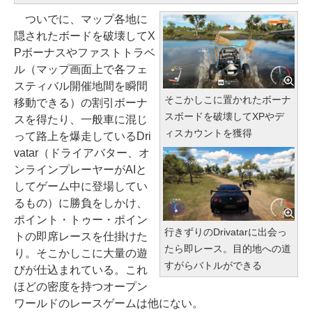
ついでに、マップ各地に
隠されたボードを破壊してX
Pボーナスやファストトラベ
ル（マップ画面上で各フェ
スティバル開催地間を瞬間
そこかしこに置かれたボーナ
移動できる）の割引ボーナ
スボードを破壊してXPやデ
スを得たり、一般車に混じ
ィスカウントを獲得
って路上を爆走しているDri
vatar（ドライアバター、オ
ンラインプレーヤーがAIと
してゲーム中に登場してい
るもの）に勝負をしかけ、
ポイント・トゥー・ポイン
行きずりのDrivatarに出会っ
トの即席レースを仕掛けた
たら即レース。目的地への道
り。そこかしこに大量の遊
すがらバトルができる
びが仕込まれている。これ
ほどの密度を持つオープン
ワールドのレースゲームは他にない。