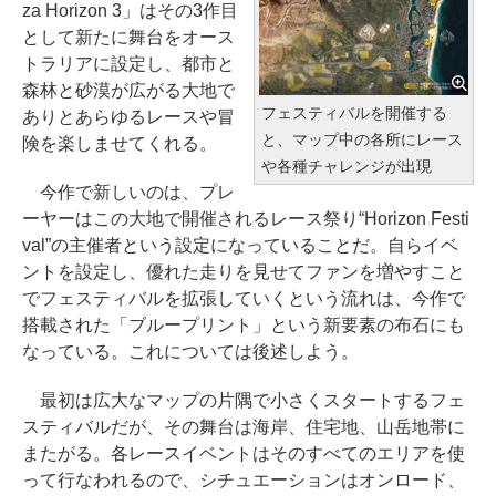
za Horizon 3」はその3作目
として新たに舞台をオース
トラリアに設定し、都市と
森林と砂漠が広がる大地で
フェスティバルを開催する
ありとあらゆるレースや冒
と、マップ中の各所にレース
険を楽しませてくれる。
や各種チャレンジが出現
今作で新しいのは、プレ
ーヤーはこの大地で開催されるレース祭り“Horizon Festi
val”の主催者という設定になっていることだ。自らイベ
ントを設定し、優れた走りを見せてファンを増やすこと
でフェスティバルを拡張していくという流れは、今作で
搭載された「ブループリント」という新要素の布石にも
なっている。これについては後述しよう。
最初は広大なマップの片隅で小さくスタートするフェ
スティバルだが、その舞台は海岸、住宅地、山岳地帯に
またがる。各レースイベントはそのすべてのエリアを使
って行なわれるので、シチュエーションはオンロード、