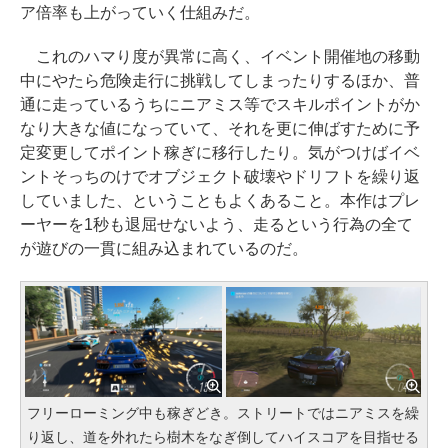
ア倍率も上がっていく仕組みだ。
これのハマり度が異常に高く、イベント開催地の移動
中にやたら危険走行に挑戦してしまったりするほか、普
通に走っているうちにニアミス等でスキルポイントがか
なり大きな値になっていて、それを更に伸ばすために予
定変更してポイント稼ぎに移行したり。気がつけばイベ
ントそっちのけでオブジェクト破壊やドリフトを繰り返
していました、ということもよくあること。本作はプレ
ーヤーを1秒も退屈せないよう、走るという行為の全て
が遊びの一貫に組み込まれているのだ。
フリーローミング中も稼ぎどき。ストリートではニアミスを繰
り返し、道を外れたら樹木をなぎ倒してハイスコアを目指せる