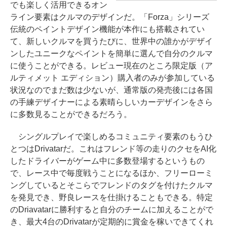
でも楽しく活用できるオン
ライン要素はクルマのデザインだ。「Forza」シリーズ
伝統のペイントデザイン機能が本作にも搭載されてい
て、新しいクルマを買うたびに、世界中の誰かがデザイ
ンしたユニークなペイントを簡単に選んで自分のクルマ
に使うことができる。レビュー現在のところ限定版（ア
ルティメット エディション）購入者のみが参加している
状況なのでまだ数は少ないが、通常版の発売後には各国
の手練デザイナーによる素晴らしいカーデザインをさら
に多数見ることができるだろう。
シングルプレイで楽しめるコミュニティ要素のもうひ
とつはDrivatarだ。これはフレンド等の走りのクセをAI化
したドライバーがゲーム中に多数登場するというもの
で、レース中で毎度戦うことになるほか、フリーローミ
ングしているとそこらでフレンドのタグを付けたクルマ
を発見でき、野良レースを仕掛けることもできる。特定
のDriavatarに勝利すると自分のチームに加えることがで
き、最大4台のDrivatarが定期的に賞金を稼いできてくれ