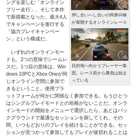
ングを楽しむ「オンライン
フリー走行」、そして本作
押し合いへし合いの阿鼻叫喚
で新搭載となった、最大4人
が展開するオンラインレース
でキャンペーンを進行する
「協力プレイキャンペー
ン」という構成だ。
いずれのオンラインモー
ドも、2つの意味でシームレ
目的地へ向かうプレーヤー集
スだ。1つ目の意味は、Win
団。レース前から勝負は始ま
dows 10PCとXbox Oneが同
っている
じオンライン空間に参加で
きるということ。使用プラ
ットフォームが何かに関係なく参加できる。もうひとつ
はシングルプレイモードとの垣根がないことだ。オンラ
インモードの開始をメニューで選択したら、あとはバッ
クグラウンドで最適なセッションを探してくれ、その
間、いつもどおりのプレイを続けることができる。セッ
ションが見つかって参加してもプレイが途切れることは