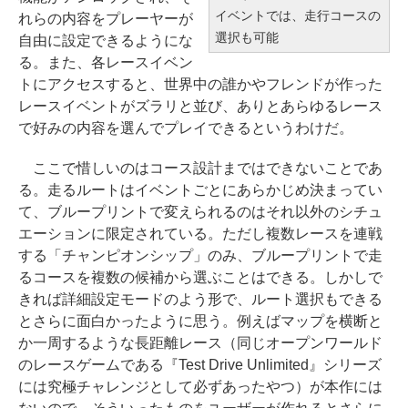
イベントでは、走行コースの
れらの内容をプレーヤーが
選択も可能
自由に設定できるようにな
る。また、各レースイベン
トにアクセスすると、世界中の誰かやフレンドが作った
レースイベントがズラリと並び、ありとあらゆるレース
で好みの内容を選んでプレイできるというわけだ。
ここで惜しいのはコース設計まではできないことであ
る。走るルートはイベントごとにあらかじめ決まってい
て、ブループリントで変えられるのはそれ以外のシチュ
エーションに限定されている。ただし複数レースを連戦
する「チャンピオンシップ」のみ、ブループリントで走
るコースを複数の候補から選ぶことはできる。しかしで
きれば詳細設定モードのよう形で、ルート選択もできる
とさらに面白かったように思う。例えばマップを横断と
か一周するような長距離レース（同じオープンワールド
のレースゲームである『Test Drive Unlimited』シリーズ
には究極チャレンジとして必ずあったやつ）が本作には