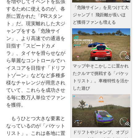
を増やしてイベントを拡張
「危険サイン」を見つけて大
するために使えるのが、各
ジャンプ！ 飛距離が長いほ
所に置かれた「PRスタン
ど獲得ファンも増える
ト」だ。現実離れした大ジ
ャンプをする「危険サイ
ン」、より高速での通過を
目指す「スピードカメ
ラ」、タイヤを滑らせなが
ら華麗なコントロールでハ
マップ中そこかしこに置かれ
イスコアを目指す「ドリフ
たクルマで挑戦する「バケッ
トゾーン」などなど多種多
トリスト」。車種特性を活か
様なチャレンジが用意され
した遊び
ていて、これらを成功させ
る毎に数万人単位でファン
を獲得。
もうひとつ大きな要素と
なっているのが「バケット
ドリフトやジャンプ、オブジ
リスト」。これは各地に置