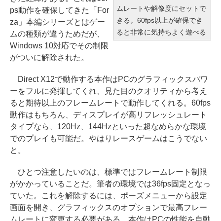
ムレートや解像度にセットで
ps動作を確保してきた「For
きる。60fps以上が確保でき
za」本編シリーズとはゲー
ると非常に気持ちよく遊べる
ムの種類が違うためだが、
Windows 10対応でその制限
がついに解除された。
Direct X12で動作する本作はPCのグラフィックスパワ
ーをフルに発揮してくれ、見た目のクオリティから考え
ると期待以上のフレームレートで動作してくれる。60fps
動作はもちろん、ディスプレイが高リフレッシュレート
タイプなら、120Hz、144Hzといった超なめらかな環境
でのプレイも可能だ。やはりレースゲームはこうでない
と。
ひとつ注意したいのは、標準ではフレームレート制限
がかかっていることだ。筆者の環境では36fps固定となっ
ていた。これを解除するには、ポーズメニューから設定
画面を開き、グラフィックスのオプションで最高フレー
ムレートに変更する必要がある。本作はPCの性能を自動