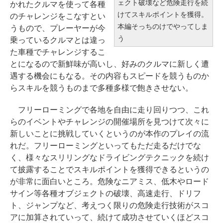
ェクト破壊など危険走行を続
かれたクルマを使って各種
けてスキルポイントを獲得。
のチャレンジをこなすとい
本編そっちのけでやってしま
うもので、プレーヤーが今
う
乗っているクルマとは違っ
た車種でチャレンジするこ
とになるので新鮮味が高いし、好みのクルマに新しく遭
遇する機会にもなる。その内容もスピードを競うものか
らスキルを競うものまで多種多様で飽きさせない。
フリーローミングで各地を自由に走り回りつつ、これ
らのイベントやチャレンジの開催場所を見つけて次々に
新しいことに挑戦していくというのが本作のプレイの流
れだ。フリーローミングといってもただ走るだけでな
く、様々なスリリングなドライビングテクニックを続け
て披露することでスキルポイントを獲得できるというの
が非常に面白いところ。危険なニアミス、低木やロード
サイン等各種オブジェクトの破壊、高速走行、ドリフ
ト、ジャンプなど、考えつく限りの危険走行技術がスコ
アに加算されていって、続けて成功させていくほどスコ