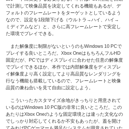
で計測して映像品質を決定してくれる機能もあるが、デ
フォルトのフレームレートをターゲットとしているよう
なので、設定を1段階下げる（ウルトラ→ハイ、ハイ→
ミディアムなど）と、さらに高フレームレートで安定し
た環境でプレイできる。
また解像度に制限がないというのもWindows 10 PCで
プレイする良いところだ。Xbox OneはもちろんフルHD
固定だが、PCではディスプレイに合わせた任意の解像度
でプレイできるほか、本作では内部解像度をディスプレ
イ解像度より高く設定してより高品質なレンダリングを
行なう機能も搭載しているので、フレームレートと映像
品質の兼ね合いを見て自由に設定しよう。
こういったカスタマイズ余地がきっちりと用意されて
いるのはWindows 10 PC版の非常に良いところだ。この
あたりはXbox Oneのような固定環境とは違った文化なの
でしっかり対応してくれるか不安もあったが、蓋を開け
てみればPCゲーマーも満足なシステムが用意されていた