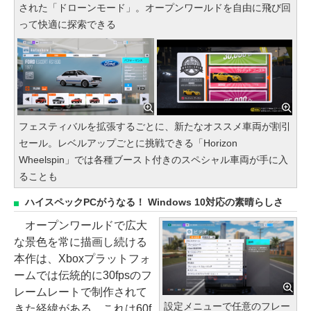
された「ドローンモード」。オープンワールドを自由に飛び回
って快適に探索できる
フェスティバルを拡張するごとに、新たなオススメ車両が割引
セール。レベルアップごとに挑戦できる「Horizon
Wheelspin」では各種ブースト付きのスペシャル車両が手に入
ることも
ハイスペックPCがうなる！ Windows 10対応の素晴らしさ
オープンワールドで広大
な景色を常に描画し続ける
本作は、Xboxプラットフォ
ームでは伝統的に30fpsのフ
レームレートで制作されて
設定メニューで任意のフレー
きた経緯がある。これは60f