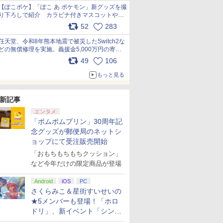
【ぽこポケ】「ぽこ あ ポケモン」新グッズを撮
り下ろしで紹介 カラビナ付きマスコットやス
クエアポーチが仲間入り
52
283
pic.x.com/XmVAgBxaW5
任天堂、令和8年熊本地震で被災したSwitch2な
どの無償修理を実施。義援金5,000万円の寄付
も発表 pic.x.com/BAYsMfUfUC
49
106
もっと見る
新記事
エンタメ
「ポムポムプリン」30周年記
念グッズが郵便局のネットシ
ョップにて受注販売開始
「おもちもちもちクッション」
など今年だけの限定商品が登場
Android
iOS
PC
さくらみこ＆星街すいせいの
★5メンバーも登場！「ホロ
ドリ」、新イベント「シンク
ロする夏のスパークル」がス