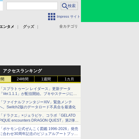
Impress サイト
全カテゴリ
エンタメ
グッズ
アクセスランキング
時間
24時間
1週間
1カ月
「スプラトゥーン レイダース」更新データ
「Ver.1.1.1」が配信開始。ブキやステージに関
する不具合を修正
「ファイナルファンタジーXIV」緊急メンテ
へ。Switch2版のデータロード不具合を最適化
「ドラクエ」×ジェラピケ、コラボ「GELATO
PIQUE encounters DRAGON QUEST」第2弾が
本日発売
「ポケモン公式ぜんこく図鑑 1996-2026」発売
アイスカップに入ったスライムやわたぼう、ベ
に合わせ30周年記念のビジュアルアートブック
ビーサタンなどがオリジナルアートで登場
3冊同時発売が決定