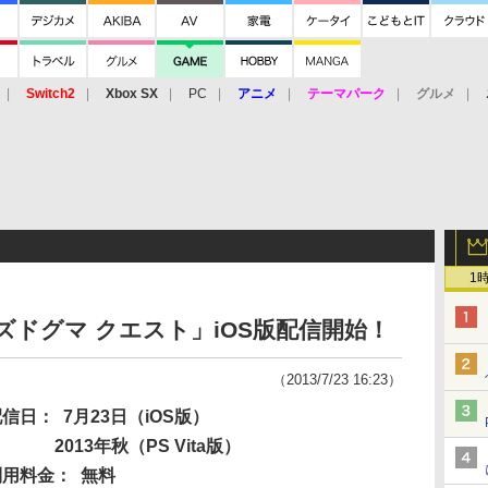
Switch2
Xbox SX
PC
アニメ
テーマパーク
グルメ
 Vita
3DS
アーケード
VR
1
ラゴンズドグマ クエスト」iOS版配信開始！
（2013/7/23 16:23）
配信日：
7月23日（iOS版）
2013年秋（PS Vita版）
利用料金：
無料