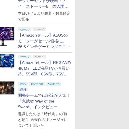
テッカーセットが映画「ト
イ・ストーリー5」の入場特
典として配布決定！
本日8月7日より先着・数量限定
で配布
セール
ハード
【Amazonセール】ASUSの
モニターがセール価格に。
26.5インチゲーミングモニタ
ー「ROG Strix OLED
セール
ハード
XG27ACDMS」限定モデルも
【Amazonセール】REGZAの
お買い得
4K Mini LED液晶TVがお買い
得。55V型、65V型、75V型
の2026年モデルがラインナ
PS5
Xbox SX
Switch2
ップ
WIN
開発チームでは巌流が人気！
「鬼武者 Way of the
Sword」インタビュー
意識したのは「時代劇」の“静
と動”。過去作のオマージュに
ついても聞いた