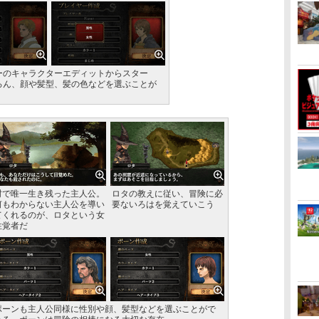
ーのキャラクターエディットからスター
ろん、顔や髪型、髪の色などを選ぶことが
村で唯一生き残った主人公。
ロタの教えに従い、冒険に必
何もわからない主人公を導い
要ないろはを覚えていこう
てくれるのが、ロタという女
性覚者だ
ポーンも主人公同様に性別や顔、髪型などを選ぶことがで