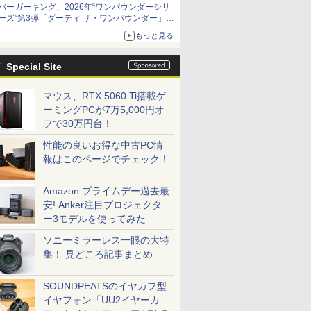
バーガーキング、2026年“ワンパウンダーシリ
ーズ”第3弾「ダーティ ザ・ワンパウンダー」を
8月7日発売
もっと見る
「特製ガーリックマヨソース」を使用した超大
型チーズバーガー
Special Site
マウス、RTX 5060 Ti搭載ゲ
ーミングPCが7万5,000円オ
フで30万円台！
性能の良いお得な中古PC情
報はこのページでチェック！
Amazon プライムデー過去最
安! Anker注目プロジェクタ
ー3モデルを使ってみた
ソニーミラーレス一眼の大特
集！ 見どころ記事まとめ
SOUNDPEATSのイヤカフ型
イヤフォン「UU2イヤーカ