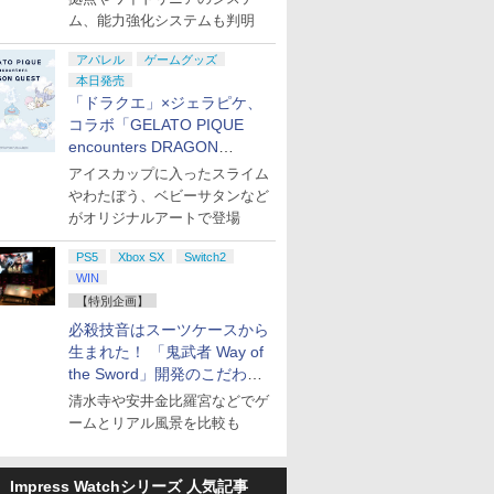
ム、能力強化システムも判明
アパレル
ゲームグッズ
本日発売
「ドラクエ」×ジェラピケ、
コラボ「GELATO PIQUE
encounters DRAGON
QUEST」第2弾が本日発売
アイスカップに入ったスライム
やわたぼう、ベビーサタンなど
がオリジナルアートで登場
PS5
Xbox SX
Switch2
WIN
【特別企画】
必殺技音はスーツケースから
生まれた！ 「鬼武者 Way of
the Sword」開発のこだわり
を目撃！
清水寺や安井金比羅宮などでゲ
ームとリアル風景を比較も
Impress Watchシリーズ 人気記事