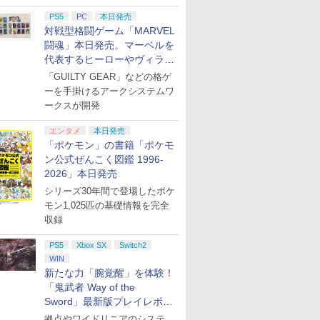
PS5
PC
本日発売
対戦型格闘ゲーム「MARVEL
闘魂」本日発売。マーベルを
代表するヒーローやヴィラン
たちが登場
「GUILTY GEAR」などの格ゲ
ーを手掛けるアークシステムワ
ークスが開発
エンタメ
本日発売
「ポケモン」の書籍「ポケモ
ン公式ぜんこく図鑑 1996-
2026」本日発売
シリーズ30年間で登場したポケ
モン1,025匹の基礎情報を完全
収録
PS5
Xbox SX
Switch2
WIN
新たな力「腕覚醒」を体験！
「鬼武者 Way of the
Sword」最新版プレイレポー
ト
拠点やワイドリニアのシステ