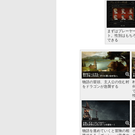
まずはプレーヤ
ト。性別はもち
できる
物語の冒頭、主人公の住む村
をドラゴンが急襲する
物語を進めていくと冒険の相