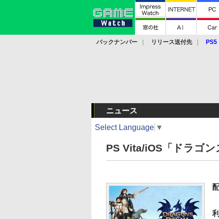
バックナンバー
リリース送付先
PS5
モバイル
eスポーツ
クラウド
PS
ニュース
Select Language
▼
PS Vita/iOS「ド