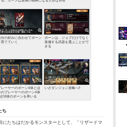
きる。ポーンは冒険の相棒になる大切な存在
自分の好みに合わせてポーン
ポーンは、ジョブだけでなく
を育てていく
装備する武器を選ぶことがで
きる
プレーヤーのポーン4体とほ
いざダンジョン攻略へ!!
かのプレーヤーのポーン4体
の計8体のポーンを率いる
たち
にたちはだかるモンスターとして、「リザードマ