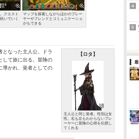
。クエスト
マップを探索しながらほかのプレー
紡いでいく
ヤーやフレンドとコミュニケーショ
がもできる
者となった主人公。ドラ
【ロタ】
として旅に出る。冒険の
最
に導かれ、覚者としての
主人公と同じ覚者。性別は女
性。右も左もわからないプレ
ーヤーに冒険の心得を伝授し
てくれる