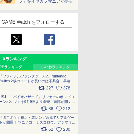
フ」をイヤカフマニアが語る
GAME Watch をフォローする
Xランキング
RPランキング
いいねランキング
「ファイナルファンタジーXIV」Nintendo
Switch 2版のロードが長いのは不具合 早急に
アップデートできるよう対応中
227
378
pic.x.com/s9S3nRCAGa
USJ、「バイオハザード」リッカーのポップコ
ーンバケツ」を9月9日より販売 頭部が開く仕
組み。味は恐怖を堪のう「味噌フレーバー」
66
212
pic.x.com/81MuXGahVM
「ぽこポケ」横浜・赤レンガ倉庫でリアルゲー
トが開通！ ワニノコ、ミズゴロウ、アシマリ登
場シーンをレポート pic.x.com/LDgEByVl6D
62
230