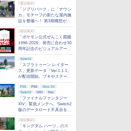
エンタメ
タート
「ジブリパーク」に「ナウシ
カ」モチーフの新たな屋内施
設を整備へ！ 第3期構想が公
開
エンタメ
「ポケモン公式ぜんこく図鑑
1996-2026」発売に合わせ30
周年記念のビジュアルアート
ブック3冊同時発売が決定
Switch2
「スプラトゥーン レイダー
ス」更新データ「Ver.1.1.1」
が配信開始。ブキやステージ
に関する不具合を修正
PS5
PS4
Xbox SX
Switch2
WIN
Mac
「ファイナルファンタジー
XIV」緊急メンテへ。Switch2
版のデータロード不具合を最
適化
エンタメ
「キングダム ハーツ」のス