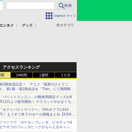
Impress サイト
全カテゴリ
エンタメ
グッズ
アクセスランキング
時間
24時間
1週間
1カ月
第3期放送記念！ アニメ「薬屋のひとりご
と」第1期・第2期全話を「TVer」にて期間限定
で順次無料配信開始
「パペットスンスン」の郵便局限定グッズが8
月12日より販売開始！ マスコットやがまぐち、
レターセットなどが登場
「オクトパストラベラー」70%オフで1,643
円！ もうすぐ終了のセール情報まとめ【8月8日
更新】
ファミマで「ポケモンフレンダ」ピカチュウ&
ニンテンドーeショップでは「大神 絶景版」が
ゼラオラのフレンダピックがもらえるキャンペ
67%オフで990円
ーン開催！