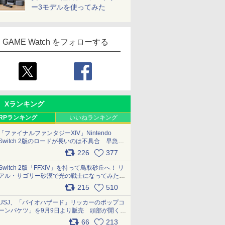
ー3モデルを使ってみた
GAME Watch をフォローする
Xランキング
RPランキング
いいねランキング
「ファイナルファンタジーXIV」Nintendo
Switch 2版のロードが長いのは不具合 早急に
アップデートできるよう対応中
226
377
pic.x.com/s9S3nRCAGa
Switch 2版「FFXIV」を持って鳥取砂丘へ！ リ
アル・サゴリー砂漠で光の戦士になってみた
pic.x.com/qyOfL2uv1n
215
510
USJ、「バイオハザード」リッカーのポップコ
ーンバケツ」を9月9日より販売 頭部が開く仕
組み。味は恐怖を堪のう「味噌フレーバー」
66
213