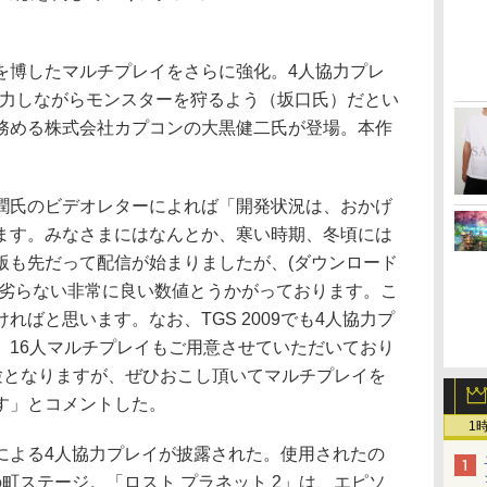
博したマルチプレイをさらに強化。4人協力プレ
協力しながらモンスターを狩るよう（坂口氏）だとい
務める株式会社カプコンの大黒健二氏が登場。本作
氏のビデオレターによれば「開発状況は、おかげ
ます。みなさまにはなんとか、寒い時期、冬頃には
版も先だって配信が始まりましたが、(ダウンロード
も劣らない非常に良い数値とうかがっております。こ
ればと思います。なお、TGS 2009でも4人協力プ
、16人マルチプレイもご用意させていただいており
体験となりますが、ぜひおこし頂いてマルチプレイを
す」とコメントした。
1
よる4人協力プレイが披露された。使用されたの
町ステージ。「ロスト プラネット 2」は、エピソ