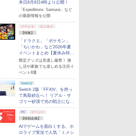
本日8月8日4時より公開！
「Expeditions: Samurai」など
の最新情報を公開
イベント
エンタメ
【特集】
「ドラクエ」「ポケモン」
「ちいかわ」など2026年夏
イベントまとめ【夏休み特
集】
限定グッズは見逃し厳禁！ 推
し活や家族でも楽しめる注目イ
ベント8選
Switch2
Switch 2版「FFXIV」を持っ
て鳥取砂丘へ！ リアル・サ
ゴリー砂漠で光の戦士になっ
てみた
PC
イベント
【特別企画】
AIでゲームを面白くする。ホ
ロライブ実況で人気「ミメシ