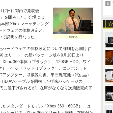
月2日に都内で発表会
ng 2009」を開催した。会場には、
部 Xbox マーケティング
ードウェアの価格改定と、
いて説明を行なった。
坂口城治氏
ハードウェアの価格改定について詳細をお届けす
360 エリート」の新パッケージ版を9月10日より
Xbox 360本体（ブラック）、120GB HDD、ワイ
ク）、ヘッドセット（ブラック）、コンポジット
、ACアダプター、取扱説明書、単三乾電池（試供品）
端子 HD AVケーブルを同梱した従来パッケージの
,800円に値下げされるが、在庫がなくなり次第販売終了
たスタンダードモデル「Xbox 360（60GB）」は
ケージの「Xbox 360 エリート」同様、在庫がな