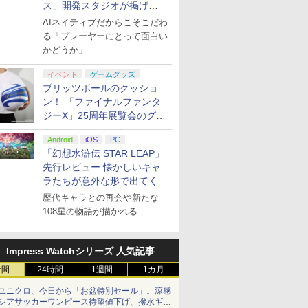
ス」開発スタジオが掲げ
る“AI活用の信念”とは？【講
AIネイティブだからこそこだわ
演レポート】
る「プレーヤーにとって面白い
かどうか」
イベント
ゲームグッズ
ブリッツボールのクッショ
ン！ 「ファイナルファンタ
ジーX」25周年展覧会のグッ
ズ情報が公開
Android
iOS
PC
「幻想水滸伝 STAR LEAP」
先行レビュー 懐かしいキャ
ラたちが意外な形で出てくる
シリーズ完全新作！
歴代キャラとの再会や新たな
108星の物語が描かれる
Impress Watchシリーズ 人気記事
時間
24時間
1週間
1カ月
ユニクロ、今日から「お盆特別セール」。涼感
シアサッカーワンピース待望値下げ、撥水ギア