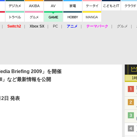
Switch2
Xbox SX
PC
アニメ
テーマパーク
グルメ
 Vita
3DS
アーケード
VR
ia Briefing 2009」を開催
1
3II」など最新情報を公開
月2日 発表