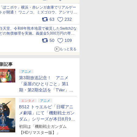
pic.x.com/81MuXGahVM
「ぽこポケ」横浜・赤レンガ倉庫でリアルゲー
トが開通！ ワニノコ、ミズゴロウ、アシマリ登
場シーンをレポート pic.x.com/LDgEByVl6D
63
232
任天堂、令和8年熊本地震で被災したSwitch2な
どの無償修理を実施。義援金5,000万円の寄付
も発表 pic.x.com/BAYsMfUfUC
50
109
もっと見る
新記事
アニメ
第3期放送記念！ アニメ
「薬屋のひとりごと」第1
期・第2期全話を「TVer」に
て期間限定で順次無料配信開
エンタメ
アニメ
始
BS12 トゥエルビ「日曜アニ
メ劇場」にて「機動戦士ガン
ダム」シリーズが本日8月9日
から8週連続で放送
初回は「機動戦士ガンダム
【HDリマスター版】」