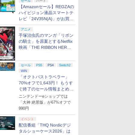
セール
ハード
【Amazonセール】REGZAの
ハイビジョン液晶スマートテ
レビ「24V35N(A)」がお買い
得！
アニメ
手塚治虫氏のマンガ「リボン
の騎士」を原案とするNetflix
映画「THE RIBBON HERO
リボンヒーロー」本日配信開
始
セール
PS5
PS4
Switch2
WIN
「オクトパストラベラー」
70%オフで1,643円！ もうす
ぐ終了のセール情報まとめ
【8月8日更新】
ニンテンドーeショップでは
「大神 絶景版」が67%オフで
990円
イベント
配信番組「THQ Nordicデジ
タルショーケース2026」は