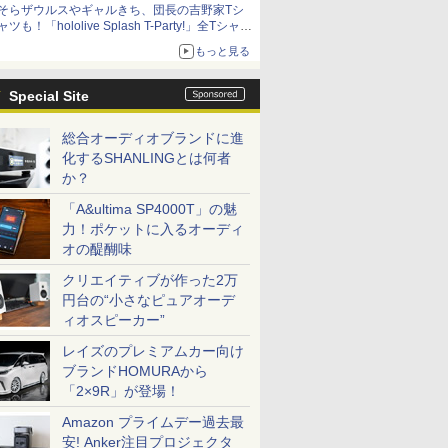
そらザウルスやギャルきち、団長の吉野家Tシ
ャツも！「hololive Splash T-Party!」全Tシャツ
ラインナップ公開＆オンライン販売開始
もっと見る
Special Site
総合オーディオブランドに進
化するSHANLINGとは何者
か？
「A&ultima SP4000T」の魅
力！ポケットに入るオーディ
オの醍醐味
クリエイティブが作った2万
円台の“小さなピュアオーデ
ィオスピーカー”
レイズのプレミアムカー向け
ブランドHOMURAから
「2×9R」が登場！
Amazon プライムデー過去最
安! Anker注目プロジェクタ