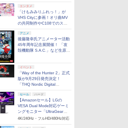
エンタメ
「けもみみりふれっ！」が
VHS Cityに参画！オリ曲MV
の共同制作やC108でのスペ
シャルコラボ広告を掲出
アニメ
後藤隆幸氏アニメーター活動
45年周年記念展開催！ 「攻
殻機動隊 S.A.C.」など生原
画、総作画監督修正が展示
イベント
「Way of the Hunter 2」正式
版が9月29日発売決定！
「THQ Nordic Digital
Showcase 2026」まとめ
セール
ハード
【Amazonセール】LGの
VESA Dual Mode対応ゲーミ
ングモニター「UltraGear
27G850A-B」がお買い得！
4K/240Hz・フルHD/480Hz対応