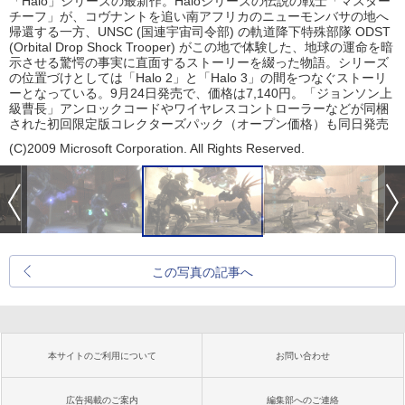
「Halo」シリーズの最新作。Haloシリーズの伝説の戦士「マスター
チーフ」が、コヴナントを追い南アフリカのニューモンバサの地へ
帰還する一方、UNSC (国連宇宙司令部) の軌道降下特殊部隊 ODST
(Orbital Drop Shock Trooper) がこの地で体験した、地球の運命を暗
示させる驚愕の事実に直面するストーリーを綴った物語。シリーズ
の位置づけとしては「Halo 2」と「Halo 3」の間をつなぐストーリ
ーとなっている。9月24日発売で、価格は7,140円。「ジョンソン上
級曹長」アンロックコードやワイヤレスコントローラーなどが同梱
された初回限定版コレクターズパック（オープン価格）も同日発売
(C)2009 Microsoft Corporation. All Rights Reserved.
この写真の記事へ
本サイトのご利用について
お問い合わせ
広告掲載のご案内
編集部へのご連絡