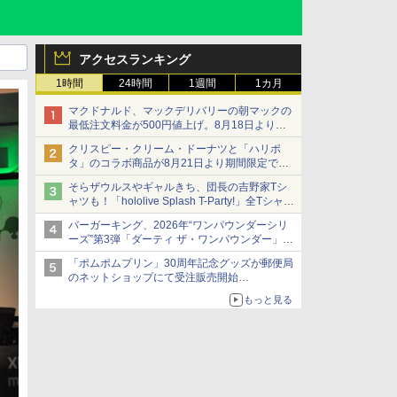
アクセスランキング
1時間
24時間
1週間
1カ月
マクドナルド、マックデリバリーの朝マックの
最低注文料金が500円値上げ。8月18日より
1,500円から受付
クリスピー・クリーム・ドーナツと「ハリポ
タ」のコラボ商品が8月21日より期間限定で発
売
そらザウルスやギャルきち、団長の吉野家Tシ
組分け帽子ドーナツなど見た目も楽しい商品が
ャツも！「hololive Splash T-Party!」全Tシャツ
登場
ラインナップ公開＆オンライン販売開始
バーガーキング、2026年“ワンパウンダーシリ
ーズ”第3弾「ダーティ ザ・ワンパウンダー」を
8月7日発売
「ポムポムプリン」30周年記念グッズが郵便局
「特製ガーリックマヨソース」を使用した超大
のネットショップにて受注販売開始
型チーズバーガー
「おもちもちもちクッション」など今年だけの
もっと見る
限定商品が登場