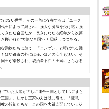
こではない世界。その一角に存在するは「ユーク
初代王によって興され、強大な魔法を受け継ぐ強
れてきた連合国だが、長きにわたる経年から次第
き裂かれた“美徳なき国”へと堕落しつつある。
険な動物たちに加え、「ニンゲン」と呼ばれる謎
、もはや都市の外には僅かほどの安全も無い。そ
、国王が暗殺され、統治者不在の王国にさらなる
る。
れていた大陸がのちに連合王国として1つにまと
合王国」。しかし王家の力は既に衰え、「惺教
国教の幹部たちが、この国を実質支配している状