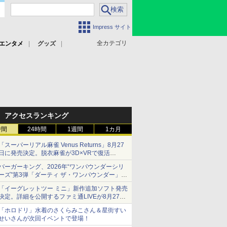
Impress サイト
全カテゴリ
エンタメ
グッズ
アクセスランキング
時間
24時間
1週間
1カ月
「スーパーリアル麻雀 Venus Returns」8月27
日に発売決定。脱衣麻雀が3D×VRで復活
発売から2週間は20%オフになるセールが実施
バーガーキング、2026年“ワンパウンダーシリ
ーズ”第3弾「ダーティ ザ・ワンパウンダー」を
8月7日発売
「イーグレットツー ミニ」新作追加ソフト発売
「特製ガーリックマヨソース」を使用した超大
決定。詳細を公開するファミ通LIVEが8月27日
型チーズバーガー
20時から配信
「ホロドリ」水着のさくらみこさん＆星街すい
シリーズ累計100タイトルへ
せいさんが次回イベントで登場！