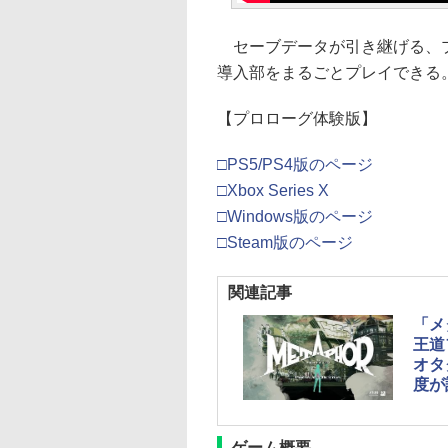
セーブデータが引き継げる、プ
導入部をまるごとプレイできる
【プロローグ体験版】
□PS5/PS4版のページ
□Xbox Series X
□Windows版のページ
□Steam版のページ
関連記事
「メ
王道
オタ
度が
ゲーム概要