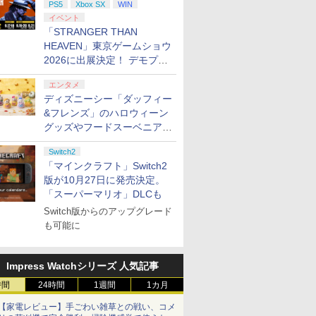
PS5
Xbox SX
WIN
イベント
「STRANGER THAN
HEAVEN」東京ゲームショウ
2026に出展決定！ デモプレ
イや体験型展示も
エンタメ
ディズニーシー「ダッフィー
&フレンズ」のハロウィーン
グッズやフードスーベニアが
8月25日より発売
Switch2
「マインクラフト」Switch2
版が10月27日に発売決定。
「スーパーマリオ」DLCも
Switch版からのアップグレード
も可能に
Impress Watchシリーズ 人気記事
時間
24時間
1週間
1カ月
【家電レビュー】手ごわい雑草との戦い、コメ