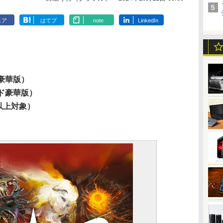
ェア
はてブ
note
LinkedIn
】
ジ豪華版）
ード豪華版）
以上対象）