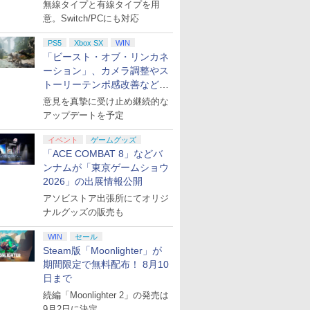
月下旬発売！
無線タイプと有線タイプを用
意。Switch/PCにも対応
PS5
Xbox SX
WIN
「ビースト・オブ・リンカネ
ーション」、カメラ調整やス
トーリーテンポ感改善などの
アプデを1週間以内に実施
意見を真摯に受け止め継続的な
アップデートを予定
イベント
ゲームグッズ
「ACE COMBAT 8」などバ
ンナムが「東京ゲームショウ
2026」の出展情報公開
アソビストア出張所にてオリジ
ナルグッズの販売も
WIN
セール
Steam版「Moonlighter」が
期間限定で無料配布！ 8月10
日まで
続編「Moonlighter 2」の発売は
9月2日に決定