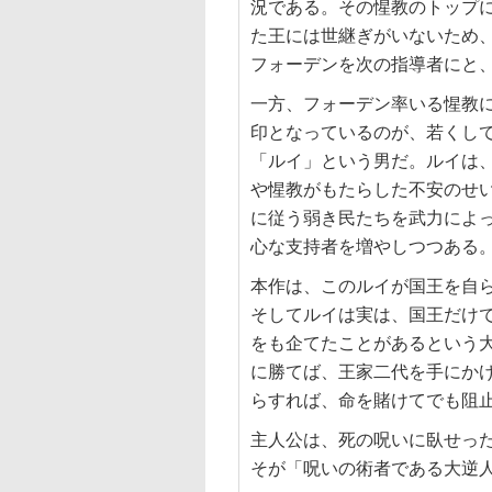
況である。その惺教のトップ
た王には世継ぎがいないため
フォーデンを次の指導者にと
一方、フォーデン率いる惺教
印となっているのが、若くし
「ルイ」という男だ。ルイは
や惺教がもたらした不安のせ
に従う弱き民たちを武力によ
心な支持者を増やしつつある
本作は、このルイが国王を自
そしてルイは実は、国王だけ
をも企てたことがあるという
に勝てば、王家二代を手にか
らすれば、命を賭けてでも阻
主人公は、死の呪いに臥せっ
そが「呪いの術者である大逆