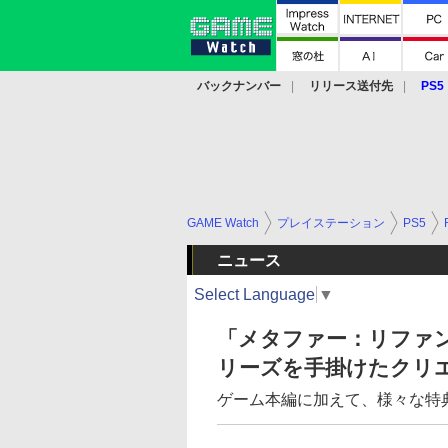
バックナンバー
リリース送付先
PS5
モバイル
eスポーツ
クラウド
PS
GAME Watch
プレイステーション
PS5
ニュース
Select Language
▼
「メタファー：リファ
リーズを手掛けたクリ
ゲーム本編に加えて、様々な特