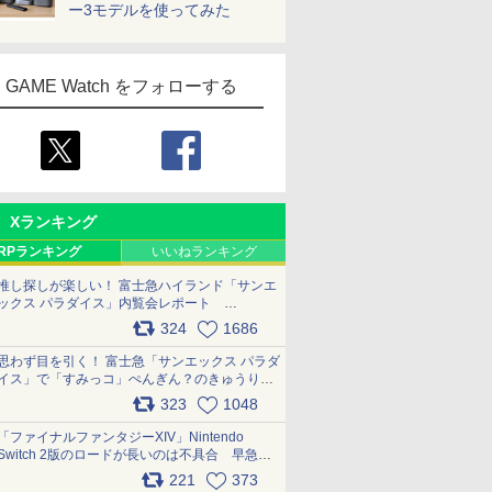
ー3モデルを使ってみた
GAME Watch をフォローする
Xランキング
RPランキング
いいねランキング
推し探しが楽しい！ 富士急ハイランド「サンエ
ックス パラダイス」内覧会レポート
pic.x.com/p718c0QB0k
324
1686
思わず目を引く！ 富士急「サンエックス パラダ
イス」で「すみっコ」ぺんぎん？のきゅうりド
ッグを食べてみた イラストそのままのメニュ
323
1048
ー化に挑戦。これが意外にもおいしい
pic.x.com/Kgl04hZaeg
「ファイナルファンタジーXIV」Nintendo
Switch 2版のロードが長いのは不具合 早急に
アップデートできるよう対応中
221
373
pic.x.com/s9S3nRCAGa