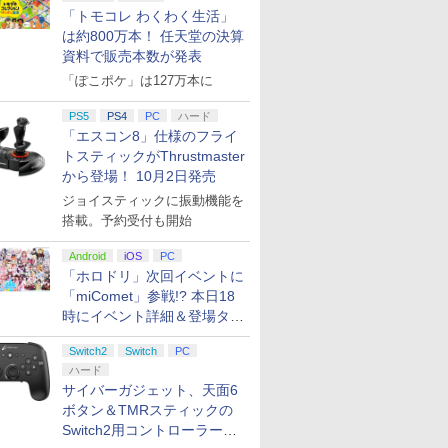
「トモコレ わくわく生活」
は約800万本！ 任天堂の決算
資料で販売本数が発表
「ぽこポケ」は127万本に
PS5
PS4
PC
ハード
「エスコン8」仕様のフライ
トスティックがThrustmaster
から登場！ 10月2日発売
ジョイスティックに振動機能を
搭載。予約受付も開始
Android
iOS
PC
「ホロドリ」次回イベントに
「miComet」参戦!? 本日18
時にイベント詳細＆登場タレ
ント公開
Switch2
Switch
PC
ハード
サイバーガジェット、天面6
ボタン＆TMRスティックの
Switch2用コントローラーを9