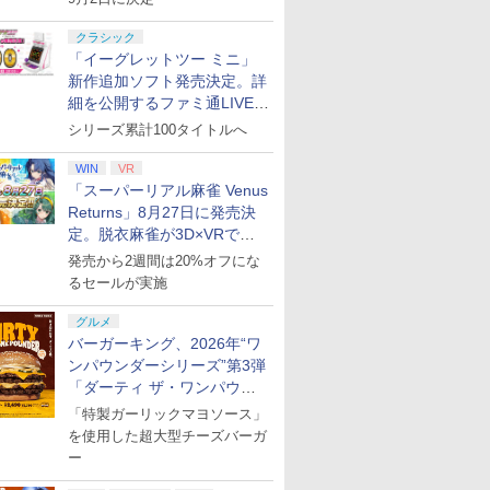
クラシック
「イーグレットツー ミニ」
新作追加ソフト発売決定。詳
細を公開するファミ通LIVEが
8月27日20時から配信
シリーズ累計100タイトルへ
WIN
VR
「スーパーリアル麻雀 Venus
Returns」8月27日に発売決
定。脱衣麻雀が3D×VRで復
活
発売から2週間は20%オフにな
るセールが実施
グルメ
バーガーキング、2026年“ワ
ンパウンダーシリーズ”第3弾
「ダーティ ザ・ワンパウン
ダー」を8月7日発売
「特製ガーリックマヨソース」
を使用した超大型チーズバーガ
ー