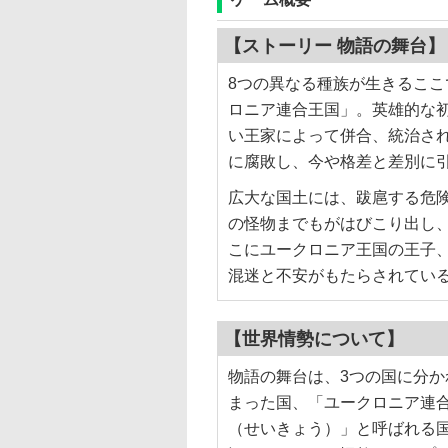
【ストーリー 物語の舞台】
8つの異なる種族が生きるこ
ロニア連合王国」。英雄的な
い王家によって併合、統治さ
に腐敗し、今や格差と差別に引
広大な国土には、跋扈する危
の怪物までもがはびこり出し
こにユークロニア王国の王子
混迷と不安がもたらされてい
【世界情勢について】
物語の舞台は、3つの国に分か
まった国、「ユークロニア連
（せいきょう）」と呼ばれる