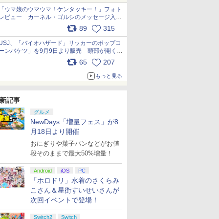
「ウマ娘のウマウマ！ケンタッキー！」フォト
レビュー カーネル・ゴルシのメッセージ入り
パッケージや描き下ろしトレカなどが登場
89
315
pic.x.com/PjnkR9vkXl
USJ、「バイオハザード」リッカーのポップコ
ーンバケツ」を9月9日より販売 頭部が開く仕
組み。味は恐怖を堪のう「味噌フレーバー」
65
207
pic.x.com/81MuXGahVM
もっと見る
新記事
グルメ
NewDays「増量フェス」が8
月18日より開催
おにぎりや菓子パンなどがお値
段そのままで最大50%増量！
Android
iOS
PC
「ホロドリ」水着のさくらみ
こさん＆星街すいせいさんが
次回イベントで登場！
Switch2
Switch