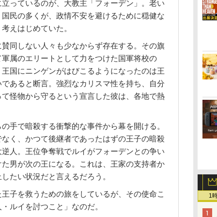
に立っているのが、大教主「フォーデン」。老い
、国民の多くが、政情不安を避けるために穏健な
、考えはじめていた。
に賛同しない人々も少なからず存在する。その旗
て軍属のエリートとして力をつけた国軍将校の
、王国にニンゲンがはびこるようになったのは王
いであると断言。強烈なカリスマ性を持ち、自分
って怪物から守るという宣言した彼は、各地で熱
。
らの手で暗殺する衝撃的な事件から幕を開ける。
でなく、かつて後継者であったはずの王子の暗殺
大逆人。王位争奪戦でルイがフォーデンとの争い
けた男が次の王になる。これは、王家の支持者か
止したい状況だと言えるだろう。
た王子を救うための旅をしているが、その使命こ
1
人・ルイを討つこと」なのだ。