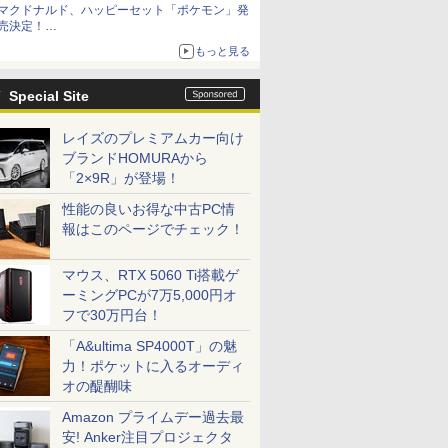
マクドナルド、ハッピーセット「ポケモン」発
売決定！
ポケモン30周年記念で30匹が大集合
もっと見る
Special Site
レイズのプレミアムカー向け
ブランドHOMURAから
「2×9R」が登場！
性能の良いお得な中古PC情
報はこのページでチェック！
マウス、RTX 5060 Ti搭載ゲ
ーミングPCが7万5,000円オ
フで30万円台！
「A&ultima SP4000T」の魅
力！ポケットに入るオーディ
オの醍醐味
Amazon プライムデー過去最
安! Anker注目プロジェクタ