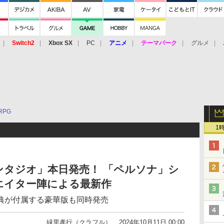
Switch2
Xbox SX
PC
アニメ
テーマパーク
グルメ
 Vita
3DS
アーケード
VR
RPG
1
ンタジオ」本日発売！ 「ペルソナ」シ
エイター陣による最新作
典が付属する豪華版も同時発売
緑里孝行（クラフル）
2024年10月11日 00:00