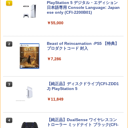
スプラトゥーン レイダース|オンライン
PlayStation 5 デジタル・エディション
1
1
コード版
日本語専用 Console Language: Japan
￥1,300
ese only (CFI-2200B01)
￥5,832
￥55,000
ファイアーエムブレム 万紫千紅
【中古】【未使用品】アナと雪の女王2
2
2
MovieNEX [DVDのみ]
【大容量】SILENT HILL f PS5対応 LIP1
2
708 互換 バッテリー【PSE基準検品】ワ
￥8,970
イヤレスコントローラー SONY対応 ロワ
￥2,980
スプラトゥーン レイダース -Switch2
Beast of Reincarnation -PS5 【特典】
2
ジャパン アストロボット Destiny 2
2
プロダクトコード 封入
￥6,449
￥1,780
￥7,286
任天堂 【Switch2】マリオカート ワール
トイ・ストーリー4 【Blu-ray】
3
3
ド [BEE-P-AAAAA NSW2 マリオカ-ト
ワ-ルド]
￥2,992
ザ・ローグ：プリンス オブ ペルシャ P
3
S5版
Nintendo Switch 2(日本語・国内専用)
【純正品】ディスクドライブ(CFI-ZDD1
3
￥8,970
3
J) PlayStation 5
￥2,403
￥55,871
￥11,849
ズートピア 【Blu-ray】
スーパーボンバーマン コレクション Nin
4
4
tendo Switch 2 Edition 日本限定版
￥2,992
Minecraft PS5版
4
【純正品】DualSense ワイヤレスコン
￥9,801
ニンテンドープリペイド番号 9000円|オ
4
4
トローラー ミッドナイト ブラック(CFI-
ンラインコード版
￥2,438