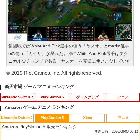
集団戦ではWhite And Pink選手の使う「ヤスオ」とmarim選手
oの使う「カイサ」が暴れた。特にWhite And Pink選手はテク
ニカルなチャンプである「ヤスオ」を完璧に使いこなしていた
© 2019 Riot Games, Inc. All rights reserved.
楽天市場 ゲーム/アニメ ランキング
Nintendo Switch 2
PlayStation 5
ゲームグッズ
アニメ
Amazon ゲーム/アニメ ランキング
Nintendo Switch 2
PlayStation 5
Xbox
アニメ
ダービースタリオン2 【Switch2】 POT-
【PS5 Slim 対応】PS5 Slim用 スタンド
【中古】白雪姫 MovieNEX [純正ブルー
1
1
1
Amazon PlayStation 5 販売ランキング
P-AB73A
縦置き RGB コントローラー 充電スタン
レイ＋純正ケース]
更新日時：2026/08/08 00:12
ド Blitzowl PS5用冷却ファン PS5周辺機
器 ディスク/デジタル 兼用
￥8,582
￥1,780