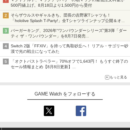
500円値上げ。8月18日より1,500円から受付
そらザウルスやギャルきち、団長の吉野家Tシャツも！
「hololive Splash T-Party!」全Tシャツラインナップ公開＆オン
ライン販売開始
バーガーキング、2026年“ワンパウンダーシリーズ”第3弾「ダー
ティ ザ・ワンパウンダー」を8月7日発売
「特製ガーリックマヨソース」を使用した超大型チーズバーガー
Switch 2版「FFXIV」を持って鳥取砂丘へ！ リアル・サゴリー砂
漠で光の戦士になってみた
「オクトパストラベラー」70%オフで1,643円！ もうすぐ終了の
セール情報まとめ【8月8日更新】
ニンテンドーeショップでは「大神 絶景版」が67%オフで990円
もっと見る
GAME Watch をフォローする