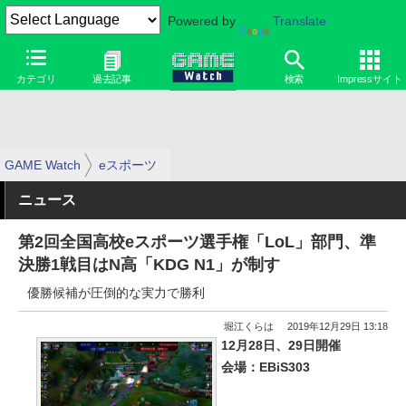
Powered by
Translate
カテゴリ
過去記事
検索
Impressサイト
GAME Watch
eスポーツ
ニュース
第2回全国高校eスポーツ選手権「LoL」部門、準
決勝1戦目はN高「KDG N1」が制す
優勝候補が圧倒的な実力で勝利
堀江くらは
2019年12月29日 13:18
12月28日、29日開催
会場：EBiS303