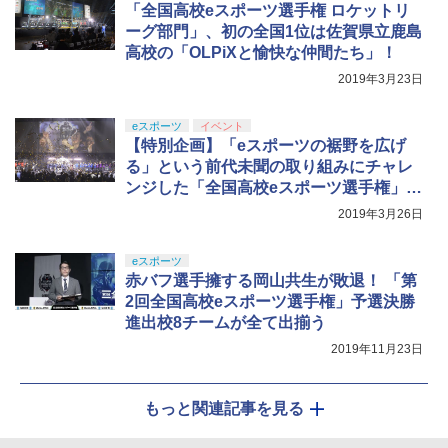
「全国高校eスポーツ選手権 ロケットリ
￥14,141
ーグ部門」、初の全国1位は佐賀県立鹿島
高校の「OLPiXと愉快な仲間たち」！
【Amazon.co.jp限定】劇場版モノノ怪
5
第三章 蛇神 (オリジナル特典:オリジナル
2019年3月23日
巾着＋メーカー特典:【坤と離】二振りの
剣、十翼より来たる！スタジオ描き下ろ
しイラストボード付) [DVD]
eスポーツ
イベント
【特別企画】「eスポーツの裾野を広げ
￥8,800
る」という前代未聞の取り組みにチャレ
ンジした「全国高校eスポーツ選手権」。
ボトムからのマグマのような盛り上がり
2019年3月26日
に期待！
eスポーツ
赤バフ選手擁する岡山共生が敗退！ 「第
2回全国高校eスポーツ選手権」予選決勝
進出校8チームが全て出揃う
2019年11月23日
もっと関連記事を見る