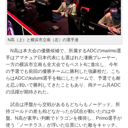
N高（上）と横浜市立南（左）の選手達
N高は本大会の優勝候補で、所属するADCのmarimo選
手はアマチュア日本代表にも選ばれた凄腕プレーヤー。
一方の横浜市立南も全大会でもベスト4に進出し、今年
の予選でも前回の優勝チームに勝利した強豪校だ。こち
らはADCのkulumi選手を軸にしたチームで、予選でも耐
え忍ぶ戦いで勝利してきたこともあり、両チーム共ADC
の活躍が期待された。
試合は序盤から交戦があるもどちらもノーデッド。所
持ゴールドの差も殆どなかったが試合が動いたのは中
盤。N高が素早い判断でドラゴンを獲得し、Primo選手が
使う「ノーチラス」が浮いた位置にいた敵をキャッチ。