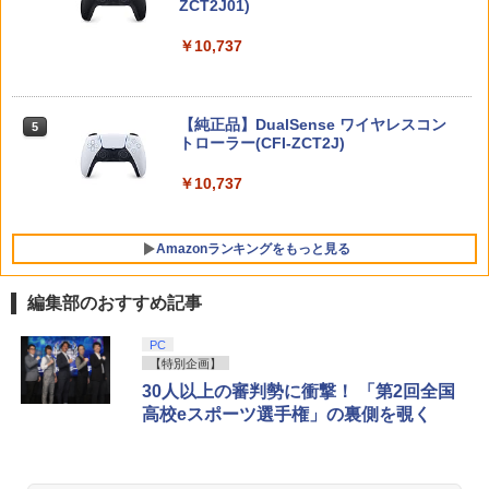
ZCT2J01)
￥9,000
￥10,737
【08/18入荷分☆】【新品】【NS2H】Ni
5
とーとつにエジプト神【Blu-ray】 [ 下野
5
ntendo Switch 2 Proコントローラー
紘 ]
Everdream Valley PS5版
￥9,980
ニンテンドープリペイド番号 5000円|オ
5
5
￥3,254
【純正品】DualSense ワイヤレスコン
ンラインコード版
5
トローラー(CFI-ZCT2J)
￥2,841
￥5,000
￥10,737
Amazonランキングをもっと見る
編集部のおすすめ記事
【純正品】Xbox ワイヤレス コントロー
【Amazon.co.jp限定】劇場版モノノ怪
PC
1
1
ラー + USB-C® ケーブル
第三章 蛇神 (Amazon.co.jp限定オリジ
【特別企画】
ナル三方背収納ケース付きコレクション)
30人以上の審判勢に衝撃！ 「第2回全国
(オリジナル特典:オリジナル巾着＋メー
￥8,300
高校eスポーツ選手権」の裏側を覗く
カー特典:【坤と離】二振りの剣、十翼よ
り来たる！スタジオ描き下ろしイラスト
ボード付) [Blu-ray]
【純正品】Xbox ワイヤレス コントロー
2