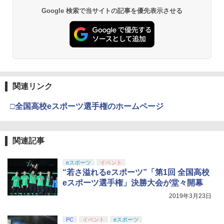
￥10,780
ラー (ロボット ホワイト)
Google 検索で当サイトの記事を優先表示させる
￥7,681
劇場版「鬼滅の刃」無限城編 第一章 猗
2
窩座再来 通常版 [Blu-ray]
【純正品】Xbox ワイヤレス コントロー
3
￥3,982
ラー (カーボンブラック)
関連リンク
￥8,020
□全国高校eスポーツ選手権のホームページ
劇場版「鬼滅の刃」無限城編 第一章 猗
3
窩座再来 通常版 [DVD]
【純正品】Xbox 充電式バッテリー + US
4
B-C ケーブル
￥3,523
関連記事
￥2,618
eスポーツ
イベント
“若さ溢れるeスポーツ”「第1回 全国高校
劇場版「鬼滅の刃」無限城編 第一章 猗
eスポーツ選手権」決勝大会が堂々開幕
4
窩座再来 完全生産限定版 [Blu-ray]
【国内正規品】Thrustmaster スラスト
5
2019年3月23日
マスター TH8S シフター - PC、PS4、P
￥8,698
S5、PS5 Pro、Xbox One、Xbox Serie
s X|S 対応の高精度 H パターン シフター
PC
イベント
eスポーツ