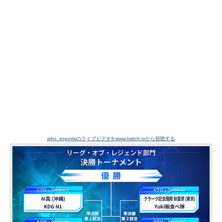
ajhs_esportsのライブビデオをwww.twitch.tvから視聴する