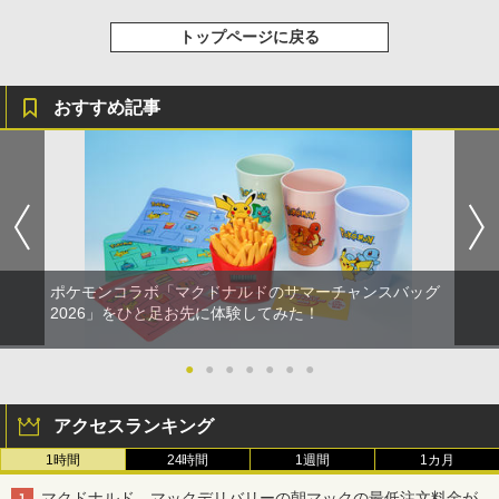
トップページに戻る
おすすめ記事
ポケモンコラボ「マクドナルドのサマーチャンスバッグ
2026」をひと足お先に体験してみた！
●
●
●
●
●
●
●
アクセスランキング
1時間
24時間
1週間
1カ月
マクドナルド、マックデリバリーの朝マックの最低注文料金が