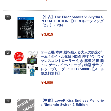
任天堂 【Switch2】Joy-Con 2 (L) ライ
2
アストロボット
2
トパープル/(R) ライトグリーン [BEE-A-
【中古】The Elder Scrolls V: Skyrim S
2
JABAB NSW2 ジョイコン2 パ-プルグリ-
PECIAL EDITION 【CEROレーティング
￥4,968
ン]
「Z」】 - PS4
￥9,980
￥3,015
【特典】冒険家エリオットの千年物語 P
3
Switch2 保護フィルム スイッチ2 保護フ
3
S5版(【早期購入封入特典】エリオット
ゲーム機 本体 脳を鍛える大人の娯楽ゲ
3
ィルム switch2 フィルム Switch2 ガラ
旅立ちパック)
ーム 4タイトル収録 HDMI 差すだけ ワイ
スフィルム スイッチ2 フィルム ガイド
ヤレスコントローラー 付き 麻雀 将棋 脳
貼り付け キット カバー Switch 2 本体
トレ ゲーム イーハトーヴォ物語 サラブ
￥5,236
アクセサリー Nintendo Switch2 ケース
レッドブリーダー3 KTFC-008B【メール
可 透明 ブルーライト カット 99％ FIRM
便送料無料】
E
￥4,980
コナミデジタルエンタテインメント 【封
4
￥1,000
入特典付】【PS5】METAL GEAR SOLI
D: MASTER COLLECTION Vol.2 [ELJM
-30900 PS5 メタルギアソリッド マスタ-
コレクション 2]
【中古】LoveR Kiss Endless Memorie
4
【特典】ドラゴンクエストモンスターズ
4
s Nintendo Switch 2 Edition
4 枯れ木の国のビアンカ・フローラ マ
￥5,610
スターズ版 Switch2版(【早期購入封入