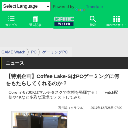
Powered by
Translate
カテゴリ
過去記事
検索
Impressサイト
GAME Watch
PC
ゲーミングPC
ニュース
【特別企画】Coffee Lake-SはPCゲーミングに何
をもたらしてくれるのか？
Core i7-8700Kはマルチタスクで本領を発揮する！ Twitch配
信や4Kなど多彩な環境でテストしてみた
石井聡（クラフル）
2017年12月28日 07:00