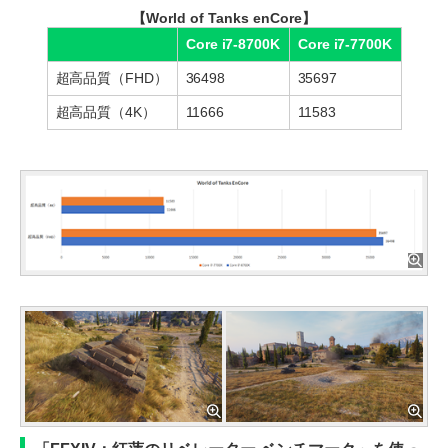
【World of Tanks enCore】
Core i7-8700K
Core i7-7700K
超高品質（FHD）
36498
35697
超高品質（4K）
11666
11583