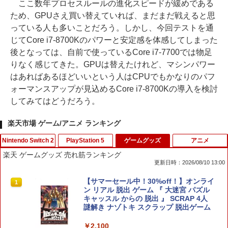
ここ数年プロセスルールの進化スピードが緩めである
ため、GPUさえ買い替えていれば、まだまだ戦えると思
っている人も多いことだろう。しかし、今回テストを通
じてCore i7-8700Kのパワーと安定感を体感してしまった
後となっては、自前で使っているCore i7-7700では物足
りなく感じてきた。GPUは替えたけれど、マシンパワー
はあればあるほどいいという人はCPUでもかなりのパフ
ォーマンスアップが見込めるCore i7-8700Kの導入を検討
してみてはどうだろう。
楽天市場 ゲーム/アニメ ランキング
Nintendo Switch 2
PlayStation 5
ゲームグッズ
アニメ
楽天 ゲームグッズ 売れ筋ランキング
更新日時：2026/08/10 13:00
Joy-Con 2 (L) ライトパープル/(R) ライ
ソニー・インタラクティブエンタテイン
【サマーセール中！30%off！】オンライ
1
1
1
トグリーン
メント 【PS5】メディアリモコン [CFI-Z
ン リアル 脱出 ゲーム 『 大迷宮 パズル
MR1J PS5 リモコン]
キャッスル からの 脱出 』 SCRAP 4人
謎解き ナゾトキ スクラップ 脱出ゲーム
￥9,980
￥3,980
￥2,100