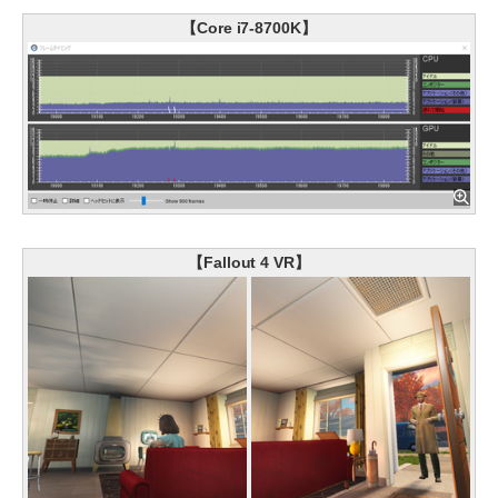
【Core i7-8700K】
【Fallout 4 VR】