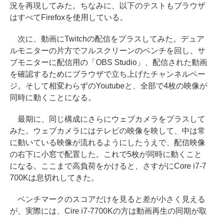
況を再現してみた。ちなみに、以下のテストもブラウザ
はすべてFirefoxを使用している。
次に、動画にTwitchの配信をプラスしてみた。デュア
ルモニターの片方でフルスクリーンのベンチを回し、サ
ブモニターに配信用の「OBS Studio」、配信された動画
を確認するためにブラウザで立ち上げたチャンネルペー
ジ。そして相変わらずのYoutubeと、全部で4枚の映像が
同時に動くことになる。
最期に、同じ構成にさらにウェブカメラをプラスして
みた。ウェブカメラにはテレビの映像を映して、中は常
に動いている映像が流れるようにしたうえで、配信映像
の右下に小窓で配置した。これで5枚が同時に動くこと
になる。ここまで高負荷をかけると、さすがにCore i7-7
700Kは息切れしてきた。
ベンチマークのスコアだけを見ると差が小さく見える
が、実際には、Cire i7-7700Kの方は動画再生の同期が取