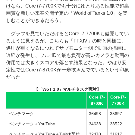
けなら、Core i7-7700Kでも十分にゆとりある性能で超高
画質な新しい来春公開予定の「World of Tanks 1.0」を楽
しむことができるだろう。
グラフを見ていただけるとCore i7-7700Kも健闘してい
るように見えるが、こちらも「FFXIV」の時と同様に、
処理が重くなるにつれてサブモニター側で動画の描画に
遅延が発生し、フルHDで最も負荷が高いカメラと動画の
併用では大きくスコアを落とす結果となった。やはり安
定性ではCore i7-8700Kが一歩抜きんでているという印象
だった。
【「WoT 1.0」マルチタスク実験】
Core i7-
Core i7-
8700K
7700K
ベンチマーク
36498
35697
ベンチマーク＋YouTube
34638
33522
ベンチマーク＋YouTube＋Twitch配信
32470
31617