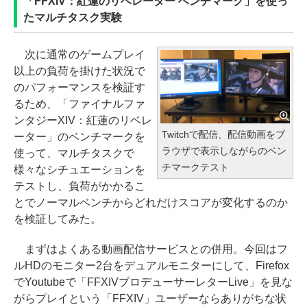
「FFXIV：紅蓮のリベレーター ベンチマーク」を使っ
たマルチタスク実験
次に通常のゲームプレイ
以上の負荷を掛けた状況で
のパフォーマンスを検証す
るため、「ファイナルファ
ンタジーXIV：紅蓮のリベレ
Twitchで配信、配信動画をブ
ーター」のベンチマークを
ラウザで表示しながらのベン
使って、マルチタスクで
チマークテスト
様々なシチュエーションを
テストし、負荷がかかるこ
とでノーマルベンチからどれだけスコアが変化するのか
を検証してみた。
まずはよくある動画配信サービスとの併用。今回はフ
ルHDのモニター2台をデュアルモニターにして、Firefox
でYoutubeで「FFXIVプロデューサーレターLive」を見な
がらプレイという「FFXIV」ユーザーならありがちな状