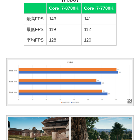
【PUBG】
Core i7-8700K
Core i7-7700K
最高FPS
143
141
最低FPS
119
112
平均FPS
128
120