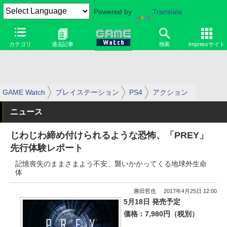
Powered by
Translate
カテゴリ
過去記事
検索
Impressサイト
GAME Watch
プレイステーション
PS4
アクション
ニュース
じわじわ締め付けられるような恐怖、「PREY」
先行体験レポート
記憶喪失のままさまよう不安、襲いかかってくる地球外生命
体
勝田哲也
2017年4月25日 12:00
5月18日 発売予定
価格：7,980円（税別）