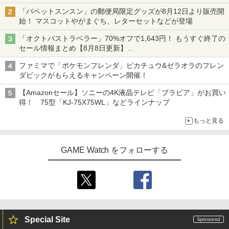
「パペットスンスン」の郵便局限定グッズが8月12日より販売開
始！ マスコットやがまぐち、レターセットなどが登場
「オクトパストラベラー」70%オフで1,643円！ もうすぐ終了の
セール情報まとめ【8月8日更新】
ニンテンドーeショップでは「大神 絶景版」が67%オフで990円
ファミマで「ポケモンフレンダ」ピカチュウ&ゼラオラのフレン
ダピックがもらえるキャンペーン開催！
【Amazonセール】ソニーの4K液晶テレビ「ブラビア」がお買い
得！ 75型「KJ-75X75WL」などラインナップ
もっと見る
GAME Watch をフォローする
Special Site