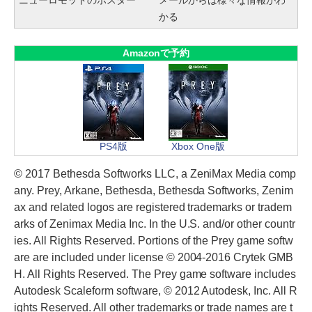
かる
Amazonで予約
PS4版
Xbox One版
© 2017 Bethesda Softworks LLC, a ZeniMax Media comp
any. Prey, Arkane, Bethesda, Bethesda Softworks, Zenim
ax and related logos are registered trademarks or tradem
arks of Zenimax Media Inc. In the U.S. and/or other countr
ies. All Rights Reserved. Portions of the Prey game softw
are are included under license © 2004-2016 Crytek GMB
H. All Rights Reserved. The Prey game software includes
Autodesk Scaleform software, © 2012 Autodesk, Inc. All R
ights Reserved. All other trademarks or trade names are t