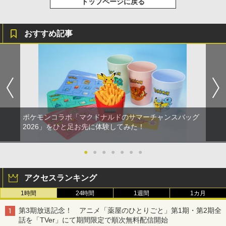
トップページに戻る
おすすめ記事
ポケモンコラボ「マクドナルドのサマーチャンスバッグ
2026」をひと足お先に体験してみた！
●
●
●
●
●
●
●
アクセスランキング
1時間
24時間
1週間
1カ月
第3期放送記念！ アニメ「薬屋のひとりごと」第1期・第2期全
話を「TVer」にて期間限定で順次無料配信開始