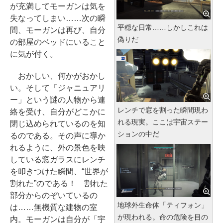
が充満してモーガンは気を
失なってしまい……次の瞬
平穏な日常……しかしこれは
間、モーガンは再び、自分
偽りだ
の部屋のベッドにいること
に気が付く。
おかしい、何かがおかし
い。そして「ジャニュアリ
ー」という謎の人物から連
レンチで窓を割った瞬間現わ
絡を受け、自分がどこかに
れる現実。ここは宇宙ステー
閉じ込められているのを知
ションの中だ
るのである。その声に導か
れるように、外の景色を映
している窓ガラスにレンチ
を叩きつけた瞬間、“世界が
割れた”のである！ 割れた
部分からのぞいているの
地球外生命体「ティフォン」
は……無機質な建物の室
が現われる。命の危険を目の
内。モーガンは自分が「宇