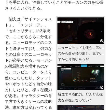
くを手に入れ、消費していくことでモーガンの力を拡張
させることができる。
能力は「サイエンティス
ト」、「エンジニア」、
「セキュリティ」の3系統
で、ここからさらに分化す
る。ニューロモッドのコス
ニューロモッドを使う。黒い
トも決まっており、強力な
穴から針が飛び出し、見てい
ものは多くのニューロモッ
てかなり痛いそうだ
ドが必要となる。モーガン
の戦闘能力を増すものか
ら、コンピューターをより
使いこなしたり、タレット
やロボットなどを自分の味
方にしたりと、様々な能力
解放できる能力。どんどん強
がある。キャラクターの育
力な存在となっていく
て方で大きくゲームの攻略
法、進め方は変わってくる