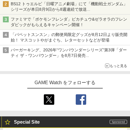
BS12 トゥエルビ「日曜アニメ劇場」にて「機動戦士ガンダム」
シリーズが本日8月9日から8週連続で放送
初回は「機動戦士ガンダム【HDリマスター版】」
ファミマで「ポケモンフレンダ」ピカチュウ&ゼラオラのフレン
ダピックがもらえるキャンペーン開催！
「パペットスンスン」の郵便局限定グッズが8月12日より販売開
始！ マスコットやがまぐち、レターセットなどが登場
バーガーキング、2026年“ワンパウンダーシリーズ”第3弾「ダー
ティ ザ・ワンパウンダー」を8月7日発売
「特製ガーリックマヨソース」を使用した超大型チーズバーガー
もっと見る
GAME Watch をフォローする
Special Site