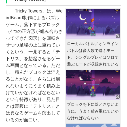
「Tricky Towers」は、We
irdBeard制作によるパズル
ゲーム。落下するブロック
（4つの正方形が組み合わさ
ってできた図形）を回転さ
ローカルバトル／オンライン
せつつ足場の上に重ねてい
バトルは多人数で遊ぶモー
くという、一見すると「テ
ド。シングルプレイはソロで
トリス」を想起させるゲー
遊ぶモードが収録されている
ム画面となっている。ただ
し、積んだブロックは消え
ることがなく、さらには崩
れないようにうまく積み上
げていかなければならない
という特徴があり、見た目
ブロックを下に落とさないよ
とは裏腹に「テトリス」と
うに、うまく積み重ねていか
は異なるゲームを演出して
なければならない
いるのが面白い。