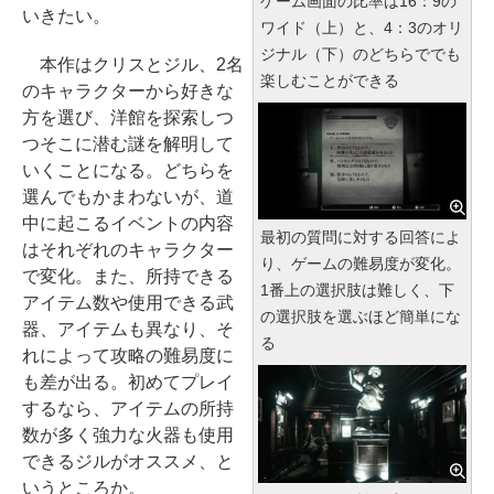
ゲーム画面の比率は16：9の
いきたい。
ワイド（上）と、4：3のオリ
ジナル（下）のどちらででも
本作はクリスとジル、2名
楽しむことができる
のキャラクターから好きな
方を選び、洋館を探索しつ
つそこに潜む謎を解明して
いくことになる。どちらを
選んでもかまわないが、道
中に起こるイベントの内容
最初の質問に対する回答によ
はそれぞれのキャラクター
り、ゲームの難易度が変化。
で変化。また、所持できる
1番上の選択肢は難しく、下
アイテム数や使用できる武
の選択肢を選ぶほど簡単にな
器、アイテムも異なり、そ
る
れによって攻略の難易度に
も差が出る。初めてプレイ
するなら、アイテムの所持
数が多く強力な火器も使用
できるジルがオススメ、と
いうところか。