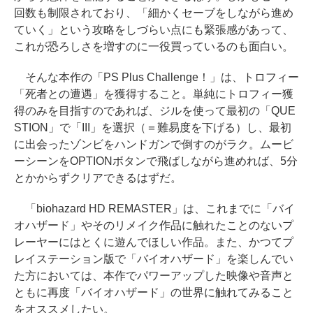
回数も制限されており、「細かくセーブをしながら進め
ていく」という攻略をしづらい点にも緊張感があって、
これが恐ろしさを増すのに一役買っているのも面白い。
そんな本作の「PS Plus Challenge！」は、トロフィー
「死者との遭遇」を獲得すること。単純にトロフィー獲
得のみを目指すのであれば、ジルを使って最初の「QUE
STION」で「III」を選択（＝難易度を下げる）し、最初
に出会ったゾンビをハンドガンで倒すのがラク。ムービ
ーシーンをOPTIONボタンで飛ばしながら進めれば、5分
とかからずクリアできるはずだ。
「biohazard HD REMASTER」は、これまでに「バイ
オハザード」やそのリメイク作品に触れたことのないプ
レーヤーにはとくに遊んでほしい作品。また、かつてプ
レイステーション版で「バイオハザード」を楽しんでい
た方においては、本作でパワーアップした映像や音声と
ともに再度「バイオハザード」の世界に触れてみること
をオススメしたい。