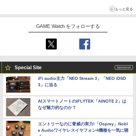
し騎士のスタートダッシュパック)
回購入封入特典】プロダクトコード)
ニンテンドーeショップでは「大神 絶景版」が67%オフで990円
￥8,589
もっと見る
￥6,910
￥7,641
GAME Watch をフォローする
Special Site
iFi audio主力「NEO Stream 3」「NEO iDSD
3」に迫る
AIスマートノートのiFLYTEK「AINOTE 2」は
なぜ魅力的なのか？
エントリーなのに脅威の実力!「Osprey」Nobl
e Audioワイヤレスイヤフォン4機種を一気に聴