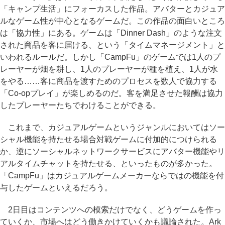
「キャンプ生活」にフォーカスした作品。アバターとカジュア
ルなゲーム性が中心となるゲームだ。この作品の面白いところ
は「協力性」にある。ゲームは「Dinner Dash」のような注文
された商品を客に届ける、という「タイムマネージメント」と
いわれるルールだ。しかし「CampFu」のゲームでは1人のプ
レーヤーが畑を耕し、1人のプレーヤーが種を植え、1人が水
をやる……客に商品を渡すためのプロセスを数人で協力する
「Co-opプレイ」が楽しめるのだ。客を満足させた報酬は協力
したプレーヤーたちでわけることができる。
これまで、カジュアルゲームというジャンルにおいてはソー
シャル機能を持たせる場合対戦ゲームに付加的につけられる
か、逆にソーシャルネットワークサービスにアバター機能やリ
アルタイムチャットを持たせる、といったものが多かった。
「CampFu」はカジュアルゲームメーカーならではの機能を付
与したゲームといえるだろう。
2日目はコンテンツへの模索だけでなく、どうゲームを作っ
ていくか、市場へはどう働きかけていくかも議論された。Ark