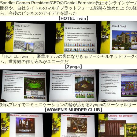
Sandlot Games President/CEOのDaniel Bernstein氏はオンラインゲ
開発や、自社タイトルのマルチプラットフォーム戦略を進めた上での経
ら、今後のビジネスのアイデアを語った
【HOTEL i win】
「HOTEL i win」。豪華ホテルの客になりきるソーシャルネットワーク
ム。世界観の作り込みがユニークだ
【Zynga】
対戦プレイでコミュニケーションの輪が広がるZyngaのソーシャルサー
【WOMEN'S MURDER CLUB】