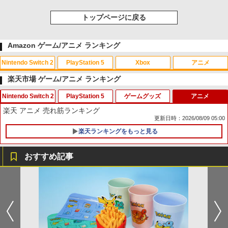
トップページに戻る
Amazon ゲーム/アニメ ランキング
Nintendo Switch 2
PlayStation 5
Xbox
アニメ
楽天市場 ゲーム/アニメ ランキング
Nintendo Switch 2
PlayStation 5
ゲームグッズ
アニメ
スプラトゥーン レイダース|オンライン
PlayStation 5 デジタル・エディション
【純正品】Xbox ワイヤレス コントロー
劇場版「鬼滅の刃」無限城編 第一章 猗
1
1
1
1
楽天 アニメ 売れ筋ランキング
コード版
日本語専用 Console Language: Japan
ラー + USB-C® ケーブル
窩座再来 通常版 [Blu-ray]
更新日時：2026/08/09 05:00
ese only (CFI-2200B01)
￥5,832
￥8,300
￥3,982
楽天ランキングをもっと見る
【中古】Switch2 たまごっちのプチプチ
アンサー PS5コントローラ用 プレイアッ
【中古】ぷよぷよ通 決定盤
1
1
1
￥55,000
おみせっち おまちど−さま！ Nintend
プボタンセット(ブラック)(ANS-PSV003
o Switch2 Edition (ニンテンドース
BK) 取り寄せ商品【期間数量限定】
￥358
おすすめ記事
イッチ2)
【純正品】Xbox ワイヤレス コントロー
2
￥1,049
スプラトゥーン レイダース -Switch2
劇場版「鬼滅の刃」無限城編 第一章 猗
Beast of Reincarnation -PS5 【特典】
ラー (ロボット ホワイト)
2
2
2
￥4,744
窩座再来 通常版 [DVD]
プロダクトコード 封入
￥6,449
￥7,681
【中古】アイドルマスター アニメ & G4
2
￥3,523
￥7,286
U!パック VOL.8
【8/4-11 当店P5倍!&マラソン!】PS5 縦
2
[Switch 2] Star Fox (スターフォックス)
置き スタンド 転倒防止 地震対策 傷付き
2
￥410
（ダウンロード版）※4,000ポイントま
防止 放熱改善 簡単取り付け Ps5 Slim/P