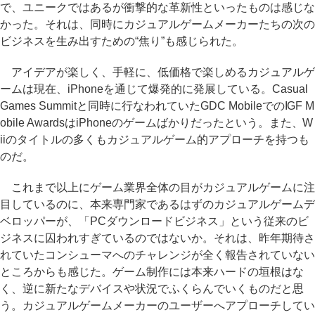
で、ユニークではあるが衝撃的な革新性といったものは感じな
かった。それは、同時にカジュアルゲームメーカーたちの次の
ビジネスを生み出すための“焦り”も感じられた。
アイデアが楽しく、手軽に、低価格で楽しめるカジュアルゲ
ームは現在、iPhoneを通じて爆発的に発展している。Casual
Games Summitと同時に行なわれていたGDC MobileでのIGF M
obile AwardsはiPhoneのゲームばかりだったという。また、W
iiのタイトルの多くもカジュアルゲーム的アプローチを持つも
のだ。
これまで以上にゲーム業界全体の目がカジュアルゲームに注
目しているのに、本来専門家であるはずのカジュアルゲームデ
ベロッパーが、「PCダウンロードビジネス」という従来のビ
ジネスに囚われすぎているのではないか。それは、昨年期待さ
れていたコンシューマへのチャレンジが全く報告されていない
ところからも感じた。ゲーム制作には本来ハードの垣根はな
く、逆に新たなデバイスや状況でふくらんでいくものだと思
う。カジュアルゲームメーカーのユーザーへアプローチしてい