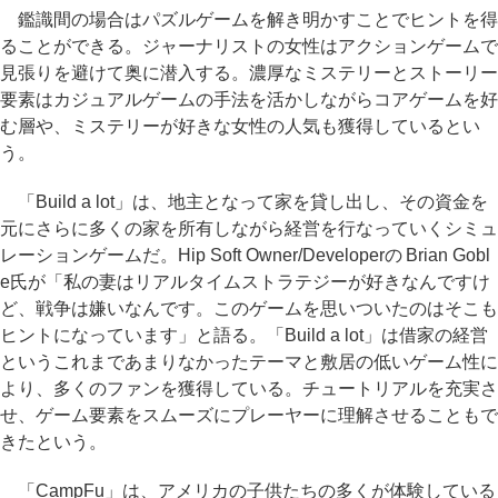
鑑識間の場合はパズルゲームを解き明かすことでヒントを得
ることができる。ジャーナリストの女性はアクションゲームで
見張りを避けて奥に潜入する。濃厚なミステリーとストーリー
要素はカジュアルゲームの手法を活かしながらコアゲームを好
む層や、ミステリーが好きな女性の人気も獲得しているとい
う。
「Build a lot」は、地主となって家を貸し出し、その資金を
元にさらに多くの家を所有しながら経営を行なっていくシミュ
レーションゲームだ。Hip Soft Owner/Developerの Brian Gobl
e氏が「私の妻はリアルタイムストラテジーが好きなんですけ
ど、戦争は嫌いなんです。このゲームを思いついたのはそこも
ヒントになっています」と語る。「Build a lot」は借家の経営
というこれまであまりなかったテーマと敷居の低いゲーム性に
より、多くのファンを獲得している。チュートリアルを充実さ
せ、ゲーム要素をスムーズにプレーヤーに理解させることもで
きたという。
「CampFu」は、アメリカの子供たちの多くが体験している