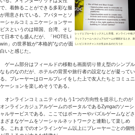
いる。メインターゲットは女性
で、着飾ることができる多彩な服
が用意されている。アバターとソ
ーシャルコミュニケーションサー
ビスというのは韓国、台湾、そし
レッドとブルーをミックスした市場。オンラインや他プ
て日本でも盛んだが、「HOTEL i
ラットフォームへカジュアルゲームが挑戦するとき、新
win」の世界観が“本格的”なのが面
しいビジネスチャンスが生まれるのだろうか
白いと感じた。
ゲーム部分はフィールドの移動も画面切り替え型のシンプル
なものなのだが、ホテルの背景や旅行者の設定などが凝ってい
る。プレーヤーはロールプレイをした上で友人たちとコミュニ
ケーションを楽しめそうである。
オンラインコミュニティのもう1つの方向性を提示したのが
オンラインカジュアルゲームのポータルであるZyngaのソーシ
ャルサービスである。ここではポーカーやパズルゲームなどさ
まざまなゲームをソーシャルネットワークと連動して楽しめ
る。これまでのオンラインゲーム以上にプレーヤーごとの個性