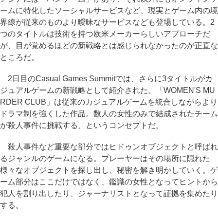
ームに特化したソーシャルサービスなど、現実とゲーム内の境
界線が従来のものより曖昧なサービスなども登場している。2
つのタイトルは技術を持つ欧米メーカーらしいアプローチだ
が、目が覚めるほどの新戦略とは感じられなかったのが正直な
ところだ。
2日目のCasual Games Summitでは、さらに3タイトルがカ
ジュアルゲームの新戦略として紹介された。「WOMEN'S MU
RDER CLUB」は従来のカジュアルゲームを統合しながらより
ドラマ制を強くした作品。数人の女性のみで結成されたチーム
が殺人事件に挑戦する、というコンセプトだ。
殺人事件など重要な部分ではヒドゥンオブジェクトと呼ばれ
るジャンルのゲームになる。プレーヤーはその場所に隠れた
様々なオブジェクトを探し出し、秘密を解き明かしていく。ゲ
ーム部分はここだけではなく、鑑識の女性となってヒントから
犯人を割り出したり、ジャーナリストとなって証拠を集めたり
する。