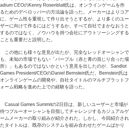
adium CEOのKenny Rosenblatt氏は、オンラインゲームを作
るためのデベロッパーの方法論を語った。メーカーはよりコア
に、ゲーム性を重視して作り出そうとするが、より多くのユー
ザーに向けて作るにはどうするか。すべて自社でまかなおうと
するのではなく、ノウハウを持つ会社にアウトソーシングする
ことも重要だと説明した。
この他にも様々な意見が出たが、完全なレッドオーシャンで
も、未知の市場でもない「パープル（赤と青の混じり合った場
所）」もあるのではないかという意見を出したのが、Sandlot
Games President/CEOのDaniel Bernstein氏だ。Bernstein氏は
オンラインゲームの開発や、自社タイトルのマルチプラットフ
ォーム戦略を進めた上での経験を語った。
Casual Games Summitの2日目は、新しいユーザーと市場が
待つブルーオーシャンを目指してチャレンジするカジュアルゲ
ームメーカーの取り組みが紹介された。しかし、今回紹介され
たタイトルは、既存のシステムを組み合わせたゲームばかり