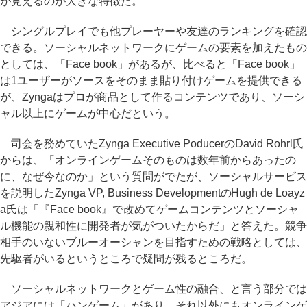
が見えるのが大きな特徴だ。
シングルプレイでも他プレーヤーや友達のランキングを確認
できる。ソーシャルネットワークにゲームの要素を加えたもの
としては、「Face book」があるが、比べると「Face book」
は1ユーザーがソースをそのまま貼り付けゲームを提供できる
が、Zyngaはプロが商品として作るコンテンツであり、ソーシ
ャル以上にゲームが中心だという。
司会を務めていたZynga Executive PoducerのDavid Rohrl氏
からは、「オンラインゲームそのものは数年前からあったの
に、なぜ今なのか」という質問がでたが、ソーシャルサービス
を説明したZynga VP, Business DevelopmentのHugh de Loayz
a氏は「『Face book』で改めてゲームコンテンツとソーシャ
ル機能の親和性に開発者が気がついたからだ」と答えた。競争
相手のいないブルーオーシャンを目指すための戦略としては、
先駆者がいるというところで疑問が残るところだ。
ソーシャルネットワークとゲーム性の融合、と言う部分では
アジアには「ハンゲーム」があり、それ以外にもオンラインゲ