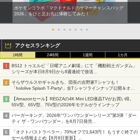
【純正品】Xbox ワイヤレス コントロー
3
でご利用可 ■
s5 Pro/Ps5 対応 プレイステーション5 P
ラー (カーボンブラック)
ポケモンコラボ「マクドナルドのサマーチャンスバッグ
layStation 5
Nintendo Switch 2(日本語・国内専用)
【Amazon.co.jp限定】劇場版モノノ怪
【純正品】ディスクドライブ(CFI-ZDD1
3
3
3
2026」をひと足お先に体験してみた！
￥5,480
第三章 蛇神 (Amazon.co.jp限定オリジ
J) PlayStation 5
￥8,020
￥1,698
ナル三方背収納ケース付きコレクション)
￥55,491
【中古】グランツーリスモ4
3
(オリジナル特典:オリジナル巾着＋メー
￥11,980
●
●
●
●
●
●
●
カー特典:【坤と離】二振りの剣、十翼よ
￥470
り来たる！スタジオ描き下ろしイラスト
【中古】Switch2 ドンキーコング バナ
3
【純正品】Xbox 充電式バッテリー + US
4
ボード付) [Blu-ray]
ンザ (ニンテンドースイッチ2)
アストロボット
3
アクセスランキング
B-C ケーブル
【純正品】DualSense ワイヤレスコン
ニンテンドープリペイド番号 9000円|オ
4
4
￥10,780
1時間
24時間
1週間
1カ月
￥6,213
￥4,968
トローラー ミッドナイト ブラック(CFI-
ンラインコード版
￥2,618
【中古】I.Q FINAL
4
ZCT2J01)
BS12 トゥエルビ「日曜アニメ劇場」にて「機動戦士ガンダム」
￥9,000
シリーズが本日8月9日から8週連続で放送
￥476
￥10,737
初回は「機動戦士ガンダム【HDリマスター版】」
劇場版「鬼滅の刃」無限城編 第一章 猗
4
そらザウルスやギャルきち、団長の吉野家Tシャツも！
窩座再来 完全生産限定版 [Blu-ray]
スプラトゥーン レイダース
4
【国内正規品】Thrustmaster スラスト
5
「hololive Splash T-Party!」全Tシャツラインナップ公開＆オン
【楽天ブックス限定特典+特典】空の軌
4
マスター TH8S シフター - PC、PS4、P
ニンテンドープリペイド番号 5000円|オ
5
跡 the 2nd PS5版(DLCチラシ：NEOブ
ライン販売開始
￥8,698
￥6,507
【純正品】DualSense ワイヤレスコン
S5、PS5 Pro、Xbox One、Xbox Serie
ンラインコード版
5
【Amazonセール】REGZAの4K Mini LED液晶TVがお買い得。
レイサー・アガット+【早期購入外付特
トローラー(CFI-ZCT2J)
s X|S 対応の高精度 H パターン シフター
典】DLCチラシ)
【中古】エースコンバット04 シャッター
55V型、65V型、75V型の2026年モデルがラインナップ
5
￥5,000
ドスカイ
￥10,737
￥14,141
バーガーキング、2026年“ワンパウンダーシリーズ”第3弾「ダー
￥7,480
￥592
ティ ザ・ワンパウンダー」を8月7日発売
『映画 ラブライブ！蓮ノ空女学院スクー
5
ルアイドルクラブ Bloom Garden Part
【特典】ファイナルファンタジー レゾナ
「特製ガーリックマヨソース」を使用した超大型チーズバーガー
5
「オクトパストラベラー」70%オフで1,643円！ もうすぐ終了の
y』Blu-ray（特装限定版）
ンス Switch2版(【初回封入特典】魔導
船＆かけだし騎士の応援パック・かけだ
セール情報まとめ【8月8日更新】
【特典】鬼武者 Way of the Sword(【初
5