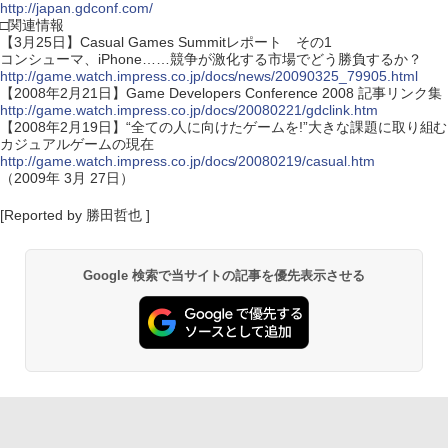
http://japan.gdconf.com/
□関連情報
【3月25日】Casual Games Summitレポート その1
コンシューマ、iPhone……競争が激化する市場でどう勝負するか？
http://game.watch.impress.co.jp/docs/news/20090325_79905.html
【2008年2月21日】Game Developers Conference 2008 記事リンク集
http://game.watch.impress.co.jp/docs/20080221/gdclink.htm
【2008年2月19日】“全ての人に向けたゲームを!”大きな課題に取り組む
カジュアルゲームの現在
http://game.watch.impress.co.jp/docs/20080219/casual.htm
（2009年 3月 27日）
[Reported by 勝田哲也 ]
Google 検索で当サイトの記事を優先表示させる