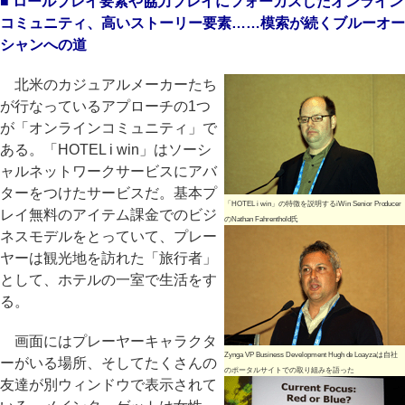
■ ロールプレイ要素や協力プレイにフォーカスしたオンライン
コミュニティ、高いストーリー要素……模索が続くブルーオー
シャンへの道
北米のカジュアルメーカーたち
が行なっているアプローチの1つ
が「オンラインコミュニティ」で
ある。「HOTEL i win」はソーシ
ャルネットワークサービスにアバ
ターをつけたサービスだ。基本プ
「HOTEL i win」の特徴を説明するiWin Senior Producer
レイ無料のアイテム課金でのビジ
のNathan Fahrenthold氏
ネスモデルをとっていて、プレー
ヤーは観光地を訪れた「旅行者」
として、ホテルの一室で生活をす
る。
画面にはプレーヤーキャラクタ
Zynga VP Business Development Hugh de Loayzaは自社
ーがいる場所、そしてたくさんの
のポータルサイトでの取り組みを語った
友達が別ウィンドウで表示されて