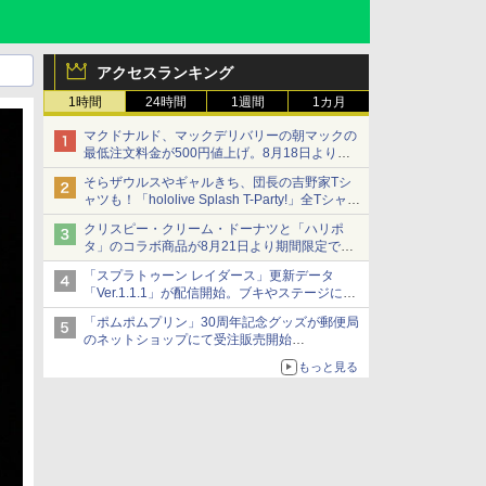
アクセスランキング
1時間
24時間
1週間
1カ月
マクドナルド、マックデリバリーの朝マックの
最低注文料金が500円値上げ。8月18日より
1,500円から受付
そらザウルスやギャルきち、団長の吉野家Tシ
ャツも！「hololive Splash T-Party!」全Tシャツ
ラインナップ公開＆オンライン販売開始
クリスピー・クリーム・ドーナツと「ハリポ
タ」のコラボ商品が8月21日より期間限定で発
売
「スプラトゥーン レイダース」更新データ
組分け帽子ドーナツなど見た目も楽しい商品が
「Ver.1.1.1」が配信開始。ブキやステージに関
登場
する不具合を修正
「ポムポムプリン」30周年記念グッズが郵便局
のネットショップにて受注販売開始
「おもちもちもちクッション」など今年だけの
もっと見る
限定商品が登場