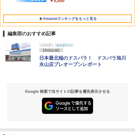
￥5,000
送】【新品】Nintendo Switch 2 ゲーム
￥9,900
ソフト ぽこ あ ポケモン POT-P-AAB5A
Amazonランキングをもっと見る
￥8,100
編集部のおすすめ記事
PlayStation 5 デジタル・エディション
【純正品】Xbox ワイヤレス コントロー
劇場版「鬼滅の刃」無限城編 第一章 猗
ハード
eスポーツ
1
1
1
日本語専用 Console Language: Japan
ラー + USB-C® ケーブル
窩座再来 通常版 [Blu-ray]
【特別企画】
ese only (CFI-2200B01)
日本最北端のドスパラ！ ドスパラ旭川
￥8,300
￥3,982
永山店プレオープンレポート
￥55,000
【純正品】Xbox ワイヤレス コントロー
2
劇場版「鬼滅の刃」無限城編 第一章 猗
Beast of Reincarnation -PS5 【特典】
ラー (ロボット ホワイト)
2
2
Google 検索で当サイトの記事を優先表示させる
窩座再来 通常版 [DVD]
プロダクトコード 封入
￥7,681
￥3,523
￥7,286
【純正品】Xbox ワイヤレス コントロー
3
ラー (カーボンブラック)
【Amazon.co.jp限定】劇場版モノノ怪
【純正品】ディスクドライブ(CFI-ZDD1
3
3