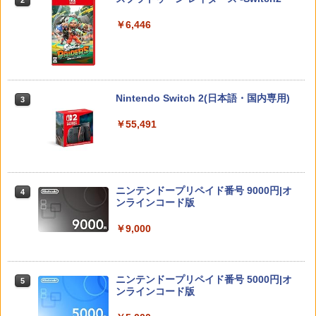
260305)
￥7,722
￥6,446
￥6,880
[Switch] Pokemon Champions + スタ
3
【ジャンボPACK】鬼エイム 指サック ゲ
3
ーターパック（ダウンロード版）※720
ーム スマホ ゲーミング FPS 音ゲー 荒野
劇場版モノノ怪 第三章 蛇神【Blu-ray】
3
ポイントまでご利用可
行動 PUBG Apex CoD 高感度 銀繊維 手
[ 神谷浩史 ]
【特典】デジモンストーリー タイムスト
3
汗対策 鬼サック 22個入り
レンジャー Switch2版(【早期購入封入
￥980
Nintendo Switch 2(日本語・国内専用)
3
特典】プレオーダーパック＋「デジモン
￥7,821
￥2,480
カードゲーム」プレイアブルカード)
￥55,491
￥6,943
WSC / EYESRAIL レトロゲーム ガーデ
4
ィアン 【コレクター開発x国内製造】 ハ
カプコン 【PS5】BIOHAZARD RE:2 Z
劇場版「鬼滅の刃」無限城編 第一章 猗
4
4
ード コレクションケース UVカット 透明
Version [ELJM-30585 PS5 バイオハザ
窩座再来(完全生産限定版)【Blu-ray】 [
保護 保管 クリアケース（ WSC ワンダー
ードRE2]
吾峠呼世晴 ]
ニンテンドープリペイド番号 9000円|オ
コナミデジタルエンタテインメント 【S
4
4
スワンカラー用 ）
ンラインコード版
witch】パワフルプロ野球2026-2027 [H
￥2,790
￥8,690
AC-P-BQPYA NSW パワフルプロヤキュ
￥880
ウ 2026-2027]
￥9,000
￥7,620
HELLDIVERS 2
【楽天ブックス限定全巻購入特典+全巻
5
5
【中古】ピクミン3 デラックス -Switch
5
購入特典】Re:ゼロから始める異世界生
ニンテンドープリペイド番号 5000円|オ
5
活 4th season 4【Blu-ray】(オリジナル
￥3,888
ンラインコード版
￥3,984
A5キャラファイングラフ+長月達平書き
【ダイヤ・プラチナ会員様限定！エント
5
下ろし小説) [ 長月達平 ]
リーでポイント10倍！】【メール便発