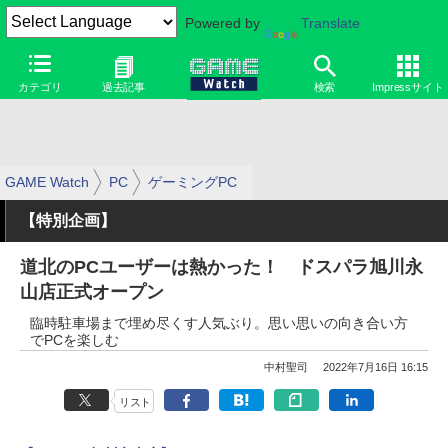
Powered by
Translate
カテゴリ
過去記事
検索
Impressサイト
GAME Watch
PC
ゲーミングPC
【特別企画】
道北のPCユーザーは熱かった！ ドスパラ旭川永
山店正式オープン
臨時駐車場まで埋め尽くす人気ぶり。思い思いの向き合い方
でPCを楽しむ
中村聖司
2022年7月16日 16:15
リスト