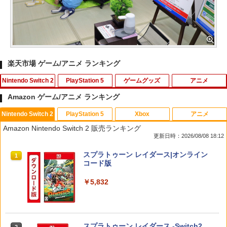
楽天市場 ゲーム/アニメ ランキング
Nintendo Switch 2
PlayStation 5
ゲームグッズ
アニメ
Amazon ゲーム/アニメ ランキング
Nintendo Switch 2
PlayStation 5
Xbox
アニメ
【ダイヤ・プラチナ会員様限定！エント
ゲームテック エイミングスティック Tor
【中古】ワールドサッカーウイニングイ
【通常版 Blu-ray/DVD】【場面写クリア
1
1
1
1
Amazon Nintendo Switch 2 販売ランキング
リーでポイント10倍！】【メール便発
nado LH [YF2430]
レブン10
カード3枚セット（竈門炭治郎、冨岡義
更新日時：2026/08/08 18:12
送】【新品】任天堂 Nintendo Switch 2
勇、猗窩座）】 劇場版「鬼滅の刃」無限
ゲームソフト スプラトゥーン レイダー
城編 第一章 猗窩座再来
￥820
￥583
スプラトゥーン レイダース|オンライン
ス
1
コード版
￥7,450
￥6,750
￥5,832
【中古】PS5イースX −NORDICS−
【中古】ポケットモンスター サン - 3DS
2
2
新劇場版銀魂 -吉原大炎上ー (完全生産限
2
【当店独自で＋P10倍★要エントリー】
定版)【Blu-ray】 [ 杉田智和 ]
￥2,237
￥810
2
【中古】[Switch2] ぽこ あ ポケモン(20
スプラトゥーン レイダース -Switch2
2