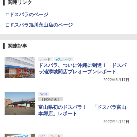
第三章 蛇神 (Amazon.co.jp限定オリジ
J) PlayStation 5
関連リンク
￥8,020
ナル三方背収納ケース付きコレクション)
(オリジナル特典:オリジナル巾着＋メー
￥11,980
□ドスパラのページ
カー特典:【坤と離】二振りの剣、十翼よ
り来たる！スタジオ描き下ろしイラスト
□ドスパラ旭川永山店のページ
【純正品】Xbox 充電式バッテリー + US
4
ボード付) [Blu-ray]
B-C ケーブル
【純正品】DualSense ワイヤレスコン
4
￥10,780
トローラー ミッドナイト ブラック(CFI-
￥2,618
ZCT2J01)
関連記事
￥10,737
ハード
eスポーツ
劇場版「鬼滅の刃」無限城編 第一章 猗
4
ドスパラ、ついに沖縄に到達！ ドスパ
窩座再来 完全生産限定版 [Blu-ray]
【国内正規品】Thrustmaster スラスト
5
ラ浦添城間店プレオープンレポート
マスター TH8S シフター - PC、PS4、P
￥8,698
【純正品】DualSense ワイヤレスコン
S5、PS5 Pro、Xbox One、Xbox Serie
5
2022年6月17日
トローラー(CFI-ZCT2J)
s X|S 対応の高精度 H パターン シフター
WIN
￥10,737
￥14,141
【特別企画】
【Amazon.co.jp限定】劇場版モノノ怪
5
富山県初のドスパラ！ 「ドスパラ富山
第三章 蛇神 (オリジナル特典:オリジナル
本郷店」レポート
巾着＋メーカー特典:【坤と離】二振りの
剣、十翼より来たる！スタジオ描き下ろ
2022年4月22日
しイラストボード付) [DVD]
￥8,800
PC
ハード