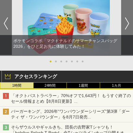
ポケモンコラボ「マクドナルドのサマーチャンスバッグ
2026」をひと足お先に体験してみた！
●
●
●
●
●
●
●
アクセスランキング
1時間
24時間
1週間
1カ月
「オクトパストラベラー」70%オフで1,643円！ もうすぐ終了の
セール情報まとめ【8月8日更新】
ニンテンドーeショップでは「大神 絶景版」が67%オフで990円
バーガーキング、2026年“ワンパウンダーシリーズ”第3弾「ダー
ティ ザ・ワンパウンダー」を8月7日発売
「特製ガーリックマヨソース」を使用した超大型チーズバーガー
そらザウルスやギャルきち、団長の吉野家Tシャツも！
「hololive Splash T-Party!」全Tシャツラインナップ公開＆オン