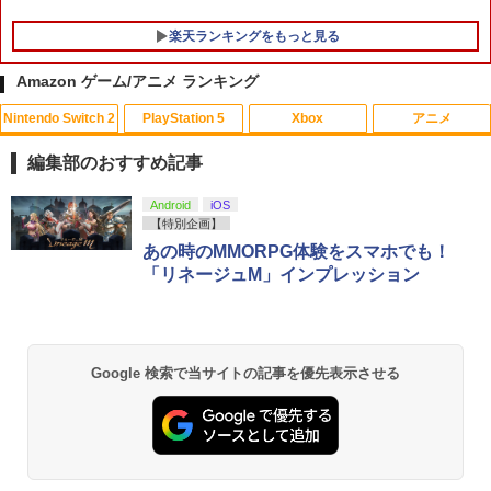
楽天ランキングをもっと見る
Amazon ゲーム/アニメ ランキング
Nintendo Switch 2
PlayStation 5
Xbox
アニメ
鬼エイム 指サック ゲーム スマホ ゲーミ
劇場版「鬼滅の刃」無限城編 第一章 猗
1
1
ング FPS 音ゲー 荒野行動 PUBG Apex
窩座再来(通常版)【Blu-ray】 [ 吾峠呼世
編集部のおすすめ記事
CoD 高感度 銀繊維 手汗対策 鬼サック 6
晴 ]
個入り
スプラトゥーン レイダース|オンライン
PlayStation 5 デジタル・エディション
【純正品】Xbox ワイヤレス コントロー
劇場版「鬼滅の刃」無限城編 第一章 猗
Android
iOS
1
1
1
1
￥3,960
コード版
日本語専用 Console Language: Japan
ラー + USB-C® ケーブル
窩座再来 通常版 [Blu-ray]
【特別企画】
￥1,280
ese only (CFI-2200B01)
あの時のMMORPG体験をスマホでも！
￥5,832
￥8,300
￥3,982
「リネージュM」インプレッション
￥55,000
【中古】【開封品】青春ブタ野郎はサン
2
【中古】 ドラゴンボール Sparking！
タクロースの夢を見ない 1 [完全生産限
2
ZERO／PS5
定版]＜Blu-ray＞（代引き不可）6552
【純正品】Xbox ワイヤレス コントロー
2
スプラトゥーン レイダース -Switch2
劇場版「鬼滅の刃」無限城編 第一章 猗
Beast of Reincarnation -PS5 【特典】
ラー (ロボット ホワイト)
2
2
2
￥2,783
￥4,000
Google 検索で当サイトの記事を優先表示させる
窩座再来 通常版 [DVD]
プロダクトコード 封入
￥6,449
￥7,681
￥3,523
￥7,286
【楽天ブックス限定全巻購入特典】逃げ
3
70年代風ロボットアニメ ゲッP-X PS5
上手の若君 9 (完全生産限定版)【Blu-r
3
版
【純正品】Xbox ワイヤレス コントロー
ay】(描き下ろしイラスト(時行 B)使用 A
3