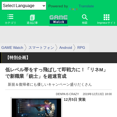
Powered by
Translate
カテゴリ
過去記事
検索
Impressサイト
GAME Watch
スマートフォン
Android
RPG
【特別企画】
低レベル帯をすっ飛ばして即戦力に！「リネM」
で新職業「銃士」を超速育成
新規＆復帰者にも優しいキャンペーン盛りだくさん
DENPA IS CRAZY
2019年12月13日 18:00
12月5日 実装