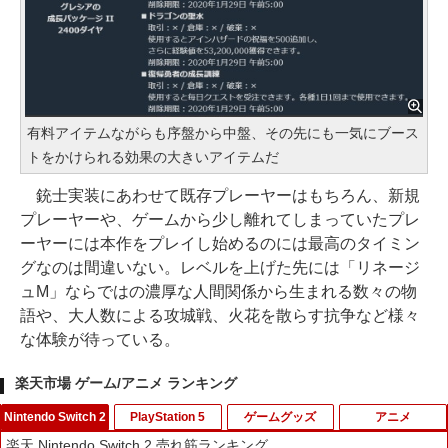
有料アイテムながらも序盤から中盤、その先にも一気にブース
トをかけられる効果の大きいアイテムだ
銃士実装にあわせて既存プレーヤーはもちろん、新規
プレーヤーや、ゲームから少し離れてしまっていたプレ
ーヤーには本作をプレイし始めるのには最高のタイミン
グなのは間違いない。レベルを上げた先には「リネージ
ュM」ならではの濃厚な人間関係から生まれる数々の物
語や、大人数による攻城戦、火花を散らす抗争など様々
な体験が待っている。
楽天市場 ゲーム/アニメ ランキング
Nintendo Switch 2
PlayStation 5
ゲームグッズ
アニメ
楽天 Nintendo Switch 2 売れ筋ランキング