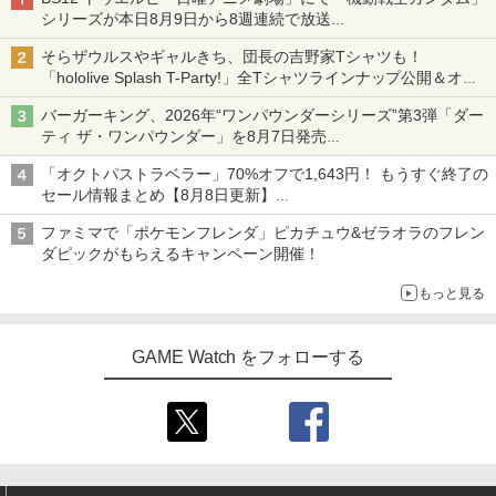
シリーズが本日8月9日から8週連続で放送
初回は「機動戦士ガンダム【HDリマスター版】」
そらザウルスやギャルきち、団長の吉野家Tシャツも！
「hololive Splash T-Party!」全Tシャツラインナップ公開＆オン
ライン販売開始
バーガーキング、2026年“ワンパウンダーシリーズ”第3弾「ダー
ティ ザ・ワンパウンダー」を8月7日発売
「特製ガーリックマヨソース」を使用した超大型チーズバーガー
「オクトパストラベラー」70%オフで1,643円！ もうすぐ終了の
セール情報まとめ【8月8日更新】
ニンテンドーeショップでは「大神 絶景版」が67%オフで990円
ファミマで「ポケモンフレンダ」ピカチュウ&ゼラオラのフレン
ダピックがもらえるキャンペーン開催！
もっと見る
GAME Watch をフォローする