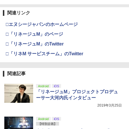
ラー (カーボンブラック)
3タペストリー+アクリルキーホルダー) [
Nintendo Switch 2(日本語・国内専用)
【Amazon.co.jp限定】劇場版モノノ怪
【純正品】ディスクドライブ(CFI-ZDD1
3
3
3
松井優征 ]
￥3,878
第三章 蛇神 (Amazon.co.jp限定オリジ
J) PlayStation 5
関連リンク
￥8,020
ナル三方背収納ケース付きコレクション)
￥55,491
￥7,150
(オリジナル特典:オリジナル巾着＋メー
￥11,980
□エヌシージャパンのホームページ
カー特典:【坤と離】二振りの剣、十翼よ
り来たる！スタジオ描き下ろしイラスト
【中古】REANIMAL(リアニマル)ソフト:
□「リネージュM」のページ
【純正品】Xbox 充電式バッテリー + US
4
4
ボード付) [Blu-ray]
プレイステーション5ソフト／アクショ
B-C ケーブル
【楽天ブックス限定全巻購入特典+先着
4
ン・ゲーム
【純正品】DualSense ワイヤレスコン
□「リネージュM」のTwitter
ニンテンドープリペイド番号 9000円|オ
4
特典】逃げ上手の若君 7 (完全生産限定
4
￥10,780
トローラー ミッドナイト ブラック(CFI-
ンラインコード版
版)【Blu-ray】(描き下ろしイラスト(時
￥2,618
ZCT2J01)
□「リネM サービスチーム」のTwitter
￥3,930
行 B)使用 A3タペストリー+アクリルキ
ーホルダー+和紙風ステッカーシート) [
￥9,000
￥10,737
松井優征 ]
劇場版「鬼滅の刃」無限城編 第一章 猗
4
窩座再来 完全生産限定版 [Blu-ray]
関連記事
がんばれゴエモン大集合！ PS5版
￥7,150
【国内正規品】Thrustmaster スラスト
5
5
マスター TH8S シフター - PC、PS4、P
ニンテンドープリペイド番号 5000円|オ
5
￥8,698
【純正品】DualSense ワイヤレスコン
S5、PS5 Pro、Xbox One、Xbox Serie
￥4,890
ンラインコード版
5
Android
iOS
トローラー(CFI-ZCT2J)
s X|S 対応の高精度 H パターン シフター
「リネージュM」プロジェクトプロデュ
【楽天ブックス限定全巻購入特典】逃げ
￥5,000
5
ーサー大河内氏インタビュー
￥10,737
￥14,141
上手の若君 12 (完全生産限定版)【Blu-
ray】(描き下ろしイラスト(時行 B)使用
2019年3月25日
『映画 ラブライブ！蓮ノ空女学院スクー
5
A3タペストリー+アクリルキーホルダー)
ルアイドルクラブ Bloom Garden Part
[ 松井優征 ]
y』Blu-ray（特装限定版）
Android
iOS
【特別企画】
￥7,150
￥8,589