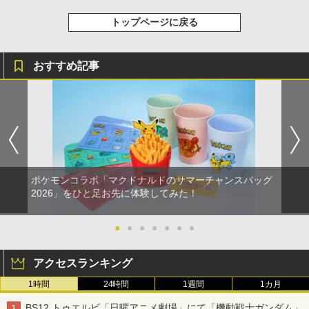
トップページに戻る
おすすめ記事
ポケモンコラボ「マクドナルドのサマーチャンスバッグ
2026」をひと足お先に体験してみた！
●
●
●
●
●
●
●
アクセスランキング
1時間
24時間
1週間
1カ月
BS12 トゥエルビ「日曜アニメ劇場」にて「機動戦士ガンダム」