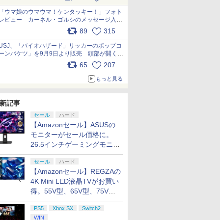
pic.x.com/s9S3nRCAGa
「ウマ娘のウマウマ！ケンタッキー！」フォト
レビュー カーネル・ゴルシのメッセージ入り
パッケージや描き下ろしトレカなどが登場
89
315
pic.x.com/PjnkR9vkXl
USJ、「バイオハザード」リッカーのポップコ
ーンバケツ」を9月9日より販売 頭部が開く仕
組み。味は恐怖を堪のう「味噌フレーバー」
65
207
pic.x.com/81MuXGahVM
もっと見る
新記事
セール
ハード
【Amazonセール】ASUSの
モニターがセール価格に。
26.5インチゲーミングモニタ
ー「ROG Strix OLED
セール
ハード
XG27ACDMS」限定モデルも
【Amazonセール】REGZAの
お買い得
4K Mini LED液晶TVがお買い
得。55V型、65V型、75V型
の2026年モデルがラインナ
PS5
Xbox SX
Switch2
ップ
WIN