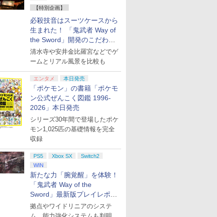
【特別企画】
必殺技音はスーツケースから
生まれた！ 「鬼武者 Way of
the Sword」開発のこだわり
を目撃！
清水寺や安井金比羅宮などでゲ
ームとリアル風景を比較も
エンタメ
本日発売
「ポケモン」の書籍「ポケモ
ン公式ぜんこく図鑑 1996-
2026」本日発売
シリーズ30年間で登場したポケ
モン1,025匹の基礎情報を完全
収録
PS5
Xbox SX
Switch2
WIN
新たな力「腕覚醒」を体験！
「鬼武者 Way of the
Sword」最新版プレイレポー
ト
拠点やワイドリニアのシステ
ム、能力強化システムも判明