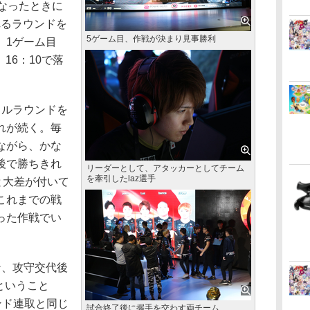
なったときに
れるラウンドを
5ゲーム目、作戦が決まり見事勝利
。1ゲーム目
16：10で落
ルラウンドを
れが続く。毎
ながら、かな
後で勝ちきれ
リーダーとして、アタッカーとしてチーム
を牽引したlaz選手
と大差が付いて
これまでの戦
った作戦でい
、攻守交代後
ということ
ウンド連取と同じ
試合終了後に握手を交わす両チーム