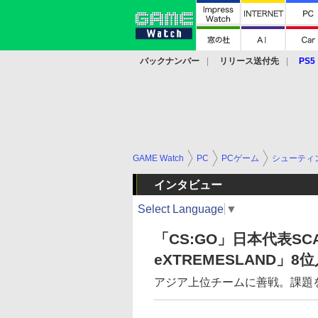
バックナンバー
リリース送付先
PS5
モバイル
eスポーツ
クラウド
PS
GAME Watch
PC
PCゲーム
シューティ
インタビュー
Select Language
▼
「CS:GO」日本代表SCAR
eXTREMESLAND」8
アジア上位チームに善戦。課題