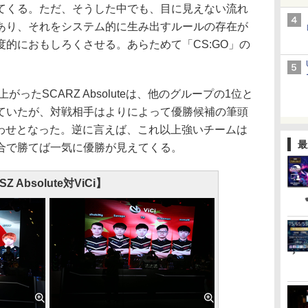
てくる。ただ、そうした中でも、目に見えない流れ
あり、それをシステム的に生み出すルールの存在が
的におもしろくさせる。あらためて「CS:GO」の
ったSCARZ Absoluteは、他のグループの1位と
ていたが、対戦相手はよりによって優勝候補の筆頭
合わせとなった。逆に言えば、これ以上強いチームは
最
合で勝てば一気に優勝が見えてくる。
SZ Absolute対ViCi】