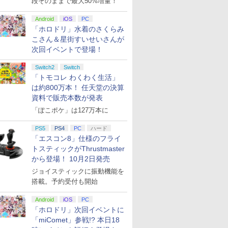
段そのままで最大50%増量！
Android
iOS
PC
「ホロドリ」水着のさくらみ
こさん＆星街すいせいさんが
次回イベントで登場！
Switch2
Switch
「トモコレ わくわく生活」
は約800万本！ 任天堂の決算
資料で販売本数が発表
「ぽこポケ」は127万本に
PS5
PS4
PC
ハード
「エスコン8」仕様のフライ
トスティックがThrustmaster
から登場！ 10月2日発売
ジョイスティックに振動機能を
搭載。予約受付も開始
Android
iOS
PC
「ホロドリ」次回イベントに
「miComet」参戦!? 本日18