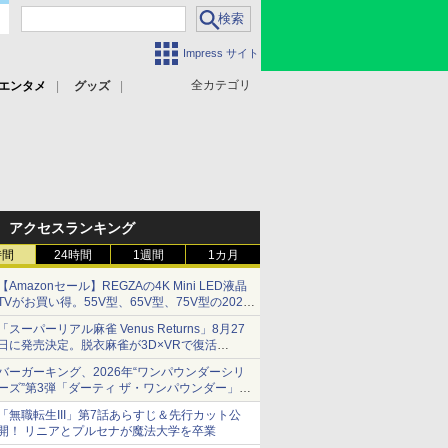
Impress サイト
全カテゴリ
エンタメ
グッズ
アクセスランキング
時間
24時間
1週間
1カ月
【Amazonセール】REGZAの4K Mini LED液晶
TVがお買い得。55V型、65V型、75V型の2026
年モデルがラインナップ
「スーパーリアル麻雀 Venus Returns」8月27
日に発売決定。脱衣麻雀が3D×VRで復活
発売から2週間は20%オフになるセールが実施
バーガーキング、2026年“ワンパウンダーシリ
ーズ”第3弾「ダーティ ザ・ワンパウンダー」を
8月7日発売
「無職転生III」第7話あらすじ＆先行カット公
「特製ガーリックマヨソース」を使用した超大
開！ リニアとプルセナが魔法大学を卒業
型チーズバーガー