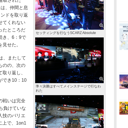
を連取された
目は、仲間と息
ウンドを取り返
せてくれない
ったところだ
セッティングを行なうSCARZ Absolute
き、6：9で
を見せた。
は、またして
ものの、次の
て取り返し、
でき10：10
準々決勝はすべてメインステージで行なわ
れた
の戦いは完全
ち負けていな
人技のバリエ
上で、1on1