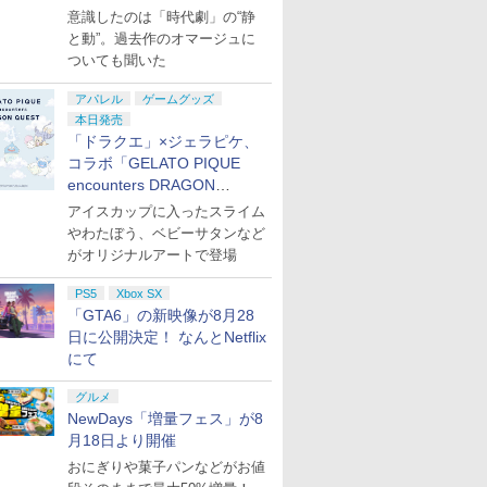
意識したのは「時代劇」の“静
と動”。過去作のオマージュに
ついても聞いた
アパレル
ゲームグッズ
本日発売
「ドラクエ」×ジェラピケ、
コラボ「GELATO PIQUE
encounters DRAGON
QUEST」第2弾が本日発売
アイスカップに入ったスライム
やわたぼう、ベビーサタンなど
がオリジナルアートで登場
PS5
Xbox SX
「GTA6」の新映像が8月28
日に公開決定！ なんとNetflix
にて
グルメ
NewDays「増量フェス」が8
月18日より開催
おにぎりや菓子パンなどがお値