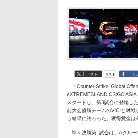
ポスト
リスト
シ
「Counter-Strike: Global
eXTREMESLAND CS:GO A
スタートし、第3試合に登場した日本
前大会優勝チームのViCiと対戦し
う結果に終わった。獲得賞金は4,
準々決勝第1試合は、Aグループ