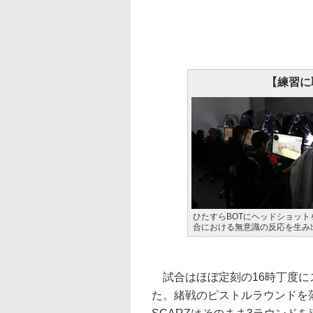
【練習に取
ひたすらBOTにヘッドショット
合における無意識の反応を生み
試合はほぼ定刻の16時丁度に
た。緒戦のピストルラウンドを