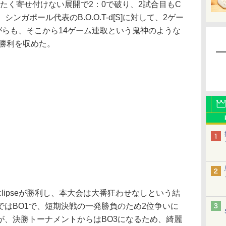
をまったく寄せ付けない展開で2：0で破り、2試合目もC
シンガポール代表のB.O.O.T-d[S]に対して、2ゲー
がらも、そこから14ゲーム連取という鬼神のような
で勝利を収めた。
lipseが勝利し、本大会は大番狂わせなしという結
はBO1で、短期決戦の一発勝負のため2位争いに
が、決勝トーナメントからはBO3になるため、綺麗