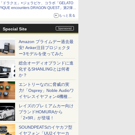
「ドラクエ」×ジェラピケ、コラボ「GELATO
PIQUE encounters DRAGON QUEST」第2弾が
本日発売
もっと見る
アイスカップに入ったスライムやわたぼう、ベ
ビーサタンなどがオリジナルアートで登場
Special Site
Amazon プライムデー過去最
安! Anker注目プロジェクタ
ー3モデルを使ってみた
総合オーディオブランドに進
化するSHANLINGとは何者
か？
エントリーなのに脅威の実
力!「Osprey」Noble Audioワ
イヤレスイヤフォン4機種を
一気に聴く
レイズのプレミアムカー向け
ブランドHOMURAから
「2×9R」が登場！
SOUNDPEATSのイヤカフ型
イヤフォン「UU2イヤーカ