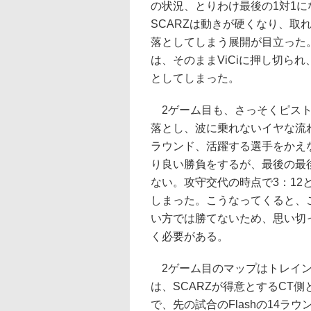
の状況、とりわけ最後の1対1に
SCARZは動きが硬くなり、取
落としてしまう展開が目立った
は、そのままViCiに押し切られ、
としてしまった。
2ゲーム目も、さっそくピスト
落とし、波に乗れないイヤな流
ラウンド、活躍する選手をかえ
り良い勝負をするが、最後の最
ない。攻守交代の時点で3：12
しまった。こうなってくると、
い方では勝てないため、思い切
く必要がある。
2ゲーム目のマップはトレイン
は、SCARZが得意とするCT側
で、先の試合のFlashの14ラ