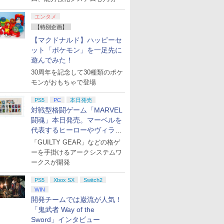
エンタメ
【特別企画】
【マクドナルド】ハッピーセ
ット「ポケモン」を一足先に
遊んでみた！
30周年を記念して30種類のポケ
モンがおもちゃで登場
PS5
PC
本日発売
対戦型格闘ゲーム「MARVEL
闘魂」本日発売。マーベルを
代表するヒーローやヴィラン
たちが登場
「GUILTY GEAR」などの格ゲ
ーを手掛けるアークシステムワ
ークスが開発
PS5
Xbox SX
Switch2
WIN
開発チームでは巌流が人気！
「鬼武者 Way of the
Sword」インタビュー