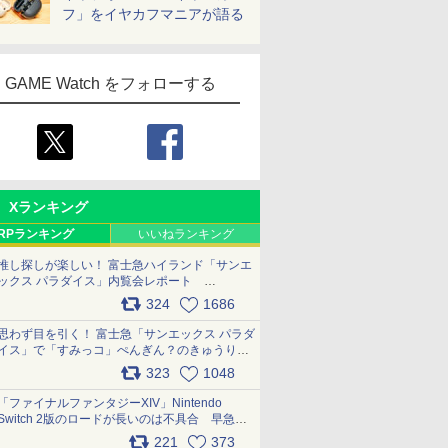
フ」をイヤカフマニアが語る
GAME Watch をフォローする
Xランキング
RPランキング
いいねランキング
推し探しが楽しい！ 富士急ハイランド「サンエ
ックス パラダイス」内覧会レポート
pic.x.com/p718c0QB0k
324
1686
思わず目を引く！ 富士急「サンエックス パラダ
イス」で「すみっコ」ぺんぎん？のきゅうりド
ッグを食べてみた イラストそのままのメニュ
323
1048
ー化に挑戦。これが意外にもおいしい
pic.x.com/Kgl04hZaeg
「ファイナルファンタジーXIV」Nintendo
Switch 2版のロードが長いのは不具合 早急に
アップデートできるよう対応中
221
373