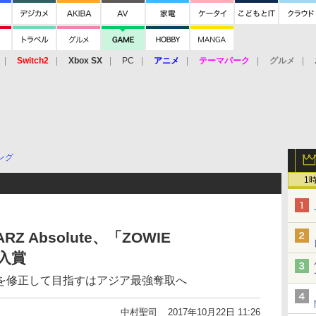
Switch2
Xbox SX
PC
アニメ
テーマパーク
グルメ
 Vita
3DS
アーケード
VR
ング
1
Z Absolute、「ZOWIE
位入賞
を修正して目指すはアジア最強奪取へ
中村聖司
2017年10月22日 11:26