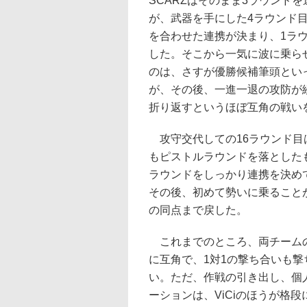
SCARZはそのまま3ラウンド
が、武器を手にした4ラウンド
を合わせた連携が決まり、1ラ
した。そこから一気に波に乗ら
のは、さすが優勝候補筆頭とい
が、その後、一進一退の攻防が続
折り返すというほぼ互角の戦い
攻守交代しての16ラウンド目
もピストルラウンドを落とした
ラウンドをしっかり連携を決め
その後、初めて勢いに乗ることが
の同点まで戻した。
これまでのところ、両チーム
に互角で、1対1の撃ち合いも撃
い。ただ、作戦の引き出し、個
ーションは、ViCiのほうが格段に