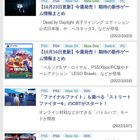
PS5
PS4
Xbox SX
Xbox One
Switch
PC
【10月23日更新】今週発売！ 期待の新作ゲー
ム情報まとめ
「Dead by Daylight 貞子ライジング エディション
公式日本版」や「ベヨネッタ3」などが登場
(2022/10/23)
PS5
PS4
Xbox SX
Xbox One
Switch
PC
【10月16日更新】今週発売！ 期待の新作ゲー
ム情報まとめ
「ペルソナ5 ザ・ロイヤル」PS5/Xbox/PC版やチ
ームアクション「LEGO Brawls」などが登場
(2022/10/16)
PS5
PS4
Xbox SX
WIN
「ファイナルファイト」も遊べる「ストリート
ファイター6」のCBTがスタート！
オンライン対戦などができる「バトルハブ」モー
ドが開放
(2022/10/7)
PS5
PS4
Xbox SX
WIN