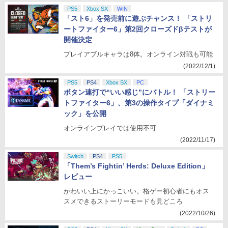
PS5
Xbox SX
WIN
「スト6」を発売前に遊ぶチャンス！ 「ストリ
ートファイター6」第2回クローズドβテストが
開催決定
プレイアブルキャラは8体。オンライン対戦も可能
(2022/12/1)
PS5
PS4
Xbox SX
PC
ボタン連打で“いい感じ”にバトル！ 「ストリー
トファイター6」、第3の操作タイプ「ダイナミ
ック」を公開
オンラインプレイでは使用不可
(2022/11/17)
Switch
PS4
PS5
「Them’s Fightin’ Herds: Deluxe Edition」
レビュー
かわいい上にかっこいい。格ゲー初心者にもオス
スメできるストーリーモードも見どころ
(2022/10/26)