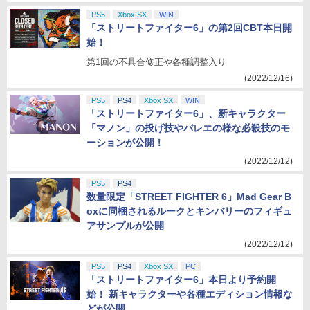
PS5
Xbox SX
WIN
「ストリートファイター6」の第2回CBT本日開
始！
第1回の不具合修正や各種調整入り
(2022/12/16)
PS5
PS4
Xbox SX
WIN
「ストリートファイター6」、新キャラクター
「マノン」の投げ技やバレエの様な必殺技のモ
ーションが公開！
(2022/12/12)
PS5
PS4
数量限定「STREET FIGHTER 6」Mad Gear B
oxに同梱されるルークとキンバリーのフィギュ
アサンプルが公開
(2022/12/12)
PS5
PS4
Xbox SX
PC
「ストリートファイター6」本日より予約開
始！ 新キャラクターや各種エディション情報な
どが公開