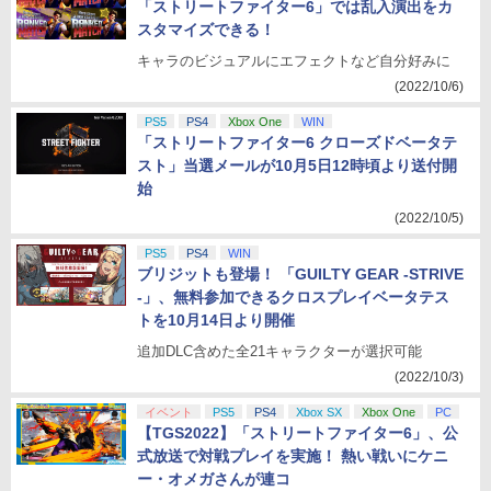
「ストリートファイター6」では乱入演出をカ
スタマイズできる！
キャラのビジュアルにエフェクトなど自分好みに
(2022/10/6)
PS5
PS4
Xbox One
WIN
「ストリートファイター6 クローズドベータテ
スト」当選メールが10月5日12時頃より送付開
始
(2022/10/5)
PS5
PS4
WIN
ブリジットも登場！ 「GUILTY GEAR -STRIVE
-」、無料参加できるクロスプレイベータテス
トを10月14日より開催
追加DLC含めた全21キャラクターが選択可能
(2022/10/3)
イベント
PS5
PS4
Xbox SX
Xbox One
PC
【TGS2022】「ストリートファイター6」、公
式放送で対戦プレイを実施！ 熱い戦いにケニ
ー・オメガさんが連コ