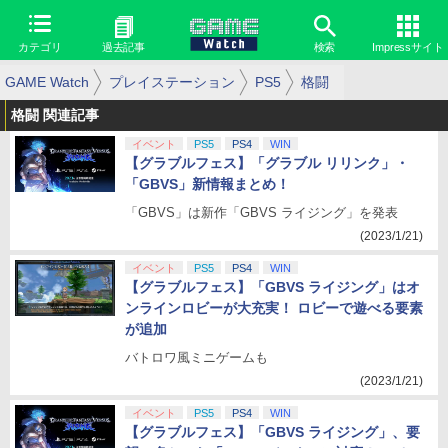
カテゴリ
過去記事
検索
Impressサイト
GAME Watch
プレイステーション
PS5
格闘
格闘 関連記事
イベント
PS5
PS4
WIN
【グラブルフェス】「グラブル リリンク」・
「GBVS」新情報まとめ！
「GBVS」は新作「GBVS ライジング」を発表
(2023/1/21)
イベント
PS5
PS4
WIN
【グラブルフェス】「GBVS ライジング」はオ
ンラインロビーが大充実！ ロビーで遊べる要素
が追加
バトロワ風ミニゲームも
(2023/1/21)
イベント
PS5
PS4
WIN
【グラブルフェス】「GBVS ライジング」、要