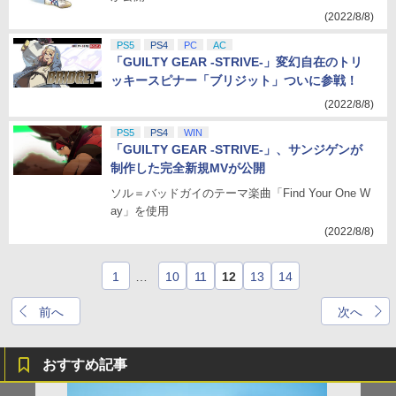
(2022/8/8)
PS5
PS4
PC
AC
「GUILTY GEAR -STRIVE-」変幻自在のトリ
ッキースピナー「ブリジット」ついに参戦！
(2022/8/8)
PS5
PS4
WIN
「GUILTY GEAR -STRIVE-」、サンジゲンが
制作した完全新規MVが公開
ソル＝バッドガイのテーマ楽曲「Find Your One W
ay」を使用
(2022/8/8)
1
…
10
11
12
13
14
前へ
次へ
おすすめ記事