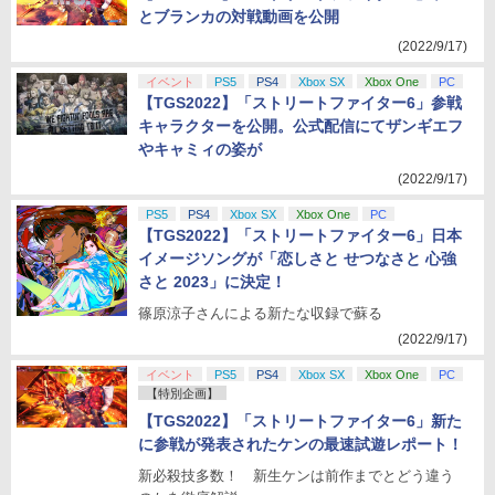
とブランカの対戦動画を公開
(2022/9/17)
イベント
PS5
PS4
Xbox SX
Xbox One
PC
【TGS2022】「ストリートファイター6」参戦
キャラクターを公開。公式配信にてザンギエフ
やキャミィの姿が
(2022/9/17)
PS5
PS4
Xbox SX
Xbox One
PC
【TGS2022】「ストリートファイター6」日本
イメージソングが「恋しさと せつなさと 心強
さと 2023」に決定！
篠原涼子さんによる新たな収録で蘇る
(2022/9/17)
イベント
PS5
PS4
Xbox SX
Xbox One
PC
【特別企画】
【TGS2022】「ストリートファイター6」新た
に参戦が発表されたケンの最速試遊レポート！
新必殺技多数！ 新生ケンは前作までとどう違う