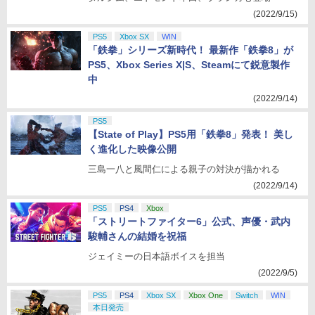
(2022/9/15)
PS5
Xbox SX
WIN
「鉄拳」シリーズ新時代！ 最新作「鉄拳8」が
PS5、Xbox Series X|S、Steamにて鋭意製作
中
(2022/9/14)
PS5
【State of Play】PS5用「鉄拳8」発表！ 美し
く進化した映像公開
三島一八と風間仁による親子の対決が描かれる
(2022/9/14)
PS5
PS4
Xbox
「ストリートファイター6」公式、声優・武内
駿輔さんの結婚を祝福
ジェイミーの日本語ボイスを担当
(2022/9/5)
PS5
PS4
Xbox SX
Xbox One
Switch
WIN
本日発売