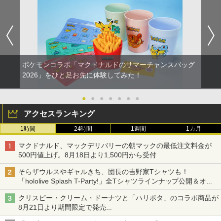
ポケモンコラボ「マクドナルドのサマーチャンスバッグ
2026」をひと足お先に体験してみた！
●
●
●
●
●
●
●
アクセスランキング
1時間
24時間
1週間
1カ月
マクドナルド、マックデリバリーの朝マックの最低注文料金が
500円値上げ。8月18日より1,500円から受付
そらザウルスやギャルきち、団長の吉野家Tシャツも！
「hololive Splash T-Party!」全Tシャツラインナップ公開＆オン
ライン販売開始
クリスピー・クリーム・ドーナツと「ハリポタ」のコラボ商品が
8月21日より期間限定で発売
組分け帽子ドーナツなど見た目も楽しい商品が登場