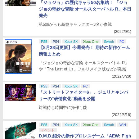
「ジョジョ」の歴代キャラ50名集結！ 「ジョ
ジョの奇妙な冒険 オールスターバトル R」本日
発売
第5部からも新規キャラクター3名が参戦
(2022/9/1)
PS5
PS4
Xbox SX
Xbox One
Switch
PC
【8月28日更新】今週発売！ 期待の新作ゲーム
情報まとめ
「ジョジョの奇妙な冒険 オールスターバトル R」
や「The Last of Us」フルリメイク版などが発売
(2022/8/28)
PS5
PS4
Xbox SX
PC
「ストリートファイター6」、ジュリとキンバ
リーの“表情変化”動画を公開
対戦待ち時間中に操作可能
(2022/8/16)
PS5
PS4
Xbox SX
Xbox One
Switch
WIN
イベント
D.M.D.紹介の新作プロレスゲーム「AEW: Figh