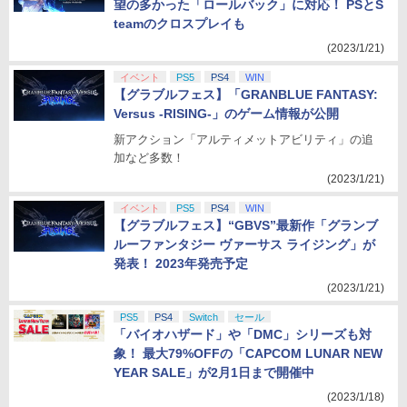
望の多かった「ロールバック」に対応！ PSとS
teamのクロスプレイも
(2023/1/21)
イベント
PS5
PS4
WIN
【グラブルフェス】「GRANBLUE FANTASY:
Versus -RISING-」のゲーム情報が公開
新アクション「アルティメットアビリティ」の追
加など多数！
(2023/1/21)
イベント
PS5
PS4
WIN
【グラブルフェス】“GBVS”最新作「グランブ
ルーファンタジー ヴァーサス ライジング」が
発表！ 2023年発売予定
(2023/1/21)
PS5
PS4
Switch
セール
「バイオハザード」や「DMC」シリーズも対
象！ 最大79%OFFの「CAPCOM LUNAR NEW
YEAR SALE」が2月1日まで開催中
(2023/1/18)