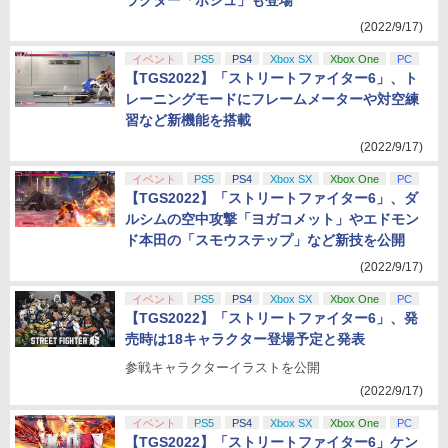
ラクター「ボシュ」も登場
(2022/9/17)
イベント
PS5
PS4
Xbox SX
Xbox One
PC
【TGS2022】「ストリートファイター6」、ト
レーニングモードにフレームメーターや対空練
習など新機能を搭載
(2022/9/17)
イベント
PS5
PS4
Xbox SX
Xbox One
PC
【TGS2022】「ストリートファイター6」、ダ
ルシムの空中攻撃「ヨガコメット」やエドモン
ド本田の「スモウステップ」など新技を公開
(2022/9/17)
イベント
PS5
PS4
Xbox SX
Xbox One
PC
【TGS2022】「ストリートファイター6」、発
売時は18キャラクター登場予定と発表
参戦キャラクターイラストを公開
(2022/9/17)
イベント
PS5
PS4
Xbox SX
Xbox One
PC
【TGS2022】「ストリートファイター6」ケン