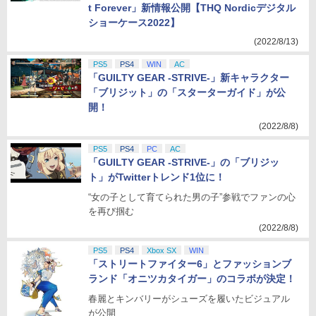
t Forever」新情報公開【THQ Nordicデジタル
ショーケース2022】
(2022/8/13)
PS5
PS4
WIN
AC
「GUILTY GEAR -STRIVE-」新キャラクター
「ブリジット」の「スターターガイド」が公
開！
(2022/8/8)
PS5
PS4
PC
AC
「GUILTY GEAR -STRIVE-」の「ブリジッ
ト」がTwitterトレンド1位に！
“女の子として育てられた男の子”参戦でファンの心
を再び掴む
(2022/8/8)
PS5
PS4
Xbox SX
WIN
「ストリートファイター6」とファッションブ
ランド「オニツカタイガー」のコラボが決定！
春麗とキンバリーがシューズを履いたビジュアル
が公開