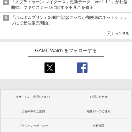
「スプラトゥーン レイダース」更新データ「Ver.1.1.1」が配信
開始。ブキやステージに関する不具合を修正
「ポムポムプリン」30周年記念グッズが郵便局のネットショッ
プにて受注販売開始
「おもちもちもちクッション」など今年だけの限定商品が登場
もっと見る
GAME Watch をフォローする
本サイトのご利用について
お問い合わせ
広告掲載のご案内
編集部へのご連絡
プライバシーポリシー
会社概要