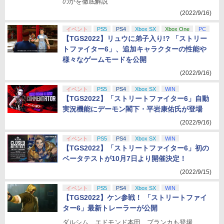
のかを徹底解説
(2022/9/16)
イベント
PS5
PS4
Xbox SX
Xbox One
PC
【TGS2022】リュウに弟子入り!? 「ストリー
トファイター6」、追加キャラクターの性能や
様々なゲームモードを公開
(2022/9/16)
イベント
PS5
PS4
Xbox SX
WIN
【TGS2022】「ストリートファイター6」自動
実況機能にデーモン閣下・平岩康佑氏が登場
(2022/9/16)
イベント
PS5
PS4
Xbox SX
WIN
【TGS2022】「ストリートファイター6」初の
ベータテストが10月7日より開催決定！
(2022/9/15)
イベント
PS5
PS4
Xbox SX
WIN
【TGS2022】ケン参戦！ 「ストリートファイ
ター6」最新トレーラーが公開
ダルシム、エドモンド本田、ブランカも登場