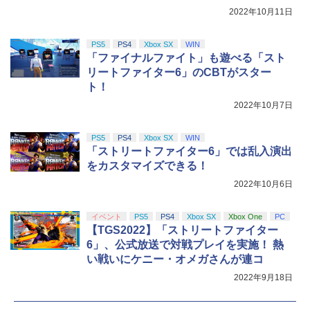
トローラー(CFI-ZCT2J)
s X|S 対応の高精度 H パターン シフター
2022年10月11日
￥1,200
￥5,591
￥5,000
￥10,737
￥14,141
PS5
PS4
Xbox SX
WIN
【Amazon.co.jp限定】劇場版モノノ怪
5
「ファイナルファイト」も遊べる「スト
第三章 蛇神 (オリジナル特典:オリジナル
リートファイター6」のCBTがスター
巾着＋メーカー特典:【坤と離】二振りの
剣、十翼より来たる！スタジオ描き下ろ
ト！
しイラストボード付) [DVD]
2022年10月7日
￥8,800
PS5
PS4
Xbox SX
WIN
「ストリートファイター6」では乱入演出
をカスタマイズできる！
2022年10月6日
イベント
PS5
PS4
Xbox SX
Xbox One
PC
【TGS2022】「ストリートファイター
6」、公式放送で対戦プレイを実施！ 熱
い戦いにケニー・オメガさんが連コ
2022年9月18日