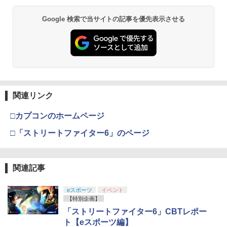
パイダーマン2 ツウジョウ]【MARVELC
【純正品】Xbox ワイヤレス コントロー
2
スプラトゥーン レイダース -Switch2
劇場版「鬼滅の刃」無限城編 第一章 猗
orner】
Beast of Reincarnation -PS5 【特典】
ラー (ロボット ホワイト)
2
2
2
￥1,369
Google 検索で当サイトの記事を優先表示させる
窩座再来 通常版 [DVD]
プロダクトコード 封入
￥6,446
￥3,980
￥7,681
￥3,523
￥7,286
PS Vita 2000 アナログスティック・スラ
3
バイオハザード:デスアイランド スペシ
3
イドパッド修理用基板 部品 パーツ L R
ャル・プライス【Blu-ray】 [ 羽住英一郎
互換 黒 ブラック オリジナルウエス スラ
【中古】PS5ソフト ドラゴンクエストVII
【純正品】Xbox ワイヤレス コントロー
]
3
3
イドパッド
Reimagined
ラー (カーボンブラック)
Nintendo Switch 2(日本語・国内専用)
【Amazon.co.jp限定】劇場版モノノ怪
【純正品】ディスクドライブ(CFI-ZDD1
3
3
3
￥1,369
第三章 蛇神 (Amazon.co.jp限定オリジ
J) PlayStation 5
関連リンク
￥750
￥4,320
￥8,020
ナル三方背収納ケース付きコレクション)
￥55,491
(オリジナル特典:オリジナル巾着＋メー
￥11,980
□カプコンのホームページ
カー特典:【坤と離】二振りの剣、十翼よ
新劇場版銀魂 -吉原大炎上ー (通常版)【B
4
り来たる！スタジオ描き下ろしイラスト
【中古】桃太郎電鉄15 五大ボンビー登
□「ストリートファイター6」のページ
【純正品】Xbox 充電式バッテリー + US
4
lu-ray】 [ 杉田智和 ]
4
ボード付) [Blu-ray]
【特典】ドラゴンズドグマ 2：ダークア
場!の巻
B-C ケーブル
4
リズン PS5版(【早期購入封入特典】D
【純正品】DualSense ワイヤレスコン
ニンテンドープリペイド番号 9000円|オ
4
￥4,118
4
￥10,780
Lコード)
トローラー ミッドナイト ブラック(CFI-
￥857
ンラインコード版
￥2,618
ZCT2J01)
関連記事
￥5,090
￥9,000
￥10,737
eスポーツ
イベント
劇場版「鬼滅の刃」無限城編 第一章 猗
4
アニプレックス ブルーレイディスク
5
【特別企画】
窩座再来 完全生産限定版 [Blu-ray]
【中古】Nintendo リングフィット アド
【国内正規品】Thrustmaster スラスト
5
劇場版「鬼滅の刃」無限列車編 通常版
5
「ストリートファイター6」CBTレポー
ベンチャー [Nintendo Switch]【府中
シティーズ：スカイライン リマスター
マスター TH8S シフター - PC、PS4、P
ニンテンドープリペイド番号 5000円|オ
5
5
￥8,698
ル・シーニュ】保証期間1週間
ジャパン・スペシャル・エディション
【純正品】DualSense ワイヤレスコン
S5、PS5 Pro、Xbox One、Xbox Serie
ト【eスポーツ編】
ンラインコード版
5
￥4,400