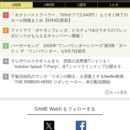
1時間
24時間
1週間
1カ月
「オクトパストラベラー」70%オフで1,643円！ もうすぐ終了の
セール情報まとめ【8月8日更新】
ニンテンドーeショップでは「大神 絶景版」が67%オフで990円
ファミマで「ポケモンフレンダ」ピカチュウ&ゼラオラのフレン
ダピックがもらえるキャンペーン開催！
バーガーキング、2026年“ワンパウンダーシリーズ”第3弾「ダー
ティ ザ・ワンパウンダー」を8月7日発売
「特製ガーリックマヨソース」を使用した超大型チーズバーガー
そらザウルスやギャルきち、団長の吉野家Tシャツも！
「hololive Splash T-Party!」全Tシャツラインナップ公開＆オン
ライン販売開始
手塚治虫氏のマンガ「リボンの騎士」を原案とするNetflix映画
「THE RIBBON HERO リボンヒーロー」本日配信開始
もっと見る
GAME Watch をフォローする