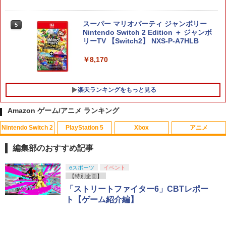
スーパー マリオパーティ ジャンボリー
5
Nintendo Switch 2 Edition ＋ ジャンボ
リーTV 【Switch2】 NXS-P-A7HLB
￥8,170
楽天ランキングをもっと見る
Amazon ゲーム/アニメ ランキング
Nintendo Switch 2
PlayStation 5
Xbox
アニメ
【中古】PS5龍が如く8外伝 Pirates i
【中古】グランド・セフト・オートV
バイオハザード:ヴェンデッタ スペシャ
1
1
1
n Hawaii
【CEROレーティング「Z」】 - PS3
ル・プライス【Blu-ray】 [ ケビン・ドー
編集部のおすすめ記事
マン ]
￥1,989
￥446
スプラトゥーン レイダース|オンライン
PlayStation 5 デジタル・エディション
【純正品】Xbox ワイヤレス コントロー
劇場版「鬼滅の刃」無限城編 第一章 猗
eスポーツ
イベント
1
1
1
1
￥1,369
コード版
日本語専用 Console Language: Japan
ラー + USB-C® ケーブル
窩座再来 通常版 [Blu-ray]
【特別企画】
ese only (CFI-2200B01)
「ストリートファイター6」CBTレポー
￥5,832
￥8,300
￥3,982
ト【ゲーム紹介編】
￥55,000
ソニー・インタラクティブエンタテイン
【中古】WinningPost 4
バイオハザード:インフィニット ダーク
2
2
2
メント 【PS5】Marvel’s Spider-Man 2
ネス スペシャル・プライス【Blu-ray】 [
通常版 [ECJS-00035 PS5 マーベルス
株式会社カプコン ]
￥549