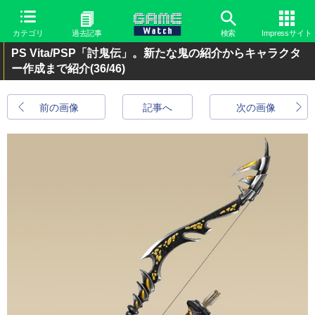
カテゴリ
過去記事
検索
Impressサイト
PS Vita/PSP「討鬼伝」。新たな鬼の紹介からキャラクタ
ー作成まで紹介
(36/46)
前の画像
記事へ
次の画像