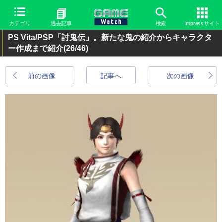
カテゴリ
過去記事
検索
Impressサイト
PS Vita/PSP「討鬼伝」。新たな鬼の紹介からキャラクタ
ー作成まで紹介
(26/46)
前の画像
記事へ
次の画像