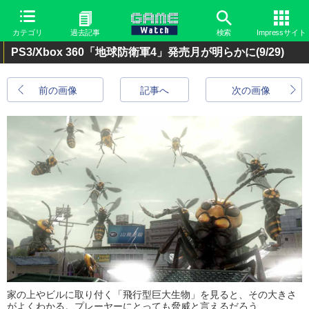
カテゴリ
過去記事
検索
Impressサイト
PS3/Xbox 360「地球防衛軍4」発売月が明らかに
(9/29)
前の画像
記事へ
次の画像
家の上やビルに取り付く「飛行型巨大生物」を見ると、その大きさ
がよくわかる。プレーヤーにとっても脅威と言えるだろう