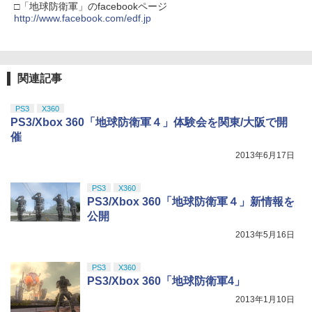
□「地球防衛軍」のfacebookページ
http://www.facebook.com/edf.jp
￥10,737
￥14,141
『映画 ラブライブ！蓮ノ空女学院スクー
5
ルアイドルクラブ Bloom Garden Part
y』Blu-ray（特装限定版）
関連記事
￥8,589
PS3
X360
PS3/Xbox 360「地球防衛軍４」体験会を関東/大阪で開
催
2013年6月17日
PS3
X360
PS3/Xbox 360「地球防衛軍４」新情報を
公開
2013年5月16日
PS3
X360
PS3/Xbox 360「地球防衛軍4」
2013年1月10日