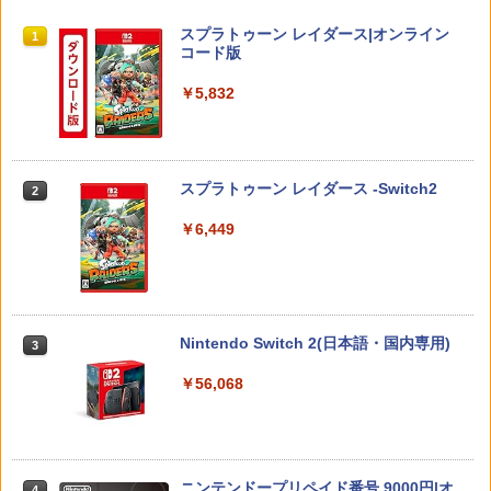
￥3,876
￥358
￥1,772
スプラトゥーン レイダース|オンライン
1
コード版
￥5,832
【中古】アイドルマスター アニメ & G4
2
スプラトゥーン レイダース
2
U!パック VOL.8
【中古】FINAL FANTASY XVIソフト:プ
2
レイステーション5ソフト／ロールプレ
￥6,507
イング・ゲーム
￥410
スプラトゥーン レイダース -Switch2
2
￥2,320
￥6,449
【中古】グランツーリスモ4
3
任天堂 【Switch2】スプラトゥーン レイ
3
ダース [BEE-P-AADLA NSW2 スプラト
＼20%OFF★在庫処分／【最新型】PS5
3
￥470
ゥ-ン レイダ-ス]
収納ケース 専用カバー PS5リモートプレ
ーヤー SONY PlayStation Portal コント
ローラー用 ガラスフィルム付き 強化ガ
￥6,700
Nintendo Switch 2(日本語・国内専用)
3
ラス 保護ケース ハードケース 収納バッ
グ 軽量 手提げかばん 液晶保護高透過率
【中古】I.Q FINAL
4
￥56,068
キズ 飛散防止
￥476
【楽天ブックス限定特典】ドンキーコン
4
￥2,380
グ バナンザ(「スーパーマリオ」ステッ
カー2種)
ニンテンドープリペイド番号 9000円|オ
￥7,902
4