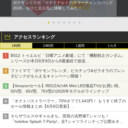
ポケモンコラボ「マクドナルドのサマーチャンスバッグ
2026」をひと足お先に体験してみた！
●
●
●
●
●
●
●
アクセスランキング
1時間
24時間
1週間
1カ月
BS12 トゥエルビ「日曜アニメ劇場」にて「機動戦士ガンダム」
シリーズが本日8月9日から8週連続で放送
初回は「機動戦士ガンダム【HDリマスター版】」
ファミマで「ポケモンフレンダ」ピカチュウ&ゼラオラのフレン
ダピックがもらえるキャンペーン開催！
【Amazonセール】REGZAの4K Mini LED液晶TVがお買い得。
55V型、65V型、75V型の2026年モデルがラインナップ
「オクトパストラベラー」70%オフで1,643円！ もうすぐ終了の
セール情報まとめ【8月8日更新】
ニンテンドーeショップでは「大神 絶景版」が67%オフで990円
そらザウルスやギャルきち、団長の吉野家Tシャツも！
「hololive Splash T-Party!」全Tシャツラインナップ公開＆オン
ライン販売開始