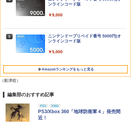
【中古】【18歳以上対象】明末：ウツロ
ンラインコード版
4
ノハネソフト:プレイステーション5ソフ
【中古】エースコンバット04 シャッター
5
ト／ロールプレイング・ゲーム
ドスカイ
￥9,000
【楽天ブックス限定特典】スプラトゥー
5
￥3,050
￥592
ン レイダース(メッシュトートバッグ
（アクリルチャーム付き）)
ニンテンドープリペイド番号 5000円|オ
5
ンラインコード版
￥7,480
【中古】SILENT HILL 2ソフト:プレイス
5
テーション5ソフト／アクション・ゲー
￥5,000
ム
￥4,360
Amazonランキングをもっと見る
（船津稔）
編集部のおすすめ記事
PlayStation 5 デジタル・エディション
【純正品】Xbox ワイヤレス コントロー
劇場版「鬼滅の刃」無限城編 第一章 猗
1
1
1
日本語専用 Console Language: Japan
ラー + USB-C® ケーブル
窩座再来 通常版 [Blu-ray]
ese only (CFI-2200B01)
PS3
X360
￥8,300
￥3,982
PS3/Xbox 360「地球防衛軍４」発売間
￥55,000
近！