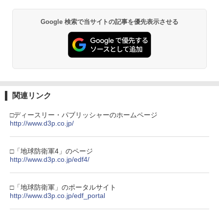
【純正品】Xbox ワイヤレス コントロー
2
劇場版「鬼滅の刃」無限城編 第一章 猗
Beast of Reincarnation -PS5 【特典】
ラー (ロボット ホワイト)
2
2
窩座再来 通常版 [DVD]
プロダクトコード 封入
Google 検索で当サイトの記事を優先表示させる
￥7,681
￥3,523
￥7,286
【純正品】Xbox ワイヤレス コントロー
3
ラー (カーボンブラック)
【Amazon.co.jp限定】劇場版モノノ怪
【純正品】ディスクドライブ(CFI-ZDD1
3
3
第三章 蛇神 (Amazon.co.jp限定オリジ
J) PlayStation 5
￥8,020
ナル三方背収納ケース付きコレクション)
関連リンク
(オリジナル特典:オリジナル巾着＋メー
￥11,849
カー特典:【坤と離】二振りの剣、十翼よ
□ディースリー・パブリッシャーのホームページ
り来たる！スタジオ描き下ろしイラスト
http://www.d3p.co.jp/
【純正品】Xbox 充電式バッテリー + US
4
ボード付) [Blu-ray]
B-C ケーブル
【純正品】DualSense ワイヤレスコン
4
￥10,780
トローラー ミッドナイト ブラック(CFI-
□「地球防衛軍4」のページ
￥2,618
ZCT2J01)
http://www.d3p.co.jp/edf4/
￥10,737
劇場版「鬼滅の刃」無限城編 第一章 猗
4
□「地球防衛軍」のポータルサイト
窩座再来 完全生産限定版 [Blu-ray]
【国内正規品】Thrustmaster スラスト
http://www.d3p.co.jp/edf_portal
5
マスター TH8S シフター - PC、PS4、P
￥8,698
【純正品】DualSense ワイヤレスコン
S5、PS5 Pro、Xbox One、Xbox Serie
5
トローラー(CFI-ZCT2J)
s X|S 対応の高精度 H パターン シフター