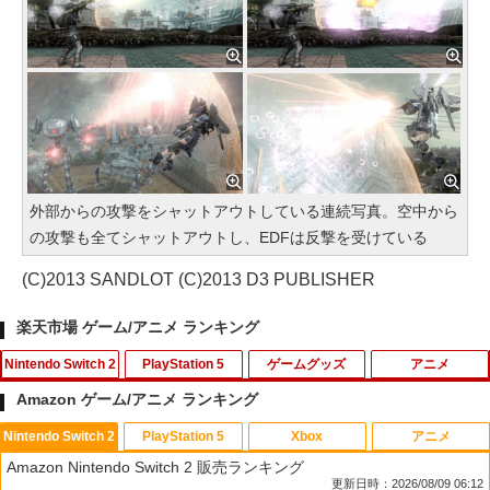
外部からの攻撃をシャットアウトしている連続写真。空中から
の攻撃も全てシャットアウトし、EDFは反撃を受けている
(C)2013 SANDLOT (C)2013 D3 PUBLISHER
楽天市場 ゲーム/アニメ ランキング
Nintendo Switch 2
PlayStation 5
ゲームグッズ
アニメ
Amazon ゲーム/アニメ ランキング
Nintendo Switch 2
PlayStation 5
Xbox
アニメ
Joy-Con 2 充電グリップ
Call of Duty： Black Ops 6 PS5ソフ
【中古】ぷよぷよ通 決定盤
1
1
1
Amazon Nintendo Switch 2 販売ランキング
ト Z指定
更新日時：2026/08/09 06:12