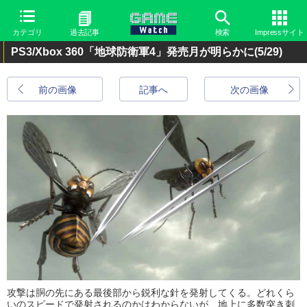
カテゴリ
過去記事
検索
Impressサイト
PS3/Xbox 360「地球防衛軍4」発売月が明らかに
(5/29)
前の画像
記事へ
次の画像
攻撃は胴の先にある最後部から鋭利な針を発射してくる。どれくら
いのスピードで発射されるのかはわからないが、地上に多数突き刺