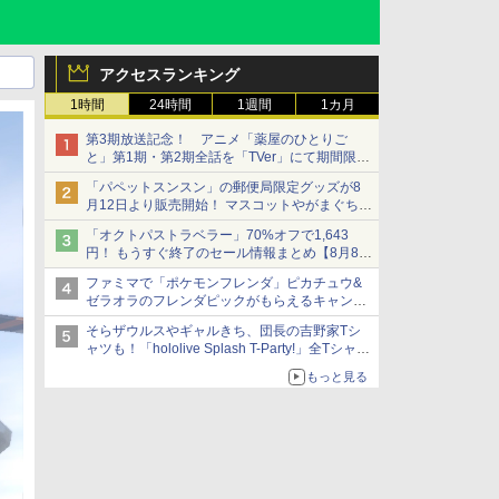
アクセスランキング
1時間
24時間
1週間
1カ月
第3期放送記念！ アニメ「薬屋のひとりご
と」第1期・第2期全話を「TVer」にて期間限定
で順次無料配信開始
「パペットスンスン」の郵便局限定グッズが8
月12日より販売開始！ マスコットやがまぐち、
レターセットなどが登場
「オクトパストラベラー」70%オフで1,643
円！ もうすぐ終了のセール情報まとめ【8月8日
更新】
ファミマで「ポケモンフレンダ」ピカチュウ&
ニンテンドーeショップでは「大神 絶景版」が
ゼラオラのフレンダピックがもらえるキャンペ
67%オフで990円
ーン開催！
そらザウルスやギャルきち、団長の吉野家Tシ
ャツも！「hololive Splash T-Party!」全Tシャツ
ラインナップ公開＆オンライン販売開始
もっと見る