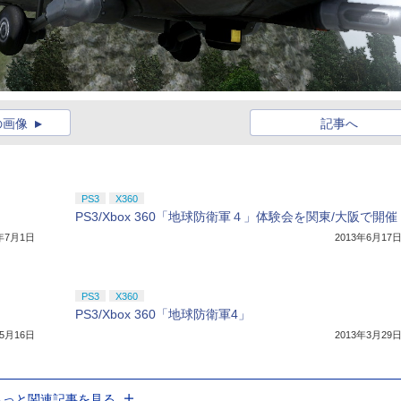
の画像
記事へ
PS3
X360
PS3/Xbox 360「地球防衛軍４」体験会を関東/大阪で開催
3年7月1日
2013年6月17
PS3
X360
PS3/Xbox 360「地球防衛軍4」
年5月16日
2013年3月29
もっと関連記事を見る