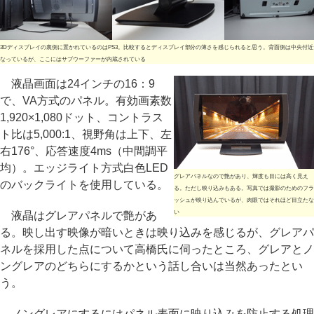
3Dディスプレイの裏側に置かれているのはPS3。比較するとディスプレイ部分の薄さを感じられると思う。背面側は中央付
なっているが、ここにはサブウーファーが内蔵されている
液晶画面は24インチの16：9
で、VA方式のパネル。有効画素数
1,920×1,080ドット、コントラス
ト比は5,000:1、視野角は上下、左
右176°、応答速度4ms（中間調平
均）。エッジライト方式白色LED
グレアパネルなので艶があり、輝度も目には高く見え
のバックライトを使用している。
る。ただし映り込みもある。写真では撮影のためのフラ
ッシュが映り込んでいるが、肉眼ではそれほど目立たな
い
液晶はグレアパネルで艶があ
る。映し出す映像が暗いときは映り込みを感じるが、グレアパ
ネルを採用した点について高橋氏に伺ったところ、グレアとノ
ングレアのどちらにするかという話し合いは当然あったとい
う。
ノングレアにするにはパネル表面に映り込みを防止する処理