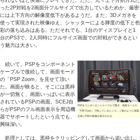
られないほど快適にプレイできた。ただ、元々上下分割方式だ
った2P対戦を2画面分フルサイズで出力しているためか、厳密
には上下方向の解像度低下があるようだ。また、3Dメガネを
使って実現された映像ゆえ、シャッターによる輝度の低下と色
彩の落ち込みはある。ただそれでも、1台のディスプレイと1
台のPS3で、2人同時にフルサイズ画面での対戦ができるとい
う魅力は大きい。
続いて、PSPをコンポーネント
ケーブルで接続して、画面モード
の「PSP Zoom」を見せて頂い
た。画面が映ると、そこには黒枠
が一切無く、画面いっぱいに表示
されているPSPの画面。SCEJ自
PSPをコンポーネントケーブルで繋ぎ、画面モードの
らがPSPのフル画面表示を周辺機
「PSP Zoom」で映しているところ。ご覧のように画面
器でサポートしたという点でも、
全体にPSPの映像が表示される
興味深い。
処理としては、黒枠をクリッピングして画面から追い出し、