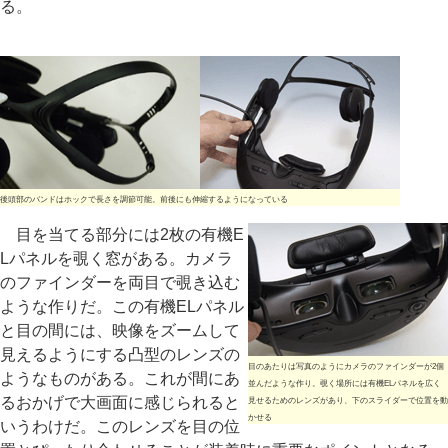
る。
後頭部のバンドはホックで長さを調節可能。前後にも伸縮するようになっている
目を当てる部分には2枚の有機E
Lパネルを覗く窓がある。カメラ
のファインダーを両目で覗き込む
ような作りだ。この有機ELパネル
と目の間には、映像をズームして
見えるようにする凸型のレンズの
目のあたりは写真のようにカメラのファインダーが2個
ようなものがある。これが間にあ
並んだような作り。覗く場所には有機ELパネルを広く
るおかげで大画面に感じられると
見せるためのレンズがあり、下のスライダーで位置を動
かせる
いうわけだ。このレンズを目の位