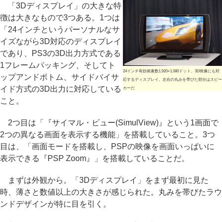
「3Dディスプレイ」の大きな特
徴は大きなもので3つある。1つは
「24インチというパーソナルなサ
イズながら3D対応のディスプレイ
であり、PS3の3D出力方式である
1フレームパッキング、そしてト
24インチ有効画素数1,920×1,080ドット。3D映像にも対
ップアンドボトム、サイドバイサ
応するディスプレイ。左右の丸みを帯びた部分はスピー
イド方式の3D出力に対応している
カーだ
こと。
2つ目は「『サイマル・ビュー(SimulView)』という1画面で
2つの異なる画面を表示する機能」を搭載していること。3つ
目は、「画面モードを搭載し、PSPの映像を画面いっぱいに
表示できる『PSP Zoom』」を搭載していることだ。
まずは外観から。「3Dディスプレイ」をまず最初に見た
時、薄さと数値以上の大きさが感じられた。丸みを帯びたラウ
ンドデザインが特に目を引く。