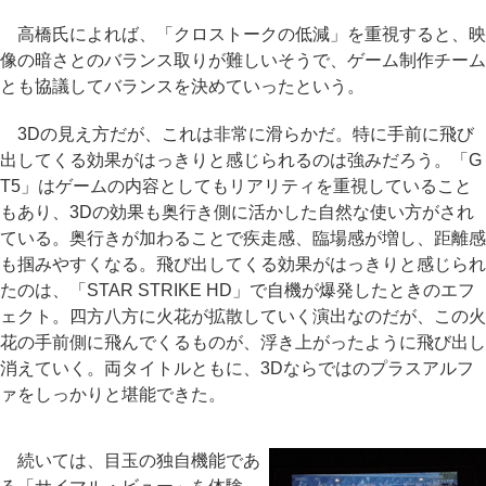
高橋氏によれば、「クロストークの低減」を重視すると、映
像の暗さとのバランス取りが難しいそうで、ゲーム制作チーム
とも協議してバランスを決めていったという。
3Dの見え方だが、これは非常に滑らかだ。特に手前に飛び
出してくる効果がはっきりと感じられるのは強みだろう。「G
T5」はゲームの内容としてもリアリティを重視していること
もあり、3Dの効果も奥行き側に活かした自然な使い方がされ
ている。奥行きが加わることで疾走感、臨場感が増し、距離感
も掴みやすくなる。飛び出してくる効果がはっきりと感じられ
たのは、「STAR STRIKE HD」で自機が爆発したときのエフ
ェクト。四方八方に火花が拡散していく演出なのだが、この火
花の手前側に飛んでくるものが、浮き上がったように飛び出し
消えていく。両タイトルともに、3Dならではのプラスアルフ
ァをしっかりと堪能できた。
続いては、目玉の独自機能であ