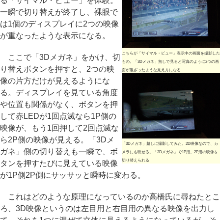
る「サイマル・ビュー」を体験。
一瞬で切り替えが終了し、裸眼で
は1個のディスプレイに2つの映像
が重なったような表示になる。
こちらが「サイマル・ビュー」表示中の画面を撮影した
ここで「3Dメガネ」をかけ、切
もの。「3Dメガネ」無しで見ると写真のように2つの画
り替えボタンを押すと、2つの映
面が混ざったような見え方になる
像の片方だけが見えるようにな
る。ディスプレイを見ている角度
や位置も関係がなく、ボタンを押
して赤LEDが1回点滅なら1P側の
映像が、もう1回押して2回点滅な
ら2P側の映像が見える。「3Dメ
「3Dメガネ」越しに撮影してみた。2D映像なので、カ
ガネ」側の切り替えも一瞬で、ボ
メラにも映せる。「3Dメガネ」で1P用、2P用の映像を
切り替えられる
タンを押すたびに見えている映像
が1P側2P側にサッサッと瞬時に変わる。
これはどのような原理になっているのか高橋氏に尋ねたとこ
ろ、3D映像というのは左目用と右目用の異なる映像を出力し