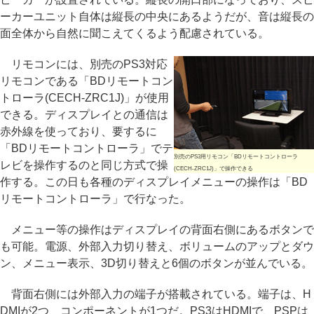
ーカーユニット自体は縦長の中央にあるようだが、音は縦長の
面全体から自然に聞こえてくるよう配慮されている。
リモコンには、別売のPS3対応
リモコンである「BDリモートコン
トローラ(CECH-ZRC1J)」が使用
できる。ディスプレイとの通信は
赤外線を使っており、要するに
「BDリモートコントローラ」でテ
別売のPS3用リモコン「BDリモートコントローラ
レビを操作するのと同じ方式で操
(CECH-ZRC1J)」で操作できる
作する。この日も各種のディスプレイメニューの操作は「BD
リモートコントローラ」で行なった。
メニュー等の操作はディスプレイの背面右側にあるボタンで
も可能。電源、外部入力切り替え、ボリュームのアップとダウ
ン、メニュー表示、3D切り替えと6個のボタンが並んでいる。
背面右側には外部入力の端子が搭載されている。端子は、H
DMIが2つ、コンポーネントが1つだ。PS3はHDMIで、PSPは