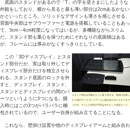
底面のスタンドがあるので「T」の字を逆さまにしたような
外観をしており、横から見ると最も薄い部分は2cmあるかない
かといったところ。ソリッドなデザインも薄さを感じさせる。
背面中央部はサブウーファーと電源を搭載していることもあっ
て、3cm～4cm程度になってはいるが、多機能ながらスリム
だ。スタンド部も重心を保つためにそれなりの底面積はある
が、フレームには厚みがなくすっきりとしている。
この「3Dディスプレイ」とスタ
ンド部分だが、実は取り外してデ
ィスプレイ部分だけを独立させら
れる。スタンド底面のロックを外
すと、ディスプレイ、スタンド、
スタンドとディスプレイの間のパ
スタンド部分は写真のように取り外せる。壁掛け設置し
ーツというように3つになる。購
たり他のディスプレイアームと組み合わせたりもできそ
入時にはこの3つがバラバラに梱
うだが、そうした対応の予定は今のところ未定という
包されているので、ユーザー自身が組み立てることになる。
これなら、壁掛け設置や他のディスプレイアームと組み合わ