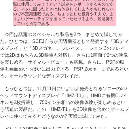
際に使用してみようという試みをレポートするものであ
る。ネタに困ったときはお休みしてしまうかもしれない
ので不定期連載である。ちょっとした投資や工夫で、よ
りよいゲームライフを送っていただけるよう、鋭意努力
していく所存である。
今回は話題のスペシャルな製品を2つ、まとめて試してみ
た。ひとつは、SCEJ自らが周辺機器として発売する「3Dディ
スプレイ」と「3Dメガネ」。プレイステーション 3のプレイ
では2Dはもちろん3D映像も対応し、さらに1画面で2つの映像
を楽しめる「サイマル・ビュー」も搭載。さらに、PSPの映
像も画面めいっぱいに出力できる「PSP Zoom」まであるとい
う、オールラウンドなディスプレイだ。
もうひとつは、11月11日にいよいよ発売となるソニーの3D
ヘッドマウントディスプレイ「HMZ-T1」。HMDに有機ELパ
ネルを2枚搭載し、750インチ相当の映像体験が楽しめるとい
う話題の製品だ。この「HMZ-T1」を3D映像も含めてゲームプ
レイに使ってみるとどうなのか? 実際に試してみた。
どちらも3D映像に対応しているということもあり、そろそ