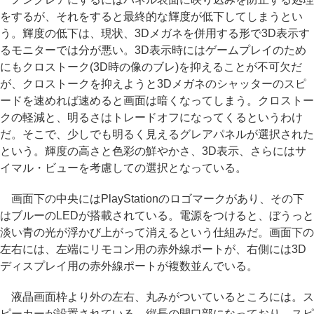
をするが、それをすると最終的な輝度が低下してしまうとい
う。輝度の低下は、現状、3Dメガネを併用する形で3D表示す
るモニターでは分が悪い。3D表示時にはゲームプレイのため
にもクロストーク(3D時の像のブレ)を抑えることが不可欠だ
が、クロストークを抑えようと3Dメガネのシャッターのスピ
ードを速めれば速めると画面は暗くなってしまう。クロストー
クの軽減と、明るさはトレードオフになってくるというわけ
だ。そこで、少しでも明るく見えるグレアパネルが選択された
という。輝度の高さと色彩の鮮やかさ、3D表示、さらにはサ
イマル・ビューを考慮しての選択となっている。
画面下の中央にはPlayStationのロゴマークがあり、その下
はブルーのLEDが搭載されている。電源をつけると、ぼうっと
淡い青の光が浮かび上がって消えるという仕組みだ。画面下の
左右には、左端にリモコン用の赤外線ポートが、右側には3D
ディスプレイ用の赤外線ポートが複数並んでいる。
液晶画面枠より外の左右、丸みがついているところには。ス
ピーカーが設置されている。縦長の開口部になっており、スピ