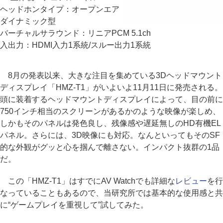
ヘッドホンタイプ：オープンエア
ダイナミック型
バーチャルサラウンド：リニアPCM 5.1ch
入出力：HDMI入力1系統/スルー出力1系統
8月の発表以来、大きな注目を集めている3Dヘッドマウント
ディスプレイ「HMZ-T1」がいよいよ11月11日に発売される。
頭に装着するヘッドマウントディスプレイによって、目の前に
750インチ相当のスクリーンがあるかのような映像が楽しめ、
しかもそのパネルは発色良し、残像感や遅延無しのHD有機EL
パネル。さらには、3D映像にも対応。なんといってもそのSF
的な外観がグッと心を掴んで離さない。インパクト抜群の1品
だ。
この「HMZ-T1」はすでにAV Watchでも詳細な
レビュー
を行
なっていることもあるので、当研究所では基本的な使用感と共
に“ゲームプレイを重視して”試してみた。