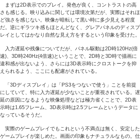
まずは2D表示でのプレイ。発色が良く、コントラストの高
さも感じる。映り込みに関しては環境次第だが、実際はそれほ
ど強さを感じない。映像が暗転して黒い時に多少見える程度
だ。逆にギラツキ感もほとんどなく、グレアパネルのディスプ
レイとしてはかなり自然な見え方をするという印象を受けた。
入力遅延や残像についてだが、パネル駆動は2D時120Hz(倍
速)、3D時240Hz(4倍速)ということで、2D時と3D時で描画に
違和感が出ないよう、さらには3D表示時にクロストークを抑
えられるよう、ここにも配慮がされている。
「3Dディスプレイ」は「PS3をつないで使う」ことを前提
にしていて、特に入力遅延が少ないことが重視されている。遅
延の原因になるような映像処理などは極力省くことで、2D表
示時は1.65フレーム、3D表示時は2.5フレームというデータに
なっているそうだ。
実際のゲームプレイでもこれという不満点は無く、安定した
ゲームプレイが楽しめた。画面の印象もナチュラルなもの。仕