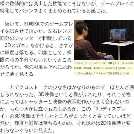
様の数値的には突出した性能でこそはないが、ゲームプレイに
特化してバランスよくまとめられていると感じた。
続いて、3D映像でのゲームプレ
イを試させて頂いた。左右レンズ
部分のシャッターが開閉している
「3Dメガネ」をかけると、さすが
に輝度は落ちる。印象として、裸
眼の時の半分ぐらいというところ
これだけパーソナルでサイズと価格ながら、フルHDの
だろうか。色の彩度もそれにあわ
解像度と3D映像に対応しているのが大きな特徴。ゲー
せて薄く見える。
ムプレイを優先しクロストーク低減を重視している
一方でクロストークの少なさはかなりのもので、ほとんど感
じられなかった。3D映像というと像がぶれたり、それこそ物
によってはシャッターと映像の表示動作がうまく合わないの
か、ちらつきが目立つものもあるが、この「3Dディスプレ
イ」の3D映像はそうしたところがまったくと言っていいほど
無い。輝度と彩度は落ちるものの、それ以外は2D映像時と変
わらないぐらいに見えた。