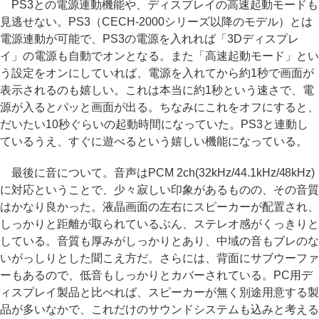
PS3との電源連動機能や、ディスプレイの高速起動モードも
見逃せない。PS3（CECH-2000シリーズ以降のモデル）とは
電源連動が可能で、PS3の電源を入れれば「3Dディスプレ
イ」の電源も自動でオンとなる。また「高速起動モード」とい
う設定をオンにしていれば、電源を入れてから約1秒で画面が
表示されるのも嬉しい。これは本当に約1秒という速さで、電
源が入るとパッと画面が出る。ちなみにこれをオフにすると、
だいたい10秒ぐらいの起動時間になっていた。PS3と連動し
ているうえ、すぐに遊べるという嬉しい機能になっている。
最後に音について。音声はPCM 2ch(32kHz/44.1kHz/48kHz)
に対応ということで、少々寂しい印象があるものの、その音質
はかなり良かった。液晶画面の左右にスピーカーが配置され、
しっかりと距離が取られているぶん、ステレオ感がくっきりと
している。音質も厚みがしっかりとあり、中域の音もブレのな
いがっしりとした聞こえ方だ。さらには、背面にサブウーファ
ーもあるので、低音もしっかりとカバーされている。PC用デ
ィスプレイ製品と比べれば、スピーカーが無く別途用意する製
品が多いなかで、これだけのサウンドシステムも込みと考える