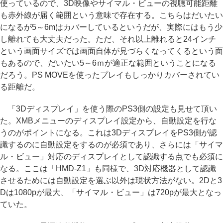
使っているので、3D映像やサイマル・ビューの視聴可能距離
も赤外線が届く範囲という意味で存在する。こちらはだいたい
になるが5～6mはカバーしているというだが、実際にはもう少
し離れても大丈夫だった。ただ、それ以上離れると24インチ
という画面サイズでは画面自体が見づらくなってくるという面
もあるので、だいたい5～6ｍが適正な範囲ということになる
だろう。PS MOVEを使ったプレイもしっかりカバーされてい
る距離だ。
「3Dディスプレイ」を使う際のPS3側の設定も見せて頂い
た。XMBメニューのディスプレイ設定から、自動設定を行な
うのがポイントになる。これは3DディスプレイをPS3側が認
識するのに自動設定をするのが必須であり、さらには「サイマ
ル・ビュー」対応のディスプレイとして認識する点でも必須に
なる。ここは「HMD-Z1」も同様で、3D対応機器として認識
させるためには自動設定を選ぶ以外は現状方法がない。2Dと3
Dは1080pが最大、「サイマル・ビュー」は720pが最大となっ
ていた。