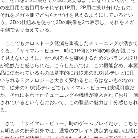
て、それを1つに混ぜて立体に見えるようになっているが、そ
の左目用と右目用をそれぞれ1P用、2P用に振り分けたもの。
それをメガネ側でどちらかだけを見えるようにしているとい
う。3Dの仕組みを使って2Dの映像を2つ表示し、それをメガ
ネ側で切り替えている。
ここでもクロストーク低減を重視したチューニングが活きて
くる。「サイマル・ビュー」時に1P側と2P側の映像が混じっ
て見えないように、かつ明るさを確保するためのバランス取り
が絶妙だと感じられた。こうした点では、この機能含め、本製
品に使われているものは基本的には従来の3D対応テレビに用
いられるテクノロジーと大きく変わるところはないものなの
で、従来の3D対応テレビでもサイマル・ビューは実現可能だ
が、それにあわせたチューニングや機構が導入されており、施
されているという点において、この製品の魅力は十分感じられ
る。
さて、「サイマル・ビュー」時のゲームプレイだが、こちら
も明るさの部分以外では、通常のプレイと決定的な違いは感じ