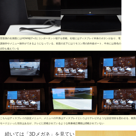
背面側の右側面にはHDMI端子×2とコンポーネント端子を搭載。右端にはディスプレイ本体のボタンがあり、電
源操作やメニュー操作ができるようになっている。前面の左下にはリモコン用の赤外線ポート、中央には青色の
LEDも備えている
こちらはディスプレイの設定メニュー。メニューの中身はディスプレイというよりテレビのような設定項目を思わせる。画質
モードといった項目はあるが、テレビに搭載されているような映像補正機能は搭載されていない
続いては「3Dメガネ」を見てい