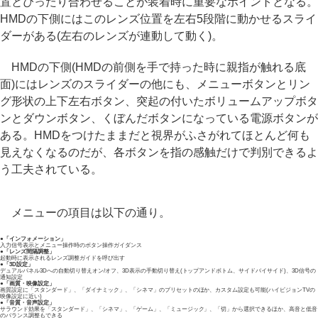
置とぴったり合わせることが装着時に重要なポイントとなる。
HMDの下側にはこのレンズ位置を左右5段階に動かせるスライ
ダーがある(左右のレンズが連動して動く)。
HMDの下側(HMDの前側を手で持った時に親指が触れる底
面)にはレンズのスライダーの他にも、メニューボタンとリン
グ形状の上下左右ボタン、突起の付いたボリュームアップボタ
ンとダウンボタン、くぼんだボタンになっている電源ボタンが
ある。HMDをつけたままだと視界がふさがれてほとんど何も
見えなくなるのだが、各ボタンを指の感触だけで判別できるよ
う工夫されている。
メニューの項目は以下の通り。
●「インフォメーション」
入力信号表示とメニュー操作時のボタン操作ガイダンス
●「レンズ間隔調整」
起動時に表示されるレンズ調整ガイドを呼び出す
●「3D設定」
デュアルパネル3Dへの自動切り替えオン/オフ、3D表示の手動切り替え(トップアンドボトム、サイドバイサイド)、3D信号の
通知設定
●「画質・映像設定」
画質設定に「スタンダード」、「ダイナミック」、「シネマ」のプリセットのほか、カスタム設定も可能(ハイビジョンTVの
映像設定に近い)
●「音質・音声設定」
サラウンド効果を「スタンダード」、「シネマ」、「ゲーム」、「ミュージック」、「切」から選択できるほか、高音と低音
のバランス調整もできる