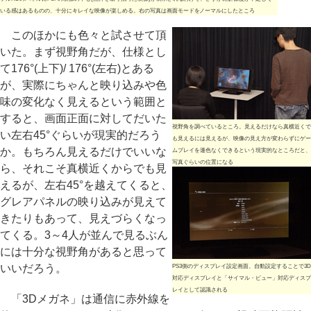
いる感はあるものの、十分にキレイな映像が楽しめる。右の写真は画面モードをノーマルにしたところ
このほかにも色々と試させて頂
いた。まず視野角だが、仕様とし
て176°(上下)/ 176°(左右)とある
が、実際にちゃんと映り込みや色
味の変化なく見えるという範囲と
すると、画面正面に対してだいた
視野角を調べているところ。見えるだけなら真横近くで
い左右45°ぐらいが現実的だろう
も見えるには見えるが、映像の見え方が変わらずにゲー
か。もちろん見えるだけでいいな
ムプレイを遜色なくできるという現実的なところだと、
写真ぐらいの位置になる
ら、それこそ真横近くからでも見
えるが、左右45°を越えてくると、
グレアパネルの映り込みが見えて
きたりもあって、見えづらくなっ
てくる。3～4人が並んで見るぶん
には十分な視野角があると思って
いいだろう。
PS3側のディスプレイ設定画面。自動設定することで3D
対応ディスプレイと「サイマル・ビュー」対応ディスプ
レイとして認識される
「3Dメガネ」は通信に赤外線を