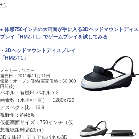
だ。
● 体感750インチの大画面が手に入る3Dヘッドマウントディス
プレイ「HMZ-T1」でゲームプレイを試してみる
・
3Dヘッドマウントディスプレイ
「HMZ-T1」
メーカー：ソニー
発売日：2011年11月11日
価格：オープン価格(実売価格：60,000
円前後)
パネル：有機ELパネル x 2
画素数（水平×垂直）：1280x720
アスペクト比：16:9
視野角：約45度
仮想画面サイズ：750インチ（仮
想視聴距離 約20ｍ）
3D立体視：デュアルパネル3D