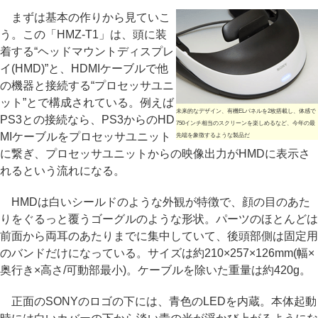
まずは基本の作りから見ていこ
う。この「HMZ-T1」は、頭に装
着する“ヘッドマウントディスプレ
イ(HMD)”と、HDMIケーブルで他
の機器と接続する“プロセッサユニ
ット”とで構成されている。例えば
未来的なデザイン、有機ELパネルを2枚搭載し、体感で
PS3との接続なら、PS3からのHD
750インチ相当のスクリーンを楽しめるなど、今年の最
MIケーブルをプロセッサユニット
先端を象徴するような製品だ
に繋ぎ、プロセッサユニットからの映像出力がHMDに表示さ
れるという流れになる。
HMDは白いシールドのような外観が特徴で、顔の目のあた
りをぐるっと覆うゴーグルのような形状。パーツのほとんどは
前面から両耳のあたりまでに集中していて、後頭部側は固定用
のバンドだけになっている。サイズは約210×257×126mm(幅×
奥行き×高さ/可動部最小)。ケーブルを除いた重量は約420g。
正面のSONYのロゴの下には、青色のLEDを内蔵。本体起動