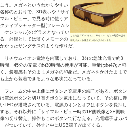
こう。メガネというわかりやすい
名称のとおりで、3D表示や「サイ
マル・ビュー」で見る時に使うア
クティブシャッター型(フレームシ
ーケンシャル)のグラスとなってい
こちらは「3Dメガネ」。サイマル・ビュー対応の切り
る。外観としては薄くスモークの
替えボタンを備えているのがポイントだ
かかったサングラスのような作りだ。
リチウムイオン電池を内蔵しており、3分の急速充電で約3
時間、45分の充電で約30時間の使用が可能。重量は約47gと軽
く、装着感もそのままメガネの印象だ。メガネをかけたままで
も上から装着できるような形状になっている。
フレームの中央上側にボタンと充電用の端子がある。ボタン
は電源ボタンと切り替えボタン兼用になっていて、その横に赤
いLEDが搭載されている。電源のオンとオフはボタンを長押し
する。それ以外に「サイマル・ビュー時の1P側映像と2P側映
像の切り替え」操作もこのボタンで行なえる。充電端子はカバ
ーがついていて、外すと中にUSB端子が出てくる。