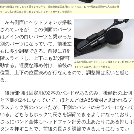
前から側面までをぐるっと覆うような作り。後頭部側は固定用のバンドのみ。右下の写真は隙間から入る光を遮
り、より高い没入感を得られるようにするライトガード。着脱式だ
左右側面にヘッドフォンが搭載
されているが、この側面のパーツ
はメインの白いパーツと繋がった
別のパーツになっていて、前後左
右に多少調整できる。前後に7段
階スライドし、上下にも3段階可
左右の側面にはヘッドフォンを備えている。前後をスラ
動する。適度な締め付け、前後の
イドできるほか、上下も可動する
位置、上下の位置決めが行なえるので、調整幅は広いと感じ
る。
後頭部側は固定用の2本のバンドがあるのみ。後頭部の上側
と下側の2本になっていて、ほとんどはABS素材と思われるプ
ラスチック質のバンドだが、下側のバンドのみラバーになって
いる。どちらもホックで長さを調節できるようになっており、
さらにバンド全体もヘッドフォン部分の上あたりにある押しボ
タンを押すことで、前後の長さを調節できるようになってい