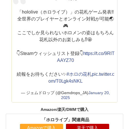
「hololive（ホロライブ）」の花札ゲーム発表‼️
全世界のプレイヤーとオンライン対戦が可能🌏
🎮
ここでしか見られないホロメンの姿はもちろん
花札以外のお楽しみも⁉️🤩
👇Steamウィッシュリスト登録👇
https://t.co/9RlT
AAYZ70
続報をお待ちください✨
#ホロの花札
pic.twitter.c
om/T0Lgk4sNKL
— ジェムドロップ (@Gemdrops_JA)
January 20,
2025
Amazon/楽天/DMMで購入
「ホロライブ」関連商品
Amazonで購入
楽天で購入