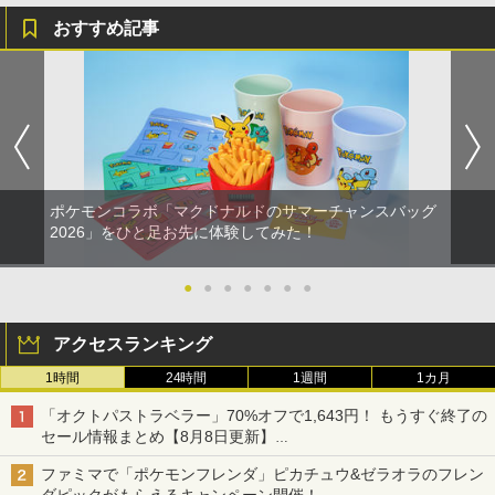
おすすめ記事
ポケモンコラボ「マクドナルドのサマーチャンスバッグ
2026」をひと足お先に体験してみた！
●
●
●
●
●
●
●
アクセスランキング
1時間
24時間
1週間
1カ月
「オクトパストラベラー」70%オフで1,643円！ もうすぐ終了の
セール情報まとめ【8月8日更新】
ニンテンドーeショップでは「大神 絶景版」が67%オフで990円
ファミマで「ポケモンフレンダ」ピカチュウ&ゼラオラのフレン
ダピックがもらえるキャンペーン開催！