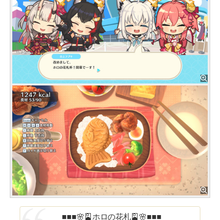
■■■🌸🎴ホロの花札🎴🌸■■■