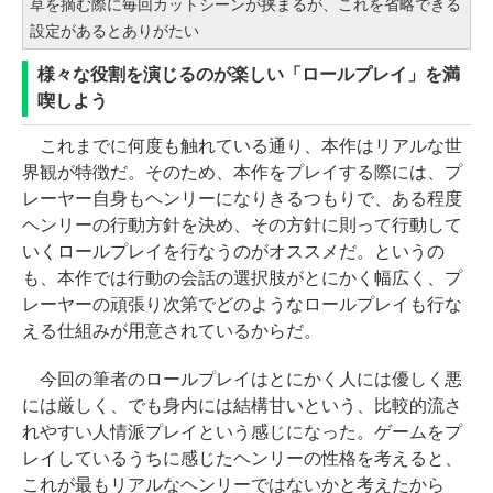
草を摘む際に毎回カットシーンが挟まるが、これを省略できる
設定があるとありがたい
様々な役割を演じるのが楽しい「ロールプレイ」を満
喫しよう
これまでに何度も触れている通り、本作はリアルな世
界観が特徴だ。そのため、本作をプレイする際には、プ
レーヤー自身もヘンリーになりきるつもりで、ある程度
ヘンリーの行動方針を決め、その方針に則って行動して
いくロールプレイを行なうのがオススメだ。というの
も、本作では行動の会話の選択肢がとにかく幅広く、プ
レーヤーの頑張り次第でどのようなロールプレイも行な
える仕組みが用意されているからだ。
今回の筆者のロールプレイはとにかく人には優しく悪
には厳しく、でも身内には結構甘いという、比較的流さ
れやすい人情派プレイという感じになった。ゲームをプ
レイしているうちに感じたヘンリーの性格を考えると、
これが最もリアルなヘンリーではないかと考えたから