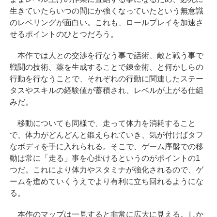
生きていたらいつの間にか強くなっていたという無意識
のレベリングが面白い。これも、ロールプレイを加速さ
せるポイントのひとつだろう。
本作では人との交渉を行なう事で話術、敵と戦う事で
戦闘の技術、薬を生成することで錬金術、と何かしらの
行動を行なうことで、それぞれの行動に関連したステー
タスやスキルの経験値が蓄積され、レベルが上がる仕組
みだ。
移動についても同様で、走って体力を消耗すること
で、体力がどんどんと鍛えられていき、気が付けばタフ
なボディを手に入れられる。そこで、ゲーム序盤での移
動は常に「走る」事を心掛けるというのがポイントの1
つだ。これにより体力やスタミナが強化されるので、ゲ
ームを進めていくうえでより有利に立ち回れるようにな
る。
本作のマップは一見すると非常に広大に見える。しか