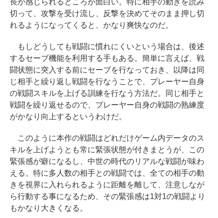
長が感じられるところが面白い。特に相手の動きを読み
切って、攻撃を受け流し、反撃を決めてそのまま押し切
れるようになってくると、かなり爽快なのだ。
もしどうしても戦闘に慣れにくいという場合は、後述
するセーブ機能を利用する手もある。簡単に言えば、戦
闘状態に突入する前にセーブを行なっておき、以降は同
じ相手と繰り返し戦闘を行なうことで、プレーヤー自身
の戦闘スキルを上げる訓練を行なう方法だ。同じ相手と
戦闘を繰り返せるので、プレーヤー自身の戦闘の熟練度
がかなり向上するというわけだ。
このように本作の戦闘はどれだけゲーム内データのス
キルを上げようとも常に緊張状態が付きまとうが、この
緊張感が癖になるし、中世の時代のリアルな戦闘が味わ
える。特に多人数の相手との戦闘では、全ての相手の動
きを視界に入れられるように距離を離して、注意しなが
ら行動する事になるため、その緊張感は1対1の戦闘より
もかなり大きくなる。