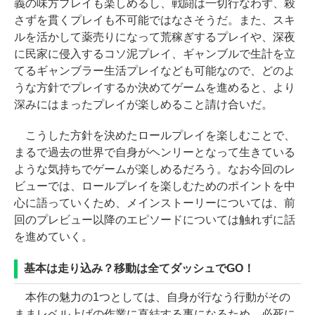
義の味方プレイも楽しめるし、戦闘は一切行なわず、殺
さずを貫くプレイも不可能ではなさそうだ。また、スキ
ルを活かして薬売りになって荒稼ぎするプレイや、深夜
に民家に侵入するコソ泥プレイ、ギャンブルで生計を立
てるギャンブラー生活プレイなども可能なので、どのよ
うな方針でプレイするか決めてゲームを進めると、より
深みにはまったプレイが楽しめること請け合いだ。
こうした方針を決めたロールプレイを楽しむことで、
まるで過去の世界で自身がヘンリーとなって生きている
ような気持ちでゲームが楽しめるだろう。なお今回のレ
ビューでは、ロールプレイを楽しむためのポイントを中
心に語っていくため、メインストーリーについては、前
回のプレビュー以降のエピソードについては触れずに話
を進めていく。
基本は走り込み？移動は全てダッシュでGO！
本作の魅力の1つとしては、自身が行なう行動がその
ままレベル上げの作業に直結する事になるため、必死に