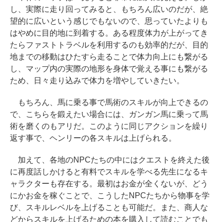
し、実際に走り回ってみると、もちろん広いのだが、絶
望的に広いという感じでもないので、思っていたよりも
はやめに目的地に到着する。ある程度体力が上がってき
たらファストトラベルを利用するのも効率的だが、目的
地までの移動はひたすら走ることで体力向上にも繋がる
し、マップ内の実際の地形を身体で覚える事にも繋がる
ため、日々走り込みで体力を増やしていきたい。
もちろん、馬に乗る事で馬術のスキルが向上できるの
で、こちらを鍛えたい場合には、ガンガン馬に乗って馬
術を磨くのもアリだ。このように同じアクションを繰り
返す事で、ヘンリーの各スキルは上げられる。
加えて、各地のNPCたちの中にはクエストを終えた後
に再度話しかけると有料でスキルを学べる先生になるキ
ャラクターも存在する。最初はお金が全くないが、どう
にかお金を稼ぐことで、こうしたNPCたちから物事を学
び、スキルレベルを上げることも可能だ。また、商人な
どからスキルを上げるための本を購入して読むことでも