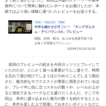
まであと僅かとなった。前回は序盤のストーリーや基本
操作について簡単に触れたレポートをお届けしたが、本
稿ではより深い体験に基づいたレビューをお送りする。
PS5
Xbox SX
WIN
今作も細かさがすごい！ 「キングダムカ
ム・デリバランスII」プレビュー
戦闘、説得、鍛冶、あらゆる泥臭手段で生
き抜く中世騎士アクション
2025年1月12日 01:00
前回のプレビューの続きを今回ガッツリとプレイして
いたのだが、とにかく遊べる要素がてんこ盛りで、時間
を忘れて遊び続けてしまうほどのめりこんでしまう面白
さだ。魅力的なサブクエストが豊富に用意されているほ
か、プレイ中に役に立つスキルの数々や、レベルが上が
ると強化できるパークなども盛りだくさんだ。そこで今
回は、本作に盛り込まれた魅力の数々を紹介するととも
に、本作を楽しむ上で意識しておきたいポイントなどに