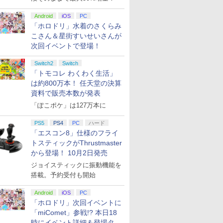
Android
iOS
PC
「ホロドリ」水着のさくらみ
こさん＆星街すいせいさんが
次回イベントで登場！
Switch2
Switch
「トモコレ わくわく生活」
は約800万本！ 任天堂の決算
資料で販売本数が発表
「ぽこポケ」は127万本に
PS5
PS4
PC
ハード
「エスコン8」仕様のフライ
トスティックがThrustmaster
から登場！ 10月2日発売
ジョイスティックに振動機能を
搭載。予約受付も開始
Android
iOS
PC
「ホロドリ」次回イベントに
「miComet」参戦!? 本日18
時にイベント詳細＆登場タレ