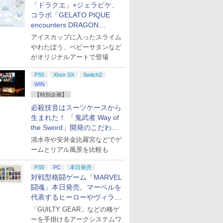
「ドラクエ」×ジェラピケ、
コラボ「GELATO PIQUE
encounters DRAGON
QUEST」第2弾が本日発売
アイスカップに入ったスライム
やわたぼう、ベビーサタンなど
がオリジナルアートで登場
PS5
Xbox SX
Switch2
WIN
【特別企画】
必殺技音はスーツケースから
生まれた！ 「鬼武者 Way of
the Sword」開発のこだわり
を目撃！
清水寺や安井金比羅宮などでゲ
ームとリアル風景を比較も
PS5
PC
本日発売
対戦型格闘ゲーム「MARVEL
闘魂」本日発売。マーベルを
代表するヒーローやヴィラン
たちが登場
「GUILTY GEAR」などの格ゲ
ーを手掛けるアークシステムワ