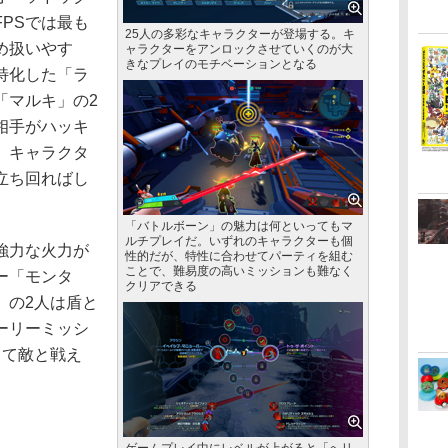
PSでは最も
25人の多彩なキャラクターが登場する。キ
め扱いやす
ャラクターをアンロックさせていくのが大
きなプレイのモチベーションとなる
特化した「ラ
「マルキ」の2
相手がハッキ
、キャラクタ
立ち回ればし
「バトルボーン」の魅力は何といってもマ
ルチプレイだ。いずれのキャラクターも個
強力な火力が
性的だが、特性に合わせてパーティを組む
ことで、難易度の高いミッションも難なく
ー「モンタ
クリアできる
」の2人は盾と
ーリーミッシ
して敵と戦え