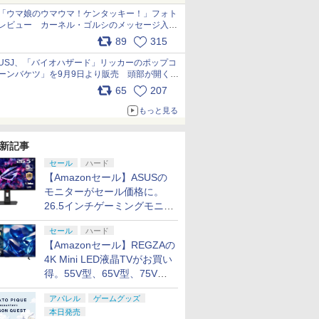
「ウマ娘のウマウマ！ケンタッキー！」フォト
レビュー カーネル・ゴルシのメッセージ入り
パッケージや描き下ろしトレカなどが登場
89
315
pic.x.com/PjnkR9vkXl
USJ、「バイオハザード」リッカーのポップコ
ーンバケツ」を9月9日より販売 頭部が開く仕
組み。味は恐怖を堪のう「味噌フレーバー」
65
207
pic.x.com/81MuXGahVM
もっと見る
新記事
セール
ハード
【Amazonセール】ASUSの
モニターがセール価格に。
26.5インチゲーミングモニタ
ー「ROG Strix OLED
セール
ハード
XG27ACDMS」限定モデルも
【Amazonセール】REGZAの
お買い得
4K Mini LED液晶TVがお買い
得。55V型、65V型、75V型
の2026年モデルがラインナ
アパレル
ゲームグッズ
ップ
本日発売