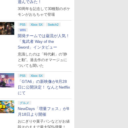
遊んでみた！
30周年を記念して30種類のポケ
モンがおもちゃで登場
PS5
Xbox SX
Switch2
WIN
開発チームでは巌流が人気！
「鬼武者 Way of the
Sword」インタビュー
意識したのは「時代劇」の“静
と動”。過去作のオマージュに
ついても聞いた
PS5
Xbox SX
「GTA6」の新映像が8月28
日に公開決定！ なんとNetflix
にて
グルメ
NewDays「増量フェス」が8
月18日より開催
おにぎりや菓子パンなどがお値
段そのままで最大50%増量！