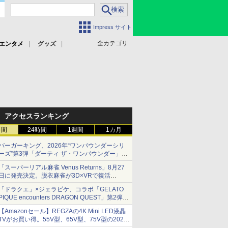
Impress サイト
全カテゴリ
エンタメ
グッズ
アクセスランキング
時間
24時間
1週間
1カ月
バーガーキング、2026年“ワンパウンダーシリ
ーズ”第3弾「ダーティ ザ・ワンパウンダー」を
8月7日発売
「スーパーリアル麻雀 Venus Returns」8月27
「特製ガーリックマヨソース」を使用した超大
日に発売決定。脱衣麻雀が3D×VRで復活
型チーズバーガー
発売から2週間は20%オフになるセールが実施
「ドラクエ」×ジェラピケ、コラボ「GELATO
PIQUE encounters DRAGON QUEST」第2弾が
本日発売
【Amazonセール】REGZAの4K Mini LED液晶
アイスカップに入ったスライムやわたぼう、ベ
TVがお買い得。55V型、65V型、75V型の2026
ビーサタンなどがオリジナルアートで登場
年モデルがラインナップ