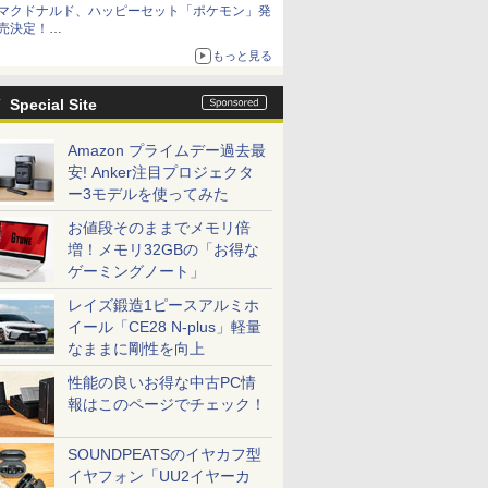
マクドナルド、ハッピーセット「ポケモン」発
売決定！
ポケモン30周年記念で30匹が大集合
もっと見る
Special Site
Amazon プライムデー過去最
安! Anker注目プロジェクタ
ー3モデルを使ってみた
お値段そのままでメモリ倍
増！メモリ32GBの「お得な
ゲーミングノート」
レイズ鍛造1ピースアルミホ
イール「CE28 N-plus」軽量
なままに剛性を向上
性能の良いお得な中古PC情
報はこのページでチェック！
SOUNDPEATSのイヤカフ型
イヤフォン「UU2イヤーカ