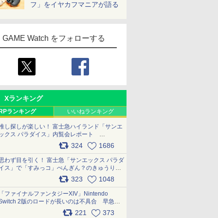
フ」をイヤカフマニアが語る
GAME Watch をフォローする
Xランキング
RPランキング
いいねランキング
推し探しが楽しい！ 富士急ハイランド「サンエ
ックス パラダイス」内覧会レポート
pic.x.com/p718c0QB0k
324
1686
思わず目を引く！ 富士急「サンエックス パラダ
イス」で「すみっコ」ぺんぎん？のきゅうりド
ッグを食べてみた イラストそのままのメニュ
323
1048
ー化に挑戦。これが意外にもおいしい
pic.x.com/Kgl04hZaeg
「ファイナルファンタジーXIV」Nintendo
Switch 2版のロードが長いのは不具合 早急に
アップデートできるよう対応中
221
373
pic.x.com/s9S3nRCAGa