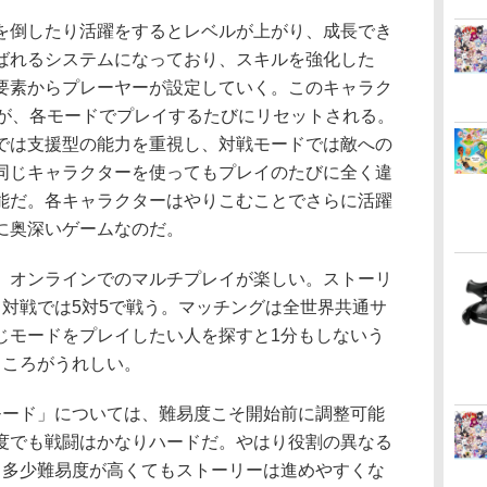
倒したり活躍をするとレベルが上がり、成長でき
ばれるシステムになっており、スキルを強化した
要素からプレーヤーが設定していく。このキャラク
るが、各モードでプレイするたびにリセットされる。
では支援型の能力を重視し、対戦モードでは敵への
同じキャラクターを使ってもプレイのたびに全く違
能だ。各キャラクターはやりこむことでさらに活躍
に奥深いゲームなのだ。
オンラインでのマルチプレイが楽しい。ストーリ
、対戦では5対5で戦う。マッチングは全世界共通サ
じモードをプレイしたい人を探すと1分もしないう
ところがうれしい。
ード」については、難易度こそ開始前に調整可能
度でも戦闘はかなりハードだ。やはり役割の異なる
、多少難易度が高くてもストーリーは進めやすくな