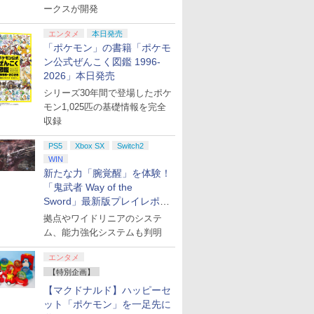
ークスが開発
エンタメ
本日発売
「ポケモン」の書籍「ポケモ
ン公式ぜんこく図鑑 1996-
2026」本日発売
シリーズ30年間で登場したポケ
モン1,025匹の基礎情報を完全
収録
PS5
Xbox SX
Switch2
WIN
新たな力「腕覚醒」を体験！
「鬼武者 Way of the
Sword」最新版プレイレポー
ト
拠点やワイドリニアのシステ
ム、能力強化システムも判明
エンタメ
【特別企画】
【マクドナルド】ハッピーセ
ット「ポケモン」を一足先に