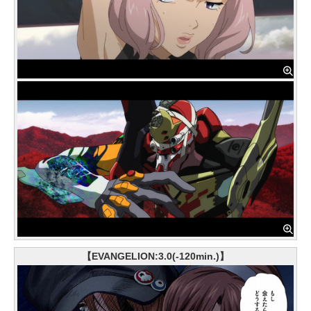
【EVANGELION:3.0(-120min.)】