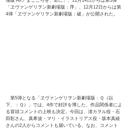
場版 Air／まごころを、君に」、11月14日からは第3弾
「ヱヴァンゲリヲン新劇場版：序」、12月12日からは第
4弾「ヱヴァンゲリヲン新劇場版：破」が公開された。
第5弾となる「ヱヴァンゲリヲン新劇場版：Ｑ（以
下、：Ｑ）」では、4作で好評を博した、作品関係者によ
る冒頭コメントの上映も決定。今回は、渚カヲル役・石
田彰さん、真希波・マリ・イラストリアス役・坂本真綾
さんの2人からコメントも届いている。なお、コメント