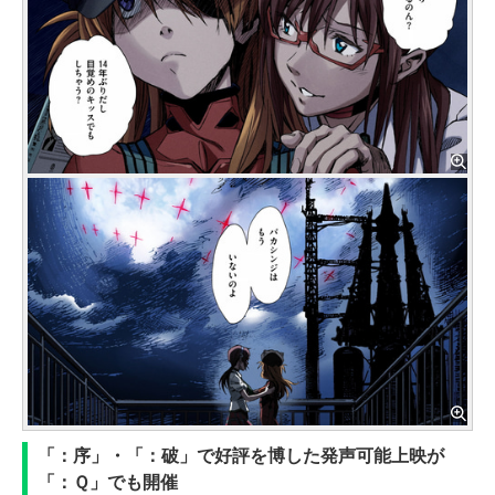
「：序」・「：破」で好評を博した発声可能上映が
「：Ｑ」でも開催