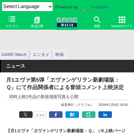
Powered by
Translate
カテゴリ
過去記事
検索
Impressサイト
GAME Watch
エンタメ
映画
ニュース
月1エヴァ第5弾「ヱヴァンゲリヲン新劇場版：
Ｑ」にて作品関係者による冒頭コメント上映決定
同時上映2作品の新規場面写真も公開
緑里孝行（クラフル）
2026年1月6日 18:00
リスト
【月1エヴァ「ヱヴァンゲリヲン新劇場版：Ｑ」（※上映バージ