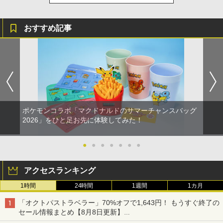
おすすめ記事
ポケモンコラボ「マクドナルドのサマーチャンスバッグ
2026」をひと足お先に体験してみた！
●
●
●
●
●
●
●
アクセスランキング
1時間
24時間
1週間
1カ月
「オクトパストラベラー」70%オフで1,643円！ もうすぐ終了の
セール情報まとめ【8月8日更新】
ニンテンドーeショップでは「大神 絶景版」が67%オフで990円