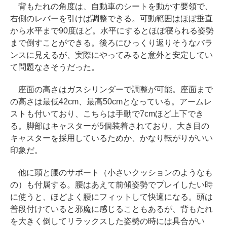
背もたれの角度は、自動車のシートを動かす要領で、
右側のレバーを引けば調整できる。可動範囲はほぼ垂直
から水平まで90度ほど。水平にするとほぼ寝られる姿勢
まで倒すことができる。後ろにひっくり返りそうなバラ
ンスに見えるが、実際にやってみると意外と安定してい
て問題なさそうだった。
座面の高さはガスシリンダーで調整が可能。座面まで
の高さは最低42cm、最高50cmとなっている。アームレ
ストも付いており、こちらは手動で7cmほど上下でき
る。脚部はキャスターが5個装着されており、大き目の
キャスターを採用しているためか、かなり転がりがいい
印象だ。
他に頭と腰のサポート（小さいクッションのようなも
の）も付属する。腰はあえて前傾姿勢でプレイしたい時
に使うと、ほどよく腰にフィットして快適になる。頭は
普段付けていると邪魔に感じることもあるが、背もたれ
を大きく倒してリラックスした姿勢の時には具合がい