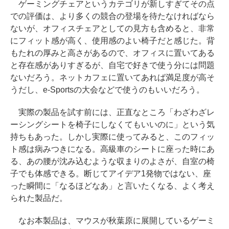
ゲーミングチェアというカテゴリが新しすぎてその点
での評価は、より多くの競合の登場を待たなければなら
ないが、オフィスチェアとしての見方も含めると、非常
にフィット感が高く、使用感のよい椅子だと感じた。背
もたれの厚みと高さがあるので、オフィスに置いてある
と存在感がありすぎるが、自宅で好きで使う分には問題
ないだろう。ネットカフェに置いてあれば満足度が高そ
うだし、e-Sportsの大会などで使うのもいいだろう。
実際の製品を試す前には、正直なところ「わざわざレ
ーシングシートを椅子にしなくてもいいのに」という気
持ちもあった。しかし実際に使ってみると、このフィッ
ト感は病みつきになる。高級車のシートに座った時にあ
る、あの腰が沈み込むような収まりのよさが、自室の椅
子でも体感できる。断じてアイデア1発物ではない、座
った瞬間に「なるほどなあ」と言いたくなる、よく考え
られた製品だ。
なお本製品は、マウスが秋葉原に展開しているゲーミ