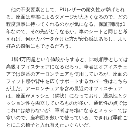
他の不安要素として、PUレザーの耐久性が挙げられ
る。座面は摩擦によるダメージが大きくなるので、どの
程度無事に持ってくれるのかが気になる。保証期間は1
年なので、その先がどうなるか。車のシートと同じと考
えれば、何かカバーをかけた方が安心感はあるし、より
好みの感触にもできるだろう。
1脚4万円超という値段からすると、比較相手としては
高級オフィスチェアになるだろう。筆者はオフィスチェ
アでは定番のアーロンチェアを使用しているが、座面の
フィット感や背中を広くサポートするカバー性はこちら
が上だ。アーロンチェアを含め最近のオフィスチェア
は、座面がメッシュ（網状）になっており、通気性とク
ッション性を両立しているものが多い。通気性の点では
これには敵わないが、筆者は冬場になるとメッシュでは
寒いので、座布団を敷いて使っている。できれば季節ご
とにこの椅子と入れ替えたいぐらいだ。