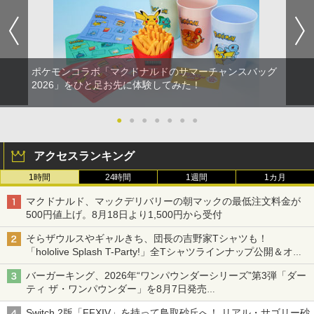
ポケモンコラボ「マクドナルドのサマーチャンスバッグ
2026」をひと足お先に体験してみた！
●
●
●
●
●
●
●
アクセスランキング
1時間
24時間
1週間
1カ月
マクドナルド、マックデリバリーの朝マックの最低注文料金が
500円値上げ。8月18日より1,500円から受付
そらザウルスやギャルきち、団長の吉野家Tシャツも！
「hololive Splash T-Party!」全Tシャツラインナップ公開＆オン
ライン販売開始
バーガーキング、2026年“ワンパウンダーシリーズ”第3弾「ダー
ティ ザ・ワンパウンダー」を8月7日発売
「特製ガーリックマヨソース」を使用した超大型チーズバーガー
Switch 2版「FFXIV」を持って鳥取砂丘へ！ リアル・サゴリー砂