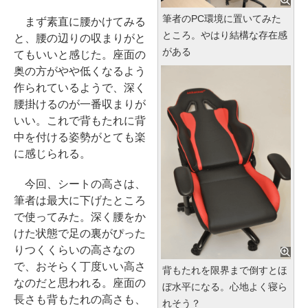
筆者のPC環境に置いてみた
まず素直に腰かけてみる
ところ。やはり結構な存在感
と、腰の辺りの収まりがと
がある
てもいいと感じた。座面の
奥の方がやや低くなるよう
作られているようで、深く
腰掛けるのが一番収まりが
いい。これで背もたれに背
中を付ける姿勢がとても楽
に感じられる。
今回、シートの高さは、
筆者は最大に下げたところ
で使ってみた。深く腰をか
けた状態で足の裏がぴった
りつくくらいの高さなの
で、おそらく丁度いい高さ
背もたれを限界まで倒すとほ
なのだと思われる。座面の
ぼ水平になる。心地よく寝ら
長さも背もたれの高さも、
れそう？