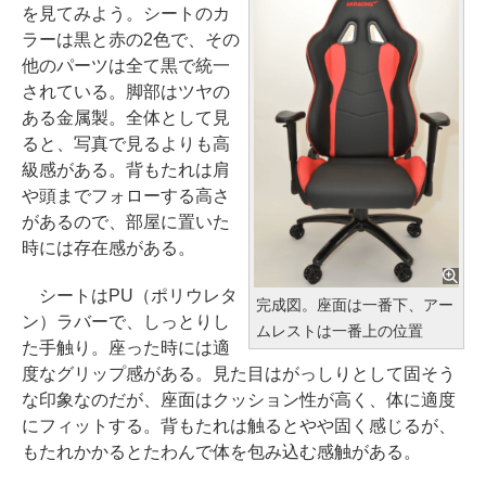
を見てみよう。シートのカ
ラーは黒と赤の2色で、その
他のパーツは全て黒で統一
されている。脚部はツヤの
ある金属製。全体として見
ると、写真で見るよりも高
級感がある。背もたれは肩
や頭までフォローする高さ
があるので、部屋に置いた
時には存在感がある。
シートはPU（ポリウレタ
完成図。座面は一番下、アー
ン）ラバーで、しっとりし
ムレストは一番上の位置
た手触り。座った時には適
度なグリップ感がある。見た目はがっしりとして固そう
な印象なのだが、座面はクッション性が高く、体に適度
にフィットする。背もたれは触るとやや固く感じるが、
もたれかかるとたわんで体を包み込む感触がある。