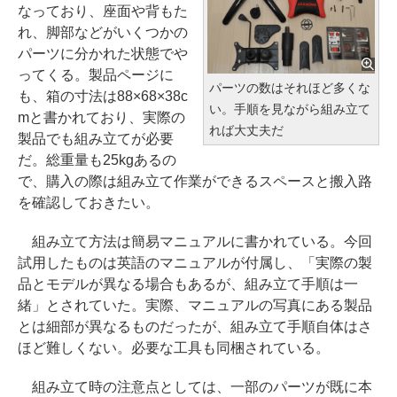
なっており、座面や背もた
れ、脚部などがいくつかの
パーツに分かれた状態でや
ってくる。製品ページに
パーツの数はそれほど多くな
も、箱の寸法は88×68×38c
い。手順を見ながら組み立て
mと書かれており、実際の
れば大丈夫だ
製品でも組み立てが必要
だ。総重量も25kgあるの
で、購入の際は組み立て作業ができるスペースと搬入路
を確認しておきたい。
組み立て方法は簡易マニュアルに書かれている。今回
試用したものは英語のマニュアルが付属し、「実際の製
品とモデルが異なる場合もあるが、組み立て手順は一
緒」とされていた。実際、マニュアルの写真にある製品
とは細部が異なるものだったが、組み立て手順自体はさ
ほど難しくない。必要な工具も同梱されている。
組み立て時の注意点としては、一部のパーツが既に本