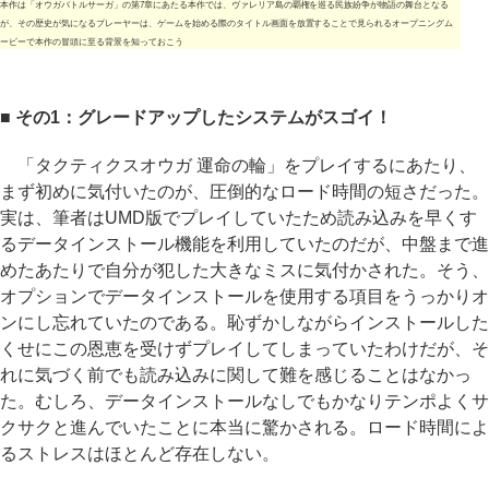
本作は「オウガバトルサーガ」の第7章にあたる本作では、ヴァレリア島の覇権を巡る民族紛争が物語の舞台となる
が、その歴史が気になるプレーヤーは、ゲームを始める際のタイトル画面を放置することで見られるオープニングム
ービーで本作の冒頭に至る背景を知っておこう
■ その1：グレードアップしたシステムがスゴイ！
「タクティクスオウガ 運命の輪」をプレイするにあたり、
まず初めに気付いたのが、圧倒的なロード時間の短さだった。
実は、筆者はUMD版でプレイしていたため読み込みを早くす
るデータインストール機能を利用していたのだが、中盤まで進
めたあたりで自分が犯した大きなミスに気付かされた。そう、
オプションでデータインストールを使用する項目をうっかりオ
ンにし忘れていたのである。恥ずかしながらインストールした
くせにこの恩恵を受けずプレイしてしまっていたわけだが、そ
れに気づく前でも読み込みに関して難を感じることはなかっ
た。むしろ、データインストールなしでもかなりテンポよくサ
クサクと進んでいたことに本当に驚かされる。ロード時間によ
るストレスはほとんど存在しない。