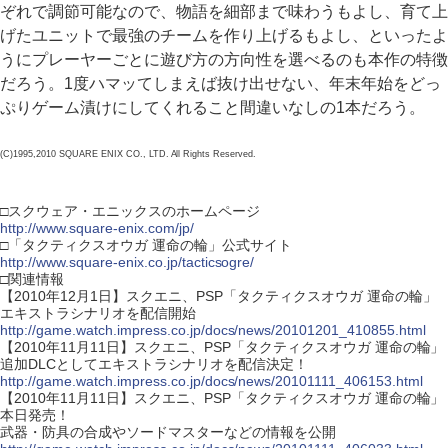
ぞれで調節可能なので、物語を細部まで味わうもよし、育て上
げたユニットで最強のチームを作り上げるもよし、といったよ
うにプレーヤーごとに遊び方の方向性を選べるのも本作の特徴
だろう。1度ハマッてしまえば抜け出せない、年末年始をどっ
ぷりゲーム漬けにしてくれること間違いなしの1本だろう。
(C)1995,2010 SQUARE ENIX CO., LTD. All Rights Reserved.
□スクウェア・エニックスのホームページ
http://www.square-enix.com/jp/
□「タクティクスオウガ 運命の輪」公式サイト
http://www.square-enix.co.jp/tacticsogre/
□関連情報
【2010年12月1日】スクエニ、PSP「タクティクスオウガ 運命の輪」
エキストラシナリオを配信開始
http://game.watch.impress.co.jp/docs/news/20101201_410855.html
【2010年11月11日】スクエニ、PSP「タクティクスオウガ 運命の輪」
追加DLCとしてエキストラシナリオを配信決定！
http://game.watch.impress.co.jp/docs/news/20101111_406153.html
【2010年11月11日】スクエニ、PSP「タクティクスオウガ 運命の輪」
本日発売！
武器・防具の合成やソードマスターなどの情報を公開