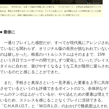
もちろん、「W.O.R.L.D.」を使って物語の序盤に戻った後でも、「アンカーポイント」と呼ばれる特定のポイントで
あれば、歴史上を何度でも行ったり来たりできる。アイテムを探したり、あの時救えなかった仲間を強くなった自軍
で助けに行くなど、純粋に物語を味わうという楽しみ方以外にもいろいろと利用できそうだ
■ 最後に
一通りプレイした感想だが、すべてが現代風にアレンジされ
ているにも関わらず、オリジナル版の長所が損なわれていない
のは嬉しかった。根底のバトルシステムはそのままで、15年
という月日でユーザーの間で少しずつ変化していったプレイス
タイルに合わせ、遊びやすくなるような工夫が随所に凝らされ
ているのだと感じることができた。
また、手軽さと奥深さという一見矛盾した要素を上手に共存
させているというのも評価できるポイントの1つ。全体的なゲ
ームのテンポは上がっているが、やり込むための要素は増えて
いるため、ストレスを感じることなくプレイに没頭できる。
「C.H.A.R.I.O.T」と「W.O.R.L.D」のおかげで難易度は人それ