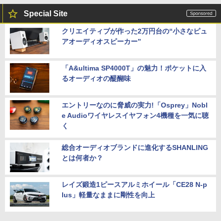
Special Site
クリエイティブが作った2万円台の“小さなピュ
アオーディオスピーカー”
「A&ultima SP4000T」の魅力！ポケットに入
るオーディオの醍醐味
エントリーなのに脅威の実力!「Osprey」Nobl
e Audioワイヤレスイヤフォン4機種を一気に聴
く
総合オーディオブランドに進化するSHANLING
とは何者か？
レイズ鍛造1ピースアルミホイール「CE28 N-p
lus」軽量なままに剛性を向上