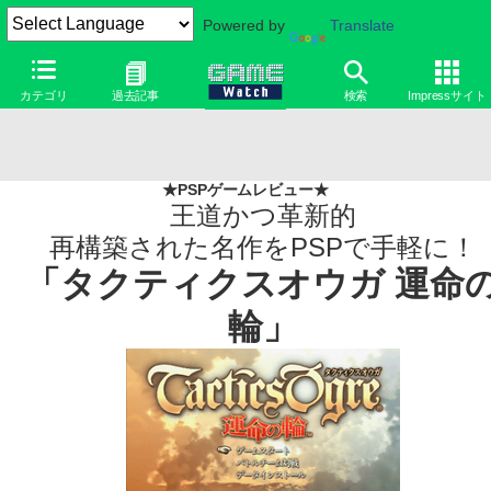
Powered by
Translate
カテゴリ
過去記事
検索
Impressサイト
★
PSPゲームレビュー
★
王道かつ革新的
再構築された名作をPSPで手軽に！
「タクティクスオウガ 運命
輪」