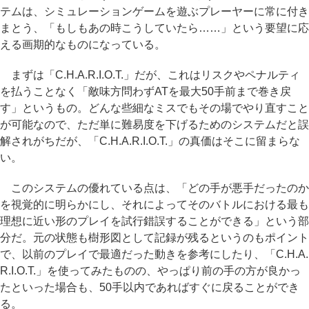
テムは、シミュレーションゲームを遊ぶプレーヤーに常に付き
まとう、「もしもあの時こうしていたら……」という要望に応
える画期的なものになっている。
まずは「C.H.A.R.I.O.T.」だが、これはリスクやペナルティ
を払うことなく「敵味方問わずATを最大50手前まで巻き戻
す」というもの。どんな些細なミスでもその場でやり直すこと
が可能なので、ただ単に難易度を下げるためのシステムだと誤
解されがちだが、「C.H.A.R.I.O.T.」の真価はそこに留まらな
い。
このシステムの優れている点は、「どの手が悪手だったのか
を視覚的に明らかにし、それによってそのバトルにおける最も
理想に近い形のプレイを試行錯誤することができる」という部
分だ。元の状態も樹形図として記録が残るというのもポイント
で、以前のプレイで最適だった動きを参考にしたり、「C.H.A.
R.I.O.T.」を使ってみたものの、やっぱり前の手の方が良かっ
たといった場合も、50手以内であればすぐに戻ることができ
る。