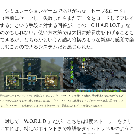
シミュレーションゲームでありがちな「セーブ&ロード」
（事前にセーブし、失敗したらまたデータをロードしてプレイ
する）という手段に対する回答が、この「C.H.A.R.I.O.T.」な
のかもしれない。使い方次第では大幅に難易度を下げることも
できるが、どちらかというと詰め将棋のような新鮮な感覚で楽
しむことのできるシステムだと感じられた。
煩雑なチュートリアルステージを遊ばされるより、「C.H.A.R.I.O.T.」を用いて究極の1手を模索するほうがずっとプレ
イスキルが上達するように感じられた。ただし、「C.H.A.R.I.O.T.」の使用もすべてプレーヤーの意思に委ねられてい
る。「C.H.A.R.I.O.T.を使わない」という“自分ルール”も、緊張感のあるプレイが楽しめるだろう
対して「W.O.R.L.D.」だが、こちらは1度ストーリーをクリ
アすれば、特定のポイントまで物語をタイムトラベルのように