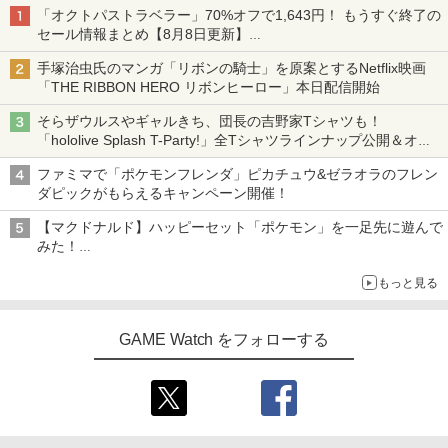
「オクトパストラベラー」70%オフで1,643円！ もうすぐ終了の
セール情報まとめ【8月8日更新】
ニンテンドーeショップでは「大神 絶景版」が67%オフで990円
手塚治虫氏のマンガ「リボンの騎士」を原案とするNetflix映画
「THE RIBBON HERO リボンヒーロー」本日配信開始
そらザウルスやギャルきち、団長の吉野家Tシャツも！
「hololive Splash T-Party!」全Tシャツラインナップ公開＆オン
ライン販売開始
ファミマで「ポケモンフレンダ」ピカチュウ&ゼラオラのフレン
ダピックがもらえるキャンペーン開催！
【マクドナルド】ハッピーセット「ポケモン」を一足先に遊んで
みた！
30周年を記念して30種類のポケモンがおもちゃで登場
もっと見る
GAME Watch をフォローする