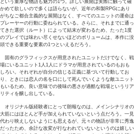
という重厚な物語も魅力の1つ。詳しい展開は実際に触って確
かめて欲しいので多くは語らないが、近年の和製RPGにあり
がちなご都合主義的な展開はなく、すべてのユニットの運命は
プレーヤーの行動に委ねられている。さらに、それまでに通っ
てきた選択（ルート）によって結末が変わるため、たった1度
のプレイでは味わい尽くせないほどのボリュームは、本作に没
頭できる重要な要素の1つといえるだろう。
固有のグラフィックスが用意されたユニットだけでなく、戦
場にいるユニット1人1人にドラマが用意されているのもおも
しろい。それぞれが自分の信じる正義に基づいて行動してお
り、ときには恋人の名を口にして死んでいくような敵ユニット
もいるため、良い意味での後味の悪さが過酷な戦場というリア
リティを醸し出している。
オリジナル版経験者にとって朗報なのは、メインシナリオの
大筋にはほとんど手が加えられていないという点だろう。一見
代わり映えしないようにも思えるが、元々の物語が非常に秀逸
だったため、余計な改変が行なわれていないというのは嬉しい