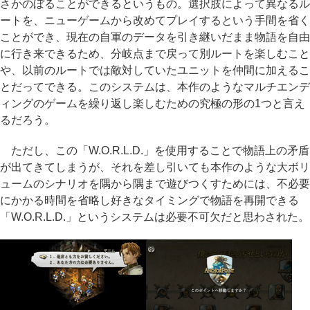
さかのぼることができるというもの。選択肢によって異なるル
ートを、ニューゲームから改めてプレイするという手間を省く
ことができ、現在の自軍のデータを引き継いだまま物語を自由
に行き来できるため、分岐点まで戻って別ルートを楽しむこと
や、以前のルートでは敵対していたユニットを仲間に加えるこ
とだってできる。このシステムは、本作のようなマルチエンデ
ィングのゲームを繰り返し楽しむための究極の形の1つと言え
るだろう。
ただし、この「W.O.R.L.D.」を使用することで物語上の矛盾
が出てきてしまうが、それを差し引いても本作のような大ボリ
ュームのシナリオを隅から隅まで遊びつくすためには、不必要
にかかる時間を省略し好きなタイミングで物語を再開できる
「W.O.R.L.D.」というシステムは必要不可欠だと思わされた。