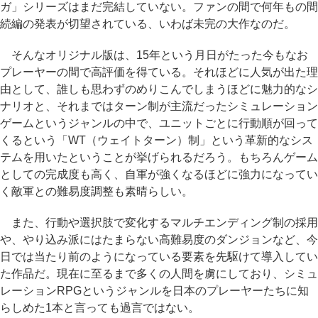
ガ」シリーズはまだ完結していない。ファンの間で何年もの間
続編の発表が切望されている、いわば未完の大作なのだ。
そんなオリジナル版は、15年という月日がたった今もなお
プレーヤーの間で高評価を得ている。それほどに人気が出た理
由として、誰しも思わずのめりこんでしまうほどに魅力的なシ
ナリオと、それまではターン制が主流だったシミュレーション
ゲームというジャンルの中で、ユニットごとに行動順が回って
くるという「WT（ウェイトターン）制」という革新的なシス
テムを用いたということが挙げられるだろう。もちろんゲーム
としての完成度も高く、自軍が強くなるほどに強力になってい
く敵軍との難易度調整も素晴らしい。
また、行動や選択肢で変化するマルチエンディング制の採用
や、やり込み派にはたまらない高難易度のダンジョンなど、今
日では当たり前のようになっている要素を先駆けて導入してい
た作品だ。現在に至るまで多くの人間を虜にしており、シミュ
レーションRPGというジャンルを日本のプレーヤーたちに知
らしめた1本と言っても過言ではない。