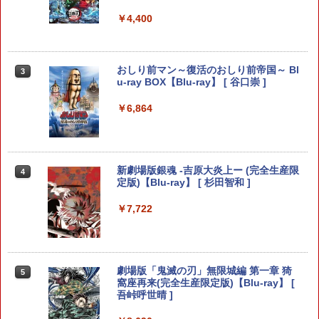
ラー (カーボンブラック)
PS5 SONY純正USBケーブル CtoC PS5
2
Nintendo Switch 2(日本語・国内専用)
【Amazon.co.jp限定】劇場版モノノ怪
【純正品】ディスクドライブ(CFI-ZDD1
3
3
3
後期型 単品
￥6,680
￥4,400
第三章 蛇神 (Amazon.co.jp限定オリジ
J) PlayStation 5
￥8,020
ナル三方背収納ケース付きコレクション)
￥55,871
￥1,500
(オリジナル特典:オリジナル巾着＋メー
￥11,980
カー特典:【坤と離】二振りの剣、十翼よ
り来たる！スタジオ描き下ろしイラスト
任天堂 【Switch2】スプラトゥーン レイ
おしり前マン～復活のおしり前帝国～ Bl
3
3
【純正品】Xbox 充電式バッテリー + US
4
ボード付) [Blu-ray]
ダース [BEE-P-AADLA NSW2 スプラト
u-ray BOX【Blu-ray】 [ 谷口崇 ]
B-C ケーブル
ゥ-ン レイダ-ス]
【純正品】DualSense ワイヤレスコン
ニンテンドープリペイド番号 9000円|オ
4
4
【大容量】SILENT HILL f PS5対応 LIP1
￥10,780
￥6,864
3
トローラー ミッドナイト ブラック(CFI-
ンラインコード版
￥2,618
708 互換 バッテリー【PSE基準検品】ワ
￥6,700
ZCT2J01)
イヤレスコントローラー SONY対応 ロワ
￥9,000
ジャパン アストロボット Destiny 2
￥10,737
劇場版「鬼滅の刃」無限城編 第一章 猗
4
￥1,780
新劇場版銀魂 -吉原大炎上ー (完全生産限
窩座再来 完全生産限定版 [Blu-ray]
【ダイヤ・プラチナ会員様限定！エント
4
4
【国内正規品】Thrustmaster スラスト
5
定版)【Blu-ray】 [ 杉田智和 ]
リーでポイント10倍！】【メール便発
マスター TH8S シフター - PC、PS4、P
ニンテンドープリペイド番号 5000円|オ
5
送】【新品】任天堂 Nintendo Switch 2
￥8,698
【純正品】DualSense ワイヤレスコン
S5、PS5 Pro、Xbox One、Xbox Serie
ンラインコード版
5
ゲームソフト スプラトゥーン レイダー
￥7,722
トローラー(CFI-ZCT2J)
s X|S 対応の高精度 H パターン シフター
ス
プロフリーク V2 凹凸型 NIRU 白黒 PRO
4
￥5,000
FREAK V2 NIRU監修モデル PS5 PS4 N
￥10,737
￥14,141
S pro凸型凹型 FPS 無段階高さ調節 prof
￥6,750
reek PS4 PS5 nintendo switchプロコ
【Amazon.co.jp限定】劇場版モノノ怪
5
ン対応【定形外郵便のみ送料無料】しま
劇場版「鬼滅の刃」無限城編 第一章 猗
第三章 蛇神 (オリジナル特典:オリジナル
5
リス堂※箱壊れによる返品交換はお受け
窩座再来(完全生産限定版)【Blu-ray】 [
巾着＋メーカー特典:【坤と離】二振りの
できません
吾峠呼世晴 ]
剣、十翼より来たる！スタジオ描き下ろ
Nintendo Switch 2 ゼノブレイド ディ
5
しイラストボード付) [DVD]
フィニティブ・エディション Nintendo