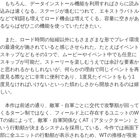
もちろん、データインストール機能を利用すればさらに読み
込みは速くなる。ステージが進むにつれて、エキストラバトル
などで戦闘も増えてロード機会は増えてくる。容量に空きがあ
るならばぜひこの機能を使っていただきたい。
また、ロード時間の短縮以外にもさまざまな形でプレイ環境
の最適化が施されていると感じさせられた。たとえばイベント
スキップなどもその1つで、ムービーやイベント中でも任意に
スキップが可能だ。ストーリーを楽しむうえでは余計な要素か
と思われるかもしれないが、何らかの理由で同じイベントを再
度見る際などに非常に便利であり、1度見たイベントをもう1
度見なければいけないといった煩わしさから開放されるのは嬉
しい。
本作は前述の通り、敵軍・自軍ごとに交代で攻撃順が回って
くるターン制ではなく、フィールド上に存在するユニットのW
Tの値によって、敵軍・自軍関係なくAT（アタックターン）と
いう行動順が決まるシステムを採用している。今作では画面下
部に全ユニットの行動順が表示されるため、WTの推移が視覚