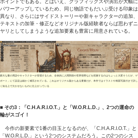
ポイントでもある。とはいえ、グラフィックスや演出が大幅に
パワーアップしているため、同じ物語でもだいぶ受ける印象は
異なり、さらにはサイドストーリーや新キャラクターの追加、
テキストの加筆・修正などオリジナル版経験者ならば思わずニ
ヤリとしてしまうような追加要素も豊富に用意されている。
膨大な量の用語やキャラクターが登場するため、全体的に人間関係や世界情勢などを把握するのはちょっと大変そうだが、ゲ
ポート」にて設定は細かく補完されている。これはオリジナル版からある要素だが、本作ではイラストや画面写真付きで詳し
く知る上で欠かせないものに仕上がっている
■ その3：「C.H.A.R.I.O.T.」と「W.O.R.L.D.」、2つの運命の
輪がスゴイ！
今作の新要素で1番の目玉となるのが、「C.H.A.R.I.O.T.」と
「W.O.R.L.D.」という2つのシステムだろう。この2つのシス