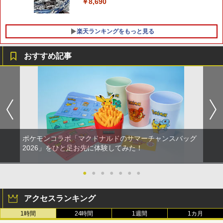
￥2,190
￥8,690
Switch 2 Edition[任天堂]【送料無料】
《発売済・在庫品》
￥8,800
￥6,820
楽天ランキングをもっと見る
【レビュー評価上昇中】 新型 PS5 Slim /
5
PS5 Pro 冷却ファン PS5スリム用 冷却
ファン 自動温度検出 3段階風速調整 LED
おすすめ記事
ライト USB付き 低騒音 急速冷却 放熱
プレステ5スリム用 ディスク/デジタル版
対応 PS5 周辺機器 PS5 Pro 新型PS5
￥2,580
ポケモンコラボ「マクドナルドのサマーチャンスバッグ
2026」をひと足お先に体験してみた！
●
●
●
●
●
●
●
アクセスランキング
1時間
24時間
1週間
1カ月