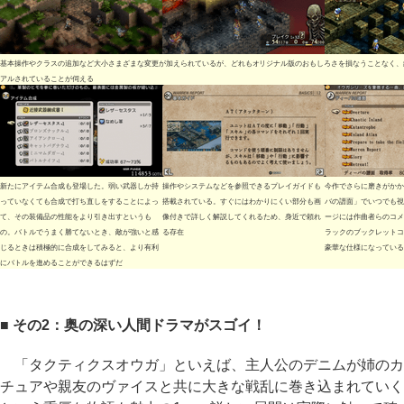
基本操作やクラスの追加など大小さまざまな変更が加えられているが、どれもオリジナル版のおもしろさを損なうことなく、
アルされていることが伺える
新たにアイテム合成も登場した。弱い武器しか持
操作やシステムなどを参照できるプレイガイドも
今作でさらに磨きがかか
っていなくても合成で打ち直しをすることによっ
搭載されている。すぐにはわかりにくい部分も画
バの譜面」でいつでも視
て、その装備品の性能をより引き出すというも
像付きで詳しく解説してくれるため、身近で頼れ
ージには作曲者らのコメ
の。バトルでうまく勝てないとき、敵が強いと感
る存在
ラックのブックレットコ
じるときは積極的に合成をしてみると、より有利
豪華な仕様になっている
にバトルを進めることができるはずだ
■ その2：奥の深い人間ドラマがスゴイ！
「タクティクスオウガ」といえば、主人公のデニムが姉のカ
チュアや親友のヴァイスと共に大きな戦乱に巻き込まれていく