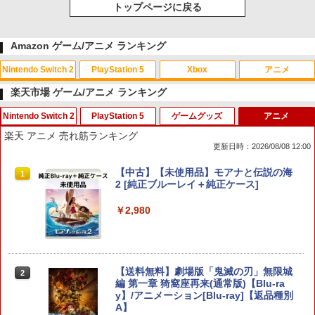
トップページに戻る
Amazon ゲーム/アニメ ランキング
Nintendo Switch 2
PlayStation 5
Xbox
アニメ
楽天市場 ゲーム/アニメ ランキング
Nintendo Switch 2
PlayStation 5
ゲームグッズ
アニメ
スプラトゥーン レイダース|オンライン
PlayStation 5 デジタル・エディション
【純正品】Xbox ワイヤレス コントロー
劇場版「鬼滅の刃」無限城編 第一章 猗
1
1
1
1
楽天 アニメ 売れ筋ランキング
コード版
日本語専用 Console Language: Japan
ラー + USB-C® ケーブル
窩座再来 通常版 [Blu-ray]
更新日時：2026/08/08 12:00
ese only (CFI-2200B01)
￥5,832
￥8,300
￥3,982
スプラトゥーン レイダース [Nintendo S
FPS エイム アシストキャップ PS5 PS4
【中古】【未使用品】モアナと伝説の海
1
1
1
￥55,000
witch 2 専用] 任天堂[ラッピング不可]
コントローラ 対応 Playstation プレイス
2 [純正ブルーレイ＋純正ケース]
テーション 対戦 APEX cod フォトナ FP
Sフリーク カバー 可動域アップ ゲーム
￥6,550
￥2,980
【純正品】Xbox ワイヤレス コントロー
2
パープル オレンジ シューティングゲー
スプラトゥーン レイダース -Switch2
劇場版「鬼滅の刃」無限城編 第一章 猗
Beast of Reincarnation -PS5 【特典】
ラー (ロボット ホワイト)
2
2
2
ム アクションゲーム プレステ プレステ5
窩座再来 通常版 [DVD]
プロダクトコード 封入
プレステ4
￥6,449
￥7,681
￥3,523
￥7,286
￥680
【当店独自で＋P10倍★要エントリー】
【送料無料】劇場版「鬼滅の刃」無限城
2
2
【中古】[Switch2] ドンキーコング バナ
編 第一章 猗窩座再来(通常版)【Blu-ra
ンザ(Donkey Kong Bananza) 任天堂(2
y】/アニメーション[Blu-ray]【返品種別
【純正品】Xbox ワイヤレス コントロー
3
0250717)
A】