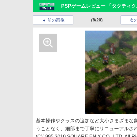
PSPゲームレビュー 「タクティク
(8/20)
前の画像
次
基本操作やクラスの追加など大小さまざまな
うことなく、細部まで丁寧にリニューアルさ
(C)1995,2010 SQUARE ENIX CO., LTD. All Ri