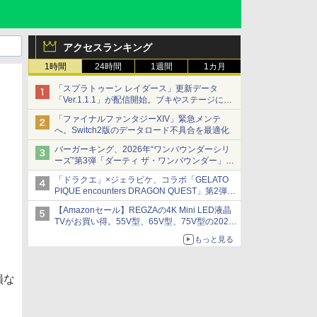
アクセスランキング
1時間
24時間
1週間
1カ月
「スプラトゥーン レイダース」更新データ
「Ver.1.1.1」が配信開始。ブキやステージに関
する不具合を修正
「ファイナルファンタジーXIV」緊急メンテ
へ。Switch2版のデータロード不具合を最適化
バーガーキング、2026年“ワンパウンダーシリ
ーズ”第3弾「ダーティ ザ・ワンパウンダー」を
8月7日発売
「ドラクエ」×ジェラピケ、コラボ「GELATO
「特製ガーリックマヨソース」を使用した超大
PIQUE encounters DRAGON QUEST」第2弾が
型チーズバーガー
本日発売
【Amazonセール】REGZAの4K Mini LED液晶
アイスカップに入ったスライムやわたぼう、ベ
TVがお買い得。55V型、65V型、75V型の2026
ビーサタンなどがオリジナルアートで登場
年モデルがラインナップ
もっと見る
損な