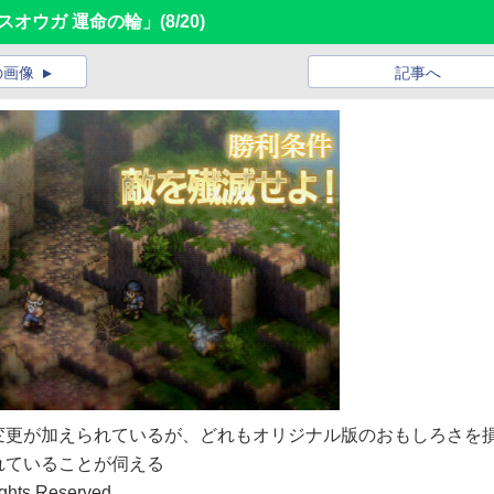
スオウガ 運命の輪」
(8/20)
の画像
記事へ
変更が加えられているが、どれもオリジナル版のおもしろさを
れていることが伺える
ghts Reserved.