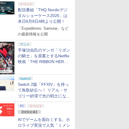
イベント
配信番組「THQ Nordicデジ
タルショーケース2026」は
本日8月8日4時より公開！
「Expeditions: Samurai」など
の最新情報を公開
アニメ
手塚治虫氏のマンガ「リボン
の騎士」を原案とするNetflix
映画「THE RIBBON HERO
リボンヒーロー」本日配信開
始
Switch2
Switch 2版「FFXIV」を持っ
て鳥取砂丘へ！ リアル・サ
ゴリー砂漠で光の戦士になっ
てみた
PC
イベント
【特別企画】
AIでゲームを面白くする。ホ
ロライブ実況で人気「ミメシ