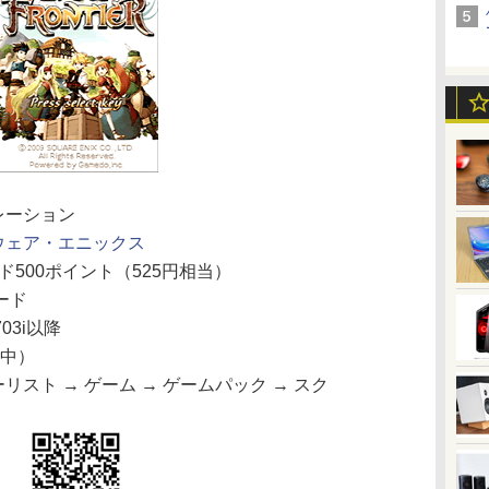
レーション
ウェア・エニックス
ド500ポイント（525円相当）
ード
/703i以降
信中）
リスト → ゲーム → ゲームパック → スク