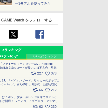
ー3モデルを使ってみた
GAME Watch をフォローする
Xランキング
RPランキング
いいねランキング
「ファイナルファンタジーXIV」Nintendo
Switch 2版のロードが長いのは不具合 早急に
アップデートできるよう対応中
227
378
pic.x.com/s9S3nRCAGa
USJ、「バイオハザード」リッカーのポップコ
ーンバケツ」を9月9日より販売 頭部が開く仕
組み。味は恐怖を堪のう「味噌フレーバー」
66
212
pic.x.com/81MuXGahVM
「ぽこポケ」横浜・赤レンガ倉庫でリアルゲー
トが開通！ ワニノコ、ミズゴロウ、アシマリ登
場シーンをレポート pic.x.com/LDgEByVl6D
62
230