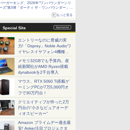
バーガーキング、2026年“ワンパウンダーシリ
ーズ”第3弾「ダーティ ザ・ワンパウンダー」を
8月7日発売
もっと見る
「特製ガーリックマヨソース」を使用した超大
型チーズバーガー
Special Site
エントリーなのに脅威の実
力!「Osprey」Noble Audioワ
イヤレスイヤフォン4機種を
一気に聴く
メモリ32GBでも予算内。産
経新聞社がAMD Ryzen搭載
dynabookを2千台導入
マウス、RTX 5060 Ti搭載ゲ
ーミングPCが7万5,000円オ
フで30万円台！
クリエイティブが作った2万
円台の“小さなピュアオーデ
ィオスピーカー”
Amazon プライムデー過去最
安! Anker注目プロジェクタ