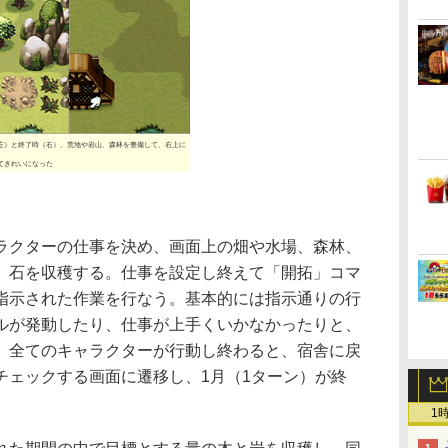
左）と終了時（右）。荒地や岩山、森林を整備して、右上に
てきれいになった
クターの仕事を決め、画面上の畑や水場、森林、
、石を収穫する。仕事を設定し終えて「開拓」コマ
指示された作業を行なう。基本的には指示通りの行
ルが発動したり、仕事が上手くいかなかったりと、
。全てのキャラクターが行動し終わると、宿舎に戻
チェックする画面に遷移し、1月（1ターン）が終
1