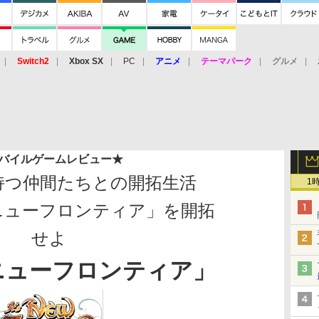
Switch2
Xbox SX
PC
アニメ
テーマパーク
グルメ
 Vita
3DS
アーケード
VR
バイルゲームレビュー
★
持つ仲間たちとの開拓生活
1
ニューフロンティア」を開拓
せよ
ニューフロンティア」