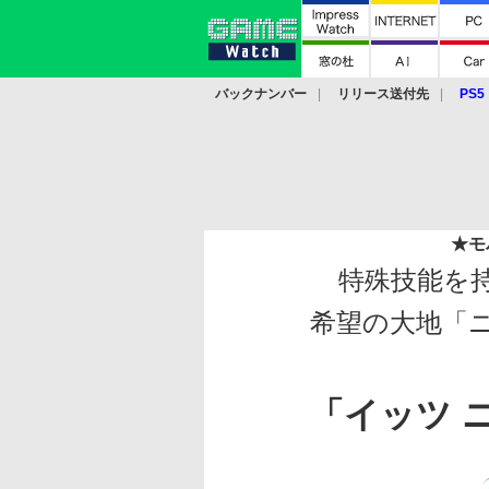
バックナンバー
リリース送付先
PS5
モバイル
eスポーツ
クラウド
PS
★
モ
特殊技能を
希望の大地「
「イッツ 