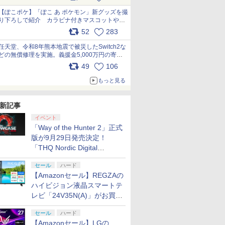
【ぽこポケ】「ぽこ あ ポケモン」新グッズを撮
り下ろしで紹介 カラビナ付きマスコットやス
クエアポーチが仲間入り
52
283
pic.x.com/XmVAgBxaW5
任天堂、令和8年熊本地震で被災したSwitch2な
どの無償修理を実施。義援金5,000万円の寄付
も発表 pic.x.com/BAYsMfUfUC
49
106
もっと見る
新記事
イベント
「Way of the Hunter 2」正式
版が9月29日発売決定！
「THQ Nordic Digital
Showcase 2026」まとめ
セール
ハード
【Amazonセール】REGZAの
ハイビジョン液晶スマートテ
レビ「24V35N(A)」がお買い
得！
セール
ハード
【Amazonセール】LGの