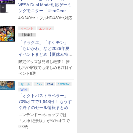
VESA Dual Mode対応ゲーミ
ングモニター「UltraGear
27G850A-B」がお買い得！
4K/240Hz・フルHD/480Hz対応
イベント
エンタメ
【特集】
「ドラクエ」「ポケモン」
「ちいかわ」など2026年夏
イベントまとめ【夏休み特
集】
限定グッズは見逃し厳禁！ 推
し活や家族でも楽しめる注目イ
ベント8選
セール
PS5
PS4
Switch2
WIN
「オクトパストラベラー」
70%オフで1,643円！ もうす
ぐ終了のセール情報まとめ
【8月8日更新】
ニンテンドーeショップでは
「大神 絶景版」が67%オフで
990円