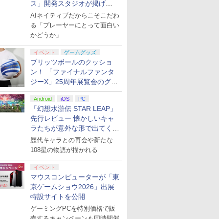
ス」開発スタジオが掲げ
る“AI活用の信念”とは？【講
AIネイティブだからこそこだわ
演レポート】
る「プレーヤーにとって面白い
かどうか」
イベント
ゲームグッズ
ブリッツボールのクッショ
ン！ 「ファイナルファンタ
ジーX」25周年展覧会のグッ
ズ情報が公開
Android
iOS
PC
「幻想水滸伝 STAR LEAP」
先行レビュー 懐かしいキャ
ラたちが意外な形で出てくる
シリーズ完全新作！
歴代キャラとの再会や新たな
108星の物語が描かれる
イベント
マウスコンピューターが「東
京ゲームショウ2026」出展
特設サイトを公開
ゲーミングPCを特別価格で販
売するキャンペーンも同時開催