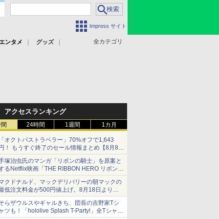
Impress サイト
全カテゴリ
エンタメ
グッズ
アクセスランキング
時間
24時間
1週間
1カ月
「オクトパストラベラー」70%オフで1,643
円！ もうすぐ終了のセール情報まとめ【8月8日
更新】
手塚治虫氏のマンガ「リボンの騎士」を原案と
ニンテンドーeショップでは「大神 絶景版」が
するNetflix映画「THE RIBBON HERO リボンヒ
67%オフで990円
ーロー」本日配信開始
マクドナルド、マックデリバリーの朝マックの
最低注文料金が500円値上げ。8月18日より
1,500円から受付
そらザウルスやギャルきち、団長の吉野家Tシ
ャツも！「hololive Splash T-Party!」全Tシャツ
ラインナップ公開＆オンライン販売開始