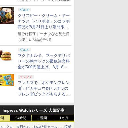
グルメ
クリスピー・クリーム・ドー
ナツと「ハリポタ」のコラボ
商品が8月21日より期間限定
で発売
組分け帽子ドーナツなど見た目
も楽しい商品が登場
グルメ
マクドナルド、マックデリバ
リーの朝マックの最低注文料
金が500円値上げ。8月18日
より1,500円から受付
エンタメ
ファミマで「ポケモンフレン
ダ」ピカチュウ&ゼラオラの
フレンダピックがもらえるキ
ャンペーン開催！
Impress Watchシリーズ 人気記事
時間
24時間
1週間
1カ月
ユニクロ、今日から「お盆特別セール」。涼感