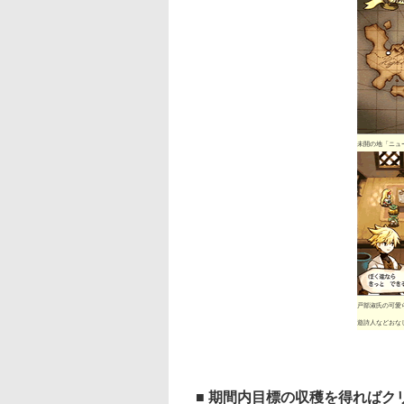
未開の地「ニュ
戸部淑氏の可愛
遊詩人などおな
■ 期間内目標の収穫を得ればク