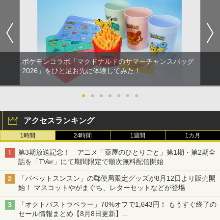
ポケモンコラボ「マクドナルドのサマーチャンスバッグ
2026」をひと足お先に体験してみた！
●
●
●
●
●
●
●
アクセスランキング
1時間
24時間
1週間
1カ月
第3期放送記念！ アニメ「薬屋のひとりごと」第1期・第2期全
話を「TVer」にて期間限定で順次無料配信開始
「パペットスンスン」の郵便局限定グッズが8月12日より販売開
始！ マスコットやがまぐち、レターセットなどが登場
「オクトパストラベラー」70%オフで1,643円！ もうすぐ終了の
セール情報まとめ【8月8日更新】