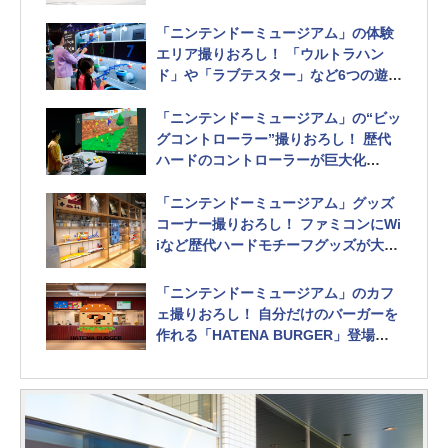
「ニンテンドーミュージアム」の体験
エリア撮りおろし！ 「ウルトラハン
ド」や「ラブテスター」など6つの遊び
を体験可能
「ニンテンドーミュージアム」の“ビッ
グコントローラー”撮りおろし！ 歴代
ハードのコントローラーが巨大化
ファミコンやスーファミ、NINTENDO
64、Wiiがラインナップ
「ニンテンドーミュージアム」グッズ
コーナー撮りおろし！ ファミコンにWi
iなど歴代ハードモチーフグッズが大展
開
限定ビジュアル使用アイテムも
「ニンテンドーミュージアム」のカフ
ェ撮りおろし！ 自分だけのバーガーを
作れる「HATENA BURGER」登場
店内には様々な“仕掛け”も