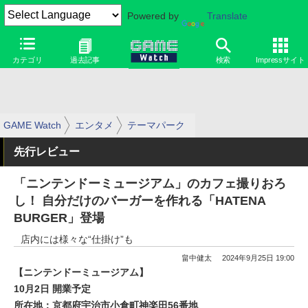
Powered by
Translate
カテゴリ
過去記事
検索
Impressサイト
GAME Watch
エンタメ
テーマパーク
先行レビュー
「ニンテンドーミュージアム」のカフェ撮りおろ
し！ 自分だけのバーガーを作れる「HATENA
BURGER」登場
店内には様々な“仕掛け”も
畠中健太
2024年9月25日 19:00
【ニンテンドーミュージアム】
10月2日 開業予定
所在地：京都府宇治市小倉町神楽田56番地