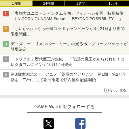
1時間
24時間
1週間
1カ月
「実物大ユニコーンガンダム立像」フィナーレ企画、特別映像
「UNICORN GUNDAM Statue ― BEYOND POSSIBILITY ―」が
8月22日から10日間限定で上映
「ちいかわ」×くら寿司コラボキャンペーンが8月21日より期間
限定開催
オリジナルの湯呑みや寿司皿が景品に登場！
ディズニー「リメンバー・ミー」の光るポップコーンバケットが
登場決定
「ドラクエ」歴代魔王が集結！ 「伝説の魔王があらわれた！コ
レクタブルコイン」10月17日発売
スクエニ・e-STOREで予約受付中
第3期放送記念！ アニメ「薬屋のひとりごと」第1期・第2期全
話を「TVer」にて期間限定で順次無料配信開始
もっと見る
GAME Watch をフォローする