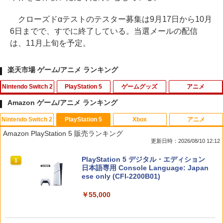
クローズドαテストのテスター募集は9月17日から10月
6日までで、すでに終了している。当選メールの配信
は、11月上旬を予定。
楽天市場 ゲーム/アニメ ランキング
Nintendo Switch 2
PlayStation 5
ゲームグッズ
アニメ
Amazon ゲーム/アニメ ランキング
Nintendo Switch 2
PlayStation 5
Xbox
アニメ
Joy-Con 2 (L) ライトブルー/(R) ライト
【中古】オクトパストラベラーIIソフト:
【中古】アサシン クリード I+II ウェルカ
【中古】【未使用品】トイ・ストーリー
1
1
1
1
Amazon PlayStation 5 販売ランキング
レッド
プレイステーション5ソフト／ロールプ
ムパック【CEROレーティング「Z」】
4 [DVDのみ]
更新日時：2026/08/10 12:12
レイング・ゲーム
￥9,980
￥361
￥3,480
スプラトゥーン レイダース|オンライン
PlayStation 5 デジタル・エディション
1
1
￥4,059
コード版
日本語専用 Console Language: Japan
ese only (CFI-2200B01)
￥5,832
MAGES. 【Joshinオリジナル特典付】
￥55,000
2
【中古】妖怪三国志 (封入特典『コマさ
劇場版「鬼滅の刃」無限列車編【通常
【中古】【全品10倍！8/10限定】PS5EL
2
2
2
【Switch2】STEINS;GATE RE:BOOT
ん孫策』武将レジェンドメダル 同梱) - 3
版】【Blu-ray】 [ 花江夏樹 ]
DEN RING
（シュタインズゲート リブート） 限定
DS
版 [FVGK-0257 NSW2 シュタインズゲ-