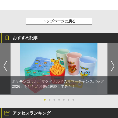
トップページに戻る
おすすめ記事
ポケモンコラボ「マクドナルドのサマーチャンスバッグ
2026」をひと足お先に体験してみた！
●
●
●
●
●
●
●
アクセスランキング