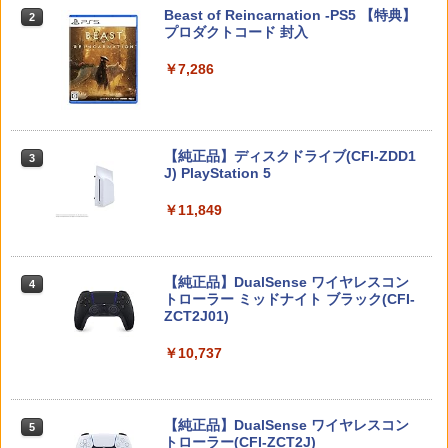
￥3,597
￥4,518
ト リブ-ト ゲンテイ]
Nintendo Switch 2(日本語・国内専用)
Beast of Reincarnation -PS5 【特典】
2
￥384
2
プロダクトコード 封入
￥11,960
￥55,000
￥7,286
【中古】Free！-Eternal Summer-2/Bl
ファンタビジョン202X -PS5【新品】
【中古】クマ・トモ - 3DS
3
3
3
u−ray Disc/PCXE-50422
【特典】ドラゴンクエストモンスターズ
3
￥4,800
￥407
4 枯れ木の国のビアンカ・フローラ マ
￥360
スプラトゥーン レイダース -Switch2
3
スターズ版 Switch2版(【早期購入封入
【純正品】ディスクドライブ(CFI-ZDD1
3
特典】冒険スタートダッシュセット+マ
J) PlayStation 5
￥6,447
スターズ版購入封入特典)
￥11,849
￥11,979
[Switch 2] ゼノブレイド ディフィニティ
4
【中古】 天空の城ラピュタ / 宮崎駿 / Ha
【特典】STEINS;GATE RE:BOOT PS5
4
4
ブ・エディション Nintendo Switch 2 E
ppinet [Blu-ray]【宅配便出荷】
版(【早期購入同梱特典】「STEINS;GAT
dition アップグレードパス（ダウンロー
E 変移空間のオクテット」DLC)
ド版）※800ポイントまでご利用可
【純正品】DualSense ワイヤレスコン
￥4,462
ニンテンドープリペイド番号 9000円|オ
4
4
Switch2 保護フィルム スイッチ2 保護フ
4
トローラー ミッドナイト ブラック(CFI-
￥6,358
ンラインコード版
ィルム switch2 フィルム Switch2 ガラ
￥999
ZCT2J01)
スフィルム スイッチ2 フィルム ガイド
￥9,000
貼り付け キット カバー Switch 2 本体
￥10,737
アクセサリー Nintendo Switch2 ケース
劇場版「鬼滅の刃」無限城編 第一章 猗
5
【中古】EA SPORTS FC 26ソフト:プレ
5
可 透明 ブルーライト カット 99％ FIRM
NewスーパーマリオブラザーズWii ノコ
5
窩座再来 Blu-ray 【通常版】 【BLU-RA
イステーション5ソフト／スポーツ・ゲ
E
ノコエアホッケー
Y DISC】
ーム
ニンテンドープリペイド番号 5000円|オ
5
【純正品】DualSense ワイヤレスコン
ンラインコード版
5
￥1,000
￥1,239
￥4,554
トローラー(CFI-ZCT2J)
￥6,570