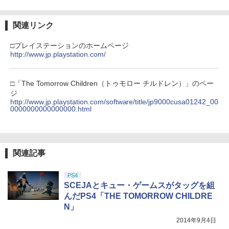
ラー (カーボンブラック)
【Amazon.co.jp限定】劇場版モノノ怪
3
第三章 蛇神 (Amazon.co.jp限定オリジ
￥8,020
ナル三方背収納ケース付きコレクション)
関連リンク
(オリジナル特典:オリジナル巾着＋メー
カー特典:【坤と離】二振りの剣、十翼よ
□プレイステーションのホームページ
り来たる！スタジオ描き下ろしイラスト
http://www.jp.playstation.com/
【純正品】Xbox 充電式バッテリー + US
4
ボード付) [Blu-ray]
B-C ケーブル
￥10,780
□「The Tomorrow Children（トゥモロー チルドレン）」のペー
￥2,618
ジ
http://www.jp.playstation.com/software/title/jp9000cusa01242_00
0000000000000000.html
劇場版「鬼滅の刃」無限城編 第一章 猗
4
窩座再来 完全生産限定版 [Blu-ray]
【国内正規品】Thrustmaster スラスト
5
マスター TH8S シフター - PC、PS4、P
￥8,698
S5、PS5 Pro、Xbox One、Xbox Serie
関連記事
s X|S 対応の高精度 H パターン シフター
￥14,141
PS4
SCEJAとキュー・ゲームスがタッグを組
『映画 ラブライブ！蓮ノ空女学院スクー
5
ルアイドルクラブ Bloom Garden Part
んだPS4「THE TOMORROW CHILDRE
y』Blu-ray（特装限定版）
N」
2014年9月4日
￥8,589