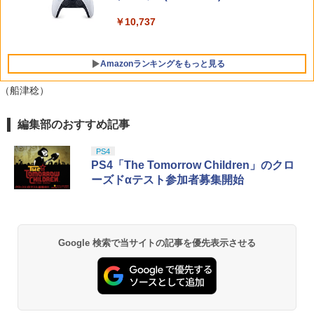
￥5,000
￥10,737
日本マイクロソフト 【Switch2】Minecr
5
aft [POT-P-ABZVA NSW2 マインクラフ
ト]
Amazonランキングをもっと見る
￥4,250
（船津稔）
編集部のおすすめ記事
【純正品】Xbox ワイヤレス コントロー
劇場版「鬼滅の刃」無限城編 第一章 猗
1
1
ラー + USB-C® ケーブル
窩座再来 通常版 [Blu-ray]
PS4
￥8,300
￥3,982
PS4「The Tomorrow Children」のクロ
ーズドαテスト参加者募集開始
【純正品】Xbox ワイヤレス コントロー
2
劇場版「鬼滅の刃」無限城編 第一章 猗
ラー (ロボット ホワイト)
2
窩座再来 通常版 [DVD]
Google 検索で当サイトの記事を優先表示させる
￥7,681
￥3,523
【純正品】Xbox ワイヤレス コントロー
3