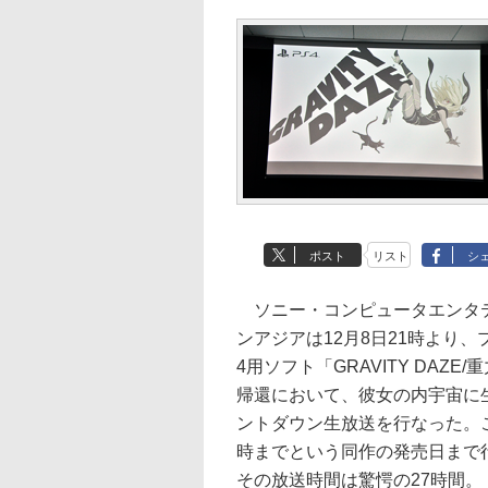
ポスト
リスト
シ
ソニー・コンピュータエンタ
ンアジアは12月8日21時より
4用ソフト「GRAVITY DAZE
帰還において、彼女の内宇宙に
ントダウン生放送を行なった。こ
時までという同作の発売日まで
その放送時間は驚愕の27時間。