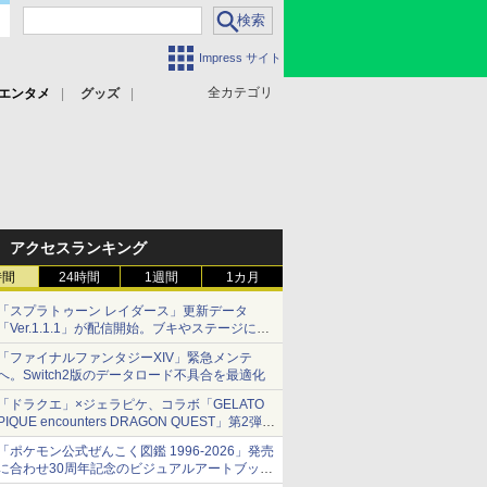
Impress サイト
全カテゴリ
エンタメ
グッズ
アクセスランキング
時間
24時間
1週間
1カ月
「スプラトゥーン レイダース」更新データ
「Ver.1.1.1」が配信開始。ブキやステージに関
する不具合を修正
「ファイナルファンタジーXIV」緊急メンテ
へ。Switch2版のデータロード不具合を最適化
「ドラクエ」×ジェラピケ、コラボ「GELATO
PIQUE encounters DRAGON QUEST」第2弾が
本日発売
「ポケモン公式ぜんこく図鑑 1996-2026」発売
アイスカップに入ったスライムやわたぼう、ベ
に合わせ30周年記念のビジュアルアートブック
ビーサタンなどがオリジナルアートで登場
3冊同時発売が決定