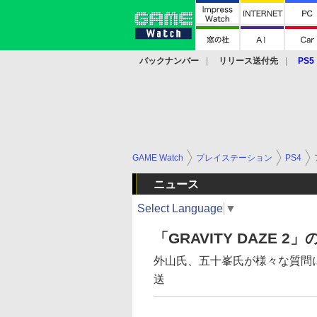
バックナンバー
リリース送付先
PS5
モバイル
eスポーツ
クラウド
PS
GAME Watch
プレイステーション
PS4
ニュース
Select Language
▼
「GRAVITY DAZE
外山氏、五十峯氏が様々な質問に答
送