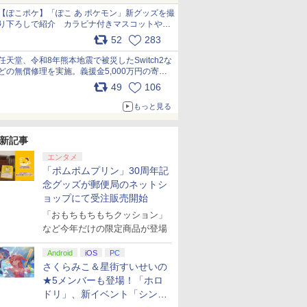
【ぽこポケ】「ぽこ あ ポケモン」新グッズを撮
り下ろしで紹介 カラビナ付きマスコットやス
クエアポーチが仲間入り
52
283
pic.x.com/XmVAgBxaW5
任天堂、令和8年熊本地震で被災したSwitch2な
どの無償修理を実施。義援金5,000万円の寄付
も発表 pic.x.com/BAYsMfUfUC
49
106
もっと見る
新記事
エンタメ
「ポムポムプリン」30周年記
念グッズが郵便局のネットシ
ョップにて受注販売開始
「おもちもちもちクッション」
など今年だけの限定商品が登場
Android
iOS
PC
さくらみこ＆星街すいせいの
★5メンバーも登場！「ホロ
ドリ」、新イベント「シンク