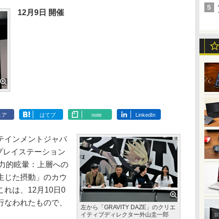
12月9日 開催
ェア
はてブ
note
LinkedIn
テインメントジャパ
、プレイステーション
/重力的眩暈：上層への
生じた摂動」のカウ
れは、12月10日0
行なわれたもので、
左から「GRAVITY DAZE」のクリエ
イティブディレクター外山圭一郎