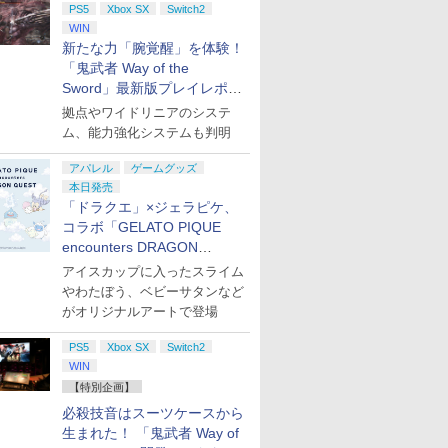
PS5
Xbox SX
Switch2
WIN
新たな力「腕覚醒」を体験！
「鬼武者 Way of the
Sword」最新版プレイレポー
ト
拠点やワイドリニアのシステ
ム、能力強化システムも判明
アパレル
ゲームグッズ
本日発売
「ドラクエ」×ジェラピケ、
コラボ「GELATO PIQUE
encounters DRAGON
QUEST」第2弾が本日発売
アイスカップに入ったスライム
やわたぼう、ベビーサタンなど
がオリジナルアートで登場
PS5
Xbox SX
Switch2
WIN
【特別企画】
必殺技音はスーツケースから
生まれた！ 「鬼武者 Way of