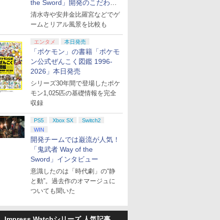
the Sword」開発のこだわり
を目撃！
清水寺や安井金比羅宮などでゲ
ームとリアル風景を比較も
エンタメ
本日発売
「ポケモン」の書籍「ポケモ
ン公式ぜんこく図鑑 1996-
2026」本日発売
シリーズ30年間で登場したポケ
モン1,025匹の基礎情報を完全
収録
PS5
Xbox SX
Switch2
WIN
開発チームでは巌流が人気！
「鬼武者 Way of the
Sword」インタビュー
意識したのは「時代劇」の“静
と動”。過去作のオマージュに
ついても聞いた
Impress Watchシリーズ 人気記事