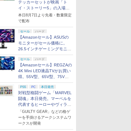
テッカーセットが映画「ト
イ・ストーリー5」の入場特
典として配布決定！
本日8月7日より先着・数量限定
で配布
セール
ハード
【Amazonセール】ASUSの
モニターがセール価格に。
26.5インチゲーミングモニタ
ー「ROG Strix OLED
セール
ハード
XG27ACDMS」限定モデルも
【Amazonセール】REGZAの
お買い得
4K Mini LED液晶TVがお買い
得。55V型、65V型、75V型
の2026年モデルがラインナ
PS5
PC
本日発売
ップ
対戦型格闘ゲーム「MARVEL
闘魂」本日発売。マーベルを
代表するヒーローやヴィラン
たちが登場
「GUILTY GEAR」などの格ゲ
ーを手掛けるアークシステムワ
ークスが開発