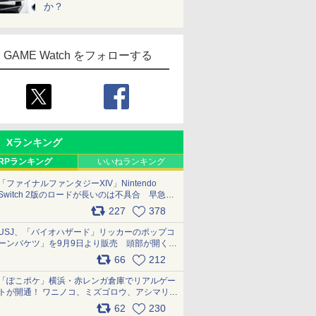
か？
GAME Watch をフォローする
Xランキング
RPランキング
いいねランキング
「ファイナルファンタジーXIV」Nintendo
Switch 2版のロードが長いのは不具合 早急に
アップデートできるよう対応中
227
378
pic.x.com/s9S3nRCAGa
USJ、「バイオハザード」リッカーのポップコ
ーンバケツ」を9月9日より販売 頭部が開く仕
組み。味は恐怖を堪のう「味噌フレーバー」
66
212
pic.x.com/81MuXGahVM
「ぽこポケ」横浜・赤レンガ倉庫でリアルゲー
トが開通！ ワニノコ、ミズゴロウ、アシマリ登
場シーンをレポート pic.x.com/LDgEByVl6D
62
230