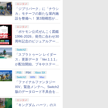
ロする夏のスパークル」がス
エンタメ
タート
「ジブリパーク」に「ナウシ
カ」モチーフの新たな屋内施
設を整備へ！ 第3期構想が公
開
エンタメ
「ポケモン公式ぜんこく図鑑
1996-2026」発売に合わせ30
周年記念のビジュアルアート
ブック3冊同時発売が決定
Switch2
「スプラトゥーン レイダー
ス」更新データ「Ver.1.1.1」
が配信開始。ブキやステージ
に関する不具合を修正
PS5
PS4
Xbox SX
Switch2
WIN
Mac
「ファイナルファンタジー
XIV」緊急メンテへ。Switch2
版のデータロード不具合を最
適化
エンタメ
「キングダム ハーツ」のス