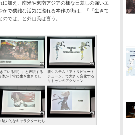
れに加え、南米や東南アジアの様な日差しの強いエ
やかで猥雑な活気に溢れる本作の街は、「『生きて
なのでは」と外山氏は言う。
（生きている街）」と表現する
新システム「アトリビュート
自体が非常に生き生きとし
チューン」で大きく変化する
キトゥンのアクション
登場する魅力的なキャラクターたち