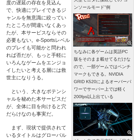
度の遅延の存在を見込ん
ンソールモード”例
で、快適にプレイできるジ
ャンルを無意識に絞ってい
たところが間違いなくあっ
たが、本サービスならその
必要もない。e-Sportsレベル
のプレイも可能かと問われ
ちなみに各ゲームは英語PC
れば否だが、もっと手軽に
版をそのまま載せてるだけな
いろんなゲームをエンジョ
ので、一部ゲームではベンチ
イしたいと考える層には救
マークもできる。NVIDIA
世主になりうる。
GRID K520によるオーバーパ
ワーでサーバー上では軽く
という、大きなポテンシ
200fps以上出ている
ャルを秘めた本サービスだ
が、全体に目を向けると穴
だらけなのも事実だ。
まず、現状で提供されて
いるタイトルはグローバル