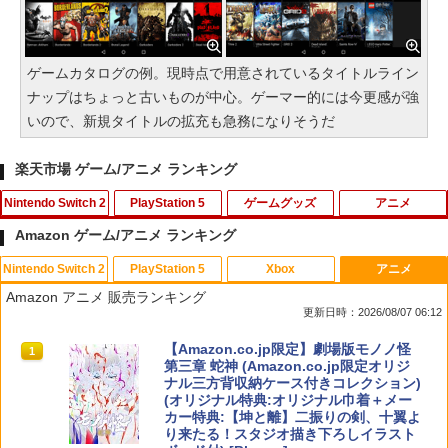
ゲームカタログの例。現時点で用意されているタイトルライン
ナップはちょっと古いものが中心。ゲーマー的には今更感が強
いので、新規タイトルの拡充も急務になりそうだ
楽天市場 ゲーム/アニメ ランキング
Nintendo Switch 2
PlayStation 5
ゲームグッズ
アニメ
Amazon ゲーム/アニメ ランキング
Nintendo Switch 2
PlayStation 5
Xbox
アニメ
【7週連続1位】inklink公式 Switch / Sw
PS5 コントローラー カバー PS5 コント
【中古】ナイトメアー・ビフォア・クリ
1
1
1
Amazon アニメ 販売ランキング
itch2 コントローラー 最新モデル 最新フ
ローラー 本体 保護 PS5 コントローラー
ス…コレクターズEDデジタルリマスター
更新日時：2026/08/07 06:12
ァームウェア プロコン プロコン2 プロコ
ケース PlayStation5 プレステ5 プレイ
版 【ブルーレイ】／クリス・サランドン
ントローラー スイッチ2 スイッチ Switc
ステーション5 コントローラー カバー 滑
ブルーレイ／海外アニメ・定番スタジオ
スプラトゥーン レイダース|オンライン
PlayStation 5 デジタル・エディション
【純正品】Xbox ワイヤレス コントロー
【Amazon.co.jp限定】劇場版モノノ怪
h コントローラー ワイヤレスコントロー
り止め 汚れ防止 耐衝撃 簡単装着 ソフト
1
1
1
1
コード版
日本語専用 Console Language: Japan
ラー + USB-C® ケーブル
第三章 蛇神 (Amazon.co.jp限定オリジ
ラー 連射機能 ワイヤレス switch2コン
ケース ソフトカバー シリコン素材 スキ
￥540
ese only (CFI-2200B01)
ナル三方背収納ケース付きコレクション)
トローラ Switch2コントローラー
ン アクセサリー 送料無料
(オリジナル特典:オリジナル巾着＋メー
￥5,832
￥8,300
カー特典:【坤と離】二振りの剣、十翼よ
￥55,000
￥2,960
￥880
り来たる！スタジオ描き下ろしイラスト
【中古】Mr．インクレディブル 【ブル
2