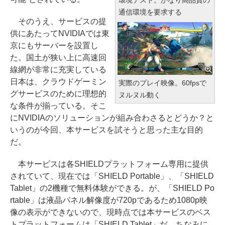
通信環境を要求する
そのうえ、サービスの提
供にあたってNVIDIAでは東
京にもサーバーを設置し
た。国土が狭い上に高速回
線網が非常に充実している
日本は、クラウドゲーミン
実際のプレイ映像。60fpsで
グサービスのために理想的
ヌルヌル動く
な条件が揃っている。そこ
にNVIDIAのソリューションが組み合わさるとどうか？と
いうのが今回、本サービスを試そうと思った主な目的
だ。
本サービスは各SHIELDプラットフォーム専用に提供
されていて、現在では「SHIELD Portable」、「SHIELD
Tablet」の2機種で無料体験ができる。が、「SHIELD Po
rtable」は液晶パネル解像度が720pであるため1080p映
像の表示ができないので、現時点では本サービスのベス
トプラットフォームは「SHIELD Tablet」だ。ちなみに