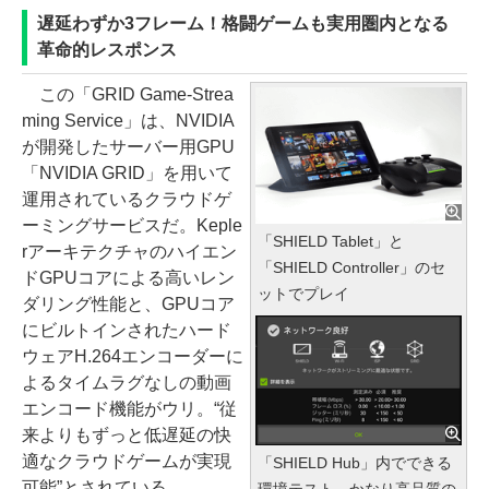
遅延わずか3フレーム！格闘ゲームも実用圏内となる
革命的レスポンス
この「GRID Game-Strea
ming Service」は、NVIDIA
が開発したサーバー用GPU
「NVIDIA GRID」を用いて
運用されているクラウドゲ
ーミングサービスだ。Keple
「SHIELD Tablet」と
rアーキテクチャのハイエン
「SHIELD Controller」のセ
ドGPUコアによる高いレン
ットでプレイ
ダリング性能と、GPUコア
にビルトインされたハード
ウェアH.264エンコーダーに
よるタイムラグなしの動画
エンコード機能がウリ。“従
来よりもずっと低遅延の快
適なクラウドゲームが実現
「SHIELD Hub」内でできる
可能”とされている。
環境テスト。かなり高品質の