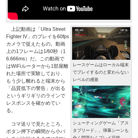
上記動画は「Ultra Street
Fighter IV」のプレイを60fps
カメラで捉えたもの。動画
上の1フレームは1/60秒（1
6.666ms）だ。この動画で
レースゲームはローカル端末
はWiFiルーターから1部屋離
でプレイするのと変わらない
れた場所で実験しており、
レベルの感覚
もう少し離れると端末から
「品質低下の警告」が出る
というギリギリのラインで
レスポンスを確かめてい
る。
シューティングゲーム「アス
コマ送りで見たところ、
タブリード」。弾幕シーンも
ボタン押下の瞬間から小パ
全く問題なくプレイ可能