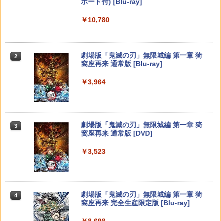
ボード付) [Blu-ray]
ーレイ】／クレイグ・T・ネルソンブル
Xbox プリペイドカード 5,000円 デジタ
ーレイ／海外アニメ・定番スタジオ
2
￥10,780
スプラトゥーン レイダース -Switch2
Beast of Reincarnation -PS5 【特典】
ルコード 【旧 Xbox ギフトカード】 [オ
2
【顧客満足度98.3%】 Switch2 ケース
PS5 縦置きスタンド PlayStation5 / PS5
2
2
2
プロダクトコード 封入
ンラインコード]
大容量 Switch2/Switch通常モデル/Swit
Slim / PS5 Pro 用 縦置き スタンド 円形
￥681
￥6,455
ch lite/Switch 有機ELモテルに対応 収納
安定感UP ブラック ブルー シルバー グ
バッグ 防水 防塵 耐衝撃 持ち運び便利 ポ
レー ゲームアクセサリー ◇ALW-P5216
￥7,286
￥5,000
劇場版「鬼滅の刃」無限城編 第一章 猗
ーチ スタンド/コントローラー/カード/ド
【メール便】 | プレーステーション プレ
2
窩座再来 通常版 [Blu-ray]
ックなど収納可能 カバー 収納ボックス
イステーション プレステ プレステ5 プレ
【中古】白雪姫 ダイヤモンド・コレクシ
3
イステーション5 スタンド 収納
ョン 【ブルーレイ】／アドリアナ・カセ
￥3,964
￥2,880
【純正品】Xbox ワイヤレス コントロー
ロッティブルーレイ／海外アニメ・定番
3
Nintendo Switch 2(日本語・国内専用)
￥1,380
【純正品】ディスクドライブ(CFI-ZDD1
3
ラー (ロボット ホワイト)
3
スタジオ
J) PlayStation 5
￥55,871
￥7,681
￥987
￥11,849
【正規品】Mumba 収納バッグ Nintend
3
劇場版「鬼滅の刃」無限城編 第一章 猗
3
o Switch2対応 2025 防水 防塵 耐衝撃
エイムアップリング FPS EVOgames 日
3
窩座再来 通常版 [DVD]
大容量 ストラップ付き 便利 保護 軽量 ス
本製 天然ゴム 6個セット PS5 PS4 Switc
イッチ 2用 アクセサリー ケース Plus Ca
h プロコン PC コントローラー用 エイム
【純正品】Xbox 充電式バッテリー + US
【中古】塔の上のラプンツェル 3D スー
4
4
￥3,523
rrycase【送料無料】【メール便】3層収
アシスト リング スポンジ リコイル制御
【純正品】DualSense ワイヤレスコン
B-C ケーブル
ニンテンドープリペイド番号 9000円|オ
4
パー・セット 【ブルーレイ】／中川翔子
4
納バッグ（Pro set）
操作性向上 ゲーミング
トローラー ミッドナイト ブラック(CFI-
ンラインコード版
ブルーレイ／海外アニメ・定番スタジオ
ZCT2J01)
￥2,618
￥4,199
￥1,980
￥9,000
￥1,199
￥10,737
劇場版「鬼滅の刃」無限城編 第一章 猗
4
窩座再来 完全生産限定版 [Blu-ray]
スーパーボンバーマン コレクション Nin
グランツーリスモ7 PS5版
【純正品】Xbox ワイヤレス コントロー
4
4
ニンテンドープリペイド番号 5000円|オ
5
【中古】魔女の宅急便 ブルーレイディス
5
5
￥8,698