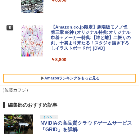
tendo Switch 2 Edition
【純正品】DualSense ワイヤレスコン
ラー (カーボンブラック)
ンラインコード版
5
ク 【レンタル落ち】
￥3,779
トローラー(CFI-ZCT2J)
￥5,920
￥8,020
￥5,000
￥3,002
￥10,737
【Amazon.co.jp限定】劇場版モノノ怪
5
第三章 蛇神 (オリジナル特典:オリジナル
巾着＋メーカー特典:【坤と離】二振りの
オービタルズ Orbitals
【特典】クライムライト／CRYMELIGH
5
5
剣、十翼より来たる！スタジオ描き下ろ
T PS5版(【予約外付特典】DLC2種セ
しイラストボード付) [DVD]
ット（アクセサリー「涙の理念」、アク
￥6,281
セサリー「はなまるじるし」 ）)
￥8,800
￥3,852
Amazonランキングをもっと見る
（佐藤カフジ）
編集部のおすすめ記事
イベント
NVIDIAの高品質クラウドゲームサービス
「GRID」を詳解