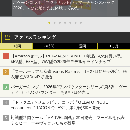
ポケモンコラボ「マクドナルドのサマーチャンスバッグ
2026」をひと足お先に体験してみた！
●
●
●
●
●
●
●
アクセスランキング
1時間
24時間
1週間
1カ月
【Amazonセール】REGZAの4K Mini LED液晶TVがお買い得。
55V型、65V型、75V型の2026年モデルがラインナップ
「スーパーリアル麻雀 Venus Returns」8月27日に発売決定。脱
衣麻雀が3D×VRで復活
発売から2週間は20%オフになるセールが実施
バーガーキング、2026年“ワンパウンダーシリーズ”第3弾「ダー
ティ ザ・ワンパウンダー」を8月7日発売
「特製ガーリックマヨソース」を使用した超大型チーズバーガー
「ドラクエ」×ジェラピケ、コラボ「GELATO PIQUE
encounters DRAGON QUEST」第2弾が本日発売
アイスカップに入ったスライムやわたぼう、ベビーサタンなどが
対戦型格闘ゲーム「MARVEL闘魂」本日発売。マーベルを代表
オリジナルアートで登場
するヒーローやヴィランたちが登場
「GUILTY GEAR」などの格ゲーを手掛けるアークシステムワー