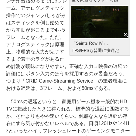
ンチが出始めるまでに3フレ
ーム、アナログスティック
操作でのジャンプ/しゃがみ
はスティックを倒し始めて
から初動が起こるまで4～5
フレームとなった。ただ、
「Saints Row IV」。
アナログスティックは原理
TPS/FPSも普通に快適だ
上、物理的な入力が完了す
るまで若干のラグがあるた
め計測が曖昧になりやすい。正確な入力→映像の遅延の
評価にはボタン入力のほうを採用するのが妥当だろう。
つまり「GRID Game-Streaming Service」の筆者環境に
おける遅延は、3フレーム、およそ50msである。
50msの遅延というと、家庭用ゲーム機を一般的なHD
TVに接続したときに得られる、標準的な遅延に匹敵する
か、それよりもやや速いくらい。鈍感な人なら遅延の存
在にすら気が付かないレベルである。日頃120Hzや144H
zといったハイリフレッシュレートのゲーミングモニター