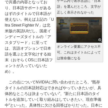
ゲーム内で表示言語に「日本
で共通の内容となってお
語」を選んだところ、文字が
り、日本語サポートがある
正しく表示されなかった
はずのタイトルで日本語が
使えない。例えば上記の「U
ltra Street Fighter IV」は北
米版の英語UIだし、国産イ
ンディーズタイトルの「ア
スタブリード」に至って
オンライン要素にアクセス不
は、言語オプションで日本
可。これはタイトルによって
語を選ぶと文字化けする始
は致命傷になる
末（おそらくOSに日本語フ
ォントが入っていないた
め）。
この点についてNVIDIAに問い合わせたところ、“既存
タイトルの日本語対応はできればやっていきたいが、具
体的なところは決まっていない”、“新たに日本語のタイ
トルを追加していく取り組みはしていきたい、現在準備
中”といった、具体性に欠ける回答ばかりだった。日本に