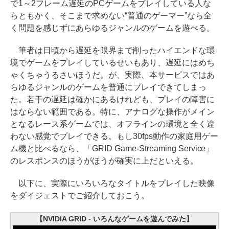
で1～2フレーム遅延のPCゲームをプレイしている人な
らともかく、そこまで求めない“普通のゲーマー”なら全
く問題を感じずにあらゆるジャンルのゲームを遊べる。
筆者は日頃から遅延を限界まで削ったハイエンドな環
境でゲームをプレイしているせいもあり、遅延にはめち
ゃくちゃうるさいほうだ。が、実際、本サービスではあ
らゆるジャンルのゲームを普通にプレイできてしまっ
た。若干の遅延は確かにあるけれども、プレイの障害に
はならない範囲である。特に、アナログな操作がメイン
となるレース系ゲームでは、オフラインの環境と全く違
わない感覚でプレイできる。もし30fps動作の家庭用ゲー
ム機と比べるなら、「GRID Game-Streaming Service」
のレスポンスのほうがほうが確実に上だといえる。
以下に、実際にいろいろなタイトルをプレイした映像
をダイジェストでご紹介しておこう。
【NVIDIA GRID - いろんなゲームを遊んでみた】