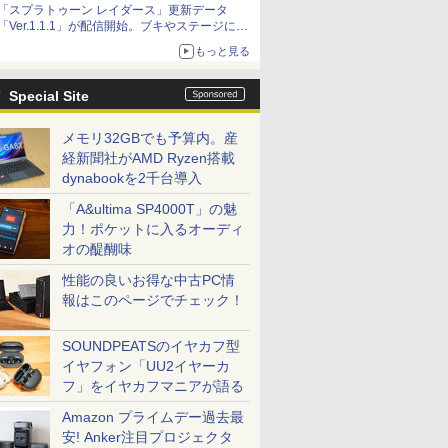
「スプラトゥーン レイダース」更新データ
「Ver.1.1.1」が配信開始。ブキやステージに関
する不具合を修正
もっと見る
Special Site
メモリ32GBでも予算内。産
経新聞社がAMD Ryzen搭載
dynabookを2千台導入
「A&ultima SP4000T」の魅
力！ポケットに入るオーディ
オの醍醐味
性能の良いお得な中古PC情
報はこのページでチェック！
SOUNDPEATSのイヤカフ型
イヤフォン「UU2イヤーカ
フ」をイヤカフマニアが語る
Amazon プライムデー過去最
安! Anker注目プロジェクタ