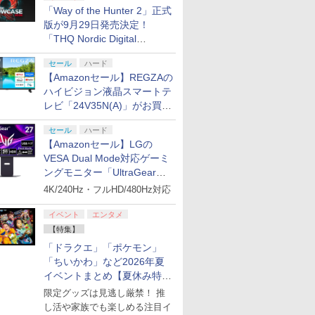
「Way of the Hunter 2」正式
版が9月29日発売決定！
「THQ Nordic Digital
Showcase 2026」まとめ
セール
ハード
【Amazonセール】REGZAの
ハイビジョン液晶スマートテ
レビ「24V35N(A)」がお買い
得！
セール
ハード
【Amazonセール】LGの
VESA Dual Mode対応ゲーミ
ングモニター「UltraGear
27G850A-B」がお買い得！
4K/240Hz・フルHD/480Hz対応
イベント
エンタメ
【特集】
「ドラクエ」「ポケモン」
「ちいかわ」など2026年夏
イベントまとめ【夏休み特
集】
限定グッズは見逃し厳禁！ 推
し活や家族でも楽しめる注目イ