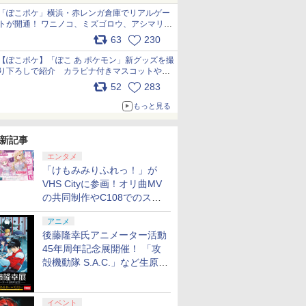
「ぽこポケ」横浜・赤レンガ倉庫でリアルゲー
トが開通！ ワニノコ、ミズゴロウ、アシマリ登
場シーンをレポート pic.x.com/LDgEByVl6D
63
230
【ぽこポケ】「ぽこ あ ポケモン」新グッズを撮
り下ろしで紹介 カラビナ付きマスコットやス
クエアポーチが仲間入り
52
283
pic.x.com/XmVAgBxaW5
もっと見る
新記事
エンタメ
「けもみみりふれっ！」が
VHS Cityに参画！オリ曲MV
の共同制作やC108でのスペ
シャルコラボ広告を掲出
アニメ
後藤隆幸氏アニメーター活動
45年周年記念展開催！ 「攻
殻機動隊 S.A.C.」など生原
画、総作画監督修正が展示
イベント