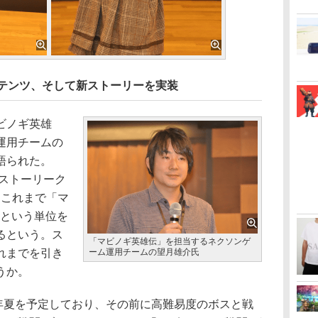
ンテンツ、そして新ストーリーを実装
ビノギ英雄
運用チームの
語られた。
いストーリーク
。これまで「マ
」という単位を
るという。ス
「マビノギ英雄伝」を担当するネクソンゲ
れまでを引き
ーム運用チームの望月雄介氏
うか。
15年夏を予定しており、その前に高難易度のボスと戦