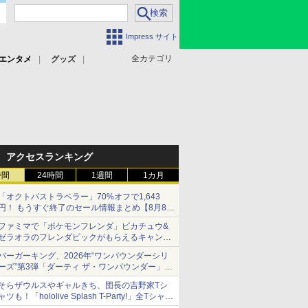
Impress サイト
全カテゴリ
エンタメ
グッズ
アクセスランキング
時間
24時間
1週間
1カ月
「オクトパストラベラー」70%オフで1,643
円！ もうすぐ終了のセール情報まとめ【8月8日
更新】
ファミマで「ポケモンフレンダ」ピカチュウ&
ニンテンドーeショップでは「大神 絶景版」が
ゼラオラのフレンダピックがもらえるキャンペ
67%オフで990円
ーン開催！
バーガーキング、2026年“ワンパウンダーシリ
ーズ”第3弾「ダーティ ザ・ワンパウンダー」を
8月7日発売
そらザウルスやギャルきち、団長の吉野家Tシ
「特製ガーリックマヨソース」を使用した超大
ャツも！「hololive Splash T-Party!」全Tシャツ
型チーズバーガー
ラインナップ公開＆オンライン販売開始