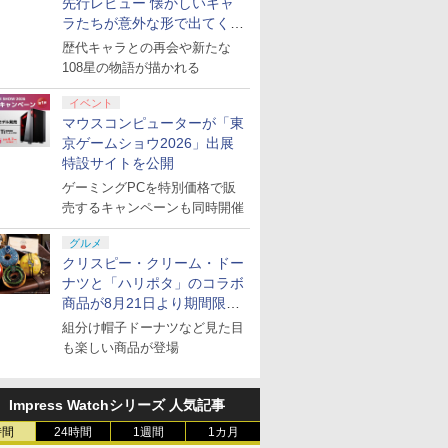
先行レビュー 懐かしいキャ
ラたちが意外な形で出てくる
シリーズ完全新作！
歴代キャラとの再会や新たな
108星の物語が描かれる
イベント
マウスコンピューターが「東
京ゲームショウ2026」出展
特設サイトを公開
ゲーミングPCを特別価格で販
売するキャンペーンも同時開催
グルメ
クリスピー・クリーム・ドー
ナツと「ハリポタ」のコラボ
商品が8月21日より期間限定
で発売
組分け帽子ドーナツなど見た目
も楽しい商品が登場
Impress Watchシリーズ 人気記事
時間
24時間
1週間
1カ月