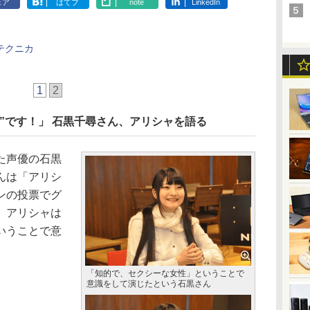
ェア
はてブ
note
LinkedIn
テクニカ
1
2
”です！」 石黒千尋さん、アリシャを語る
た声優の石黒
んは「アリシ
ンの投票でグ
。アリシャは
いうことで意
「知的で、セクシーな女性」ということで
意識をして演じたという石黒さん