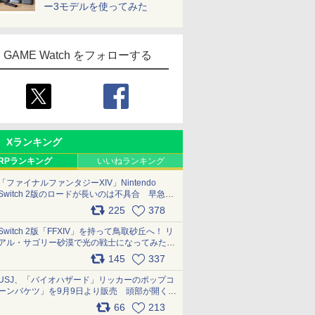
ー3モデルを使ってみた
GAME Watch をフォローする
Xランキング
RPランキング
いいねランキング
「ファイナルファンタジーXIV」Nintendo
Switch 2版のロードが長いのは不具合 早急に
アップデートできるよう対応中
225
378
pic.x.com/s9S3nRCAGa
Switch 2版「FFXIV」を持って鳥取砂丘へ！ リ
アル・サゴリー砂漠で光の戦士になってみた
pic.x.com/qyOfL2uv1n
145
337
USJ、「バイオハザード」リッカーのポップコ
ーンバケツ」を9月9日より販売 頭部が開く仕
組み。味は恐怖を堪のう「味噌フレーバー」
66
213
pic.x.com/81MuXGahVM