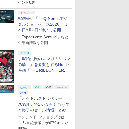
ベント8選
イベント
配信番組「THQ Nordicデジ
タルショーケース2026」は
本日8月8日4時より公開！
「Expeditions: Samurai」など
の最新情報を公開
アニメ
手塚治虫氏のマンガ「リボン
の騎士」を原案とするNetflix
映画「THE RIBBON HERO
リボンヒーロー」本日配信開
始
セール
PS5
PS4
Switch2
WIN
「オクトパストラベラー」
70%オフで1,643円！ もうす
ぐ終了のセール情報まとめ
【8月8日更新】
ニンテンドーeショップでは
「大神 絶景版」が67%オフで
990円