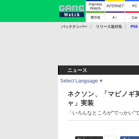
バックナンバー
リリース送付先
PS5
モバイル
eスポーツ
クラウド
PS
ニュース
Select Language
▼
ネクソン、「マビノギ
ャ」実装
「いろんなところが“でっかい”