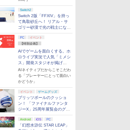
Switch2
Switch 2版「FFXIV」を持っ
て鳥取砂丘へ！ リアル・サ
ゴリー砂漠で光の戦士になっ
てみた
PC
イベント
【特別企画】
AIでゲームを面白くする。ホ
ロライブ実況で人気「ミメシ
ス」開発スタジオが掲げ
る“AI活用の信念”とは？【講
AIネイティブだからこそこだわ
演レポート】
る「プレーヤーにとって面白い
かどうか」
イベント
ゲームグッズ
ブリッツボールのクッショ
ン！ 「ファイナルファンタ
ジーX」25周年展覧会のグッ
ズ情報が公開
Android
iOS
PC
「幻想水滸伝 STAR LEAP」