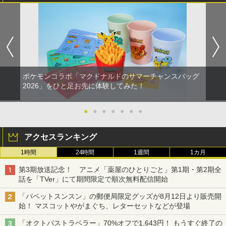
ポケモンコラボ「マクドナルドのサマーチャンスバッグ
2026」をひと足お先に体験してみた！
●
●
●
●
●
●
●
アクセスランキング
1時間
24時間
1週間
1カ月
第3期放送記念！ アニメ「薬屋のひとりごと」第1期・第2期全
話を「TVer」にて期間限定で順次無料配信開始
「パペットスンスン」の郵便局限定グッズが8月12日より販売開
始！ マスコットやがまぐち、レターセットなどが登場
「オクトパストラベラー」70%オフで1,643円！ もうすぐ終了の