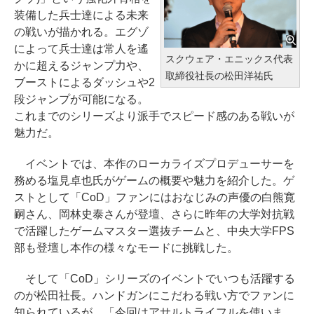
装備した兵士達による未来
の戦いが描かれる。エグゾ
によって兵士達は常人を遙
スクウェア・エニックス代表
かに超えるジャンプ力や、
取締役社長の松田洋祐氏
ブーストによるダッシュや2
段ジャンプが可能になる。
これまでのシリーズより派手でスピード感のある戦いが
魅力だ。
イベントでは、本作のローカライズプロデューサーを
務める塩見卓也氏がゲームの概要や魅力を紹介した。ゲ
ストとして「CoD」ファンにはおなじみの声優の白熊寛
嗣さん、岡林史泰さんが登壇、さらに昨年の大学対抗戦
で活躍したゲームマスター選抜チームと、中央大学FPS
部も登壇し本作の様々なモードに挑戦した。
そして「CoD」シリーズのイベントでいつも活躍する
のが松田社長。ハンドガンにこだわる戦い方でファンに
知られているが、「今回はアサルトライフルを使いま