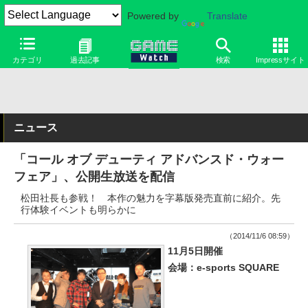
Powered by
Translate
カテゴリ
過去記事
検索
Impressサイト
ニュース
「コール オブ デューティ アドバンスド・ウォー
フェア」、公開生放送を配信
松田社長も参戦！ 本作の魅力を字幕版発売直前に紹介。先
行体験イベントも明らかに
（2014/11/6 08:59）
11月5日開催
会場：e-sports SQUARE