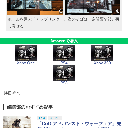
ボールを運ぶ「アップリンク」。海のそばは一定間隔で波が押
し寄せる
Amazonで購入
Xbox One
PS4
Xbox 360
PS3
（勝田哲也）
編集部のおすすめ記事
PS4
X ONE
「CoD アドバンスド・ウォーフェア」先