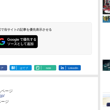
ダ
イ
無
Nintendo Switch 2(日
【純正品】ディスクド
【純正品】Xbox ワイ
【Amazon.co.jp限
ニンテンドープリペイ
【純正品】DualSense
【純正品】Xbox 充電
劇場版「鬼滅の刃」無
ニンテンドープリペイ
【純正品】DualSense
【国内正規品】
【Amazon.co.jp限
ニンテンドー
プレイステー
【純正品】Xbox
『映画 ラブ
ー
座再
本語・国内専用)
ライブ(CFI-ZDD1J)
ヤレス コントローラー
定】劇場版モノノ怪 第
ド番号 9000円|オンラ
ワイヤレスコントロー
式バッテリー + USB-C
限城編 第一章 猗窩座
ド番号 5000円|オンラ
ワイヤレスコントロー
Thrustmaster スラス
定】劇場版モノノ怪 第
ド番号 1000
トアチケット 10
ワイヤレス 
ノ空女学院ス
コ
PlayStation 5
(カーボンブラック)
三章 蛇神
インコード版
ラー ミッドナイト ブ
ケーブル
再来 完全生産限定版
インコード版
ラー(CFI-ZCT2J)
トマスター TH8S シフ
三章 蛇神 (オリジナル
インコード版
オンラインコ
ラー Series 2
イドルクラブ B
￥55,491
(Amazon.co.jp限定オ
ラック(CFI-ZCT2J01)
[Blu-ray]
ター - PC、PS4、
特典:オリジナル巾着＋
Edition (ホ
Garden Part
￥11,980
￥8,020
￥10,780
￥9,000
￥10,737
￥2,618
￥8,698
￥5,000
￥10,737
￥14,141
￥8,800
￥1,000
￥10,000
￥18,500
￥8,589
リジナル三方背収納ケ
PS5、PS5 Pro、Xbox
メーカー特典:【坤と
ray（特装限
ース付きコレクション)
One、Xbox Series X|S
離】二振りの剣、十翼
(オリジナル特典:オリ
対応の高精度 H パター
より来たる！スタジオ
 検索で当サイトの記事を優先表示させる
ジナル巾着＋メーカー
ン シフター
描き下ろしイラストボ
特典:【坤と離】二振り
ード付) [DVD]
の剣、十翼より来た
る！スタジオ描き下ろ
しイラストボード付)
[Blu-ray]
ェア
はてブ
note
LinkedIn
ムページ
jp/
ページ