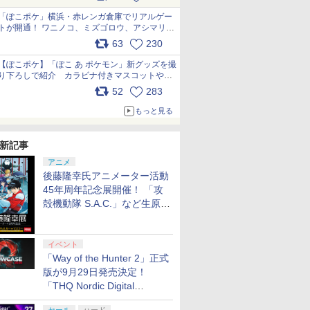
pic.x.com/81MuXGahVM
「ぽこポケ」横浜・赤レンガ倉庫でリアルゲー
トが開通！ ワニノコ、ミズゴロウ、アシマリ登
場シーンをレポート pic.x.com/LDgEByVl6D
63
230
【ぽこポケ】「ぽこ あ ポケモン」新グッズを撮
り下ろしで紹介 カラビナ付きマスコットやス
クエアポーチが仲間入り
52
283
pic.x.com/XmVAgBxaW5
もっと見る
新記事
アニメ
後藤隆幸氏アニメーター活動
45年周年記念展開催！ 「攻
殻機動隊 S.A.C.」など生原
画、総作画監督修正が展示
イベント
「Way of the Hunter 2」正式
7
7
7
2
8
8
8
9
9
9
3
10
10
10
版が9月29日発売決定！
「THQ Nordic Digital
Showcase 2026」まとめ