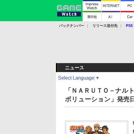
バックナンバー
リリース送付先
PS5
モバイル
eスポーツ
クラウド
PS
ニュース
Select Language
▼
「ＮＡＲＵＴＯ－ナルト
ボリューション」発売