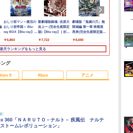
倍
ケ
料【BRICK game テトリ
任天堂 【Switch2】ス
【大容量】SILENT
おしり前マン～復活の
【ダイヤ・プラチナ会
プロフリーク V2 凹凸
新劇場版銀魂 -吉原大
[Switch 2] ぽこ あ ポケモン エキスパ
Nintendo Switch 2 ゼ
【レビュー評価上昇
劇場版「鬼滅の刃」無
【楽天ブック
＼10％OFF
【中古】桃太
【楽天ブック
中
期
編
ビッグ ゲーム機】ゲームウォッ
プラトゥーン レイダー
HILL f PS5対応
おしり前帝国～ Blu-
員様限定！エントリー
型 NIRU 白黒 PRO
炎上ー (完全生産限定
ンションパス（ダウンロード版）
ノブレイド ディフィニ
中】 新型 PS5 Slim /
限城編 第一章 猗窩座
典+特典】真
PS5用 冷却
着特典+先着
￥546
キ
通
ゲーム レトロゲーム 景品 粗
ス [BEE-P-AADLA
LIP1708 互換 バッテリ
ray BOX【Blu-ray】 [
でポイント10倍！】
FREAK V2 NIRU監修
版)【Blu-ray】 [ 杉田
※3,200ポイントまでご利用可
ティブ・エディション
PS5 Pro 冷却ファン
再来(完全生産限定版)
2 with 猛将伝
リングファン
場版銀魂 -吉
ニ
携帯 暇つぶし 液晶 高齢者
NSW2 スプラトゥ-ン
ー【PSE基準検品】ワ
谷口崇 ]
【メール便発送】【新
モデル PS5 PS4 NS
智和 ]
Nintendo Switch 2
PS5スリム用 冷却ファ
【Blu-ray】 [ 吾峠呼世
Remastered
USBクーラー
ー (完全生産
80
￥6,700
￥1,780
￥6,864
￥6,750
￥2,190
￥7,722
￥4,400
￥6,820
￥2,580
￥8,690
￥7,480
￥2,680
￥9,900
 簡単 シンプル 単3電池 ミニ
レイダ-ス]
イヤレスコントローラ
品】任天堂 Nintendo
pro凸型凹型 FPS 無段
Edition[任天堂]【送料
ン 自動温度検出 3段階
晴 ]
版(呂布のマ
自動冷却ファ
【Blu-ray】
ム 大きい GAME ポータブ
ー SONY対応 ロワジャ
Switch 2 ゲームソフト
階高さ調節 profreek
無料】《発売済・在庫
風速調整 LEDライト
+【早期購入
ァン 急速冷却
きおろしイラ
楽天ランキングをもっと見る
ボケ防止 携帯ゲーム レトロゲ
パン アストロボット
スプラトゥーン レイダ
PS4 PS5 nintendo
品》
USB付き 低騒音 急速
「赤兎鐙『真
着簡単 排熱 
トートバッグ
 ブロックくずし
Destiny 2
ース
switchプロコン対応
冷却 放熱 プレステ5ス
双2』レトロ
USBポート 
伏兎)+描きお
【定形外郵便のみ送料
リム用 ディスク/デジ
DLC)
耐久性 プレ
キャラステッカー
キング
無料】しまリス堂※箱
タル版対応 PS5 周辺機
ョン5対応 デ
田智和 ]
壊れによる返品交換は
器 PS5 Pro 新型PS5
デジタル版の
tion 5
Xbox
アニメ
お受けできません
応
3
3
3
3
4
4
4
4
5
5
5
5
6
6
6
6
0
Xbox 360「ＮＡＲＵＴＯ－ナルト－ 疾風伝 ナルテ
ストームレボリューション」