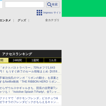
Impress サイト
全カテゴリ
エンタメ
グッズ
アクセスランキング
時間
24時間
1週間
1カ月
「オクトパストラベラー」70%オフで1,643
円！ もうすぐ終了のセール情報まとめ【8月8日
更新】
手塚治虫氏のマンガ「リボンの騎士」を原案と
ニンテンドーeショップでは「大神 絶景版」が
するNetflix映画「THE RIBBON HERO リボンヒ
67%オフで990円
ーロー」本日配信開始
そらザウルスやギャルきち、団長の吉野家Tシ
ャツも！「hololive Splash T-Party!」全Tシャツ
ラインナップ公開＆オンライン販売開始
ファミマで「ポケモンフレンダ」ピカチュウ&
ゼラオラのフレンダピックがもらえるキャンペ
ーン開催！