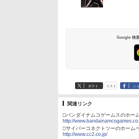
テンドープリペイ
イステーション ス
eSir G7 SE 有線
トよ永遠に
ニンテンドープリペイ
【Amazon.co.jp限
8BitDo M30 Xboxシリ
【Amazon.co.jp限
スプラトゥーン レイダ
PlayStation 5 デジタ
【純正品】Xbox ワイ
劇場版「鬼滅の刃」無
スプラトゥーン レイ
Beast of
【純正品】Xbox ワ
劇場版「鬼滅の刃」
号 2000円|オンラ
チケット 15,000円
ムコントローラー
EL3199 7 [Blu-
ド番号 3000円|オンラ
定】 Logicool G ハン
ーズX | S、Xbox
定】劇場版「僕の心の
ース|オンラインコード
ル・エディション 日本
ヤレス コントローラー
限城編 第一章 猗窩座再
ース -Switch2
Reincarnation -PS5
ヤレス コントローラ
限城編 第一章 猗窩
コード版
ンラインコード版
X Series X|S
インコード版
コン G923 グランツー
One、およびWindows
ヤバイやつ」 Blu-
版
語専用 Console
+ USB-C® ケーブル
来 通常版 [Blu-ray]
【特典】プロダクト
(ロボット ホワイト)
来 通常版 [DVD]
￥6,446
X One Windows
リスモ7 Forza
の有線コントローラー
ray（Amazon.co.jp特
Language: Japanese
ード 封入
000
,000
499
760
￥3,000
￥38,800
￥4,590
￥8,800
￥5,832
￥55,000
￥8,300
￥3,982
￥7,286
￥7,681
￥3,523
/11用 PCコントロー
Horizon 6 G923d
6ボタンレイアウト - 正
典：Blu-rayスリーブケ
only (CFI-2200B01)
ゲームパッド ホー
式にライセンスされて
ース） [Blu-ray]
フェクトスティッ
います
Google
3.5mmオーディオ
ック付き
ポスト
リスト
シ
関連リンク
□バンダイナムコゲームスのホー
http://www.bandainamcogames.co.
□サイバーコネクトツーのホーム
http://www.cc2.co.jp/