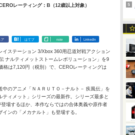
CEROレーティング：B（12歳以上対象）
ェア
はてブ
note
LinkedIn
テーション 3/Xbox 360用忍道対戦アクション
伝 ナルティメットストームレボリューション」を9
格は7,120円（税別）で、CEROレーティングは
中のアニメ「ＮＡＲＵＴＯ－ナルト－ 疾風伝」を
ルティメット」シリーズの最新作。シリーズ最多と
ーが登場するほか、本作ならではの合体奥義や原作者
ザインの「メカナルト」も登場する。