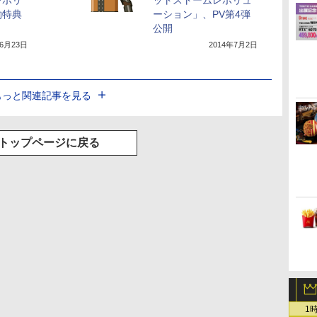
レボリ
ットストームレボリュ
約特典
ーション」、PV第4弾
公開
年6月23日
2014年7月2日
もっと関連記事を見る
トップページに戻る
1