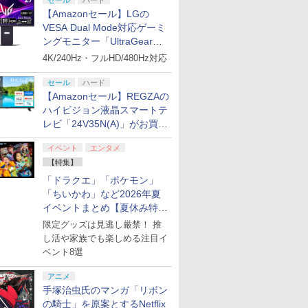
セール
ハード
【Amazonセール】LGの
VESA Dual Mode対応ゲーミ
ングモニター「UltraGear
ス限定特
クーポン／
郎伝説外伝
ス限定先
コナミデジタルエンタ
PS5 縦置きスタンド 通
【楽天ブックス限定先
送料無料【BRICK game テトリ
カプコン 鬼武者 Way
テイクツー・インタラ
【楽天ブックス限定先
桃太郎電鉄2 ～あなた
【当店独自で＋P10倍
THE IDOLM@STER
[Switch 2] ぽこ あ ポ
【特典】Nin
【当店独自
【楽天ブッ
27G850A-B」がお買い得！
4K/240Hz・フルHD/480Hz対応
・三國無双
ファン クー
特典】新劇
テインメント
常版 デジタルエディシ
着特典+先着特典】『映
ス ビッグ ゲーム機】ゲームウォッ
of the Sword【Switch
クティブ・ジャパン
着特典+先着特典】パプ
の町も きっとある～
★要エントリー】【中
765 MILLIONSTARS
ンションパス（ダウンロー
Switch 2
★要エント
着特典+先
 冷却装置
原大炎上
【Switch】パワフルプ
ョン 両対応 冷却ファン
画 ラブライブ！蓮ノ空
チ ゲーム レトロゲーム 景品 粗
2】 POTPABNMA
【PS5】グランド・セ
リカ 4K UHD ＋ ブルー
Nintendo Switch 2
古】[PS5] SILENT
HOTCHPOTCH
※3,200ポイントまでご利
of the S
古】[PS5] 
【数量限定
セール
ハード
 Switch2
 外付け
限定版)
ロ野球2026-2027
クーリングファン プレ
女学院スクールアイド
品 携帯 暇つぶし 液晶 高齢者
[POTPABNMA]
フト・オートV [ELJM-
レイ セット【4K
Edition 東日本編＋西
HILL f(サイレントヒル
FESTIV@L!! 2 LIVE
ン]【送料
HILL 2
劇場版銀魂
￥7,620
￥3,280
￥11,000
￥1,680
￥8,070
￥4,280
￥12,980
￥8,081
￥4,680
￥14,080
￥4,400
￥8,090
￥4,880
￥14,850
【Amazonセール】REGZAの
ウスパッド
ン 三つフ
(アニメ描
[HAC-P-BQPYA NSW
ステーション5 プレス
ルクラブ Bloom
単純 簡単 シンプル 単3電池 ミニ
30138 PS5 グランドセ
ULTRA HD】(シリアル
日本編
エフ) コナミデジタル
Blu-ray (通常版DAY1)
予約》
2) コナ
上ー (完全
封入特典】
 静音 装
スト使用
パワフルプロヤキュウ
テ5 用 コントローラー
Garden Party』(特装
ハイビジョン液晶スマートテ
ゲーム 大きい GAME ポータブ
フトオート5]
ナンバー入りA5キャラ
エンタテインメント
【Blu-ray】 [ ミリオン
タテインメ
【Blu-ray
・三國無
熱対策
(神威・阿
2026-2027]
充電スタンド 2台同時
限定版)【Blu-ray】(描
ル ボケ防止 携帯ゲーム レトロゲ
ファイングラフ+生フィ
(20250925)
ライブ! ]
(20241008
B5 角背上
レビ「24V35N(A)」がお買い
スタイル」
省スペース
ろしミニ
充電 USBポート 放熱
き下ろしイラスト
ーム ブロックくずし
ルム) [ 筒井康隆 ]
テブック)
得！
イステーシ
) [ 杉
対策 ソフト収納 冷却台
(DOLLCHESTRA)使用
おろしイラ
イベント
エンタメ
ィスク版
静音
B2布ポスター+2L判ブ
ートバッグ
【特集】
両方に対
ロマイド+Bloom
兎)+描き
Garden Partyパンフレ
「ドラクエ」「ポケモン」
ャラステッカ
ット風ビジュアルシー
智和 ]
「ちいかわ」など2026年夏
ト)
イベントまとめ【夏休み特
集】
7
7
7
7
限定グッズは見逃し厳禁！ 推
8
8
8
8
9
9
9
9
10
10
10
10
し活や家族でも楽しめる注目イ
ベント8選
アニメ
手塚治虫氏のマンガ「リボン
の騎士」を原案とするNetflix