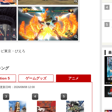
レビ東京・ぴえろ
最
キング
tion 5
ゲームグッズ
アニメ
更新日時：2026/08/08 12:00
3
3
3
4
4
4
3
5
5
5
6
6
1
6