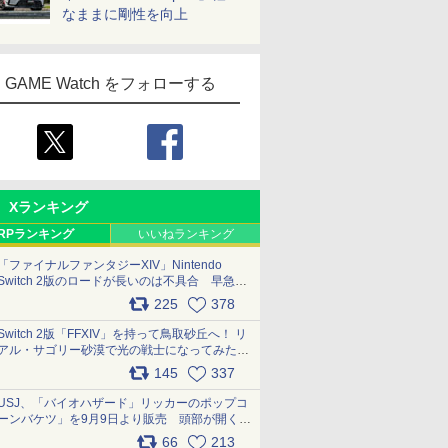
なままに剛性を向上
GAME Watch をフォローする
Xランキング
RPランキング
いいねランキング
「ファイナルファンタジーXIV」Nintendo
Switch 2版のロードが長いのは不具合 早急に
アップデートできるよう対応中
225
378
pic.x.com/s9S3nRCAGa
Switch 2版「FFXIV」を持って鳥取砂丘へ！ リ
アル・サゴリー砂漠で光の戦士になってみた
pic.x.com/qyOfL2uv1n
145
337
USJ、「バイオハザード」リッカーのポップコ
ーンバケツ」を9月9日より販売 頭部が開く仕
組み。味は恐怖を堪のう「味噌フレーバー」
66
213