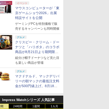
イベント
マウスコンピューターが「東
京ゲームショウ2026」出展
特設サイトを公開
ゲーミングPCを特別価格で販
売するキャンペーンも同時開催
グルメ
クリスピー・クリーム・ドー
ナツと「ハリポタ」のコラボ
商品が8月21日より期間限定
で発売
組分け帽子ドーナツなど見た目
も楽しい商品が登場
グルメ
マクドナルド、マックデリバ
リーの朝マックの最低注文料
金が500円値上げ。8月18日
より1,500円から受付
Impress Watchシリーズ 人気記事
時間
24時間
1週間
1カ月