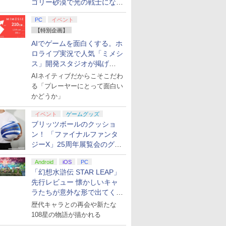
ゴリー砂漠で光の戦士になっ
てみた
PC
イベント
【特別企画】
AIでゲームを面白くする。ホ
ロライブ実況で人気「ミメシ
ス」開発スタジオが掲げ
る“AI活用の信念”とは？【講
AIネイティブだからこそこだわ
演レポート】
る「プレーヤーにとって面白い
かどうか」
イベント
ゲームグッズ
ブリッツボールのクッショ
ン！ 「ファイナルファンタ
ジーX」25周年展覧会のグッ
ズ情報が公開
Android
iOS
PC
「幻想水滸伝 STAR LEAP」
先行レビュー 懐かしいキャ
ラたちが意外な形で出てくる
シリーズ完全新作！
歴代キャラとの再会や新たな
108星の物語が描かれる