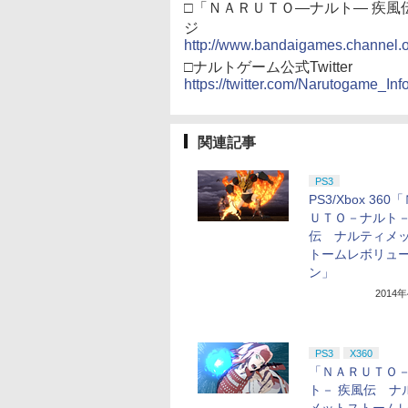
□「ＮＡＲＵＴＯ―ナルト― 疾風
ジ
http://www.bandaigames.channel.or.
□ナルトゲーム公式Twitter
https://twitter.com/Narutogame_Inf
関連記事
PS3
PS3/Xbox 36
ＵＴＯ－ナルト－
伝 ナルティメ
トームレボリュ
ン」
2014
PS3
X360
「ＮＡＲＵＴＯ
ト－ 疾風伝 ナ