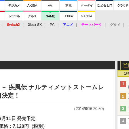
Switch2
Xbox SX
PC
アニメ
テーマパーク
グルメ
 Vita
3DS
アーケード
VR
1
－ 疾風伝 ナルティメットストームレ
日決定！
（2014/6/16 20:50）
9月11日 発売予定
価格：7,120円（税別）