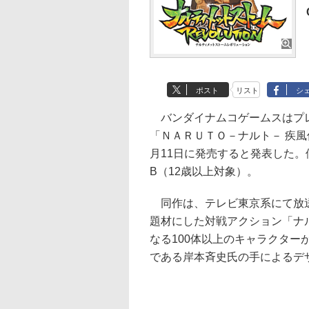
ポスト
リスト
シ
バンダイナムコゲームスはプレイス
「ＮＡＲＵＴＯ－ナルト－ 疾風
月11日に発売すると発表した。価
B（12歳以上対象）。
同作は、テレビ東京系にて放送
題材にした対戦アクション「ナ
なる100体以上のキャラクタ
である岸本斉史氏の手によるデ