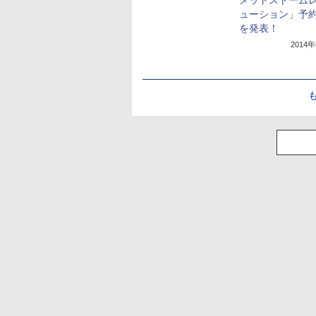
メットストーム
ューション」予
を発表！
2014