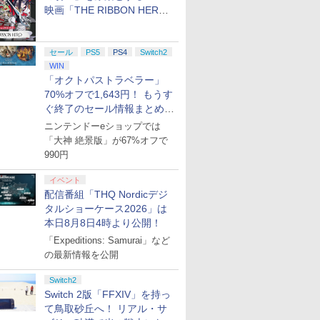
映画「THE RIBBON HERO
プリペイ
ション ス
 Elite
ライブ！蓮
ぽこ あ ポケモン エキ
PlayStation 5 デジタ
GameSir G7 HE 有線
劇場版「鬼滅の刃」無
ニンテンドープリペイ
プレイステーション ス
HyperX Clutch
【Amazon.co.jp限
ニンテンドープリペイ
プレイステーション ス
GameSir G7 SE 有線
ヤマトよ永遠に
ニンテンド
【Amazon.
8BitDo M
【Amazon.
円|オンラ
,000円|
コントロー
クールア
スパンションパス|オン
ル・エディション 日本
ゲームコントローラー
限城編 第一章 猗窩座再
ド番号 500円|オンライ
トアチケット 3,000円|
Gladiate Xbox公式ラ
定】劇場版モノノ怪 第
ド番号 2000円|オンラ
トアチケット 15,000円
ゲームコントローラー
REBEL3199 7 [Blu-
ド番号 30
定】 Logic
ーズX | S
定】劇場版
リボンヒーロー」本日配信開
ード版
 Core
loom
ラインコード版
語専用 (CFI-2200B01)
XBOX Series X|S
来 完全生産限定版
ンコード版
オンラインコード版
イセンス ゲーミング コ
三章 蛇神 (オリジナル
インコード版
|オンラインコード版
XBOX Series X|S
ray]
インコード
コン G92
One、およ
ヤバイやつ」
始
ワイト)
y』Blu-
+ ディスクドライブ
XBOX One Windows
[DVD]
ントローラー 有線 日本
特典:オリジナル巾着＋
XBOX One Windows
リスモ7 Fo
の有線コン
ray（Amaz
セール
PS5
PS4
Switch2
￥4,400
￥66,980
￥7,999
￥7,828
￥500
￥3,000
￥4,980
￥9,900
￥2,000
￥15,000
￥6,499
￥8,760
￥3,000
￥38,800
￥4,590
￥8,800
定版）
(CFI-ZDD1J) セット
10/11用 PCコントロー
正規代理店品 6L366AA
メーカー特典:【坤と
10/11用 PCコントロー
Horizon 6
6ボタンレイ
典：Blu-
WIN
ラーゲームパッド ホー
離】二振りの剣、十翼
ラーゲームパッド ホー
式にライセ
ース） [Blu
「オクトパストラベラー」
ル効果スティック付き
より来たる！スタジオ
ルエフェクトスティッ
います
70%オフで1,643円！ もうす
ビデオゲームコントロ
描き下ろしイラストボ
クと3.5mmオーディオ
ーラー（ブラック）
ード付) [Blu-ray]
ジャック付き
ぐ終了のセール情報まとめ
【8月8日更新】
ニンテンドーeショップでは
「大神 絶景版」が67%オフで
990円
イベント
配信番組「THQ Nordicデジ
タルショーケース2026」は
本日8月8日4時より公開！
「Expeditions: Samurai」など
の最新情報を公開
Switch2
Switch 2版「FFXIV」を持っ
て鳥取砂丘へ！ リアル・サ