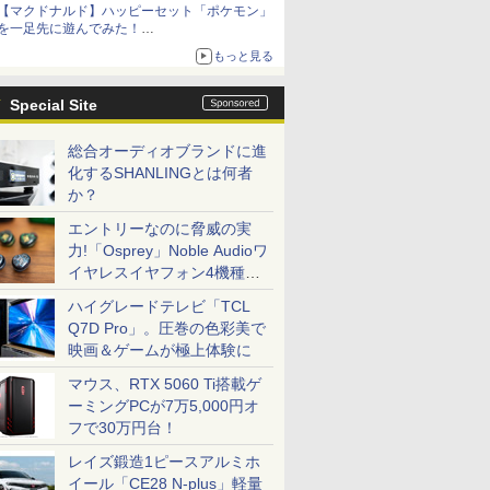
【マクドナルド】ハッピーセット「ポケモン」
を一足先に遊んでみた！
30周年を記念して30種類のポケモンがおもちゃ
もっと見る
で登場
Special Site
総合オーディオブランドに進
化するSHANLINGとは何者
か？
エントリーなのに脅威の実
力!「Osprey」Noble Audioワ
イヤレスイヤフォン4機種を
一気に聴く
ハイグレードテレビ「TCL
Q7D Pro」。圧巻の色彩美で
映画＆ゲームが極上体験に
マウス、RTX 5060 Ti搭載ゲ
ーミングPCが7万5,000円オ
フで30万円台！
レイズ鍛造1ピースアルミホ
イール「CE28 N-plus」軽量