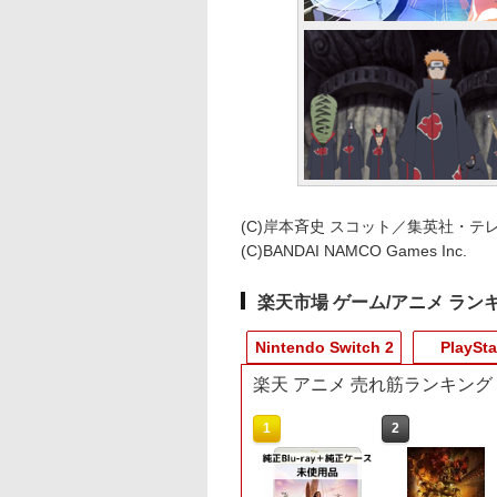
(C)岸本斉史 スコット／集英社・テ
(C)BANDAI NAMCO Games Inc.
楽天市場 ゲーム/アニメ ラン
Nintendo Switch 2
PlaySta
楽天 アニメ 売れ筋ランキング
3
10
10
10
1
1
1
1
2
2
2
2