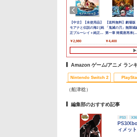
郎電鉄2 ～あなた
店独自で＋P10倍
 IDOLM@STER
[Switch 2] ぽこ あ ポケモン エキスパ
【特典】Nintendo
【当店独自で＋P10倍
【楽天ブックス限定先
スプラトゥーン レイダ
FPS エイム アシストキ
【中古】桃太郎伝説外伝
【中古】【未使用品】
【当店独自で＋P10
PS5 SONY純正USB
【送料無料】劇場版
送料無
ッ
も きっとある～
エントリー】【中
 MILLIONSTARS
ンションパス（ダウンロード版）
Switch 2 鬼武者 Way
★要エントリー】【中
着特典+先着特典】
ース [Nintendo
ャップ PS5 PS4 コント
モアナと伝説の海2 [純
★要エントリー】【
ーブル CtoC PS5後
「鬼滅の刃」無限城
ス 
￥546
粗
tendo Switch 2
PS5] SILENT
TCHPOTCH
※3,200ポイントまでご利用可
of the Sword[カプコ
古】[PS5] SILENT
【数量限定グッズ】新
Switch 2 専用] 任天堂
ローラ 対応
正ブルーレイ＋純正ケ
古】[Switch2] ドン
型 単品
第一章 猗窩座再来(
チ 
者
ition 東日本編＋西
LL f(サイレントヒル
TIV@L!! 2 LIVE
ン]【送料無料】《09月
HILL 2(サイレントヒル
劇場版銀魂 -吉原大炎
[ラッピング不可]
Playstation プレイス
ース]
ーコング バナンザ
常版)【Blu-ray】/ア
品 
081
680
,080
￥4,400
￥8,090
￥4,880
￥14,850
￥6,550
￥680
￥2,980
￥6,680
￥1,500
￥4,400
￥1,6
ミニ
編
) コナミデジタル
-ray (通常版DAY1)
予約》
2) コナミデジタルエン
上ー (完全生産限定版)
テーション 対戦 APEX
(Donkey Kong
メーション[Blu-ray]
単純
タテインメント
u-ray】 [ ミリオン
タテインメント
【Blu-ray】(800p 超！
cod フォトナ FPSフリ
Bananza) 任天堂
【返品種別A】
ゲー
ゲ
250925)
! ]
(20241008)
B5 角背上製本 絵コン
ーク カバー 可動域アッ
(20250717)
ル 
テブック)(アニメ描き
プ ゲーム パープル オ
ーム
おろしイラスト使用ト
レンジ シューティング
Amazon ゲーム/アニメ ラン
ートバッグ(神威・阿伏
ゲーム アクションゲー
兎)+描きおろしミニキ
ム プレステ プレステ5
Nintendo Switch 2
PlaySta
ャラステッカー) [ 杉田
プレステ4
智和 ]
（船津稔）
10
10
10
10
1
1
1
1
2
2
2
2
編集部のおすすめ記事
PS3
X36
PS3/
ィメット