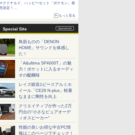
マクドナルド、ハッピーセット「ポケモン」発
お買い得！
売決定！
ポケモン30周年記念で30匹が大集合
もっと見る
Special Site
鳥肌ものの「DENON
HOME」サウンドを体感し
た！
「A&ultima SP4000T」の魅
力！ポケットに入るオーディ
オの醍醐味
レイズ鍛造1ピースアルミホ
イール「CE28 N-plus」軽量
なままに剛性を向上
クリエイティブが作った2万
円台の“小さなピュアオーデ
ィオスピーカー”
性能の良いお得な中古PC情
報はこのページでチェック！