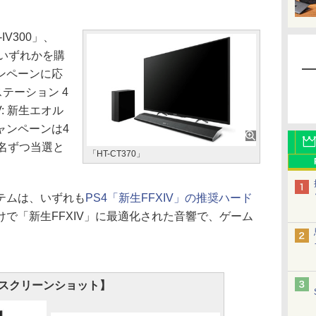
V300」、
」のいずれかを購
ンペーンに応
テーション 4
: 新生エオル
ャンペーンは4
名ずつ当選と
「HT-CT370」
テムは、いずれも
PS4「新生FFXIV」の推奨ハード
で「新生FFXIV」に最適化された音響で、ゲーム
。
スクリーンショット】