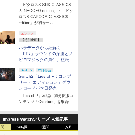
「ジュピターサマーセール
「ピクロスS SNK CLASSICS
2026」開催
＆ NEOGEO edition」・「ピク
ロスS CAPCOM CLASSICS
edition」が初セール
エンタメ
【特別企画】
パラデータから紐解く
「FF7」サウンドの深淵とノ
ビヨマジックの真価。植松伸
夫氏による「ff vol.7」一挙レ
Switch2
本日発売
ポート
Switch2「Lies of P：コンプ
リート エディション」ダウ
ンロードが本日発売
「Lies of P」本編に加え拡張コ
ンテンツ「Overture」を収録
Impress Watchシリーズ 人気記事
時間
24時間
1週間
1カ月