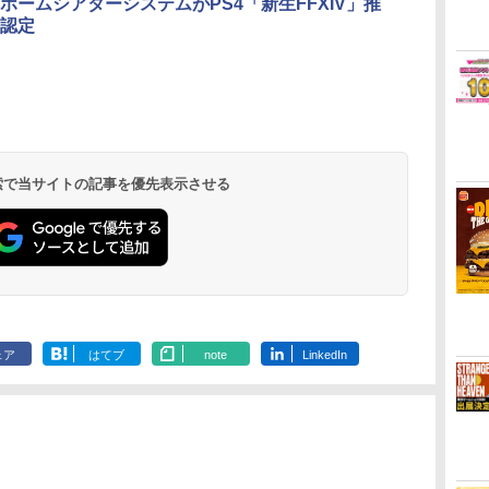
ホームシアターシステムがPS4「新生FFXIV」推
認定
 検索で当サイトの記事を優先表示させる
ェア
はてブ
note
LinkedIn