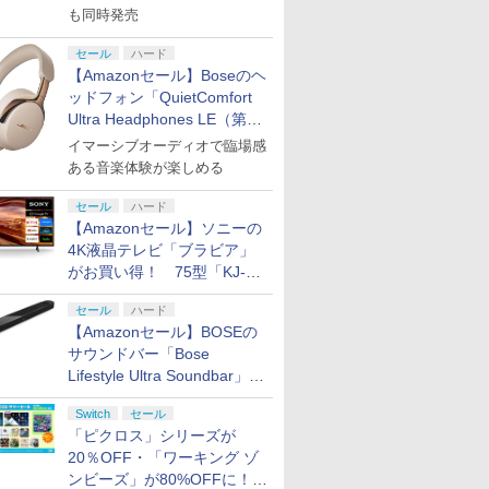
も同時発売
セール
ハード
【Amazonセール】Boseのヘ
ッドフォン「QuietComfort
Ultra Headphones LE（第2
世代）」などお買い得価格で
イマーシブオーディオで臨場感
登場
ある音楽体験が楽しめる
セール
ハード
【Amazonセール】ソニーの
4K液晶テレビ「ブラビア」
がお買い得！ 75型「KJ-
75X75WL」などラインナッ
セール
ハード
プ
【Amazonセール】BOSEの
サウンドバー「Bose
Lifestyle Ultra Soundbar」
や、サブウーファー「Bose
Switch
セール
Lifestyle Ultra Subwoofer」
「ピクロス」シリーズが
などお買い得！
20％OFF・「ワーキング ゾ
ンビーズ」が80%OFFに！