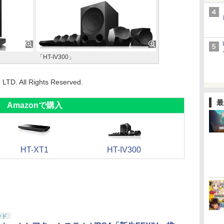
「HT-IV300」
LTD. All Rights Reserved.
最
Amazonで購入
HT-XT1
HT-IV300
ード