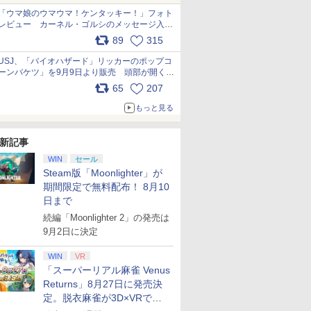
「ウマ娘のウマウマ！ケンタッキー！」フォト
レビュー カーネル・ゴルシのメッセージ入り
パッケージや描き下ろしトレカなどが登場
89
315
pic.x.com/PjnkR9vkXl
USJ、「バイオハザード」リッカーのポップコ
ーンバケツ」を9月9日より販売 頭部が開く仕
組み。味は恐怖を堪のう「味噌フレーバー」
65
207
pic.x.com/81MuXGahVM
もっと見る
新記事
WIN
セール
Steam版「Moonlighter」が
期間限定で無料配布！ 8月10
日まで
続編「Moonlighter 2」の発売は
9月2日に決定
WIN
VR
「スーパーリアル麻雀 Venus
Returns」8月27日に発売決
定。脱衣麻雀が3D×VRで復