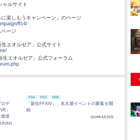
シャルサイト
らに楽しもうキャンペーン」のページ
ampaign/ff14/
ムページ
 新生エオルゼア」公式サイト
one/
: 新生エオルゼア」公式フォーラム
forum.php
PS4
PS3
WIN
プロデ
「新生FFXIV」、名古屋イベントの募集を開
VE」
始
生放送
2014年4月25日
年1月26日