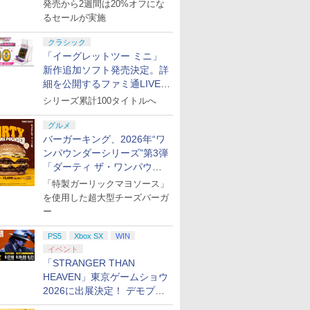
活
発売から2週間は20%オフにな
るセールが実施
クラシック
「イーグレットツー ミニ」
新作追加ソフト発売決定。詳
細を公開するファミ通LIVEが
8月27日20時から配信
シリーズ累計100タイトルへ
グルメ
バーガーキング、2026年“ワ
ンパウンダーシリーズ”第3弾
「ダーティ ザ・ワンパウン
ダー」を8月7日発売
「特製ガーリックマヨソース」
を使用した超大型チーズバーガ
ー
PS5
Xbox SX
WIN
イベント
「STRANGER THAN
HEAVEN」東京ゲームショウ
2026に出展決定！ デモプレ
イや体験型展示も