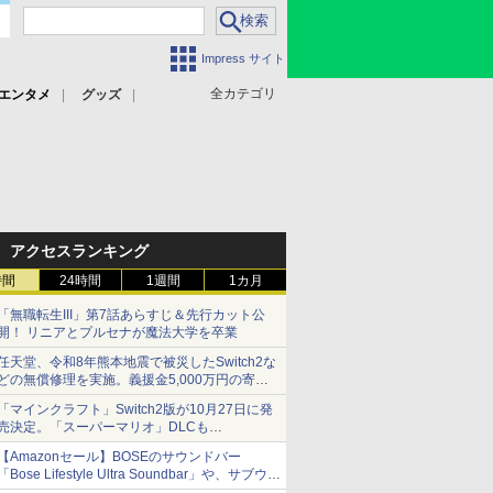
Impress サイト
全カテゴリ
エンタメ
グッズ
アクセスランキング
時間
24時間
1週間
1カ月
「無職転生III」第7話あらすじ＆先行カット公
開！ リニアとプルセナが魔法大学を卒業
任天堂、令和8年熊本地震で被災したSwitch2な
どの無償修理を実施。義援金5,000万円の寄付
も発表
「マインクラフト」Switch2版が10月27日に発
売決定。「スーパーマリオ」DLCも
Switch版からのアップグレードも可能に
【Amazonセール】BOSEのサウンドバー
「Bose Lifestyle Ultra Soundbar」や、サブウー
ファー「Bose Lifestyle Ultra Subwoofer」など