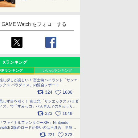
GAME Watch をフォローする
Xランキング
RPランキング
いいねランキング
推し探しが楽しい！ 富士急ハイランド「サンエ
ックス パラダイス」内覧会レポート
pic.x.com/p718c0QB0k
324
1686
思わず目を引く！ 富士急「サンエックス パラダ
イス」で「すみっコ」ぺんぎん？のきゅうりド
ッグを食べてみた イラストそのままのメニュ
323
1048
ー化に挑戦。これが意外にもおいしい
pic.x.com/Kgl04hZaeg
「ファイナルファンタジーXIV」Nintendo
Switch 2版のロードが長いのは不具合 早急に
アップデートできるよう対応中
221
373
pic.x.com/s9S3nRCAGa