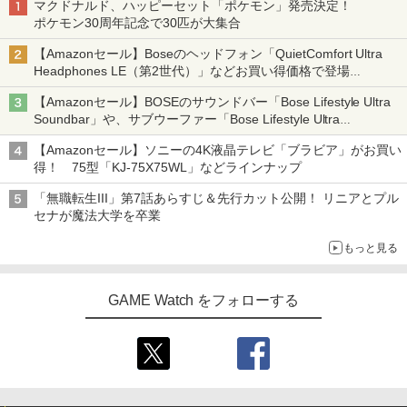
マクドナルド、ハッピーセット「ポケモン」発売決定！
ポケモン30周年記念で30匹が大集合
【Amazonセール】Boseのヘッドフォン「QuietComfort Ultra
Headphones LE（第2世代）」などお買い得価格で登場
イマーシブオーディオで臨場感ある音楽体験が楽しめる
【Amazonセール】BOSEのサウンドバー「Bose Lifestyle Ultra
Soundbar」や、サブウーファー「Bose Lifestyle Ultra
Subwoofer」などお買い得！
【Amazonセール】ソニーの4K液晶テレビ「ブラビア」がお買い
得！ 75型「KJ-75X75WL」などラインナップ
「無職転生III」第7話あらすじ＆先行カット公開！ リニアとプル
セナが魔法大学を卒業
もっと見る
GAME Watch をフォローする