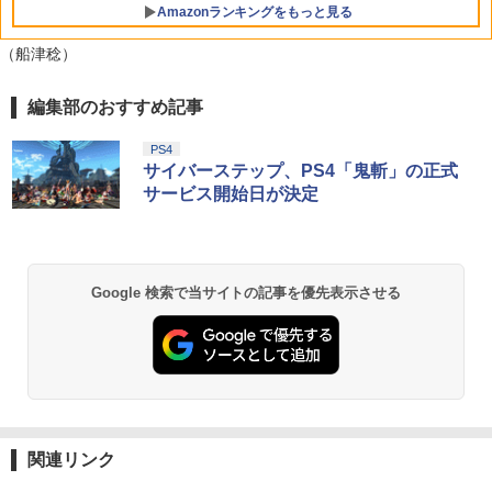
￥3,670
Amazonランキングをもっと見る
【楽天ブックス限定特典+特典】METAL
5
（船津稔）
GEAR SOLID : MASTER COLLECTION
Vol.2 Switch2版(2連アクリルキーホル
ダー+【早期購入封入特典】DLCチラシ)
編集部のおすすめ記事
Xbox プリペイドカード 10,000円 デジ
劇場版「鬼滅の刃」無限城編 第一章 猗
1
1
タルコード 【旧 Xbox ギフトカード】
窩座再来 通常版 [Blu-ray]
￥6,600
[オンラインコード]
PS4
￥3,964
サイバーステップ、PS4「鬼斬」の正式
￥10,000
サービス開始日が決定
劇場版「鬼滅の刃」無限城編 第一章 猗
Xbox プリペイドカード 3,000円 デジタ
2
2
窩座再来 通常版 [DVD]
ルコード 【旧 Xbox ギフトカード】 [オ
Google 検索で当サイトの記事を優先表示させる
ンラインコード]
￥3,523
￥3,000
劇場版「鬼滅の刃」無限城編 第一章 猗
3
Xbox プリペイドカード 1,000円 デジタ
3
窩座再来 完全生産限定版 [Blu-ray]
ルコード 【旧 Xbox ギフトカード】 [オ
関連リンク
ンラインコード]
￥8,698