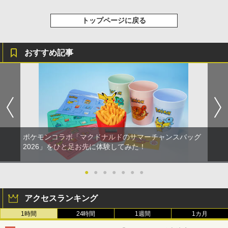
トップページに戻る
おすすめ記事
ポケモンコラボ「マクドナルドのサマーチャンスバッグ
2026」をひと足お先に体験してみた！
●
●
●
●
●
●
●
アクセスランキング
1時間
24時間
1週間
1カ月