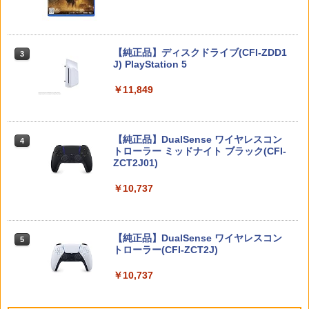
わいい Switch2 保護フィルム
￥1,480
【中古】ポケットモンスター バイオレッ
3
ト -Switch
Nintendo Switch 2(日本語・国内専用)
【純正品】ディスクドライブ(CFI-ZDD1
3
3
J) PlayStation 5
￥2,950
￥55,095
Switch2 ケース Switch2 保護フィルム
3
￥11,849
ケース セット スイッチ2 保護フィルム
スイッチ2 ケース フィルム Nintendo S
witch2 ガラスフィルム ブルーライト カ
ット 99％ ニンテンドー 任天堂 Switch2
ワイヤレス コントローラー ゲームパッ
4
本体 ジョイコン ソフト 収納 保護 カバー
【純正品】DualSense ワイヤレスコン
ト Switch2 Switch1 PS4 PS3 PC Stea
ニンテンドープリペイド番号 9000円|オ
4
4
FIRME
トローラー ミッドナイト ブラック(CFI-
m プロコン スイッチ2コントローラー ス
ンラインコード版
ZCT2J01)
イッチコントローラー pcコントローラ
￥1,580
連射コン 連射コントローラーゲームコン
￥9,000
トローラー Bluetooth 背面ボタン TUR
￥10,737
BO コントローラPro 連射機 XPT_T53R
【PowerA 公式ストア】パワーエー スリ
￥3,499
4
ニンテンドープリペイド番号 5000円|オ
5
ムケース for Nintendo Switch 2 - ダー
【純正品】DualSense ワイヤレスコン
ンラインコード版
5
クグレー【任天堂公式ライセンス商品】
トローラー(CFI-ZCT2J)
国内2年保証
￥5,000
【中古】Super Smash Bros. Ultimate f
￥10,737
5
￥2,530
or Nintendo Switch