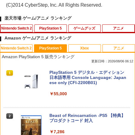
(C)2014 CyberStep, Inc. All Rights Reserved.
楽天市場 ゲーム/アニメ ランキング
Nintendo Switch 2
PlayStation 5
ゲームグッズ
アニメ
Amazon ゲーム/アニメ ランキング
Nintendo Switch 2
PlayStation 5
Xbox
アニメ
Nintendo Switch2 ケース EVA キャリン
【中古】SDガンダム Gジェネレーション
1
1
Amazon PlayStation 5 販売ランキング
グケース 耐衝撃 大容量収納 Switch 保護
ウォーズ 特典 Gジェネレーション ウォ
更新日時：2026/08/06 06:12
ケース 収納バッグ ニンテンドー スイッ
ーズ プレイヤーズバイブル付き
チ2 収納バッグ キャリーケース 保護 ゲ
スプラトゥーン レイダース|オンライン
PlayStation 5 デジタル・エディション
ームカード
1
1
￥350
コード版
日本語専用 Console Language: Japan
ese only (CFI-2200B01)
￥1,078
￥5,832
￥55,000
【中古美品】 PlayStation 5 ソフト Rise
2
of the Ronin(ライズ・オブ・ローニン)
P20倍★薄くてじょうぶな Switch2 ケー
Z version - PS5 [CERO区分_Z / 18歳以
2
ス Switch / Switch2 inklink公式 収納ケ
上対象] 026-260803-ky-04-fuz 万代Net
スプラトゥーン レイダース -Switch2
Beast of Reincarnation -PS5 【特典】
2
ース キャリングケース 耐衝撃 スイッチ
店
2
プロダクトコード 封入
スイッチ2 Switch Switch2 ケース ポー
￥6,455
チ カバー バッグ バック ポータブル Nint
￥2,480
endo ニンテンドー スイッチ 可愛い か
￥7,286