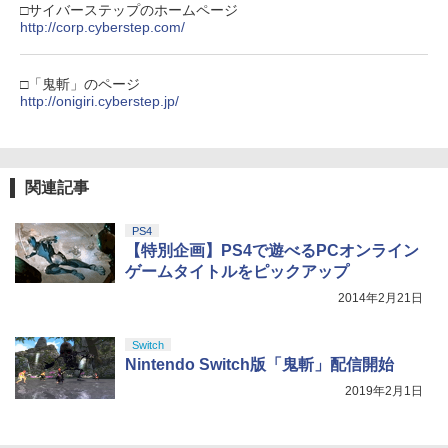
￥1,000
□サイバーステップのホームページ
http://corp.cyberstep.com/
『映画 ラブライブ！蓮ノ空女学院スクー
4
【純正品】Xbox ワイヤレス コントロー
□「鬼斬」のページ
4
ルアイドルクラブ Bloom Garden Part
ラー + USB-C® ケーブル
http://onigiri.cyberstep.jp/
y』Blu-ray（特装限定版）
￥8,300
￥8,589
関連記事
Xbox プリペイドカード 5,000円 デジタ
5
劇場版「鬼滅の刃」無限城編 第一章 猗
5
ルコード 【旧 Xbox ギフトカード】 [オ
PS4
窩座再来 完全生産限定版 [DVD]
ンラインコード]
【特別企画】PS4で遊べるPCオンライン
ゲームタイトルをピックアップ
￥7,828
￥5,000
2014年2月21日
Switch
Nintendo Switch版「鬼斬」配信開始
2019年2月1日