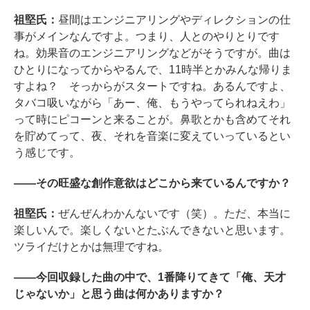
祖堅氏：
昼間はエンジニアリングやディレクションの仕
事がメインなんですよ。つまり、人とのやりとりです
ね。効果音のエンジニアリングなどがそうですが。曲は
ひとりになってからやるんで、11時半とかみんな帰りま
すよね？ そっからがスタートですね。あるんですよ、
タバコ吸いながら「あー、俺、もうやってられねえわ」
って時にピコーンと来ることが。鼻歌とかも含めてそれ
を貯めてって、夜、それを音楽に変えていっているとい
う感じです。
――その旺盛な創作意欲はどこから来ているんですか？
祖堅氏：
ぜんぜんわかんないです（笑）。ただ、本当に
楽しいんで。楽しくないとたぶんできないと思います。
ツライだけとかは無理ですね。
――今回収録した曲の中で、1番降りてきて「俺、天才
じゃないか」と思う曲は何かありますか？