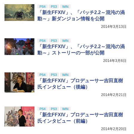
PS4
PS3
WIN
「新生FFXIV」、「パッチ2.2～混沌の渦
動～」新ダンジョン情報を公開
2014年3月13日
PS4
PS3
WIN
「新生FFXIV」、「パッチ2.2～混沌の渦
動～」ストーリーの一部が公開
2014年3月6日
PS4
PS3
WIN
「新生FFXIV」プロデューサー吉田直樹
氏インタビュー（後編）
2014年2月21日
PS4
PS3
WIN
「新生FFXIV」プロデューサー吉田直樹
氏インタビュー（前編）
2014年2月20日