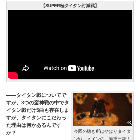
【SUPER極タイタン討滅戦】
――タイタン戦についてで
すが、3つの蛮神戦の中でタ
イタン戦だけ5曲も存在しま
すが、タイタンにこだわっ
た理由は何かあるんです
今回の聴き所はやはりタイタ
か？
ン戦。メインの「過重圧殺！