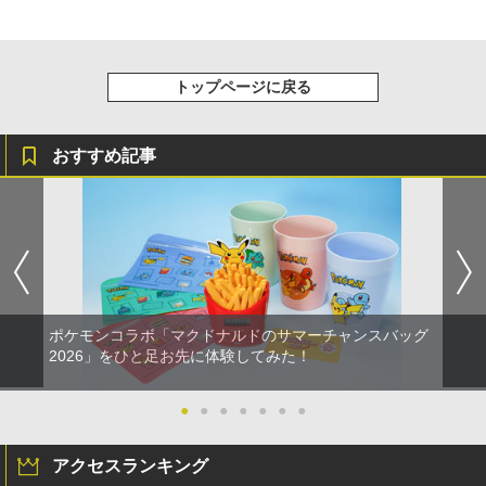
トップページに戻る
おすすめ記事
ポケモンコラボ「マクドナルドのサマーチャンスバッグ
2026」をひと足お先に体験してみた！
●
●
●
●
●
●
●
アクセスランキング