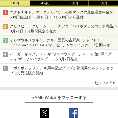
1時間
24時間
1週間
1カ月
マクドナルド、マックデリバリーの朝マックの最低注文料金が
500円値上げ。8月18日より1,500円から受付
クリスピー・クリーム・ドーナツと「ハリポタ」のコラボ商品が
8月21日より期間限定で発売
組分け帽子ドーナツなど見た目も楽しい商品が登場
そらザウルスやギャルきち、団長の吉野家Tシャツも！
「hololive Splash T-Party!」全Tシャツラインナップ公開＆オン
ライン販売開始
バーガーキング、2026年“ワンパウンダーシリーズ”第3弾「ダー
ティ ザ・ワンパウンダー」を8月7日発売
「特製ガーリックマヨソース」を使用した超大型チーズバーガー
「ポムポムプリン」30周年記念グッズが郵便局のネットショッ
プにて受注販売開始
「おもちもちもちクッション」など今年だけの限定商品が登場
もっと見る
GAME Watch をフォローする