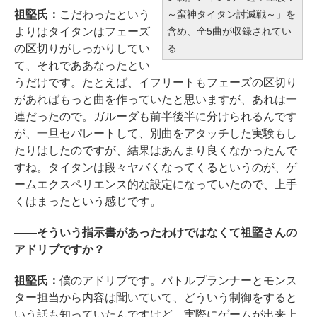
～蛮神タイタン討滅戦～」を
祖堅氏：
こだわったという
含め、全5曲が収録されてい
よりはタイタンはフェーズ
る
の区切りがしっかりしてい
て、それでああなったとい
うだけです。たとえば、イフリートもフェーズの区切り
があればもっと曲を作っていたと思いますが、あれは一
連だったので。ガルーダも前半後半に分けられるんです
が、一旦セパレートして、別曲をアタッチした実験もし
たりはしたのですが、結果はあんまり良くなかったんで
すね。タイタンは段々ヤバくなってくるというのが、ゲ
ームエクスペリエンス的な設定になっていたので、上手
くはまったという感じです。
――そういう指示書があったわけではなくて祖堅さんの
アドリブですか？
祖堅氏：
僕のアドリブです。バトルプランナーとモンス
ター担当から内容は聞いていて、どういう制御をすると
いう話も知っていたんですけど、実際にゲームが出来上