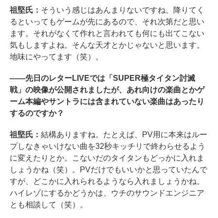
祖堅氏：
そういう感じはあんまりないですね。降りてく
るといってもゲームが先にあるので、それ次第だと思い
ます。それがなくて作れと言われても何にも出てこない
気もしますよね。そんな天才とかじゃないと思います。
地味にやってます（笑）。
――先日のレターLIVEでは「SUPER極タイタン討滅
戦」の映像が公開されましたが、あれ向けの楽曲とかゲ
ーム本編やサントラには含まれていない楽曲はあったり
するのですか？
祖堅氏：
結構ありますね。たとえば、PV用に本来はルー
プしなきゃいけない曲を32秒キッチリで終わらせるよう
に変えたりとか。こないだのタイタンもどっかに入れま
しょうかね（笑）。PVだけでもいいかと思っていたんで
すが、どこかに入れられるようなら入れましょうかね。
ハイレゾにするかどうかは、ウチのサウンドエンジニア
とも相談して（笑）。