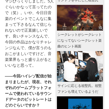
サントラを手にした祖堅氏
マジびっくりしました。5人
ぐらいかなって言ってたの
で（笑）。いや、今日日音
楽のイベントでこんなに集
まって下さるなんて信じら
れないので正直嬉しいで
シークレットがシークレット
す。良いチャンスなんで、
になってないシークレット楽
今回の作品はかなりチャレ
曲のヒント画面
ンジなんで、僕が言うのも
おこがましいですけど、音
楽業界もっと盛り上がると
いいなと思って。
――今回ハイレゾ配信が始
まりましたが、現在、それ
サインに応じる祖堅氏。祖堅
ぞれのゲームプラットフォ
ファンも増えているようだ
ームで使われているサウン
ドデータのビットレートは
どのぐらいですか？