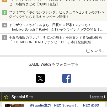
セール情報まとめ【8月8日更新】
ニンテンドーeショップでは「大神 絶景版」が67%オフで990円
ファミマで「ポケモンフレンダ」ピカチュウ&ゼラオラのフレン
ダピックがもらえるキャンペーン開催！
そらザウルスやギャルきち、団長の吉野家Tシャツも！
「hololive Splash T-Party!」全Tシャツラインナップ公開＆オン
ライン販売開始
手塚治虫氏のマンガ「リボンの騎士」を原案とするNetflix映画
「THE RIBBON HERO リボンヒーロー」本日配信開始
もっと見る
GAME Watch をフォローする
Special Site
iFi audio主力「NEO Stream 3」「NEO iDSD