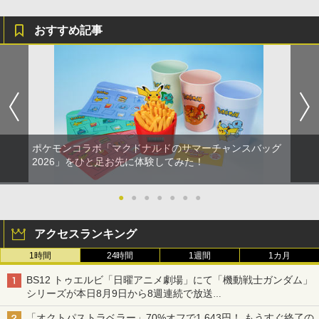
おすすめ記事
ポケモンコラボ「マクドナルドのサマーチャンスバッグ
2026」をひと足お先に体験してみた！
●
●
●
●
●
●
●
アクセスランキング
1時間
24時間
1週間
1カ月
BS12 トゥエルビ「日曜アニメ劇場」にて「機動戦士ガンダム」
シリーズが本日8月9日から8週連続で放送
初回は「機動戦士ガンダム【HDリマスター版】」
「オクトパストラベラー」70%オフで1,643円！ もうすぐ終了の