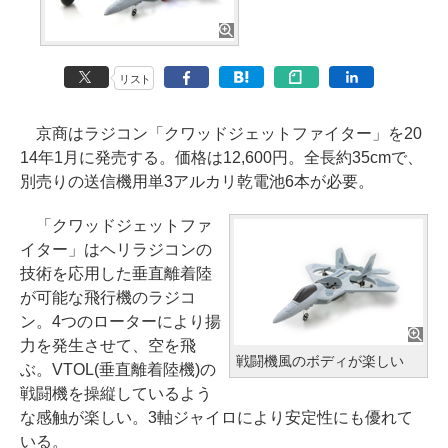
リスト
京商はラジコン「クワッドジェットファイター」を20
14年1月に発売する。価格は12,600円。全長約35cmで、
別売りの送信機用単3アルカリ乾電池6本が必要。
「クワッドジェットファ
イター」はヘリラジコンの
技術を応用した垂直離着陸
が可能な飛行機のラジコ
ン。4つのローターにより揚
力を発生させて、空を飛
戦闘機風のボディが楽しい
ぶ。VTOL(垂直離着陸機)の
戦闘機を操縦しているよう
な感触が楽しい。3軸ジャイロにより安定性にも優れて
いる。