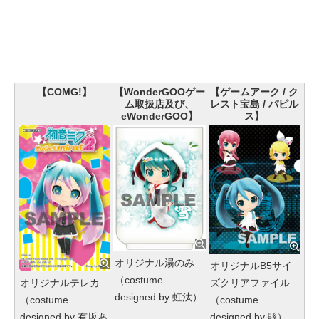
【COMG!】
【WonderGOOゲー
【ゲームアーク / ク
ム取扱店及び、
レスト宝島 / パピル
eWonderGOO】
ス】
オリジナル湯のみ
オリジナルB5サイ
（costume
ズクリアファイル
オリジナルテレカ
designed by 虹汰）
（costume
（costume
designed by 縣）
designed by 有坂あ