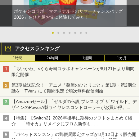
ポケモンコラボ「マクドナルドのサマーチャンスバッグ
2026」をひと足お先に体験してみた！
●
●
●
●
●
●
●
アクセスランキング
1時間
24時間
1週間
1カ月
「ちいかわ」×くら寿司コラボキャンペーンが8月21日より期間
限定開催
オリジナルの湯呑みや寿司皿が景品に登場！
第3期放送記念！ アニメ「薬屋のひとりごと」第1期・第2期全
話を「TVer」にて期間限定で順次無料配信開始
【Amazonセール】「ゼルダの伝説 ブレス オブ ザ ワイルド」デ
ザインのPowerA製ワイヤレスコントローラーがお買い得。
Switch2でも使用可能
【特集】【Switch2】2026年後半に期待のソフトをまとめて紹
介！ 「時オカ」リメイクにフロム新作も……
「パペットスンスン」の郵便局限定グッズが8月12日より販売開