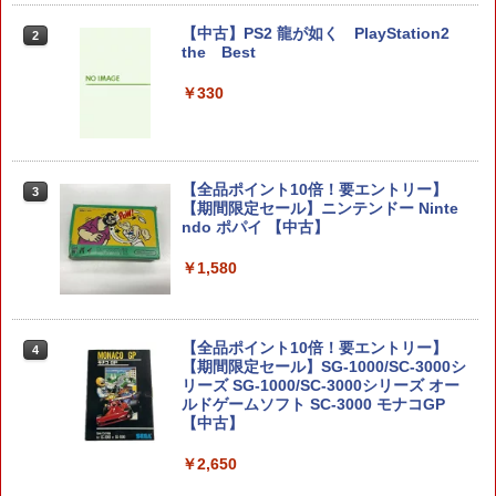
￥1,000
【中古】PS2 龍が如く PlayStation2
2
the Best
￥330
ハードケース for Nintendo Switch 2 ブ
2
ラック
￥2,754
【全品ポイント10倍！要エントリー】
3
【期間限定セール】ニンテンドー Ninte
ndo ポパイ 【中古】
ゼノブレイド ディフィニティブ・エディ
￥1,580
3
ション Nintendo Switch 2 Edition
￥6,650
【全品ポイント10倍！要エントリー】
4
【期間限定セール】SG-1000/SC-3000シ
リーズ SG-1000/SC-3000シリーズ オー
ルドゲームソフト SC-3000 モナコGP
ファイアーエムブレム 万紫千紅 【Switc
【中古】
4
h2】 BEE-P-AACSA
￥2,650
￥8,470