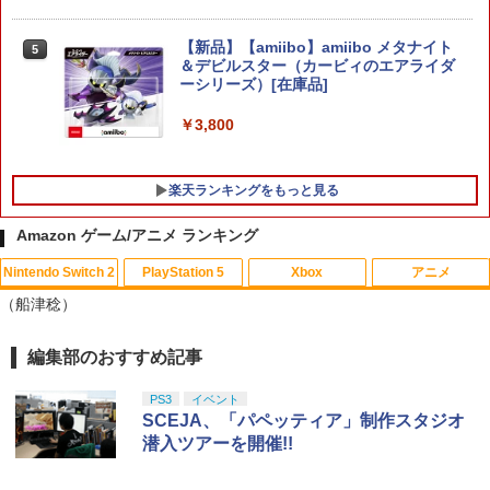
【新品】【amiibo】amiibo メタナイト
5
＆デビルスター（カービィのエアライダ
【特典】進撃の巨人3 Switch2版(【早
ーシリーズ）[在庫品]
5
期購入封入特典】DLC)
￥3,800
￥8,518
楽天ランキングをもっと見る
Amazon ゲーム/アニメ ランキング
Nintendo Switch 2
PlayStation 5
Xbox
アニメ
劇場版「鬼滅の刃」無限城編 第一章 猗
1
（船津稔）
窩座再来(通常版)【Blu-ray】 [ 吾峠呼世
晴 ]
編集部のおすすめ記事
スプラトゥーン レイダース|オンライン
PlayStation 5 デジタル・エディション
【純正品】Xbox ワイヤレス コントロー
劇場版「鬼滅の刃」無限城編 第一章 猗
1
1
1
1
￥3,960
コード版
日本語専用 Console Language: Japan
ラー + USB-C® ケーブル
窩座再来 通常版 [Blu-ray]
ese only (CFI-2200B01)
PS3
イベント
￥5,832
￥8,300
￥3,964
SCEJA、「パペッティア」制作スタジオ
￥55,000
潜入ツアーを開催!!
【送料無料】[Joshinオリジナル特典付]
2
「超かぐや姫!」Blu-ray 通常版/アニメー
ション[Blu-ray]【返品種別A】