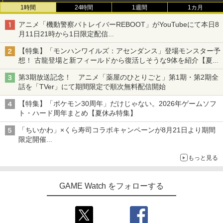
1時間
24時間
1週間
1カ月
アニメ「機動警察パトレイバーREBOOT」がYouTubeにて本日8
月11日21時から1日限定配信
8月14日にはU-NEXTで限定配信
【特集】「モンハンワイルズ：アセンダンス」登場モンスター予
想！ 古龍登場と新フィールドから復活しそうな9体を紹介【夏休
み特集2026】
第3期放送記念！ アニメ「薬屋のひとりごと」第1期・第2期全
話を「TVer」にて期間限定で順次無料配信開始
【特集】「ポケモン30周年」だけじゃない。2026年ゲームソフ
ト・ハード周年まとめ【夏休み特集】
「ちいかわ」×くら寿司コラボキャンペーンが8月21日より期間
限定開催
オリジナルの湯呑みや寿司皿が景品に登場！
もっと見る
GAME Watch をフォローする