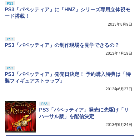
トローラー(CFI-ZCT2J)
+イベント抽選権+描き下ろし色紙) [ 吾峠
PS3
￥18,718
呼世晴 ]
￥5,000
PS3「パペッティア」に「HMZ」シリーズ専用立体視モ
￥10,737
ード搭載！
￥11,000
『映画 ラブライブ！蓮ノ空女学院スクー
5
2013年8月9日
ルアイドルクラブ Bloom Garden Part
y』Blu-ray（特装限定版）
PS3
￥8,589
PS3「パペッティア」の制作現場を見学できるの？
2013年7月19日
PS3
PS3「パペッティア」発売日決定！ 予約購入特典は「特
製フィギュアストラップ」
2013年6月27日
PS3
PS3「パペッティア」発売に先駆け「リ
ハーサル版」を配信決定
2013年6月24日