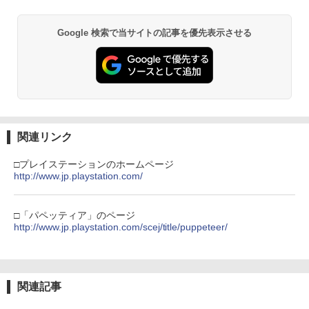
【純正品】Xbox ワイヤレス コントロー
2
Nintendo Switch 2(日本語・国内専用)
劇場版「鬼滅の刃」無限城編 第一章 猗
Beast of Reincarnation -PS5 【特典】
ラー (ロボット ホワイト)
2
2
2
￥6,050
窩座再来 通常版 [DVD]
プロダクトコード 封入
Google 検索で当サイトの記事を優先表示させる
￥55,871
￥7,681
￥3,523
￥7,286
劇場版 転生したらスライムだった件 蒼
3
海の涙編 (Blu-ray特装限定版)【Blu-ra
【純正品】Xbox ワイヤレス コントロー
y】 [ 岡咲美保 ]
3
ラー (カーボンブラック)
スプラトゥーン レイダース -Switch2
3
【Amazon.co.jp限定】劇場版モノノ怪
【純正品】ディスクドライブ(CFI-ZDD1
3
3
￥7,722
第三章 蛇神 (Amazon.co.jp限定オリジ
J) PlayStation 5
￥8,020
￥6,445
ナル三方背収納ケース付きコレクション)
関連リンク
(オリジナル特典:オリジナル巾着＋メー
￥11,849
カー特典:【坤と離】二振りの剣、十翼よ
□プレイステーションのホームページ
【楽天ブックス限定抽選特典】迷宮のし
4
り来たる！スタジオ描き下ろしイラスト
http://www.jp.playstation.com/
【純正品】Xbox 充電式バッテリー + US
おり（特装限定版）【Blu-ray】(抽選で
4
ボード付) [Blu-ray]
B-C ケーブル
豪華賞品が当たる！) [ SUZUKA ]
【純正品】DualSense ワイヤレスコン
ニンテンドープリペイド番号 9000円|オ
4
4
￥10,780
トローラー ミッドナイト ブラック(CFI-
ンラインコード版
□「パペッティア」のページ
￥2,618
￥10,296
ZCT2J01)
http://www.jp.playstation.com/scej/title/puppeteer/
￥9,000
￥10,737
劇場版「鬼滅の刃」無限城編 第一章 猗
4
【楽天ブックス限定配送BOX】【楽天ブ
5
窩座再来 完全生産限定版 [Blu-ray]
【純正品】Xbox Elite ワイヤレス コン
5
ックス限定先着特典+先着特典】劇場版
関連記事
トローラー Series 2 Core Edition (ホワ
ニンテンドープリペイド番号 5000円|オ
「鬼滅の刃」無限城編 第一章 猗窩座再
5
￥8,698
【純正品】DualSense ワイヤレスコン
イト)
ンラインコード版
5
来(完全生産限定版)【Blu-ray】(かるた