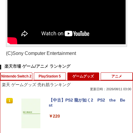
(C)Sony Computer Entertainment
楽天市場 ゲーム/アニメ ランキング
Nintendo Switch 2
PlayStation 5
ゲームグッズ
アニメ
楽天 ゲームグッズ 売れ筋ランキング
更新日時：2026/08/11 03:00
Switch2 保護フィルム スイッチ2 保護フ
【中古】PS2 龍が如く2 PS2 the Be
1
1
ィルム switch2 フィルム Switch2 ガラ
st
スフィルム スイッチ2 フィルム ガイド
貼り付け キット カバー Switch 2 本体
￥220
アクセサリー Nintendo Switch2 ケース
可 透明 ブルーライト カット 99％ FIRM
E