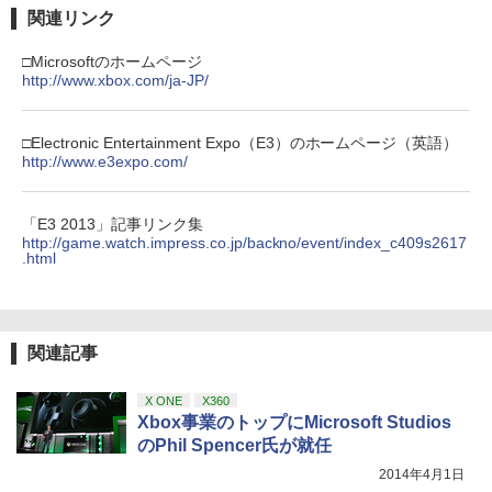
関連リンク
￥55,871
￥7,681
￥11,849
劇場版「鬼滅の刃」無限城編 第一章 猗
3
□Microsoftのホームページ
窩座再来 通常版 [DVD]
http://www.xbox.com/ja-JP/
【純正品】Xbox 充電式バッテリー + US
4
￥3,523
【純正品】DualSense ワイヤレスコン
B-C ケーブル
ニンテンドープリペイド番号 9000円|オ
4
4
トローラー ミッドナイト ブラック(CFI-
ンラインコード版
□Electronic Entertainment Expo（E3）のホームページ（英語）
ZCT2J01)
http://www.e3expo.com/
￥2,618
￥9,000
￥10,737
劇場版「鬼滅の刃」無限城編 第一章 猗
4
「E3 2013」記事リンク集
窩座再来 完全生産限定版 [Blu-ray]
http://game.watch.impress.co.jp/backno/event/index_c409s2617
【純正品】Xbox ワイヤレス コントロー
.html
ニンテンドープリペイド番号 5000円|オ
5
5
￥8,698
【純正品】DualSense ワイヤレスコン
ラー (カーボンブラック)
ンラインコード版
5
トローラー(CFI-ZCT2J)
￥8,020
￥5,000
￥10,737
関連記事
【Amazon.co.jp限定】劇場版モノノ怪
5
第三章 蛇神 (オリジナル特典:オリジナル
巾着＋メーカー特典:【坤と離】二振りの
X ONE
X360
剣、十翼より来たる！スタジオ描き下ろ
Xbox事業のトップにMicrosoft Studios
しイラストボード付) [DVD]
のPhil Spencer氏が就任
2014年4月1日
￥8,800