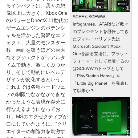
るインパクトは、我々の想
像以上に大きく、Xbox One
SCEEやSCEWW、
のパワーとDirectX 11世代の
Infogrames、ATARIなど数々
ゲームエンジンのポテンシ
のプレジデントを歴任してき
ャルを活かした贅沢なエフ
たフィル・ハリソン氏は
ェクト、大量のモンスター
Microsoft StudiosでXbox
数、画面を覆うほどの巨大
Oneを語る立場に。プラット
なオブジェクトがリアルタ
フォーマーとして登壇するの
イムで動き、激しくぶつか
はSCEWWのトップとして
り、そして動的にレベルデ
「PlayStation Home」や
ザインが変化するという、
「Little Big Planet」を発表し
これまでは各種ハードウェ
て以来か？
アの制限でなかなかできな
かったような表現が存分に
行なえるようになってお
り、MSのエグゼクティブが
口にしていたように、“クリ
エイターの創造力を刺激す