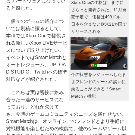
る”ハードウェアになってい
Xbox Oneの価格は、まさに
ると感じた。
さらっと発表された。11月発
売予定で、価格は499ドル。
個々のゲームの紹介につ
日本を含まない欧米21カ国で
いては別稿に譲るとして、
リリースされる
本稿ではXbox Oneで提供さ
れる新しいXbox LIVEサービ
スについて取り上げたい。
イベントではSmart Matchと
オートレジューム、UPLOA
D STUDIO、Twitchへの標準
今の状態をレジュームしたま
対応などが紹介された。
まフレンドのゲームの誘いに
乗ることができる「Smart
これらは実は密接に絡み
Match」機能
合った一連のサービスにな
っており、どれか欠けて
も、今時のゲームコミュニティのニーズを満たせない。
Smart Matchは、オンライン上のフレンドとより手軽に
対戦機能を楽しむための機能で、他のゲームやゲーム以