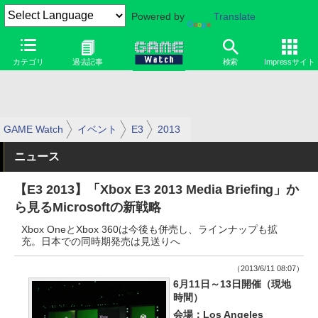
Powered by
Translate
カテゴリ
過去記事
検索
Impressサイト
GAME Watch
イベント
E3
2013
ニュース
【E3 2013】「Xbox E3 2013 Media Briefing」か
ら見るMicrosoftの新戦略
Xbox OneとXbox 360は今後も併売し、ラインナップも拡
充。日本での同時期発売は見送りへ
（2013/6/11 08:07）
6月11日～13日開催（現地
時間）
会場：Los Angeles