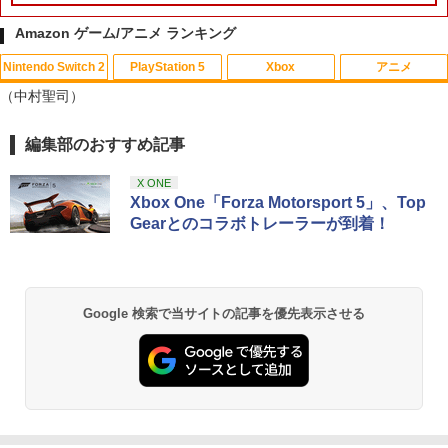
ウェイクニング]
Amazon ゲーム/アニメ ランキング
￥5,420
Nintendo Switch 2
PlayStation 5
Xbox
アニメ
（中村聖司）
編集部のおすすめ記事
スプラトゥーン レイダース|オンライン
PlayStation 5 デジタル・エディション
【純正品】Xbox ワイヤレス コントロー
【Amazon.co.jp限定】劇場版モノノ怪
1
1
1
1
コード版
日本語専用 Console Language: Japan
ラー + USB-C® ケーブル
第三章 蛇神 (Amazon.co.jp限定オリジ
ese only (CFI-2200B01)
ナル三方背収納ケース付きコレクション)
X ONE
(オリジナル特典:オリジナル巾着＋メー
￥5,832
￥8,300
Xbox One「Forza Motorsport 5」、Top
カー特典:【坤と離】二振りの剣、十翼よ
￥55,000
Gearとのコラボトレーラーが到着！
り来たる！スタジオ描き下ろしイラスト
ボード付) [Blu-ray]
Xbox プリペイドカード 5,000円 デジタ
2
￥10,780
スプラトゥーン レイダース -Switch2
Beast of Reincarnation -PS5 【特典】
ルコード 【旧 Xbox ギフトカード】 [オ
2
2
プロダクトコード 封入
ンラインコード]
Google 検索で当サイトの記事を優先表示させる
￥6,455
￥7,286
￥5,000
劇場版「鬼滅の刃」無限城編 第一章 猗
2
窩座再来 通常版 [Blu-ray]
￥3,964
【純正品】Xbox ワイヤレス コントロー
3
Nintendo Switch 2(日本語・国内専用)
【純正品】ディスクドライブ(CFI-ZDD1
3
ラー (ロボット ホワイト)
3
J) PlayStation 5