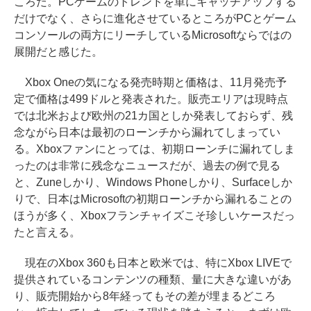
ころだ。PCゲームのトレンドを単にキャッチアップする
だけでなく、さらに進化させているところがPCとゲーム
コンソールの両方にリーチしているMicrosoftならではの
展開だと感じた。
Xbox Oneの気になる発売時期と価格は、11月発売予
定で価格は499ドルと発表された。販売エリアは現時点
では北米および欧州の21カ国としか発表しておらず、残
念ながら日本は最初のローンチから漏れてしまってい
る。Xboxファンにとっては、初期ローンチに漏れてしま
ったのは非常に残念なニュースだが、過去の例で見る
と、Zuneしかり、Windows Phoneしかり、Surfaceしか
りで、日本はMicrosoftの初期ローンチから漏れることの
ほうが多く、Xboxフランチャイズこそ珍しいケースだっ
たと言える。
現在のXbox 360も日本と欧米では、特にXbox LIVEで
提供されているコンテンツの種類、量に大きな違いがあ
り、販売開始から8年経ってもその差が埋まるどころ