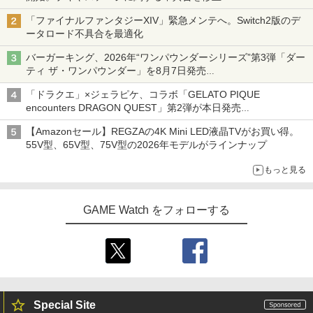
「ファイナルファンタジーXIV」緊急メンテへ。Switch2版のデ
ータロード不具合を最適化
バーガーキング、2026年“ワンパウンダーシリーズ”第3弾「ダー
ティ ザ・ワンパウンダー」を8月7日発売
「特製ガーリックマヨソース」を使用した超大型チーズバーガー
「ドラクエ」×ジェラピケ、コラボ「GELATO PIQUE
encounters DRAGON QUEST」第2弾が本日発売
アイスカップに入ったスライムやわたぼう、ベビーサタンなどが
【Amazonセール】REGZAの4K Mini LED液晶TVがお買い得。
オリジナルアートで登場
55V型、65V型、75V型の2026年モデルがラインナップ
もっと見る
GAME Watch をフォローする
Special Site