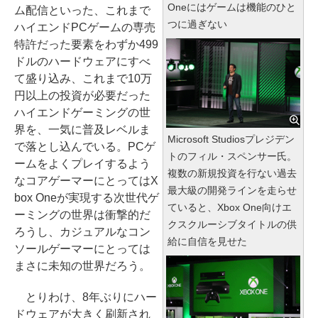
Oneにはゲームは機能のひと
ム配信といった、これまで
つに過ぎない
ハイエンドPCゲームの専売
特許だった要素をわずか499
ドルのハードウェアにすべ
て盛り込み、これまで10万
円以上の投資が必要だった
ハイエンドゲーミングの世
界を、一気に普及レベルま
Microsoft Studiosプレジデン
で落とし込んでいる。PCゲ
トのフィル・スペンサー氏。
ームをよくプレイするよう
複数の新規投資を行ない過去
なコアゲーマーにとってはX
最大級の開発ラインを走らせ
box Oneが実現する次世代ゲ
ていると、Xbox One向けエ
ーミングの世界は衝撃的だ
クスクルーシブタイトルの供
ろうし、カジュアルなコン
給に自信を見せた
ソールゲーマーにとっては
まさに未知の世界だろう。
とりわけ、8年ぶりにハー
ドウェアが大きく刷新され