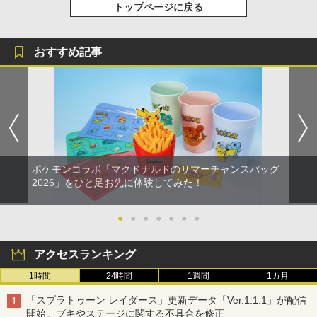
トップページに戻る
おすすめ記事
ポケモンコラボ「マクドナルドのサマーチャンスバッグ
2026」をひと足お先に体験してみた！
●
●
●
●
●
●
●
アクセスランキング
1時間
24時間
1週間
1カ月
「スプラトゥーン レイダース」更新データ「Ver.1.1.1」が配信
開始。ブキやステージに関する不具合を修正