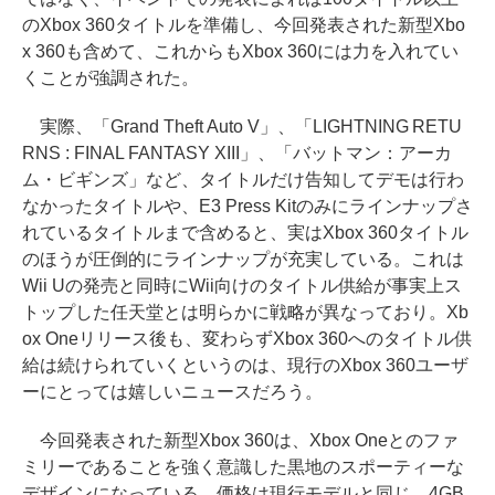
のXbox 360タイトルを準備し、今回発表された新型Xbo
x 360も含めて、これからもXbox 360には力を入れてい
くことが強調された。
実際、「Grand Theft Auto V」、「LIGHTNING RETU
RNS : FINAL FANTASY XIII」、「バットマン：アーカ
ム・ビギンズ」など、タイトルだけ告知してデモは行わ
なかったタイトルや、E3 Press Kitのみにラインナップさ
れているタイトルまで含めると、実はXbox 360タイトル
のほうが圧倒的にラインナップが充実している。これは
Wii Uの発売と同時にWii向けのタイトル供給が事実上ス
トップした任天堂とは明らかに戦略が異なっており。Xb
ox Oneリリース後も、変わらずXbox 360へのタイトル供
給は続けられていくというのは、現行のXbox 360ユーザ
ーにとっては嬉しいニュースだろう。
今回発表された新型Xbox 360は、Xbox Oneとのファ
ミリーであることを強く意識した黒地のスポーティーな
デザインになっている。価格は現行モデルと同じ、4GB