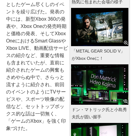
熱気に包まれた会場の様子
としたゲーム尽くしのイベ
ントを繰り広げた。発表の
中には、新型Xbox 360の発
表や、Xbox Oneの発売時期
と価格の発表、そしてXbox
OneにおけるSmart Glassや
Xbox LIVE、動画配信サービ
「METAL GEAR SOLID V」
スの紹介など、重要な情報
がXbox Oneに！
も含まれていたが、直前に
紹介されたゲームの興奮も
さめやらぬ中で、さらっと
流すように紹介され、前回
のイベントのようにTVサー
ビスや、スポーツ映像の配
信など、セットトップボッ
ドン・マトリック氏と小島秀
クス的な話は一切無く、
夫氏が固い握手
「ゲームのXbox」を強く印
象づけた。