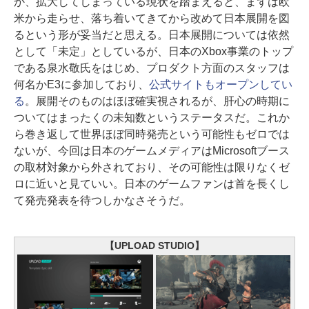
か、拡大してしまっている現状を踏まえると、まずは欧
米から走らせ、落ち着いてきてから改めて日本展開を図
るという形が妥当だと思える。日本展開については依然
として「未定」としているが、日本のXbox事業のトップ
である泉水敬氏をはじめ、プロダクト方面のスタッフは
何名かE3に参加しており、
公式サイトもオープンしてい
る
。展開そのものはほぼ確実視されるが、肝心の時期に
ついてはまったくの未知数というステータスだ。これか
ら巻き返して世界ほぼ同時発売という可能性もゼロでは
ないが、今回は日本のゲームメディアはMicrosoftブース
の取材対象から外されており、その可能性は限りなくゼ
ロに近いと見ていい。日本のゲームファンは首を長くし
て発売発表を待つしかなさそうだ。
【UPLOAD STUDIO】