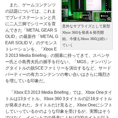
また、ゲームコンテンツ
の話題については、これま
でプレイステーションと共
に二人三脚でシリーズを育
意外なサプライズとして新型
んできた「METAL GEAR S
Xbox 360を発表＆発売開
OLID」の最新作「METAL G
始。今後もXbox 360は続い
EAR SOLID V」のデモンス
ていく
トレーションを、「Xbox E
3 2013 Media Briefing」の開幕に持ってきて、スペンサ
ー氏と小島秀夫氏の握手を行ない、「MGS」ナンバリン
グタイトルの脱SCEファミリーを演出するなど、サード
パーティーの有力コンテンツの奪い合いはさらに熾烈さ
を増している印象だ。
「Xbox E3 2013 Media Briefing」では、Xbox Oneタイ
トルは13タイトル、Xbox 360 3タイトルの計16タイトル
が発表された。タイトルだけ見ると、Xbox Oneにシフト
していっているかのような印象を受けるが、実際はそう
ではなく、イベントでの発表によれば100タイトル以上