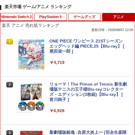
楽天市場 ゲーム/アニメ ランキング
Nintendo Switch 2
PlayStation 5
ゲームグッズ
アニメ
楽天 アニメ 売れ筋ランキング
更新日時：2026/08/07 12:00
【特典】ドラゴンクエストモンスターズ
【送料無料】(18in1)PS5 コントローラ
【中古】とびだせ どうぶつの森
ONE PIECE ワンピース 21STシーズン
1
1
1
1
4 枯れ木の国のビアンカ・フローラ S
ー 修理 ps5 コントローラー 修理キット
エッグヘッド編 PIECE.25【Blu-ray】 [
witch2版(【早期購入封入特典】冒険ス
ps5 コントローラー ゴム 交換 導電性 L1
尾田栄一郎 ]
￥658
タートダッシュセット)
L2 R1 R2 トリガー ブラック スプリング
付き 互換部品PS5コントローラー交換用
￥4,719
ボタン
￥7,623
￥1,479
【中古】コナミ eBASEBALLパワフルプ
リョーマ！The Prince of Tennis 新生劇
2
2
ロ野球2020 【Switch用 ソフト】【EC
任天堂 【Switch2】ゼルダの伝説 ブレス
場版テニスの王子様Blu-rayコレクター
2
センター】保証期間1週間
オブ ザ ワイルド Nintendo Switch 2 Ed
ズ・エディション(3枚組)【Blu-ray】 [
ition [NXS-P-AAAAH NSW2 ゼルダノデ
【8/4-11 当店P5倍!&マラソン!】PS5 縦
皆川純子 ]
2
ンセツ ブレス オブ ザ ワイルド]
置き スタンド 転倒防止 地震対策 傷付き
￥980
防止 放熱改善 簡単取り付け Ps5 Slim/P
￥6,928
s5 Pro/Ps5 対応 プレイステーション5 P
￥7,710
layStation 5
【中古】ザ クルー:モーターフェス -PS4
3
￥1,698
新劇場版銀魂 -吉原大炎上ー (完全生産限
3