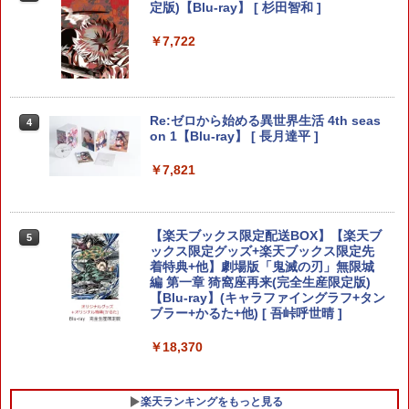
鬼武者 Way of the Sword 【Switch2】
定版)【Blu-ray】 [ 杉田智和 ]
￥3,511
3
POT-P-ABNMA
￥7,722
全モデル対応 鉄製 PS5 Pro / PS5 slim /
￥7,730
3
PS5 本体 縦置き 収納 壁掛け スタンド P
layStation 5 / PlayStation 5 slim / Play
Station 5 Pro コントローラー ヘッドフ
【中古】【純正品】ワイヤレスコントロ
4
ォン ホルダー プレステ5 プレイステーシ
ーラー (DUALSHOCK 4) グレイシャ
Re:ゼロから始める異世界生活 4th seas
4
ョン5 収納 放熱 装着簡単 冷却 静音 JYS
ー・ホワイト (CUH-ZCT2J13)
バイオハザード レクイエム Switch2版
on 1【Blu-ray】 [ 長月達平 ]
4
-P5227-V3 送料無料
￥3,859
￥7,759
￥7,821
￥4,490
[Switch 2] ぽこ あ ポケモン エキスパン
【楽天ブックス限定配送BOX】【楽天ブ
5
5
R-Type Dimensions III PS5版
ションパス（ダウンロード版）※3,200
4
ックス限定グッズ+楽天ブックス限定先
【楽天ブックス限定特典+特典】空の軌
ポイントまでご利用可
着特典+他】劇場版「鬼滅の刃」無限城
5
跡 the 2nd Nintendo Switch 2 Edition
￥5,105
編 第一章 猗窩座再来(完全生産限定版)
(DLCチラシ：NEOブレイサー・アガッ
【Blu-ray】(キャラファイングラフ+タン
￥4,400
ト+【早期購入外付特典】DLCチラシ)
ブラー+かるた+他) [ 吾峠呼世晴 ]
￥8,055
￥18,370
スパイク・チュンソフト 【封入特典付】
5
【PS5】Dune: Awakening （オンライ
楽天ランキングをもっと見る
ン専用） [ELJM-31027 PS5 デュ-ン ア