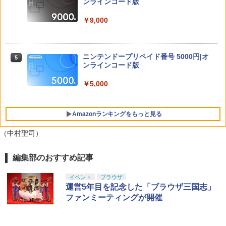
ンラインコード版
4
ゼルダの伝説 ブレス オブ ザ ワイルド
4
用 ホコリキャッチャー2【ホコリ侵入防
Nintendo Switch 2 Edition
止/USBキャップ/コントローラ用キャッ
￥9,000
【中古】ゼルダの伝説 時のオカリナ 3D
5
プ/統一デザイン/PS5（CFI-2000）両エ
￥7,680
ヤマトよ永遠に REBEL3199 6【Blu-ra
5
ディション対応】ANS-PSV031BK 色：
y】 [ 西崎義展 ]
￥1,803
ブラック
￥8,751
ニンテンドープリペイド番号 5000円|オ
5
￥2,332
ンラインコード版
任天堂 【Switch2】ゼルダの伝説 ブレス
5
オブ ザ ワイルド Nintendo Switch 2 Ed
￥5,000
ition [NXS-P-AAAAH NSW2 ゼルダノデ
【レビュー評価上昇中】 新型 PS5 Slim /
ンセツ ブレス オブ ザ ワイルド]
5
PS5 Pro 冷却ファン PS5スリム用 冷却
Amazonランキングをもっと見る
ファン 自動温度検出 3段階風速調整 LED
￥7,710
ライト USB付き 低騒音 急速冷却 放熱
プレステ5スリム用 ディスク/デジタル版
（中村聖司）
対応 PS5 周辺機器 PS5 Pro 新型PS5
編集部のおすすめ記事
PlayStation 5 デジタル・エディション
【純正品】Xbox ワイヤレス コントロー
【Amazon.co.jp限定】劇場版モノノ怪
￥2,580
1
1
1
日本語専用 Console Language: Japan
ラー + USB-C® ケーブル
第三章 蛇神 (Amazon.co.jp限定オリジ
ese only (CFI-2200B01)
ナル三方背収納ケース付きコレクション)
イベント
ブラウザ
(オリジナル特典:オリジナル巾着＋メー
￥8,300
運営5年目を記念した「ブラウザ三国志」
カー特典:【坤と離】二振りの剣、十翼よ
￥55,000
ファンミーティングが開催
り来たる！スタジオ描き下ろしイラスト
ボード付) [Blu-ray]
Xbox プリペイドカード 5,000円 デジタ
2