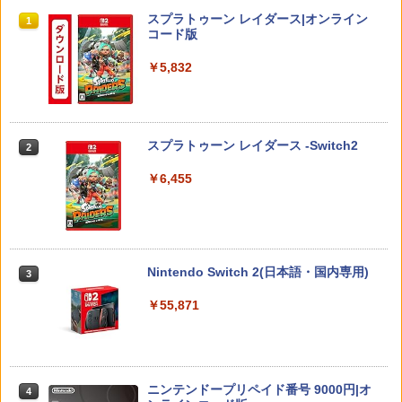
テンドースイッチ2) メタモン 任天堂ラ
ントローラー Edge ハンドル 交換用 周
￥3,280
スプラトゥーン レイダース|オンライン
イセンス商品 HORI(NSX-185)(2026071
辺機器 ホコリ防止 全面保護 快適なグリ
1
コード版
6)
ップ 取付簡単 DualSense DualShock4
対応 ブラック 2個入
￥5,832
￥6,150
【中古】たまごっちのプチプチおみせっ
2
￥630
千と千尋の神隠し 舞台版ダブルキャスト
2
ち
(2023年版) ブルーレイ【Blu-ray】
￥529
コーエーテクモゲームス 真・三國無双2
￥5,480
2
スプラトゥーン レイダース -Switch2
2
with 猛将伝 Remastered【Switch 2】
【中古】【PS5】Ed-0: Zombie Uprisin
2
POTPABCVA [POTPABCVA]
g 【CEROレーティング「Z」】
￥6,455
【中古】牧場物語 キラキラ太陽となかま
￥6,640
￥1,079
3
たち
『映画 ラブライブ！蓮ノ空女学院スクー
3
ルアイドルクラブ Bloom Garden Part
y』(特装限定版)【Blu-ray】 [ 矢立肇 ]
￥752
【特典】ファイナルファンタジー レゾナ
3
Nintendo Switch 2(日本語・国内専用)
3
【中古】PS5 ホグワーツ・レガシー
￥8,580
ンス Switch2版(【初回封入特典】魔導
3
船＆かけだし騎士の応援パック・かけだ
￥55,871
し騎士のスタートダッシュパック)
￥1,480
【中古】オーバーライド 2:スーパーメカ
4
リーグ ULTRAMAN DX Edition -Switch
￥6,910
ヤマトよ永遠に REBEL3199 7＜最終巻
4
＞【Blu-ray】 [ 西崎義展 ]
￥948
￥8,751
ニンテンドープリペイド番号 9000円|オ
4
【送料無料】アンサー PS5（CFI-2000）