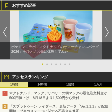
￥8,020
おすすめ記事
￥10,737
【Amazon.co.jp限定】劇場版モノノ怪
5
第三章 蛇神 (オリジナル特典:オリジナル
巾着＋メーカー特典:【坤と離】二振りの
剣、十翼より来たる！スタジオ描き下ろ
しイラストボード付) [DVD]
￥8,800
ポケモンコラボ「マクドナルドのサマーチャンスバッグ
2026」をひと足お先に体験してみた！
●
●
●
●
●
●
●
アクセスランキング
1時間
24時間
1週間
1カ月
マクドナルド、マックデリバリーの朝マックの最低注文料金が
500円値上げ。8月18日より1,500円から受付
「スプラトゥーン レイダース」更新データ「Ver.1.1.1」が配信
開始。ブキやステージに関する不具合を修正