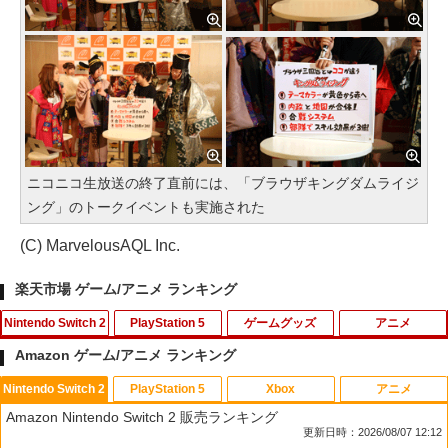
ニコニコ生放送の終了直前には、「ブラウザキングダムライジ
ング」のトークイベントも実施された
(C) MarvelousAQL Inc.
楽天市場 ゲーム/アニメ ランキング
Nintendo Switch 2
PlayStation 5
ゲームグッズ
アニメ
Amazon ゲーム/アニメ ランキング
Nintendo Switch 2
PlayStation 5
Xbox
アニメ
【当店独自で＋P10倍★要エントリー】
PS5 スティックカバー コントローラー
【中古】トモダチコレクション
【中古】【未使用品】ミラベルと魔法だ
1
1
1
1
Amazon Nintendo Switch 2 販売ランキング
【新品】【お取り寄せ】[ACC][Switch2]
交換用 スティックキャップ PS4 コント
らけの家 MovieNEX [DVDのみ]
更新日時：2026/08/07 12:12
ぬいポーチ for Nintendo Swich 2(ニン
ローラー / PS5 コントローラー / PS5 コ
￥466