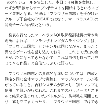
Tのスケジュールを告知した。本日より募集を実施し、
わずか5日後からオープンβテストを開始するというスピ
ード展開となる。開発は「ブラウザ三国志」を手がけた
グループ子会社のONE-UPではなく、マーベラスAQLの
開発チームの内製だという。
発表を行なったマーベラスAQL取締役副社長の青木利
則氏によれば、「ブラウザキングダムライジング」は、
「ブラウザ三国志」とジャンルは同じながら、まったく
異なるゲーム性を盛り込んでおり、「これまで沢山の企
画がボツになってきたなかで、これは自信を持ってお見
せできる作品」と自信たっぷりに語った。
ブラウザ三国志との具体的な違いについては、内政と
戦略を同じ全体マップで実施し、マップのスケールが広
がっていること。合戦システムが変わり、別のマップを
使用して戦いが行なわれ、これまでのパラメータとスキ
ルで結果が生まれていたバトルから、防衛戦を展開した
り、旗を立てまくったり、「ブラウザ三国志」ではでき