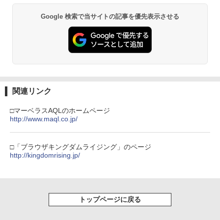
￥10,780
Beast of Reincarnation -PS5 【特典】
ルコード 【旧 Xbox ギフトカード】 [オ
2
プロダクトコード 封入
ンラインコード]
Google 検索で当サイトの記事を優先表示させる
￥7,286
￥5,000
劇場版「鬼滅の刃」無限城編 第一章 猗
2
窩座再来 通常版 [Blu-ray]
￥3,964
【純正品】Xbox ワイヤレス コントロー
3
【純正品】ディスクドライブ(CFI-ZDD1
ラー (ロボット ホワイト)
3
J) PlayStation 5
関連リンク
￥7,681
￥11,849
劇場版「鬼滅の刃」無限城編 第一章 猗
3
□マーベラスAQLのホームページ
窩座再来 通常版 [DVD]
http://www.maql.co.jp/
【純正品】Xbox 充電式バッテリー + US
4
￥3,523
【純正品】DualSense ワイヤレスコン
B-C ケーブル
4
トローラー ミッドナイト ブラック(CFI-
□「ブラウザキングダムライジング」のページ
ZCT2J01)
http://kingdomrising.jp/
￥2,618
￥10,737
劇場版「鬼滅の刃」無限城編 第一章 猗
4
窩座再来 完全生産限定版 [Blu-ray]
【純正品】Xbox ワイヤレス コントロー
トップページに戻る
5
￥8,698
【純正品】DualSense ワイヤレスコン
ラー (カーボンブラック)
5
トローラー(CFI-ZCT2J)