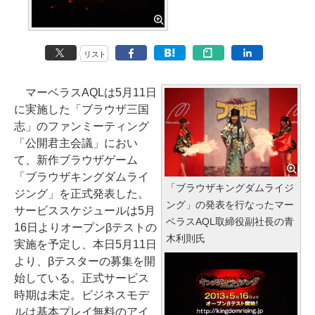
リスト
マーベラスAQLは5月11日
に実施した「ブラウザ三国
志」のファンミーティング
「公開君主会議」におい
て、新作ブラウザゲーム
「ブラウザキングダムライ
「ブラウザキングダムライジ
ジング」を正式発表した。
ング」の発表を行なったマー
サービススケジュールは5月
ベラスAQL取締役副社長の青
16日よりオープンβテストの
木利則氏
実施を予定し、本日5月11日
より、βテスターの募集を開
始している。正式サービス
時期は未定。ビジネスモデ
ルは基本プレイ無料のアイ