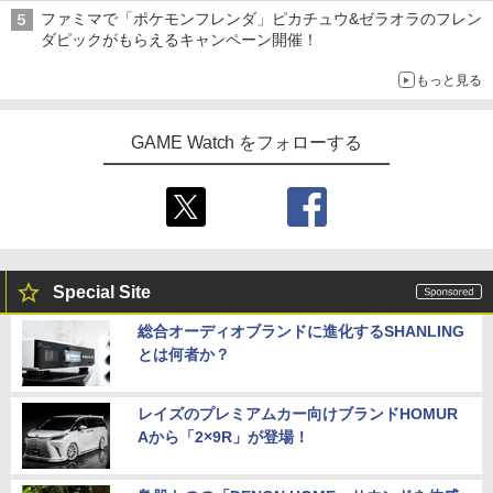
ファミマで「ポケモンフレンダ」ピカチュウ&ゼラオラのフレン
【中古】Nintendo マリオカート8 デラ
5
ダピックがもらえるキャンペーン開催！
ックス 【Nintendo Switch】【アリオ倉
【オリジナル トトロの手ぬぐい特典付】
5
敷】保証期間1週間
【Blu-ray】【新品】 もののけ姫 Blu-ra
もっと見る
y スタジオジブリ 佐賀/
￥4,500
￥5,980
GAME Watch をフォローする
Special Site
総合オーディオブランドに進化するSHANLING
とは何者か？
レイズのプレミアムカー向けブランドHOMUR
Aから「2×9R」が登場！