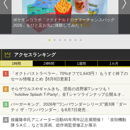
ポケモンコラボ「マクドナルドのサマーチャンスバッグ
【中古】アッコにおまかせ!ブレインショ
劇場版「鬼滅の刃」無限城編 第一章 猗
2
2
2026」をひと足お先に体験してみた！
ック
窩座再来【通常版】 [Blu-ray]
￥350
￥3,916
●
●
●
●
●
●
●
アクセスランキング
【中古】ラストストーリー(特典なし) -
3
1時間
24時間
1週間
1カ月
幻想万華鏡15周年記念作品第19話 幻想
3
Wii
郷時間作戦の章（前編）(10/18発売) -
「オクトパストラベラー」70%オフで1,643円！ もうすぐ終了の
満福神社-
￥350
セール情報まとめ【8月8日更新】
ニンテンドーeショップでは「大神 絶景版」が67%オフで990円
￥4,678
そらザウルスやギャルきち、団長の吉野家Tシャツも！
「hololive Splash T-Party!」全Tシャツラインナップ公開＆オン
【中古】不思議のダンジョン 風来のシレ
4
ライン販売開始
ンDS
バーガーキング、2026年“ワンパウンダーシリーズ”第3弾「ダー
「超かぐや姫！」通常版【Blu-ray】 [ 夏
4
ティ ザ・ワンパウンダー」を8月7日発売
吉ゆうこ ]
￥1,078
「特製ガーリックマヨソース」を使用した超大型チーズバーガー
後藤隆幸氏アニメーター活動45年周年記念展開催！ 「攻殻機動
￥5,371
隊 S.A.C.」など生原画、総作画監督修正が展示