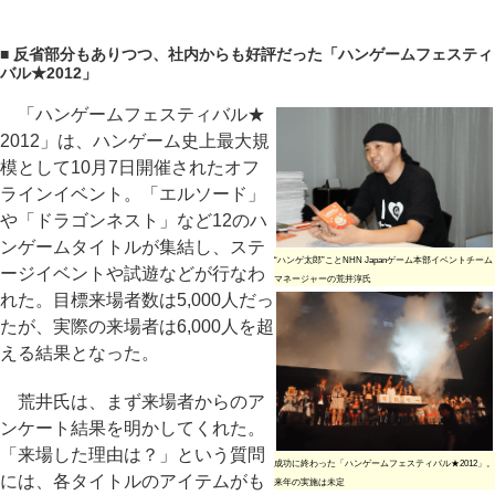
■ 反省部分もありつつ、社内からも好評だった「ハンゲームフェスティ
バル★2012」
「ハンゲームフェスティバル★
2012」は、ハンゲーム史上最大規
模として10月7日開催されたオフ
ラインイベント。「エルソード」
や「ドラゴンネスト」など12のハ
ンゲームタイトルが集結し、ステ
“ハンゲ太郎”ことNHN Japanゲーム本部イベントチーム
ージイベントや試遊などが行なわ
マネージャーの荒井淳氏
れた。目標来場者数は5,000人だっ
たが、実際の来場者は6,000人を超
える結果となった。
荒井氏は、まず来場者からのア
ンケート結果を明かしてくれた。
「来場した理由は？」という質問
成功に終わった「ハンゲームフェスティバル★2012」。
には、各タイトルのアイテムがも
来年の実施は未定