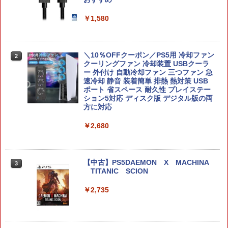
【純正品】Xbox ワイヤレス コントロー
2
h ワイヤレスコントローラー 連射機能
スプラトゥーン レイダース -Switch2
劇場版「鬼滅の刃」無限城編 第一章 猗
Beast of Reincarnation -PS5 【特典】
ラー (ロボット ホワイト)
2
2
2
ジャイロセンサー搭載 ジョイコン 無線
￥1,580
窩座再来 通常版 [DVD]
プロダクトコード 封入
ワイヤレス 第2世代
￥6,446
￥7,681
￥3,523
￥7,286
￥2,960
＼10％OFFクーポン／PS5用 冷却ファン
2
クーリングファン 冷却装置 USBクーラ
【純正品】Xbox ワイヤレス コントロー
3
ー 外付け 自動冷却ファン 三つファン 急
ラー (カーボンブラック)
【PowerA 公式ストア】パワーエー アド
速冷却 静音 装着簡単 排熱 熱対策 USB
2
Nintendo Switch 2(日本語・国内専用)
【Amazon.co.jp限定】劇場版モノノ怪
【純正品】ディスクドライブ(CFI-ZDD1
3
3
3
バンテージ・有線コントローラー for Ni
ポート 省スペース 耐久性 プレイステー
第三章 蛇神 (Amazon.co.jp限定オリジ
J) PlayStation 5
￥8,020
ntendo Switch 2 - ブラック【任天堂公
ション5対応 ディスク版 デジタル版の両
ナル三方背収納ケース付きコレクション)
￥55,491
式ライセンス商品】送料無料 国内2年保
方に対応
(オリジナル特典:オリジナル巾着＋メー
￥11,980
証
カー特典:【坤と離】二振りの剣、十翼よ
￥2,680
り来たる！スタジオ描き下ろしイラスト
【純正品】Xbox 充電式バッテリー + US
4
￥3,980
ボード付) [Blu-ray]
B-C ケーブル
【純正品】DualSense ワイヤレスコン
ニンテンドープリペイド番号 9000円|オ
4
4
￥10,780
トローラー ミッドナイト ブラック(CFI-
ンラインコード版
￥2,618
【中古】PS5DAEMON X MACHINA
3
ZCT2J01)
Switch/Switch2用コントローラー【マラ
TITANIC SCION
3
￥9,000
ソンP5倍&レビュー特典】 10時間連続使
￥10,737
用可能 ワイヤレス Bluetooth 無線 スイ
￥2,735
劇場版「鬼滅の刃」無限城編 第一章 猗
4
ッチコントローラー 3階段TURBO連射機
窩座再来 完全生産限定版 [Blu-ray]
【国内正規品】Thrustmaster スラスト
能 6 軸ジャイロセンサー搭載 600mAh 3
5
マスター TH8S シフター - PC、PS4、P
階段振動 usb有線接続 高精度ボタンKU
ニンテンドープリペイド番号 5000円|オ
5
￥8,698
【純正品】DualSense ワイヤレスコン
S5、PS5 Pro、Xbox One、Xbox Serie
RASHIKAN
ンラインコード版
5