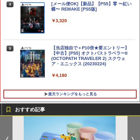
トローラー(CFI-ZCT2J)
s X|S 対応の高精度 H パターン シフター
[メール便OK]【新品】【PS5】零 〜紅い
4
￥2,680
￥5,000
蝶〜 REMAKE [PS5版]
￥10,737
￥14,141
￥3,320
【Amazon.co.jp限定】劇場版モノノ怪
5
第三章 蛇神 (オリジナル特典:オリジナル
Switch2 保護フィルム スイッチ2 保護フ
巾着＋メーカー特典:【坤と離】二振りの
4
ィルム switch2 フィルム Switch2 ガラ
剣、十翼より来たる！スタジオ描き下ろ
スフィルム スイッチ2 フィルム ガイド
しイラストボード付) [DVD]
貼り付け キット カバー Switch 2 本体
【当店独自で＋P10倍★要エントリー】
5
アクセサリー Nintendo Switch2 ケース
【中古】[PS5] オクトパストラベラーII
￥8,800
可 透明 ブルーライト カット 99％ FIRM
(OCTOPATH TRAVELER 2) スクウェ
E
ア・エニックス (20230224)
￥1,000
￥4,180
楽天ランキングをもっと見る
[Switch 2] スプラトゥーン レイダース
5
（ダウンロード版）※4,800ポイントま
でご利用可 ■
おすすめ記事
￥6,480
【中古】大乱闘スマッシュブラザーズX
【中古】 ルドルフとイッパイアッテナ
1
1
[レンタル落ち] [Blu-ray] [ブルーレイ]
￥350
￥359