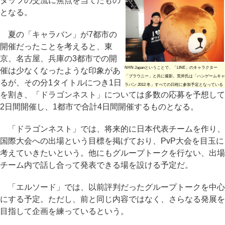
タッフの交流に焦点を当てたもの
となる。
夏の「キャラバン」が7都市の
開催だったことを考えると、東
京、名古屋、兵庫の3都市での開
NHN Japanということで、「LINE」のキャラクター
催は少なくなったような印象があ
「ブラウニー」と共に撮影。荒井氏は「ハンゲームキャ
るが、その分1タイトルにつき1日
ラバン 2012 冬」すべての日程に参加予定となっている
を割き、「ドラゴンネスト」については多数の応募を予想して
2日間開催し、1都市で合計4日間開催するものとなる。
「ドラゴンネスト」では、将来的に日本代表チームを作り、
国際大会への出場という目標を掲げており、PvP大会を目玉に
考えていきたいという。他にもグループトークを行ない、出場
チーム内で話し合って発表できる場を設ける予定だ。
「エルソード」では、以前評判だったグループトークを中心
にする予定。ただし、前と同じ内容ではなく、さらなる発展を
目指して企画を練っているという。