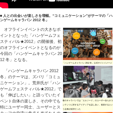
■ 人との出会いが楽しさを増幅。“コミュニケーション”がテーマの「ハ
ンゲームキャラバン 2012 冬」
オフラインイベントの大きなポ
イントとなった「ハンゲームフェ
スティバル★2012」の開催後、初
のオフラインイベントとなるのが
今回の「ハンゲームキャラバン 20
12 冬」となる。
「ハンゲームキャラバン 2012 冬」公式サイトイメージ
「ハンゲームキャラバン 2012
冬」のテーマは、ズバリ「コミュ
ニケーション」。荒井氏が「ハン
ゲームフェスティバル★2012」で
も「伸ばしたい」と語っていたイ
ベント自体の楽しさ、その中でも
春のキャラバンでは「エルソード」のユーザー自らがコ
ンテンツに対するアイディアを話し合い、発表するとい
特にユーザー同士、ユーザーとス
う企画が好評だった