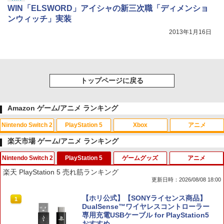
WIN「ELSWORD」アイシャの新三次職「ディメンショ
ンウィッチ」実装
2013年1月16日
トップページに戻る
Amazon ゲーム/アニメ ランキング
Nintendo Switch 2
PlayStation 5
Xbox
アニメ
楽天市場 ゲーム/アニメ ランキング
Nintendo Switch 2
PlayStation 5
ゲームグッズ
アニメ
スプラトゥーン レイダース|オンライン
PlayStation 5 デジタル・エディション
【純正品】Xbox ワイヤレス コントロー
劇場版「鬼滅の刃」無限城編 第一章 猗
1
1
1
1
楽天 PlayStation 5 売れ筋ランキング
コード版
日本語専用 Console Language: Japan
ラー + USB-C® ケーブル
窩座再来 通常版 [Blu-ray]
更新日時：2026/08/08 18:00
ese only (CFI-2200B01)
￥5,832
￥8,300
￥3,982
【inklink公式】Switch / Switch2 コン
【ホリ公式】【SONYライセンス商品】
1
1
￥55,000
トローラー スイッチ2 スイッチ プロコン
DualSense™ワイヤレスコントローラー
プロコントローラー switchコントロー
専用充電USBケーブル for PlayStation5
ラ switch2コントローラ プロコンswitc
おすすめ